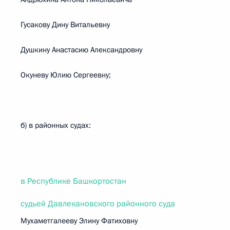
Гусакову Дину Витальевну
Душкину Анастасию Александровну
Окуневу Юлию Сергеевну;
б) в районных судах:
в Республике Башкортостан
судьей Давлекановского районного суда
Мухаметгалееву Элину Фатиховну