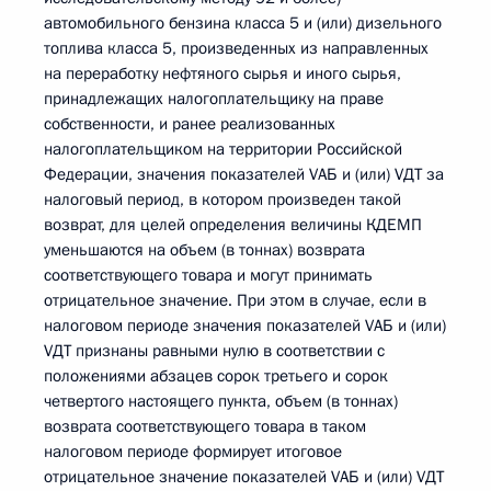
автомобильного бензина класса 5 и (или) дизельного
топлива класса 5, произведенных из направленных
на переработку нефтяного сырья и иного сырья,
принадлежащих налогоплательщику на праве
собственности, и ранее реализованных
налогоплательщиком на территории Российской
Федерации, значения показателей VАБ и (или) VДТ за
налоговый период, в котором произведен такой
возврат, для целей определения величины КДЕМП
уменьшаются на объем (в тоннах) возврата
соответствующего товара и могут принимать
отрицательное значение. При этом в случае, если в
налоговом периоде значения показателей VАБ и (или)
VДТ признаны равными нулю в соответствии с
положениями абзацев сорок третьего и сорок
четвертого настоящего пункта, объем (в тоннах)
возврата соответствующего товара в таком
налоговом периоде формирует итоговое
отрицательное значение показателей VАБ и (или) VДТ