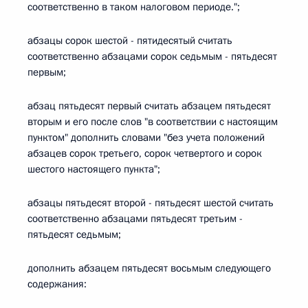
соответственно в таком налоговом периоде.";
абзацы сорок шестой - пятидесятый считать
соответственно абзацами сорок седьмым - пятьдесят
первым;
абзац пятьдесят первый считать абзацем пятьдесят
вторым и его после слов "в соответствии с настоящим
пунктом" дополнить словами "без учета положений
абзацев сорок третьего, сорок четвертого и сорок
шестого настоящего пункта";
абзацы пятьдесят второй - пятьдесят шестой считать
соответственно абзацами пятьдесят третьим -
пятьдесят седьмым;
дополнить абзацем пятьдесят восьмым следующего
содержания: