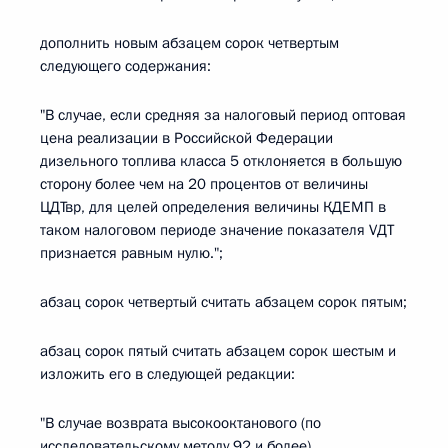
дополнить новым абзацем сорок четвертым
следующего содержания:
"В случае, если средняя за налоговый период оптовая
цена реализации в Российской Федерации
дизельного топлива класса 5 отклоняется в большую
сторону более чем на 20 процентов от величины
ЦДТвр, для целей определения величины КДЕМП в
таком налоговом периоде значение показателя VДТ
признается равным нулю.";
абзац сорок четвертый считать абзацем сорок пятым;
абзац сорок пятый считать абзацем сорок шестым и
изложить его в следующей редакции:
"В случае возврата высокооктанового (по
исследовательскому методу 92 и более)