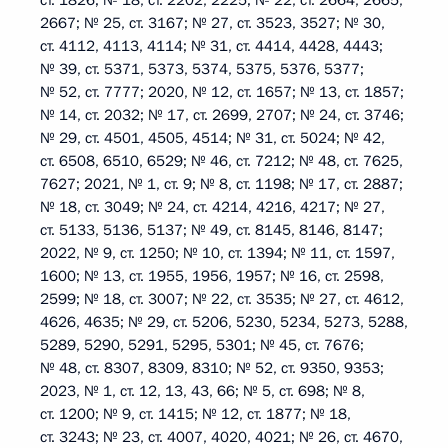
ст. 1826; № 18, ст. 2202, 2225; № 22, ст. 2664, 2665,
2667; № 25, ст. 3167; № 27, ст. 3523, 3527; № 30,
ст. 4112, 4113, 4114; № 31, ст. 4414, 4428, 4443;
№ 39, ст. 5371, 5373, 5374, 5375, 5376, 5377;
№ 52, ст. 7777; 2020, № 12, ст. 1657; № 13, ст. 1857;
№ 14, ст. 2032; № 17, ст. 2699, 2707; № 24, ст. 3746;
№ 29, ст. 4501, 4505, 4514; № 31, ст. 5024; № 42,
ст. 6508, 6510, 6529; № 46, ст. 7212; № 48, ст. 7625,
7627; 2021, № 1, ст. 9; № 8, ст. 1198; № 17, ст. 2887;
№ 18, ст. 3049; № 24, ст. 4214, 4216, 4217; № 27,
ст. 5133, 5136, 5137; № 49, ст. 8145, 8146, 8147;
2022, № 9, ст. 1250; № 10, ст. 1394; № 11, ст. 1597,
1600; № 13, ст. 1955, 1956, 1957; № 16, ст. 2598,
2599; № 18, ст. 3007; № 22, ст. 3535; № 27, ст. 4612,
4626, 4635; № 29, ст. 5206, 5230, 5234, 5273, 5288,
5289, 5290, 5291, 5295, 5301; № 45, ст. 7676;
№ 48, ст. 8307, 8309, 8310; № 52, ст. 9350, 9353;
2023, № 1, ст. 12, 13, 43, 66; № 5, ст. 698; № 8,
ст. 1200; № 9, ст. 1415; № 12, ст. 1877; № 18,
ст. 3243; № 23, ст. 4007, 4020, 4021; № 26, ст. 4670,