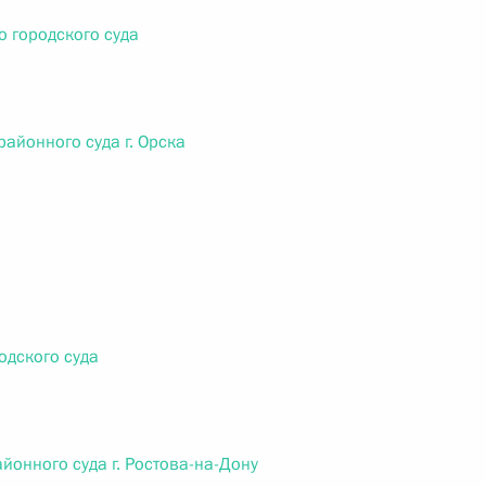
о городского суда
 г. № 267-ФЗ
районного суда г. Орска
льного закона «О благотворительной деятельности
и
 г. № 251-ФЗ
одского суда
с Российской Федерации и статьи 31 и 151 Уголовно-
дерации
йонного суда г. Ростова-на-Дону