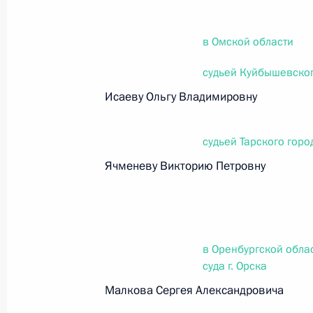
в Омской области
Федеральный закон от 26.07.2026
О внесении изменений в статьи 85 и 102 
судьей Куйбышевског
кодекса Российской Федерации
Исаеву Ольгу Владимировну
26 июля 2026 года
судьей Тарского горо
Ячменеву Викторию Петровну
Федеральный закон от 26.07.2026
О внесении изменений в Трудовой кодекс
26 июля 2026 года
в Оренбургской обла
суда г. Орска
Федеральный закон от 26.07.2026
Малкова Сергея Александровича
О внесении изменений в Федеральный за