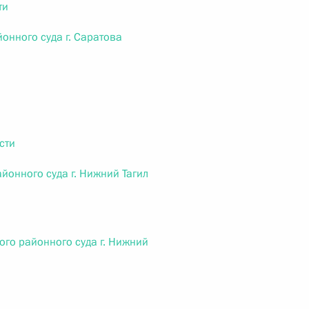
ти
 г. № 266-ФЗ
онного суда г. Саратова
 Российской Федерации «О защите прав потребителей»
 г. № 247-ФЗ
сти
екса Российской Федерации об административных
йонного суда г. Нижний Тагил
ого районного суда г. Нижний
 г. № 245-ФЗ
ельством Российской Федерации и Правительством
сфере деятельности с драгоценными металлами,