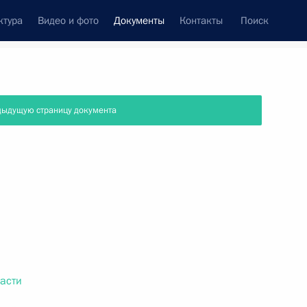
ктура
Видео и фото
Документы
Контакты
Поиск
 документов
Справка
Конституция России
дыдущую страницу документа
асти
дата принятия