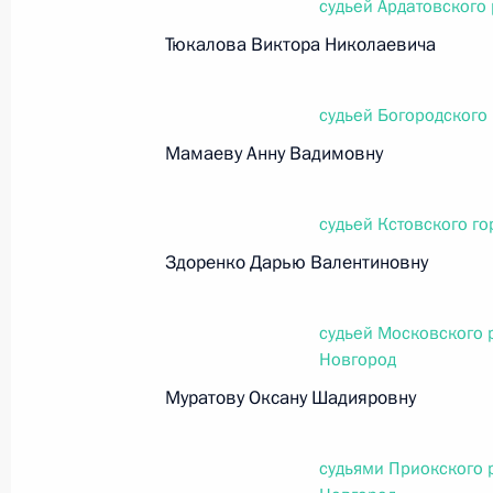
судьей Ардатовского
Тюкалова Виктора Николаевича
Официальный портал правовой информации
prav
судьей Богородского 
Мамаеву Анну Вадимовну
26 июля 2026 года
судьей Кстовского го
Федеральный закон от 26.07.2026
Здоренко Дарью Валентиновну
О внесении изменений в статью 11 Федера
Федерального закона «Об образовании в
судьей Московского 
Новгород
26 июля 2026 года
Муратову Оксану Шадияровну
Федеральный закон от 26.07.2026
судьями Приокского 