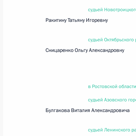
26 июля 2026 года
судьей Новотроицког
Ракитину Татьяну Игоревну
Федеральный закон от 26.07.2026
судьей Октябрьского 
О внесении изменения в статью 2 Федера
Сницаренко Ольгу Александровну
и добровольчестве (волонтерстве)»
26 июля 2026 года
в Ростовской област
Федеральный закон от 26.07.2026
судьей Азовского гор
О внесении изменений в Уголовный кодек
процессуального кодекса Российской Фе
Булгакова Виталия Александровича
26 июля 2026 года
судьей Ленинского ра