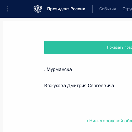
Президент России
События
Стру
Новости
Поручения Президента
Банк
Показать пре
Название документа или его номер
. Мурманска
Текст в документе
Кожухова Дмитрия Сергеевича
Вид документа
Все
в Нижегородской обл
Дата вступления в силу...
или 