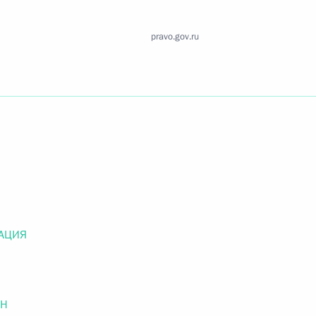
Найти документ
pravo.gov.ru
o.gov.ru
 г. № 259-ФЗ
льного закона «О статусе военнослужащих» и статью 86
 Российской Федерации»
АЦИЯ
 г. № 265-ФЗ
ОН