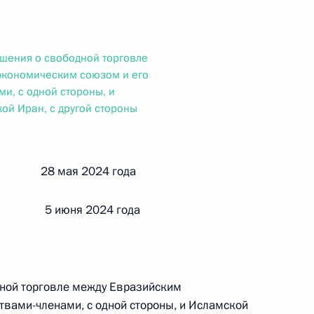
ального закона «О персональных данных» и отдельные
ации
шения о свободной торговле
экономическим союзом и его
и, с одной стороны, и
 г. № 256-ФЗ
ой Иран, с другой стороны
кон «О присяжных заседателях федеральных судов общей
й 28 мая 2024 года
 5 июня 2024 года
 г. № 263-ФЗ
ального закона «О государственной регистрации
ной торговле между Евразийским
твами-членами, с одной стороны, и Исламской