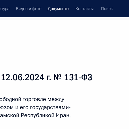
ктура
Видео и фото
Документы
Контакты
Поиск
 документов
Справка
Конституция России
 12.06.2024 г. № 131-ФЗ
ободной торговле между
зом и его государствами-
ламской Республикой Иран,
дата принятия