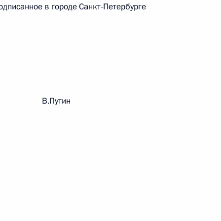
подписанное в городе Санкт-Петербурге
 г. № 242-ФЗ
части первой и статью 227–1 части второй Налогового
рации В.Путин
 г. № 246-ФЗ
 Российской Федерации
 г. № 268-ФЗ
кон «О пробации в Российской Федерации»