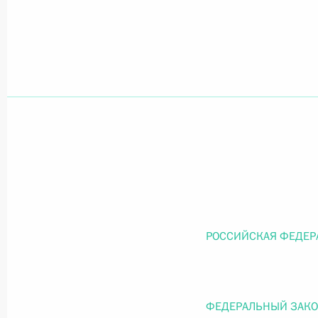
Официальный портал правовой информации
prav
26 июля 2026 года
Федеральный закон от 26.07.2026
О внесении изменений в статью 11 Федера
Федерального закона «Об образовании в
26 июля 2026 года
РОССИЙСКАЯ ФЕДЕР
Федеральный закон от 26.07.2026
ФЕДЕРАЛЬНЫЙ ЗАК