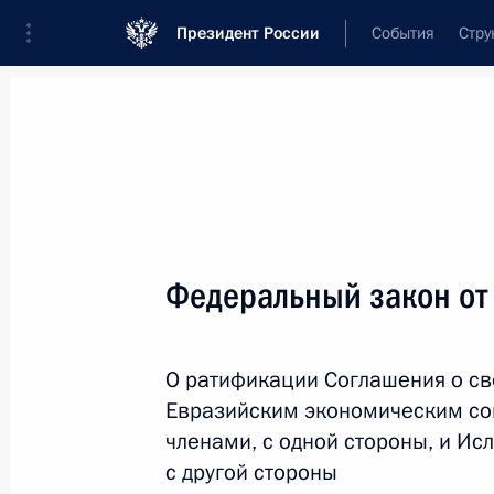
Президент России
События
Стру
Новости
Поручения Президента
Банк
Название документа или его номер
Федеральный закон от
Текст в документе
О ратификации Соглашения о св
Вид документа
Евразийским экономическим сою
Все
членами, с одной стороны, и Ис
с другой стороны
Дата вступления в силу...
или 