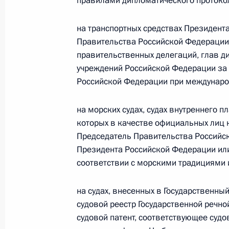
правилами дипломатического протоко
Федеральный закон от 26.07.2026
на транспортных средствах Президент
Правительства Российской Федерации,
О внесении изменения в статью 6 Закона
правительственных делегаций, глав д
26 июля 2026 года
учреждений Российской Федерации за 
Российской Федерации при междунаро
Федеральный закон от 26.07.2026
на морских судах, судах внутреннего п
которых в качестве официальных лиц 
О внесении изменений в статью 9.21 Код
правонарушениях
Председатель Правительства Российс
Президента Российской Федерации или
26 июля 2026 года
соответствии с морскими традициями 
на судах, внесенных в Государственны
Федеральный закон от 26.07.2026
судовой реестр Государственной речно
О ратификации Соглашения между Правит
судовой патент, соответствующее судов
Республики Беларусь о сотрудничестве в 