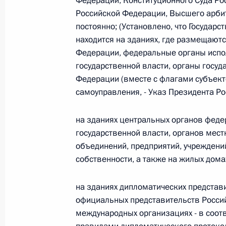
Федерации, Конституционного Суда Ро
Министров Киргизской Республики о прав
Российской Федерации, Высшего арбит
по вопросам внутренних дел и миграции 
постоянно; (Установлено, что Государ
26 июля 2026 года
находится на зданиях, где размещают
Федерации, федеральные органы испо
государственной власти, органы госуд
Федеральный закон от 26.07.2026
Федерации (вместе с флагами субъект
самоуправления, - Указ Президента Р
О внесении изменений в Кодекс внутренн
Федерального закона «Об обеспечении ед
на зданиях центральных органов феде
26 июля 2026 года
государственной власти, органов мес
объединений, предприятий, учреждени
собственности, а также на жилых дома
Федеральный закон от 26.07.2026
О внесении изменений в Кодекс Российс
на зданиях дипломатических представи
официальных представительств Россий
26 июля 2026 года
международных организациях - в соот