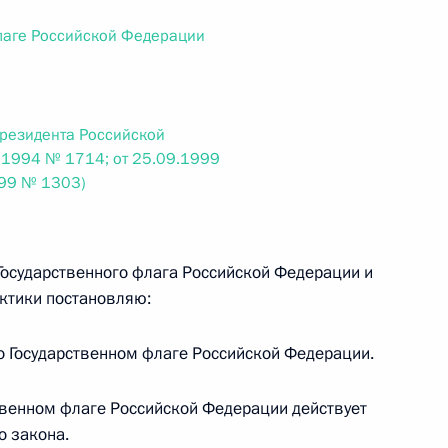
ального закона «О персональных данных» и отдельные
ации
лаге Российской Федерации
Президента Российской
 г. № 256-ФЗ
.1994 № 1714; от 25.09.1999
999 № 1303)
кон «О присяжных заседателях федеральных судов общей
Государственного флага Российской Федерации и
ктики постановляю:
 г. № 263-ФЗ
о Государственном флаге Российской Федерации.
ального закона «О государственной регистрации
ственном флаге Российской Федерации действует
о закона.