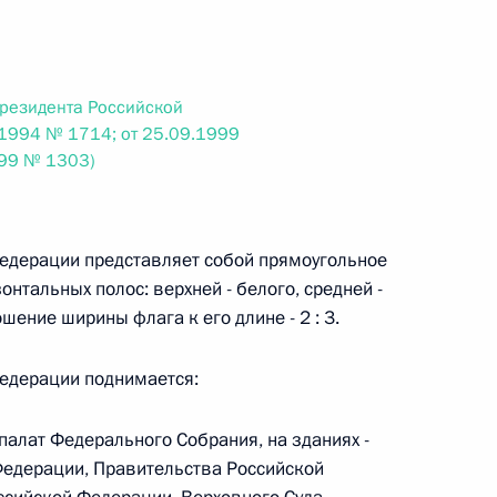
 г. № 264-ФЗ
ерального закона «Об актах гражданского состояния»
сти 13 статьи 3 Федерального закона «О внесении
Президента Российской
х гражданского состояния“
1994 № 1714; от 25.09.1999
999 № 1303)
Федерации представляет собой прямоугольное
 г. № 270-ФЗ
нтальных полос: верхней - белого, средней -
ального закона «Об автономных учреждениях»
ошение ширины флага к его длине - 2 : 3.
Федерации поднимается:
 палат Федерального Собрания, на зданиях -
 г. № 244-ФЗ
Федерации, Правительства Российской
ельством Российской Федерации и Кабинетом