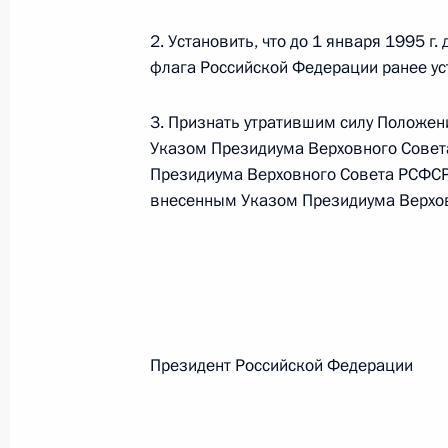
2. Установить, что до 1 января 1995 г
Федеральный закон от 26.07.2026
флага Российской Федерации ранее ус
О внесении изменений в статьи 85 и 102 
3. Признать утратившим силу Положен
кодекса Российской Федерации
Указом Президиума Верховного Совета
26 июля 2026 года
Президиума Верховного Совета РСФСР о
внесенным Указом Президиума Верховн
Федеральный закон от 26.07.2026
О внесении изменений в Трудовой кодекс
26 июля 2026 года
Президент Российской Феде
Федеральный закон от 26.07.2026
О внесении изменений в Федеральный за