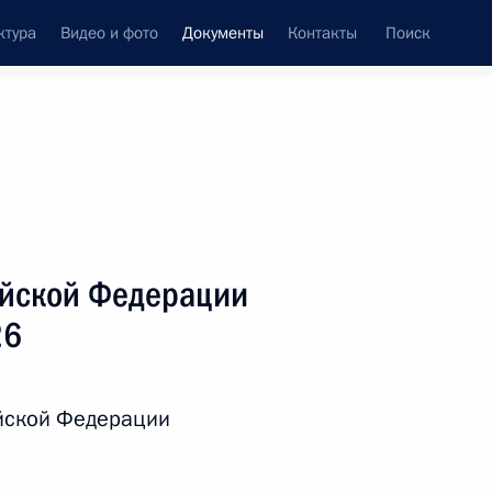
ктура
Видео и фото
Документы
Контакты
Поиск
 документов
Справка
Конституция России
ийской Федерации
26
ийской Федерации
дата принятия