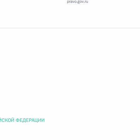
pravo.gov.ru
Найти документ
o.gov.ru
 г. № 259-ФЗ
льного закона «О статусе военнослужащих» и статью 86
 Российской Федерации»
ЙСКОЙ ФЕДЕРАЦИИ
 г. № 265-ФЗ