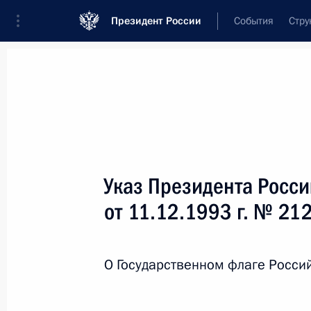
Президент России
События
Стру
Новости
Поручения Президента
Банк
Название документа или его номер
Указ Президента Росс
Текст в документе
от 11.12.1993 г. № 21
Вид документа
О Государственном флаге Росс
Все
Дата вступления в силу...
или 