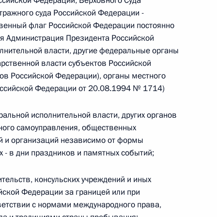
ссийской Федерации, Верховного Суда
овом статусе представительств компетентных органов
ражного суда Российской Федерации -
в Российской Федерации и Киргизской Республике
ственный флаг Российской Федерации постоянно
ся Администрация Президента Российской
лнительной власти, другие федеральные органы
арственной власти субъектов Российской
 г. № 252-ФЗ
ов Российской Федерации), органы местного
оссийской Федерации от 20.08.1994 № 1714)
его водного транспорта Российской Федерации и статью 1
инства измерений»
ральной исполнительной власти, других органов
тного самоуправления, общественных
й и организаций независимо от формы
х - в дни праздников и памятных событий;
 г. № 250-ФЗ
кой Федерации об административных правонарушениях
тельств, консульских учреждений и иных
ской Федерации за границей или при
ветствии с нормами международного права,