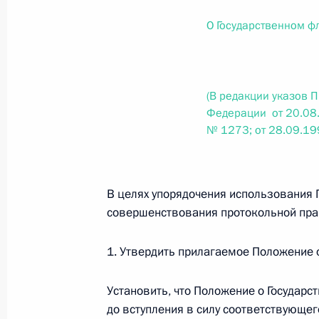
О внесении изменений в статью 12 Федер
законодательные акты Российской Федер
О Государственном ф
26 июля 2026 года
(В редакции указов 
Федеральный закон от 26.07.2026
Федерации от 20.08
№ 1273; от 28.09.1
О внесении изменений в Федеральный за
юрисдикции в Российской Федерации»
26 июля 2026 года
В целях упорядочения использования 
совершенствования протокольной пра
Федеральный закон от 26.07.2026
1. Утвердить прилагаемое Положение 
О внесении изменений в статью 12 Федер
недвижимости»
Установить, что Положение о Государ
26 июля 2026 года
до вступления в силу соответствующег