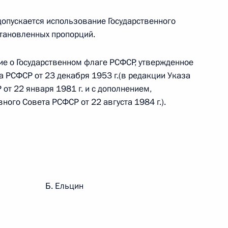
. допускается использование Государственного
 г. № 242-ФЗ
тановленных пропорций.
части первой и статью 227–1 части второй Налогового
ие о Государственном флаге РСФСР, утвержденное
 РСФСР от 23 декабря 1953 г.(в редакции Указа
т 22 января 1981 г. и с дополнением,
ого Совета РСФСР от 22 августа 1984 г.).
 г. № 246-ФЗ
 Российской Федерации
рации Б. Ельцин
 г. № 268-ФЗ
кон «О пробации в Российской Федерации»