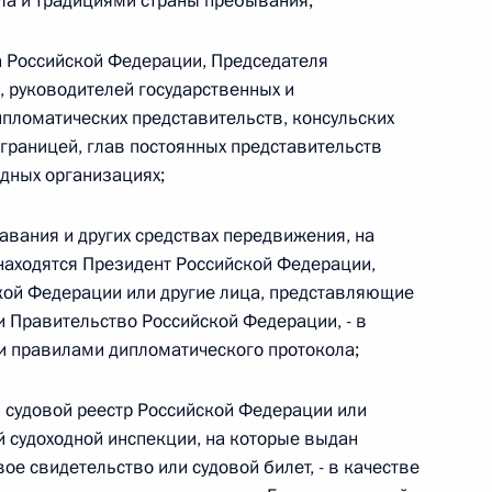
ла и традициями страны пребывания;
 г. № 266-ФЗ
а Российской Федерации, Председателя
 руководителей государственных и
 Российской Федерации «О защите прав потребителей»
ипломатических представительств, консульских
границей, глав постоянных представительств
дных организациях;
 г. № 247-ФЗ
лавания и других средствах передвижения, на
находятся Президент Российской Федерации,
екса Российской Федерации об административных
кой Федерации или другие лица, представляющие
 Правительство Российской Федерации, - в
и правилами дипломатического протокола;
й судовой реестр Российской Федерации или
 г. № 245-ФЗ
й судоходной инспекции, на которые выдан
ельством Российской Федерации и Правительством
ое свидетельство или судовой билет, - в качестве
сфере деятельности с драгоценными металлами,