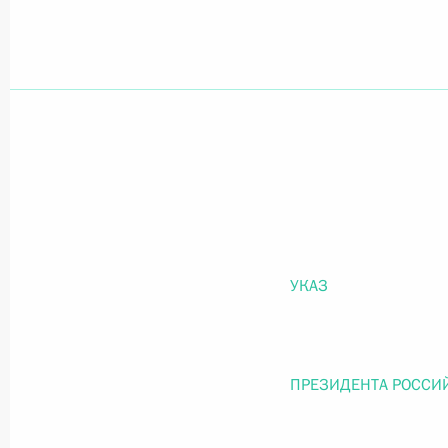
Официальный портал правовой информации
prav
26 июля 2026 года
Федеральный закон от 26.07.2026
О внесении изменений в статью 11 Федера
УКАЗ
Федерального закона «Об образовании в
26 июля 2026 года
ПРЕЗИДЕНТА РОССИ
Федеральный закон от 26.07.2026