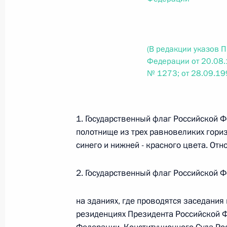
Федеральный закон от 26.07.2026
О внесении изменений в статью 13–2 Фед
и признании утратившим силу пункта 1 ча
(В редакции указов 
изменений в Федеральный закон „Об акта
Федерации от 20.08.
№ 1273; от 28.09.1
26 июля 2026 года
1. Государственный флаг Российской 
Федеральный закон от 26.07.2026
полотнище из трех равновеликих горизо
О внесении изменения в статью 10 Федер
синего и нижней - красного цвета. Отн
26 июля 2026 года
2. Государственный флаг Российской 
на зданиях, где проводятся заседания
Федеральный закон от 26.07.2026
резиденциях Президента Российской 
О ратификации Соглашения между Правит