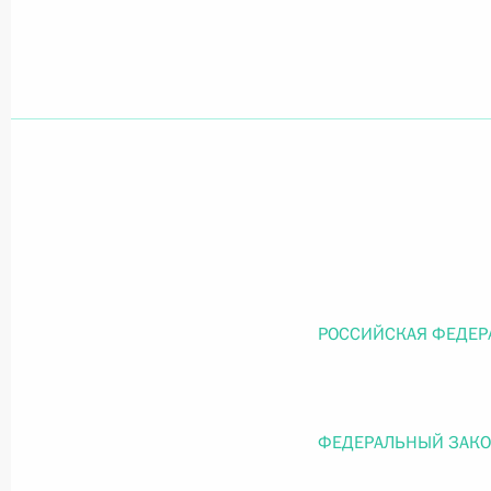
Официальный портал правовой информации
prav
26 июля 2026 года
Федеральный закон от 26.07.2026
О внесении изменений в статью 11 Федера
Федерального закона «Об образовании в
РОССИЙСКАЯ ФЕДЕР
26 июля 2026 года
ФЕДЕРАЛЬНЫЙ ЗАК
Федеральный закон от 26.07.2026