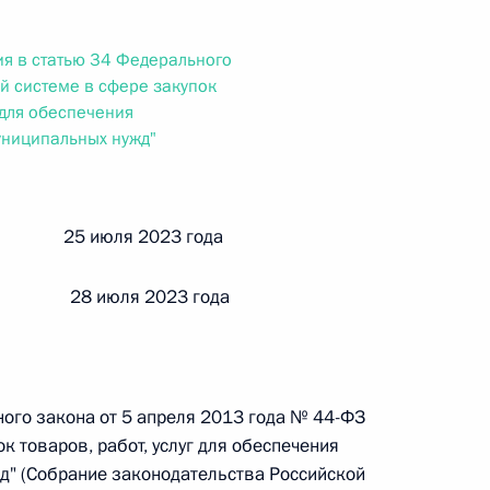
ального закона «О персональных данных» и отдельные
ации
я в статью 34 Федерального
ой системе в сфере закупок
г для обеспечения
униципальных нужд"
 г. № 256-ФЗ
кон «О присяжных заседателях федеральных судов общей
й 25 июля 2023 года
 28 июля 2023 года
 г. № 263-ФЗ
ального закона «О государственной регистрации
ного закона от 5 апреля 2013 года № 44-ФЗ
к товаров, работ, услуг для обеспечения
д" (Собрание законодательства Российской