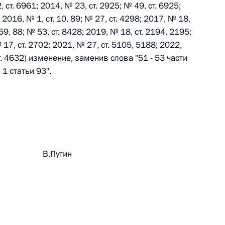
 ст. 6961; 2014, № 23, ст. 2925; № 49, ст. 6925;
 2016, № 1, ст. 10, 89; № 27, ст. 4298; 2017, № 18,
 59, 88; № 53, ст. 8428; 2019, № 18, ст. 2194, 2195;
 г. № 242-ФЗ
 17, ст. 2702; 2021, № 27, ст. 5105, 5188; 2022,
части первой и статью 227–1 части второй Налогового
ст. 4632) изменение, заменив слова "51 - 53 части
 1 статьи 93".
 г. № 246-ФЗ
 Российской Федерации
рации В.Путин
 г. № 268-ФЗ
кон «О пробации в Российской Федерации»