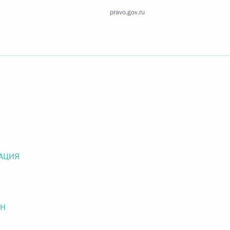
Найти документ
pravo.gov.ru
o.gov.ru
 г. № 259-ФЗ
льного закона «О статусе военнослужащих» и статью 86
 Российской Федерации»
АЦИЯ
ОН
 г. № 265-ФЗ