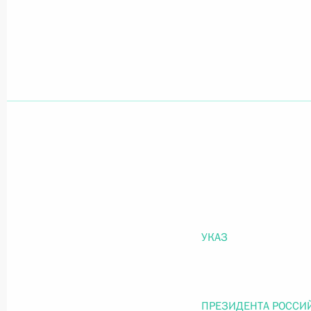
Официальный портал правовой информации
prav
26 июля 2026 года
Федеральный закон от 26.07.2026
О внесении изменений в статью 11 Федера
Федерального закона «Об образовании в
26 июля 2026 года
УКАЗ
Федеральный закон от 26.07.2026
ПРЕЗИДЕНТА РОССИ