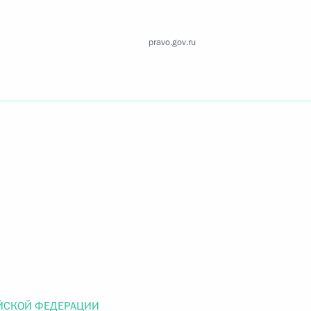
Найти документ
pravo.gov.ru
o.gov.ru
 г. № 259-ФЗ
льного закона «О статусе военнослужащих» и статью 86
 Российской Федерации»
 г. № 265-ФЗ
ЙСКОЙ ФЕДЕРАЦИИ