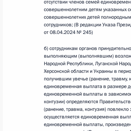
отсутствии членов семей единовремен
совершеннолетним детям указанных со
26 июля 2026 года
совершеннолетних детей полнородным
сотрудников; (В редакции Указа През
от 08.04.2024 № 245)
Федеральный закон от 26.07.2026
О внесении изменения в статью 2 Федера
б) сотрудникам органов принудительн
и добровольчестве (волонтерстве)»
выполняющим (выполнявшим) возложен
26 июля 2026 года
Народной Республики, Луганской Наро
Херсонской области и Украины в пери
получившим увечье (ранение, травму, 
единовременная выплата в размере д
Федеральный закон от 26.07.2026
единовременной выплаты в зависимост
О внесении изменений в Уголовный кодек
контузии) определяются Правительств
процессуального кодекса Российской Фе
(ранение, травма, контузия) повлекло
26 июля 2026 года
осуществляется единовременная выпла
единовременной выплаты, произведенн