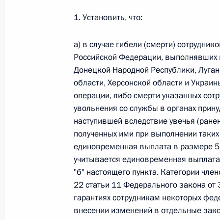
1. Установить, что:
Федеральный закон от 26.07.2026
а) в случае гибели (смерти) сотрудни
О внесении изменений в статьи 85 и 102 
Российской Федерации, выполнявших в
кодекса Российской Федерации
Донецкой Народной Республики, Луган
26 июля 2026 года
области, Херсонской области и Украи
операции, либо смерти указанных сотру
увольнения со службы в органах прин
наступившей вследствие увечья (ранен
Федеральный закон от 26.07.2026
полученных ими при выполнении таких
О внесении изменений в Трудовой кодекс
единовременная выплата в размере 5 
26 июля 2026 года
учитывается единовременная выплата,
"б" настоящего пункта. Категории чле
22 статьи 11 Федерального закона от 
гарантиях сотрудникам некоторых фед
Федеральный закон от 26.07.2026
внесении изменений в отдельные зак
О внесении изменений в Федеральный за