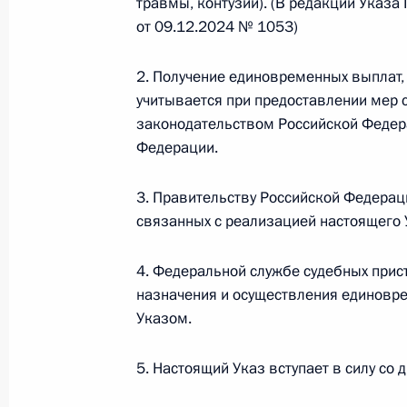
травмы, контузии). (В редакции Указ
от 09.12.2024 № 1053)
Федеральный закон от 26.07.2026
О внесении изменений в статью 13–2 Фед
2. Получение единовременных выплат,
и признании утратившим силу пункта 1 ча
учитывается при предоставлении мер 
изменений в Федеральный закон „Об акта
законодательством Российской Федер
26 июля 2026 года
Федерации.
3. Правительству Российской Федерац
Федеральный закон от 26.07.2026
связанных с реализацией настоящего 
О внесении изменения в статью 10 Федер
4. Федеральной службе судебных прис
26 июля 2026 года
назначения и осуществления единовр
Указом.
Федеральный закон от 26.07.2026
5. Настоящий Указ вступает в силу со 
О ратификации Соглашения между Правит