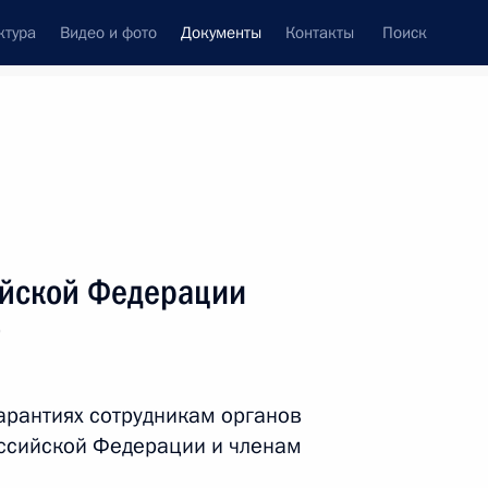
ктура
Видео и фото
Документы
Контакты
Поиск
 документов
Справка
Конституция России
ийской Федерации
9
арантиях сотрудникам органов
ссийской Федерации и членам
дата принятия