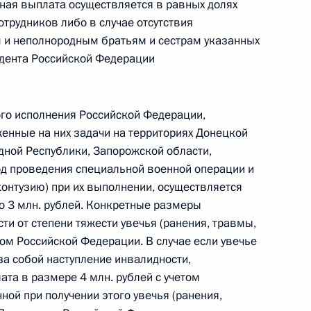
ная выплата осуществляется в равных долях
трудников либо в случае отсутствия
 и неполнородным братьям и сестрам указанных
идента Российской Федерации
 г. № 267-ФЗ
льного закона «О благотворительной деятельности
ого исполнения Российской Федерации,
ные на них задачи на территориях Донецкой
дной Республики, Запорожской области,
од проведения специальной военной операции и
контузию) при их выполнении, осуществляется
о 3 млн. рублей. Конкретные размеры
 г. № 251-ФЗ
и от степени тяжести увечья (ранения, травмы,
с Российской Федерации и статьи 31 и 151 Уголовно-
ом Российской Федерации. В случае если увечье
дерации
 за собой наступление инвалидности,
та в размере 4 млн. рублей с учетом
ой при получении этого увечья (ранения,