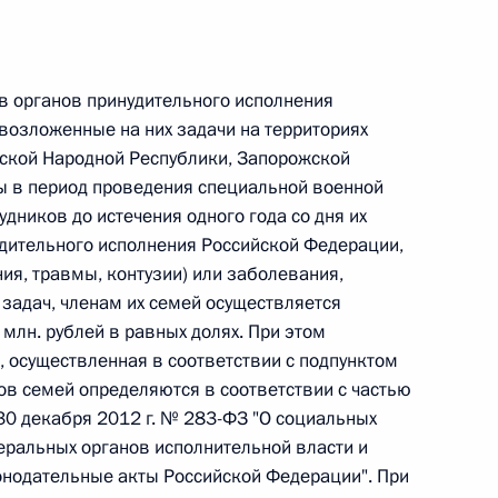
 г. № 242-ФЗ
ков органов принудительного исполнения
части первой и статью 227–1 части второй Налогового
озложенные на них задачи на территориях
ской Народной Республики, Запорожской
ны в период проведения специальной военной
дников до истечения одного года со дня их
удительного исполнения Российской Федерации,
ия, травмы, контузии) или заболевания,
 г. № 246-ФЗ
 задач, членам их семей осуществляется
 Российской Федерации
млн. рублей в равных долях. При этом
 осуществленная в соответствии с подпунктом
нов семей определяются в соответствии с частью
30 декабря 2012 г. № 283-ФЗ "О социальных
еральных органов исполнительной власти и
 г. № 268-ФЗ
онодательные акты Российской Федерации". При
кон «О пробации в Российской Федерации»