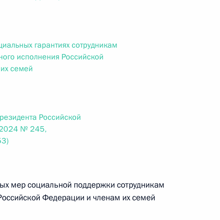
ального закона «О персональных данных» и отдельные
ации
циальных гарантиях сотрудникам
ного исполнения Российской
 их семей
 г. № 256-ФЗ
кон «О присяжных заседателях федеральных судов общей
Президента Российской
.2024 № 245,
53)
 г. № 263-ФЗ
ального закона «О государственной регистрации
ных мер социальной поддержки сотрудникам
Российской Федерации и членам их семей