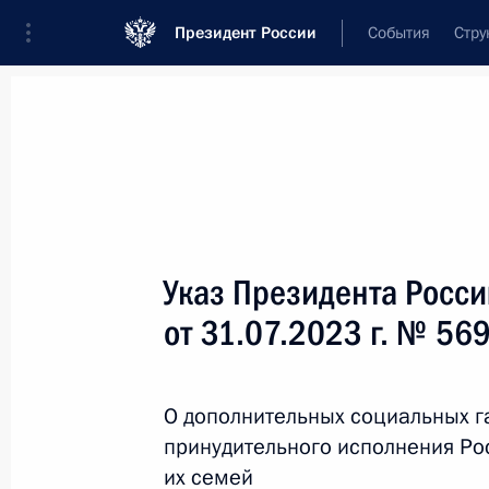
Президент России
События
Стру
Новости
Поручения Президента
Банк
Название документа или его номер
Указ Президента Росс
Текст в документе
от 31.07.2023 г. № 56
Вид документа
О дополнительных социальных г
Все
принудительного исполнения Ро
Дата вступления в силу...
или 
их семей