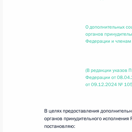
О внесении изменений в статью 12 Федер
законодательные акты Российской Федер
26 июля 2026 года
О дополнительных со
органов принудитель
Федерации и членам
Федеральный закон от 26.07.2026
О внесении изменений в Федеральный за
юрисдикции в Российской Федерации»
(В редакции указов 
26 июля 2026 года
Федерации от 08.04
от 09.12.2024 № 10
Федеральный закон от 26.07.2026
О внесении изменений в статью 12 Федер
В целях предоставления дополнитель
недвижимости»
органов принудительного исполнения 
26 июля 2026 года
постановляю: