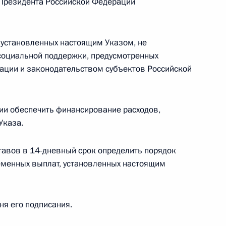
а Президента Российской Федерации
 г. № 264-ФЗ
ерального закона «Об актах гражданского состояния»
 установленных настоящим Указом, не
сти 13 статьи 3 Федерального закона «О внесении
социальной поддержки, предусмотренных
х гражданского состояния“
ации и законодательством субъектов Российской
ии обеспечить финансирование расходов,
 г. № 270-ФЗ
Указа.
ального закона «Об автономных учреждениях»
тавов в 14-дневный срок определить порядок
еменных выплат, установленных настоящим
 г. № 244-ФЗ
дня его подписания.
ельством Российской Федерации и Кабинетом