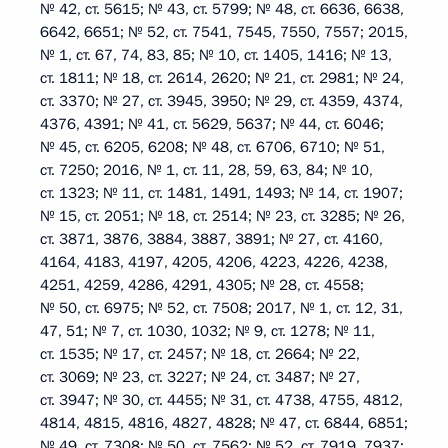
№ 42, ст. 5615; № 43, ст. 5799; № 48, ст. 6636, 6638,
6642, 6651; № 52, ст. 7541, 7545, 7550, 7557; 2015,
№ 1, ст. 67, 74, 83, 85; № 10, ст. 1405, 1416; № 13,
ст. 1811; № 18, ст. 2614, 2620; № 21, ст. 2981; № 24,
ст. 3370; № 27, ст. 3945, 3950; № 29, ст. 4359, 4374,
4376, 4391; № 41, ст. 5629, 5637; № 44, ст. 6046;
№ 45, ст. 6205, 6208; № 48, ст. 6706, 6710; № 51,
ст. 7250; 2016, № 1, ст. 11, 28, 59, 63, 84; № 10,
ст. 1323; № 11, ст. 1481, 1491, 1493; № 14, ст. 1907;
№ 15, ст. 2051; № 18, ст. 2514; № 23, ст. 3285; № 26,
ст. 3871, 3876, 3884, 3887, 3891; № 27, ст. 4160,
4164, 4183, 4197, 4205, 4206, 4223, 4226, 4238,
4251, 4259, 4286, 4291, 4305; № 28, ст. 4558;
№ 50, ст. 6975; № 52, ст. 7508; 2017, № 1, ст. 12, 31,
47, 51; № 7, ст. 1030, 1032; № 9, ст. 1278; № 11,
ст. 1535; № 17, ст. 2457; № 18, ст. 2664; № 22,
ст. 3069; № 23, ст. 3227; № 24, ст. 3487; № 27,
ст. 3947; № 30, ст. 4455; № 31, ст. 4738, 4755, 4812,
4814, 4815, 4816, 4827, 4828; № 47, ст. 6844, 6851;
№ 49, ст. 7308; № 50, ст. 7562; № 52, ст. 7919, 7937;