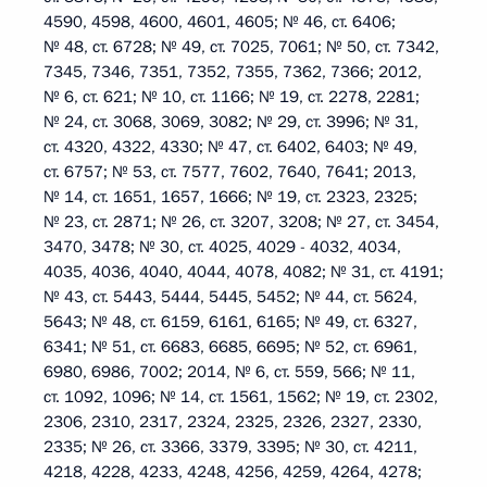
4590, 4598, 4600, 4601, 4605; № 46, ст. 6406;
№ 48, ст. 6728; № 49, ст. 7025, 7061; № 50, ст. 7342,
7345, 7346, 7351, 7352, 7355, 7362, 7366; 2012,
№ 6, ст. 621; № 10, ст. 1166; № 19, ст. 2278, 2281;
№ 24, ст. 3068, 3069, 3082; № 29, ст. 3996; № 31,
ст. 4320, 4322, 4330; № 47, ст. 6402, 6403; № 49,
ст. 6757; № 53, ст. 7577, 7602, 7640, 7641; 2013,
№ 14, ст. 1651, 1657, 1666; № 19, ст. 2323, 2325;
№ 23, ст. 2871; № 26, ст. 3207, 3208; № 27, ст. 3454,
3470, 3478; № 30, ст. 4025, 4029 - 4032, 4034,
4035, 4036, 4040, 4044, 4078, 4082; № 31, ст. 4191;
№ 43, ст. 5443, 5444, 5445, 5452; № 44, ст. 5624,
5643; № 48, ст. 6159, 6161, 6165; № 49, ст. 6327,
6341; № 51, ст. 6683, 6685, 6695; № 52, ст. 6961,
6980, 6986, 7002; 2014, № 6, ст. 559, 566; № 11,
ст. 1092, 1096; № 14, ст. 1561, 1562; № 19, ст. 2302,
2306, 2310, 2317, 2324, 2325, 2326, 2327, 2330,
2335; № 26, ст. 3366, 3379, 3395; № 30, ст. 4211,
4218, 4228, 4233, 4248, 4256, 4259, 4264, 4278;