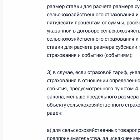
размер ставки для расчета размера с
Федеральный закон от 26.07.2026
сельскохозяйственного страхования и
пятидесяти процентам от суммы, расс
О внесении изменений в статью 13–2 Фед
и признании утратившим силу пункта 1 ча
указанной в договоре сельскохозяйст
изменений в Федеральный закон „Об акта
сельскохозяйственного страхования и 
26 июля 2026 года
ставки для расчета размера субсидии
страхования и событию (событиям);
3) в случае, если страховой тариф, у
Федеральный закон от 26.07.2026
страхования в отношении определенно
О внесении изменения в статью 10 Федер
события, предусмотренного пунктом 4 
26 июля 2026 года
закона, меньше предельного размера 
объекту сельскохозяйственного страх
равен:
Федеральный закон от 26.07.2026
а) для сельскохозяйственных товароп
О ратификации Соглашения между Правит
предпринимательства, за исключением