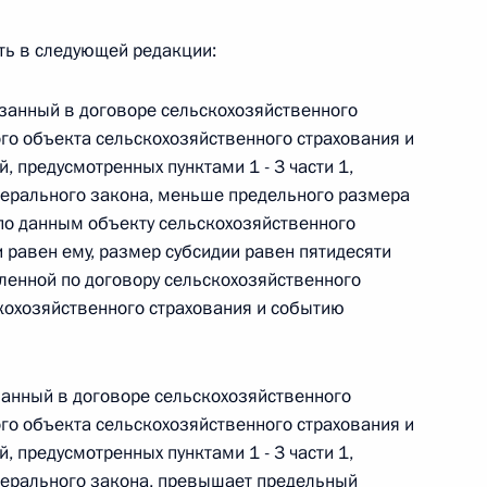
жить в следующей редакции:
казанный в договоре сельскохозяйственного
 г. № 267-ФЗ
го объекта сельскохозяйственного страхования и
й, предусмотренных пунктами 1 - 3 части 1,
льного закона «О благотворительной деятельности
едерального закона, меньше предельного размера
 по данным объекту сельскохозяйственного
 равен ему, размер субсидии равен пятидесяти
сленной по договору сельскохозяйственного
кохозяйственного страхования и событию
 г. № 251-ФЗ
с Российской Федерации и статьи 31 и 151 Уголовно-
дерации
казанный в договоре сельскохозяйственного
го объекта сельскохозяйственного страхования и
й, предусмотренных пунктами 1 - 3 части 1,
едерального закона, превышает предельный