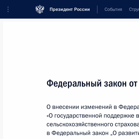
Президент России
События
Стру
Новости
Поручения Президента
Банк
Название документа или его номер
Федеральный закон от
Текст в документе
О внесении изменений в Федер
Вид документа
«О государственной поддержке 
Все
сельскохозяйственного страхов
в Федеральный закон „О развити
Дата вступления в силу...
или 