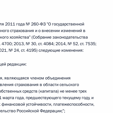
 г. № 242-ФЗ
ля 2011 года № 260-ФЗ "О государственной
части первой и статью 227–1 части второй Налогового
ного страхования и о внесении изменений в
кого хозяйства" (Собрание законодательства
4700; 2013, № 30, ст. 4084; 2014, № 52, ст. 7535;
 2021, № 24, ст. 4195) следующие изменения:
 г. № 246-ФЗ
ющей редакции:
 Российской Федерации
ция, являющаяся членом объединения
ления страхования в области сельского
обственных средств (капитала) не менее трех
 марта года, предшествующего текущему году, и
 г. № 268-ФЗ
финансовой устойчивости, платежеспособности,
ельство Российской Федерации;";
кон «О пробации в Российской Федерации»