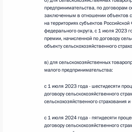
б) для сельскохозяйственных товароп
предпринимательства, по договорам с
Федеральный закон от 26.07.2026
заключенным в отношении объектов с
на территориях субъектов Российской
О внесении изменения в статью 6 Закона
федерального округа, с 1 июля 2023 г
26 июля 2026 года
премии, начисленной по договору сел
объекту сельскохозяйственного страх
Федеральный закон от 26.07.2026
в) для сельскохозяйственных товароп
малого предпринимательства:
О внесении изменений в статью 9.21 Код
правонарушениях
с 1 июля 2023 года - шестидесяти про
26 июля 2026 года
договору сельскохозяйственного стра
сельскохозяйственного страхования и
Федеральный закон от 26.07.2026
с 1 июля 2024 года - пятидесяти проц
О ратификации Соглашения между Правит
договору сельскохозяйственного стра
Республики Беларусь о сотрудничестве в 