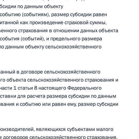
убсидии по данным объекту
 г. № 264-ФЗ
 событию (событиям), размер субсидии равен
читанной как произведение страховой суммы,
ерального закона «Об актах гражданского состояния»
сти 13 статьи 3 Федерального закона «О внесении
венного страхования в отношении данных объекта
х гражданского состояния“
события (событий), и предельного размера
 по данным объекту сельскохозяйственного
казанный в договоре сельскохозяйственного
 г. № 270-ФЗ
го объекта сельскохозяйственного страхования и
ального закона «Об автономных учреждениях»
части 1 статьи 8 настоящего Федерального
ставки для расчета размера субсидии по данным
ования и событию или равен ему, размер субсидии
 г. № 244-ФЗ
роизводителей, являющихся субъектами малого
ельством Российской Федерации и Кабинетом
 договоров сельскохозяйственного страхования,