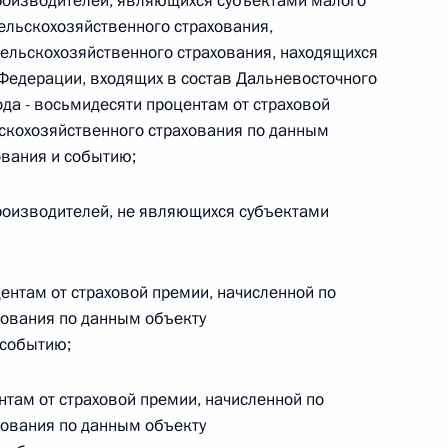
роизводителей, являющихся субъектами малого
ельскохозяйственного страхования,
 г. № 266-ФЗ
ельскохозяйственного страхования, находящихся
 Федерации, входящих в состав Дальневосточного
 Российской Федерации «О защите прав потребителей»
ода - восьмидесяти процентам от страховой
ьскохозяйственного страхования по данным
ования и событию;
 г. № 247-ФЗ
роизводителей, не являющихся субъектами
екса Российской Федерации об административных
центам от страховой премии, начисленной по
хования по данным объекту
 событию;
 г. № 245-ФЗ
ентам от страховой премии, начисленной по
ельством Российской Федерации и Правительством
хования по данным объекту
сфере деятельности с драгоценными металлами,