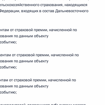
овом статусе представительств компетентных органов
льскохозяйственного страхования, находящихся
в Российской Федерации и Киргизской Республике
 Федерации, входящих в состав Дальневосточного
ентам от страховой премии, начисленной по
 г. № 252-ФЗ
хования по данным объекту
 событию;
его водного транспорта Российской Федерации и статью 1
инства измерений»
центам от страховой премии, начисленной по
хования по данным объекту
 событию;
 г. № 250-ФЗ
ентам от страховой премии, начисленной по
хования по данным объекту
кой Федерации об административных правонарушениях
 событию;