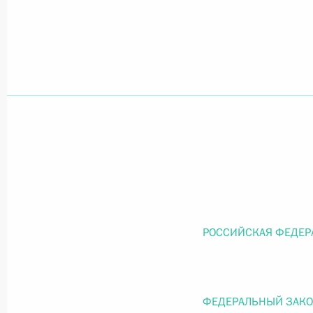
Официальный портал правовой информации
prav
26 июля 2026 года
Федеральный закон от 26.07.2026
О внесении изменений в статью 11 Федера
Федерального закона «Об образовании в
26 июля 2026 года
РОССИЙСКАЯ ФЕДЕР
Федеральный закон от 26.07.2026
ФЕДЕРАЛЬНЫЙ ЗАК