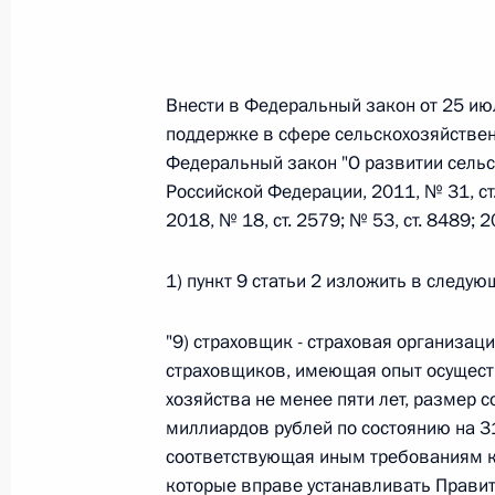
Федеральный закон от 26.07.2026
Внести в Федеральный закон от 25 ию
О внесении изменений в статьи 85 и 102 
поддержке в сфере сельскохозяйствен
кодекса Российской Федерации
Федеральный закон "О развитии сельс
26 июля 2026 года
Российской Федерации, 2011, № 31, ст. 
2018, № 18, ст. 2579; № 53, ст. 8489;
Федеральный закон от 26.07.2026
1) пункт 9 статьи 2 изложить в следу
О внесении изменений в Трудовой кодекс
"9) страховщик - страховая организа
26 июля 2026 года
страховщиков, имеющая опыт осуществ
хозяйства не менее пяти лет, размер с
миллиардов рублей по состоянию на 31
Федеральный закон от 26.07.2026
соответствующая иным требованиям к 
которые вправе устанавливать Правит
О внесении изменений в Федеральный за