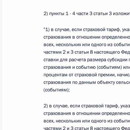
26 июля 2026 года
2) пункты 1 - 4 части 3 статьи 3 изло
"1) в случае, если страховой тариф, у
Федеральный закон от 26.07.2026
страхования в отношении определенно
всех, нескольких или одного из событи
О внесении изменения в статью 2 Федера
частями 2 и 3 статьи 8 настоящего Ф
и добровольчестве (волонтерстве)»
ставки для расчета размера субсидии
26 июля 2026 года
страхования и событию (событиям) или
процентам от страховой премии, начи
страхования по данным объекту сельс
Федеральный закон от 26.07.2026
(событиям);
О внесении изменений в Уголовный кодек
процессуального кодекса Российской Фе
2) в случае, если страховой тариф, у
страхования в отношении определенно
26 июля 2026 года
всех, нескольких или одного из событи
частями 2 и 3 статьи 8 настоящего Ф