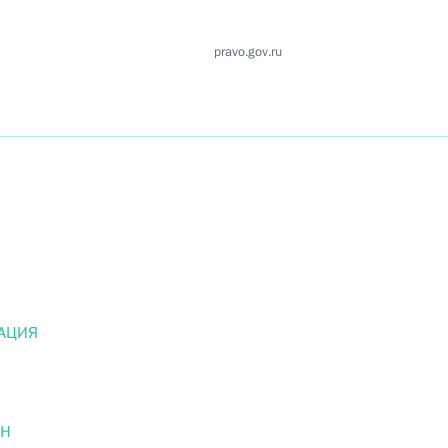
Найти документ
pravo.gov.ru
o.gov.ru
 г. № 259-ФЗ
льного закона «О статусе военнослужащих» и статью 86
 Российской Федерации»
АЦИЯ
 г. № 265-ФЗ
ОН