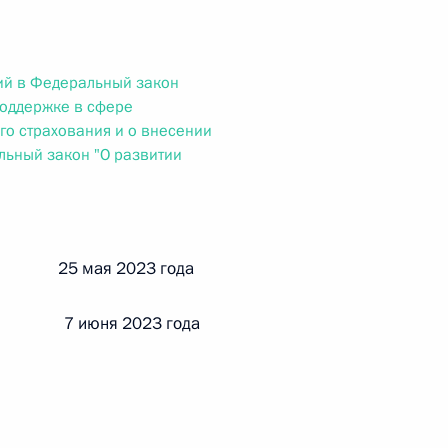
ального закона «О персональных данных» и отдельные
ации
ий в Федеральный закон
поддержке в сфере
го страхования и о внесении
 г. № 256-ФЗ
ьный закон "О развитии
кон «О присяжных заседателях федеральных судов общей
й 25 мая 2023 года
 7 июня 2023 года
 г. № 263-ФЗ
ального закона «О государственной регистрации