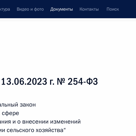
ктура
Видео и фото
Документы
Контакты
Поиск
 документов
Справка
Конституция России
 13.06.2023 г. № 254-ФЗ
альный закон
в сфере
ания и о внесении изменений
и сельского хозяйства“
дата принятия