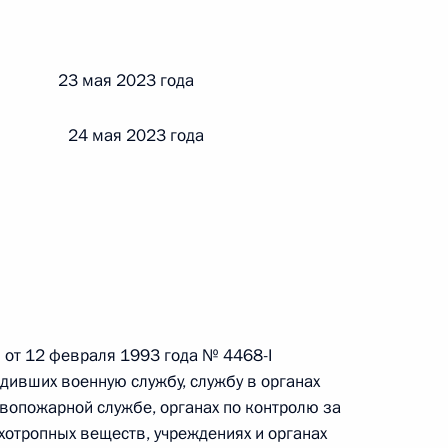
 г. № 242-ФЗ
й 23 мая 2023 года
части первой и статью 227–1 части второй Налогового
и 24 мая 2023 года
 г. № 246-ФЗ
 Российской Федерации
 от 12 февраля 1993 года № 4468-I
дивших военную службу, службу в органах
ивопожарной службе, органах по контролю за
 г. № 268-ФЗ
хотропных веществ, учреждениях и органах
кон «О пробации в Российской Федерации»