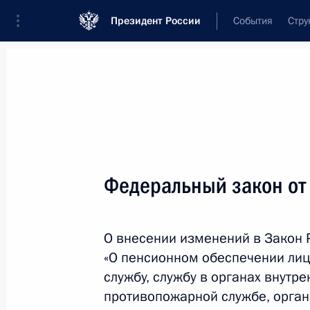
Президент России
События
Стру
Новости
Поручения Президента
Банк
Название документа или его номер
Федеральный закон от
Текст в документе
О внесении изменений в Закон
Вид документа
«О пенсионном обеспечении лиц
Все
службу, службу в органах внутре
противопожарной службе, орган
Дата вступления в силу...
или 