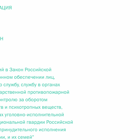
ального закона «О персональных данных» и отдельные
АЦИЯ
ации
ОН
 г. № 256-ФЗ
кон «О присяжных заседателях федеральных судов общей
й в Закон Российской
онном обеспечении лиц,
 службу, службу в органах
ударственной противопожарной
контролю за оборотом
 г. № 263-ФЗ
тв и психотропных веществ,
ах уголовно-исполнительной
ального закона «О государственной регистрации
циональной гвардии Российской
принудительного исполнения
и, и их семей"