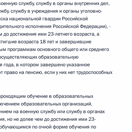
военную службу, службу в органы внутренних дел,
 г. № 264-ФЗ
бу, службу в учреждения и органы уголовно-
йска национальной гвардии Российской
ерального закона «Об актах гражданского состояния»
дительного исполнения Российской Федерации), -
сти 13 статьи 3 Федерального закона «О внесении
х гражданского состояния“
м до достижения ими 23-летнего возраста, а
достигшие возраста 18 лет и завершившие
ым программам основного общего или среднего
 осуществляющих образовательную
ря года, в котором завершено указанное
 г. № 270-ФЗ
т право на пенсию, если у них нет трудоспособных
ального закона «Об автономных учреждениях»
 "проходящим обучение в образовательных
лючением образовательных организаций,
ением на военную службу или службу в органах
 г. № 244-ФЗ
ния, но не долее чем до достижения ими 23-
"обучающимся по очной форме обучения по
ельством Российской Федерации и Кабинетом