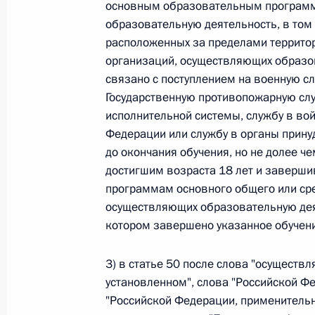
Министров Киргизской Республики о прав
основным образовательным программ
по вопросам внутренних дел и миграции 
образовательную деятельность, в том 
расположенных за пределами террито
26 июля 2026 года
организаций, осуществляющих образов
связано с поступлением на военную сл
Государственную противопожарную служ
Федеральный закон от 26.07.2026
исполнительной системы, службу в во
О внесении изменений в Кодекс внутренн
Федерации или службу в органы прину
Федерального закона «Об обеспечении ед
до окончания обучения, но не долее че
достигшим возраста 18 лет и заверш
26 июля 2026 года
программам основного общего или сре
осуществляющих образовательную деяте
котором завершено указанное обучени
Федеральный закон от 26.07.2026
О внесении изменений в Кодекс Российс
3) в статье 50 после слова "осуществл
установленном", слова "Российской Ф
26 июля 2026 года
"Российской Федерации, применительн