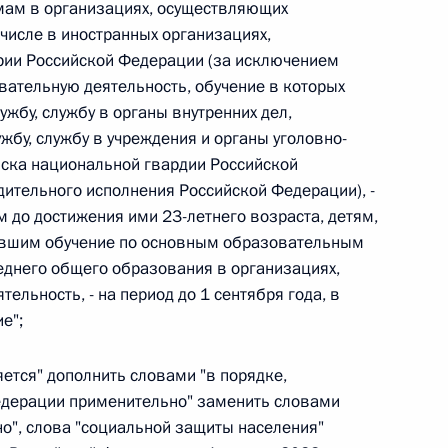
овом статусе представительств компетентных органов
ам в организациях, осуществляющих
в Российской Федерации и Киргизской Республике
числе в иностранных организациях,
рии Российской Федерации (за исключением
ательную деятельность, обучение в которых
ужбу, службу в органы внутренних дел,
бу, службу в учреждения и органы уголовно-
 г. № 252-ФЗ
йска национальной гвардии Российской
его водного транспорта Российской Федерации и статью 1
дительного исполнения Российской Федерации), -
инства измерений»
м до достижения ими 23-летнего возраста, детям,
ившим обучение по основным образовательным
днего общего образования в организациях,
льность, - на период до 1 сентября года, в
е";
 г. № 250-ФЗ
кой Федерации об административных правонарушениях
яется" дополнить словами "в порядке,
едерации применительно" заменить словами
о", слова "социальной защиты населения"