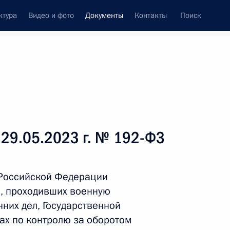
ктура
Видео и фото
Документы
Контакты
Поиск
 документов
Справка
Конституция России
 29.05.2023 г. № 192-ФЗ
 Российской Федерации
, проходивших военную
нних дел, Государственной
ах по контролю за оборотом
дата принятия