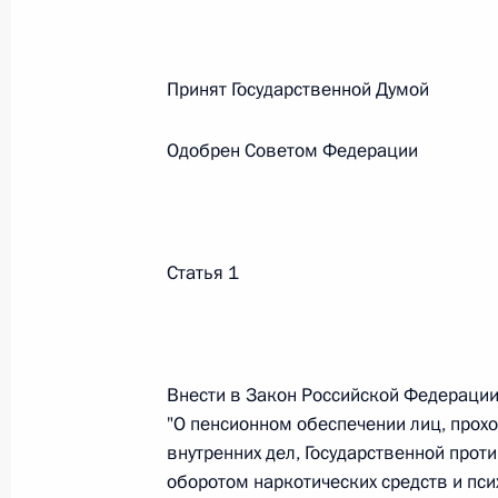
Федеральный закон от 26.07.2026
Принят Государственной Думо
О внесении изменений в статьи 85 и 102 
кодекса Российской Федерации
Одобрен Советом Федераци
26 июля 2026 года
Статья 1
Федеральный закон от 26.07.2026
О внесении изменений в Трудовой кодекс
26 июля 2026 года
Внести в Закон Российской Федерации
"О пенсионном обеспечении лиц, прохо
внутренних дел, Государственной прот
Федеральный закон от 26.07.2026
оборотом наркотических средств и пси
О внесении изменений в Федеральный за