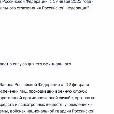
 Российской Федерации, с 1 января 2023 года -
иального страхования Российской Федерации".
 г. № 266-ФЗ
 Российской Федерации «О защите прав потребителей»
 г. № 247-ФЗ
екса Российской Федерации об административных
ает в силу со дня его официального
8 Закона Российской Федерации от 12 февраля
еспечении лиц, проходивших военную службу,
ударственной противопожарной службе, органах по
 г. № 245-ФЗ
редств и психотропных веществ, учреждениях и
ельством Российской Федерации и Правительством
темы, войсках национальной гвардии Российской
сфере деятельности с драгоценными металлами,