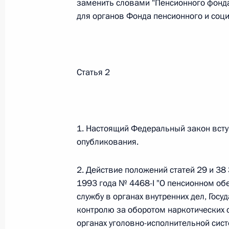
заменить словами "Пенсионного фонда
для органов Фонда пенсионного и соц
Федеральный закон от 26.07.2026
О внесении изменения в статью 6 Закона
26 июля 2026 года
Статья 2
Федеральный закон от 26.07.2026
О внесении изменений в статью 9.21 Код
1. Настоящий Федеральный закон вступ
правонарушениях
опубликования.
26 июля 2026 года
2. Действие положений статей 29 и 3
1993 года № 4468-I "О пенсионном об
службу в органах внутренних дел, Гос
Федеральный закон от 26.07.2026
контролю за оборотом наркотических с
О ратификации Соглашения между Правит
органах уголовно-исполнительной сис
Республики Беларусь о сотрудничестве в 