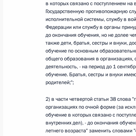
в которых связано с поступлением на 
Федеральный закон от 26.07.2026
Государственную противопожарную служ
исполнительной системы, службу в во
О внесении изменений в статью 13–2 Фед
Федерации или службу в органы прину
и признании утратившим силу пункта 1 ча
изменений в Федеральный закон „Об акта
до окончания обучения, но не долее че
также дети, братья, сестры и внуки, 
26 июля 2026 года
обучение по основным образовательн
общего образования в организациях,
деятельность, - на период до 1 сентяб
Федеральный закон от 26.07.2026
обучение. Братья, сестры и внуки имею
родителей;";
О внесении изменения в статью 10 Федер
26 июля 2026 года
2) в части четвертой статьи 38 слова
организациях по очной форме (за иск
обучение в которых связано с поступл
Федеральный закон от 26.07.2026
внутренних дел), - до окончания обуче
летнего возраста" заменить словами 
О ратификации Соглашения между Правит