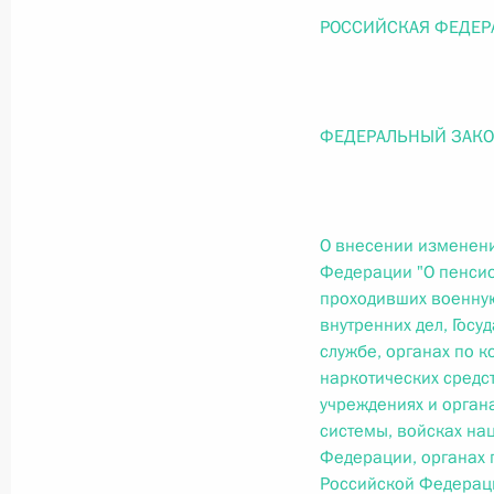
О внесении изменений в статью 12 Федер
РОССИЙСКАЯ ФЕДЕР
законодательные акты Российской Федер
26 июля 2026 года
ФЕДЕРАЛЬНЫЙ ЗАК
Федеральный закон от 26.07.2026
О внесении изменений в Федеральный за
юрисдикции в Российской Федерации»
О внесении изменени
26 июля 2026 года
Федерации "О пенси
проходивших военную
внутренних дел, Гос
службе, органах по 
Федеральный закон от 26.07.2026
наркотических средс
учреждениях и орган
О внесении изменений в статью 12 Федер
недвижимости»
системы, войсках на
Федерации, органах 
26 июля 2026 года
Российской Федераци