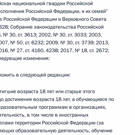
йсках национальной гвардии Российской
исполнения Российской Федерации, и их семей"
в Российской Федерации и Верховного Совета
 328; Собрание законодательства Российской
 № 30, ст. 3613; 2002, № 30, ст. 3033; 2003,
 г. № 267-ФЗ
007, № 50, ст. 6232; 2009, № 30, ст. 3739; 2013,
льного закона «О благотворительной деятельности
016, № 27, ст. 4160, 4238; 2017, № 18, ст. 2672;
 следующие изменения:
изложить в следующей редакции:
 г. № 251-ФЗ
остигшие возраста 18 лет или старше этого
до достижения возраста 18 лет, а обучающиеся по
с Российской Федерации и статьи 31 и 151 Уголовно-
бразовательным программам в организациях,
дерации
ельность, в том числе в иностранных
елами территории Российской Федерации (за
яющих образовательную деятельность, обучение