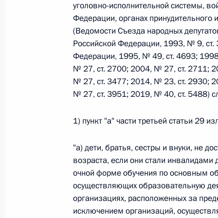
уголовно-исполнительной системы, во
26 июля 2026 года
Федерации, органах принудительного 
(Ведомости Съезда народных депутато
Российской Федерации, 1993, № 9, ст.
Федерации, 1995, № 49, ст. 4693; 1998,
Федеральный закон от 26.07.2026
№ 27, ст. 2700; 2004, № 27, ст. 2711; 2
О внесении изменения в статью 2 Федера
№ 27, ст. 3477; 2014, № 23, ст. 2930; 2
и добровольчестве (волонтерстве)»
№ 27, ст. 3951; 2019, № 40, ст. 5488)
26 июля 2026 года
1) пункт "а" части третьей статьи 29 
Федеральный закон от 26.07.2026
"а) дети, братья, сестры и внуки, не д
возраста, если они стали инвалидами 
О внесении изменений в Уголовный кодек
очной форме обучения по основным о
процессуального кодекса Российской Фе
осуществляющих образовательную деят
26 июля 2026 года
организациях, расположенных за пред
исключением организаций, осуществл