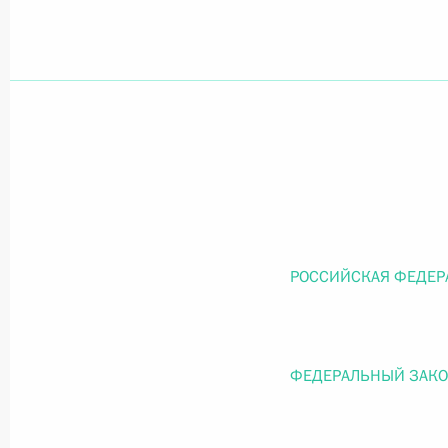
Официальный портал правовой информации
prav
26 июля 2026 года
Федеральный закон от 26.07.2026
О внесении изменений в статью 11 Федера
РОССИЙСКАЯ ФЕДЕР
Федерального закона «Об образовании в
26 июля 2026 года
ФЕДЕРАЛЬНЫЙ ЗАК
Федеральный закон от 26.07.2026