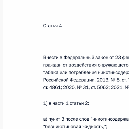
Федеральный закон от 26.07.2026
О внесении изменений в статью 13–2 Фед
Статья 4
и признании утратившим силу пункта 1 ча
изменений в Федеральный закон „Об акта
26 июля 2026 года
Внести в Федеральный закон от 23 фе
граждан от воздействия окружающего 
Федеральный закон от 26.07.2026
табака или потребления никотинсодер
О внесении изменения в статью 10 Федер
Российской Федерации, 2013, № 8, ст. 7
ст. 4861; 2020, № 31, ст. 5062; 2021, 
26 июля 2026 года
1) в части 1 статьи 2:
Федеральный закон от 26.07.2026
а) пункт 3 после слов "никотинсодерж
О ратификации Соглашения между Правит
"безникотиновая жидкость,";