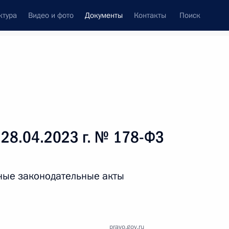
ктура
Видео и фото
Документы
Контакты
Поиск
 документов
Справка
Конституция России
 28.04.2023 г. № 178-ФЗ
ные законодательные акты
дата принятия
pravo.gov.ru