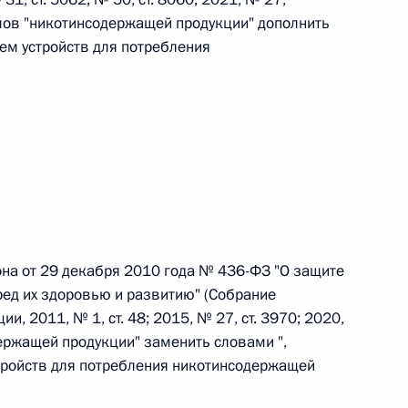
 слов "никотинсодержащей продукции" дополнить
ием устройств для потребления
 г. № 267-ФЗ
льного закона «О благотворительной деятельности
она от 29 декабря 2010 года № 436-ФЗ "О защите
 г. № 251-ФЗ
ед их здоровью и развитию" (Собрание
с Российской Федерации и статьи 31 и 151 Уголовно-
, 2011, № 1, ст. 48; 2015, № 27, ст. 3970; 2020,
дерации
держащей продукции" заменить словами ",
тройств для потребления никотинсодержащей