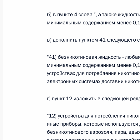
Министров Киргизской Республики о прав
по вопросам внутренних дел и миграции 
б) в пункте 4 слова ", а также жидкос
26 июля 2026 года
минимальным содержанием менее 0,1 
в) дополнить пунктом 41 следующего 
Федеральный закон от 26.07.2026
"41) безникотиновая жидкость - любая
О внесении изменений в Кодекс внутренн
минимальным содержанием менее 0,1 
Федерального закона «Об обеспечении ед
устройствах для потребления никотинс
26 июля 2026 года
электронных системах доставки никоти
г) пункт 12 изложить в следующей ред
Федеральный закон от 26.07.2026
О внесении изменений в Кодекс Российс
"12) устройства для потребления ник
иные приборы, которые используются 
26 июля 2026 года
безникотинового аэрозоля, пара, вды