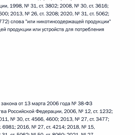
, 1998, № 31, ст. 3802; 2008, № 30, ст. 3616;
600; 2013, № 26, ст. 3208; 2020, № 31, ст. 5062;
 г. № 242-ФЗ
 8772) слова "или никотинсодержащей продукции"
ей продукции или устройств для потребления
части первой и статью 227–1 части второй Налогового
 г. № 246-ФЗ
 Российской Федерации
о закона от 13 марта 2006 года № 38-ФЗ
ва Российской Федерации, 2006, № 12, ст. 1232;
011, № 30, ст. 4566, 4600; 2013, № 27, ст. 3477;
 г. № 268-ФЗ
т. 6981; 2016, № 27, ст. 4214; 2018, № 15,
кон «О пробации в Российской Федерации»
 31, ст. 5062; № 50, ст. 8060; 2021, № 27,