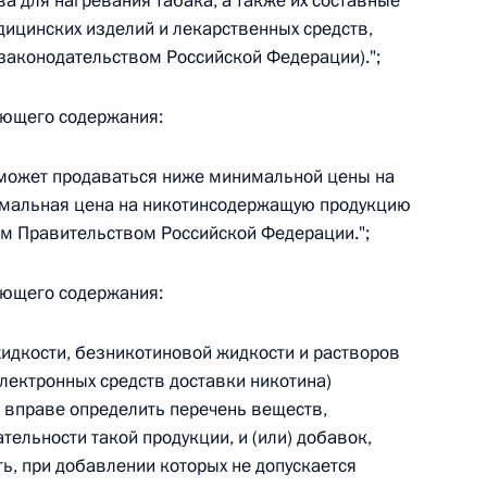
ва для нагревания табака, а также их составные
дицинских изделий и лекарственных средств,
 г. № 266-ФЗ
 законодательством Российской Федерации).";
 Российской Федерации «О защите прав потребителей»
дующего содержания:
 может продаваться ниже минимальной цены на
мальная цена на никотинсодержащую продукцию
 г. № 247-ФЗ
ом Правительством Российской Федерации.";
екса Российской Федерации об административных
дующего содержания:
идкости, безникотиновой жидкости и растворов
электронных средств доставки никотина)
 вправе определить перечень веществ,
 г. № 245-ФЗ
ельности такой продукции, и (или) добавок,
ельством Российской Федерации и Правительством
, при добавлении которых не допускается
сфере деятельности с драгоценными металлами,