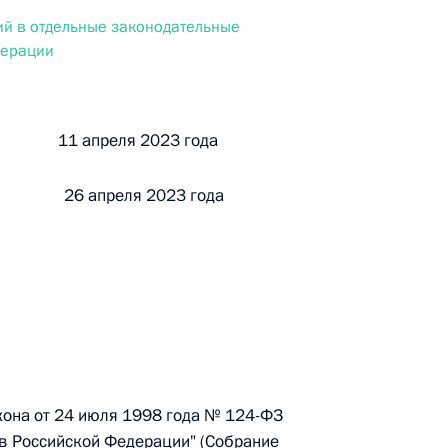
ального закона «О персональных данных» и отдельные
й в отдельные законодательные
ации
дерации
й 11 апреля 2023 года
 г. № 256-ФЗ
кон «О присяжных заседателях федеральных судов общей
 26 апреля 2023 года
 г. № 263-ФЗ
ального закона «О государственной регистрации
акона от 24 июля 1998 года № 124-ФЗ
 в Российской Федерации" (Собрание