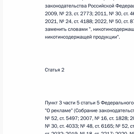
законодательства Российской Федерации
2009, № 23, ст. 2773; 2011, № 30, ст. 4
Федеральный закон от 26.07.2026
2021, № 24, ст. 4188; 2022, № 50, ст.
заменить словами ", никотинсодержащ
О внесении изменений в статьи 85 и 102 
никотинсодержащей продукции".
кодекса Российской Федерации
26 июля 2026 года
Статья 2
Федеральный закон от 26.07.2026
О внесении изменений в Трудовой кодекс
26 июля 2026 года
Пункт 3 части 5 статьи 5 Федеральног
"О рекламе" (Собрание законодательст
№ 52, ст. 5497; 2007, № 16, ст. 1828; 2
Федеральный закон от 26.07.2026
№ 30, ст. 4033; № 48, ст. 6165; № 52, с
О внесении изменений в Федеральный за
ст. 2032; 2019, № 18, ст. 2217; 2020, №