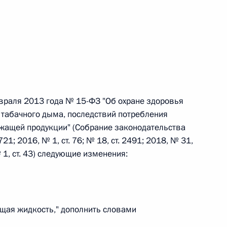
 г. № 264-ФЗ
ерального закона «Об актах гражданского состояния»
сти 13 статьи 3 Федерального закона «О внесении
х гражданского состояния“
враля 2013 года № 15-ФЗ "Об охране здоровья
табачного дыма, последствий потребления
 г. № 270-ФЗ
жащей продукции" (Собрание законодательства
ального закона «Об автономных учреждениях»
21; 2016, № 1, ст. 76; № 18, ст. 2491; 2018, № 31,
№ 1, ст. 43) следующие изменения:
 г. № 244-ФЗ
ащая жидкость," дополнить словами
ельством Российской Федерации и Кабинетом