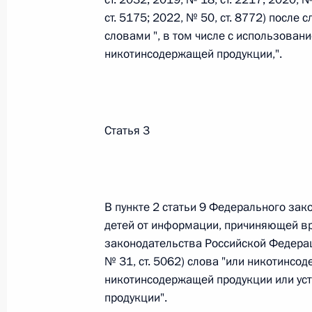
ст. 5175; 2022, № 50, ст. 8772) после
26 июля 2026 года
словами ", в том числе с использован
никотинсодержащей продукции,".
Федеральный закон от 26.07.2026
О внесении изменения в статью 2 Федера
и добровольчестве (волонтерстве)»
Статья 3
26 июля 2026 года
В пункте 2 статьи 9 Федерального зак
Федеральный закон от 26.07.2026
детей от информации, причиняющей вр
О внесении изменений в Уголовный кодек
законодательства Российской Федерации
процессуального кодекса Российской Фе
№ 31, ст. 5062) слова "или никотинсо
26 июля 2026 года
никотинсодержащей продукции или ус
продукции".