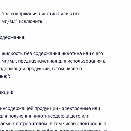
овом статусе представительств компетентных органов
в Российской Федерации и Киргизской Республике
ть без содержания никотина или с его
мг/мл" исключить;
содержания:
 г. № 252-ФЗ
 жидкость без содержания никотина или с его
его водного транспорта Российской Федерации и статью 1
мг/мл, предназначенная для использования в
инства измерений»
одержащей продукции, в том числе в
на;";
акции:
 г. № 250-ФЗ
кой Федерации об административных правонарушениях
отинсодержащей продукции - электронные или
для получения никотинсодержащего или
хаемых потребителем, в том числе электронные