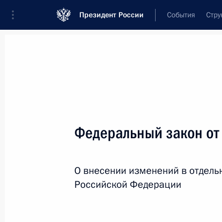
Президент России
События
Стру
Новости
Поручения Президента
Банк
Название документа или его номер
Федеральный закон от
Текст в документе
О внесении изменений в отдель
Вид документа
Российской Федерации
Все
Дата вступления в силу...
или 