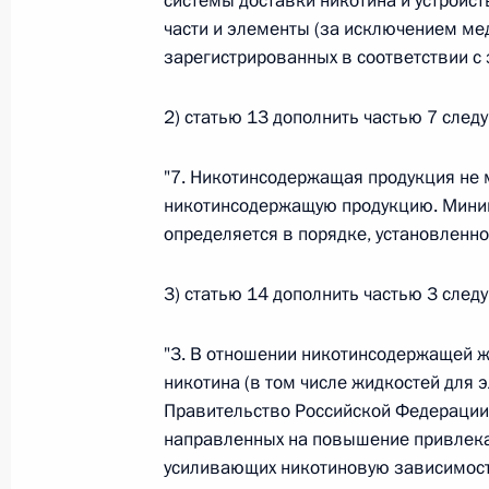
системы доставки никотина и устройст
части и элементы (за исключением ме
Федеральный закон от 26.07.2026
зарегистрированных в соответствии с
О внесении изменения в статью 6 Закона
2) статью 13 дополнить частью 7 сле
26 июля 2026 года
"7. Никотинсодержащая продукция не
никотинсодержащую продукцию. Мини
Федеральный закон от 26.07.2026
определяется в порядке, установленн
О внесении изменений в статью 9.21 Код
правонарушениях
3) статью 14 дополнить частью 3 сле
26 июля 2026 года
"3. В отношении никотинсодержащей ж
никотина (в том числе жидкостей для 
Правительство Российской Федерации
Федеральный закон от 26.07.2026
направленных на повышение привлекат
О ратификации Соглашения между Правит
усиливающих никотиновую зависимость
Республики Беларусь о сотрудничестве в 