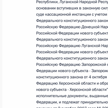
Республики, Луганской Народной Респу
26 июля 2026 года
основании вступивших в законную сил
суде кассационной инстанции с учетом
Федерального конституционного закон
Российскую Федерацию Донецкой Наро
Федеральный закон от 26.07.2026
Российской Федерации нового субъект
О внесении изменения в статью 2 Федера
Федерального конституционного закон
и добровольчестве (волонтерстве)»
Российскую Федерацию Луганской Нар
26 июля 2026 года
Российской Федерации нового субъекта
Федерального конституционного закон
Российскую Федерацию Запорожской о
Федерации нового субъекта - Запорож
Федеральный закон от 26.07.2026
конституционного закона от 4 октября
О внесении изменений в Уголовный кодек
Федерацию Херсонской области и обр
процессуального кодекса Российской Фе
нового субъекта - Херсонской области"
26 июля 2026 года
исполнительные документы, выданные
Федерации, и подлежат принудительн