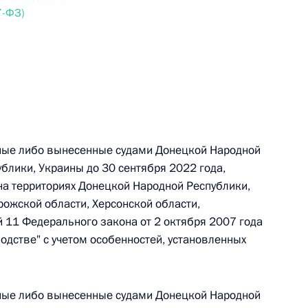
7-ФЗ)
 г. № 242-ФЗ
части первой и статью 227–1 части второй Налогового
ные либо вынесенные судами Донецкой Народной
блики, Украины до 30 сентября 2022 года,
 г. № 246-ФЗ
на территориях Донецкой Народной Республики,
 Российской Федерации
рожской области, Херсонской области,
й 11 Федерального закона от 2 октября 2007 года
дстве" с учетом особенностей, установленных
 г. № 268-ФЗ
ные либо вынесенные судами Донецкой Народной
кон «О пробации в Российской Федерации»