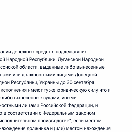
овом статусе представительств компетентных органов
в Российской Федерации и Киргизской Республике
 г. № 252-ФЗ
кании денежных средств, подлежавших
его водного транспорта Российской Федерации и статью 1
ой Народной Республики, Луганской Народной
инства измерений»
рсонской области, выданные либо вынесенные
анами или должностными лицами Донецкой
дной Республики, Украины до 30 сентября
 исполнения имеют ту же юридическую силу, что и
 г. № 250-ФЗ
 либо вынесенные судами, иными
ностными лицами Российской Федерации, и
кой Федерации об административных правонарушениях
ю в соответствии с Федеральным законом
 исполнительном производстве", если местом
нахождения должника и (или) местом нахождения