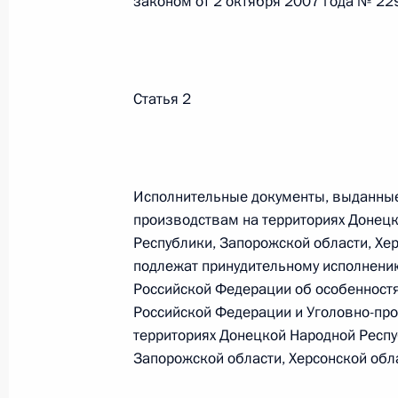
законом от 2 октября 2007 года № 22
Федеральный закон от 26.07.2026
О внесении изменений в статью 13–2 Фед
и признании утратившим силу пункта 1 ча
Статья 2
изменений в Федеральный закон „Об акта
26 июля 2026 года
Исполнительные документы, выданные
Федеральный закон от 26.07.2026
производствам на территориях Донецк
Республики, Запорожской области, Хер
О внесении изменения в статью 10 Федер
подлежат принудительному исполнению
26 июля 2026 года
Российской Федерации об особенност
Российской Федерации и Уголовно-про
территориях Донецкой Народной Респу
Федеральный закон от 26.07.2026
Запорожской области, Херсонской обл
О ратификации Соглашения между Правит