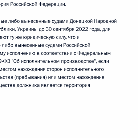
ория Российской Федерации.
 г. № 266-ФЗ
ные либо вынесенные судами Донецкой Народной
 Российской Федерации «О защите прав потребителей»
блики, Украины до 30 сентября 2022 года, для
ют ту же юридическую силу, что и
 либо вынесенные судами Российской
ому исполнению в соответствии с Федеральным
9-ФЗ "Об исполнительном производстве", если
 г. № 247-ФЗ
местом нахождения сторон исполнительного
екса Российской Федерации об административных
ьства (пребывания) или местом нахождения
щества должника является территория
 г. № 245-ФЗ
ельством Российской Федерации и Правительством
сфере деятельности с драгоценными металлами,