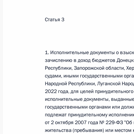
Министров Киргизской Республики о прав
по вопросам внутренних дел и миграции 
26 июля 2026 года
Статья 3
Федеральный закон от 26.07.2026
1. Исполнительные документы о взыс
О внесении изменений в Кодекс внутренн
зачислению в доход бюджетов Донецк
Федерального закона «Об обеспечении ед
Республики, Запорожской области, Хе
26 июля 2026 года
судами, иными государственными орг
Народной Республики, Луганской Наро
2022 года, для целей принудительного
Федеральный закон от 26.07.2026
исполнительные документы, выданные
государственными органами или долж
О внесении изменений в Кодекс Российс
подлежат принудительному исполнени
26 июля 2026 года
от 2 октября 2007 года № 229-ФЗ "Об
жительства (пребывания) или местом 