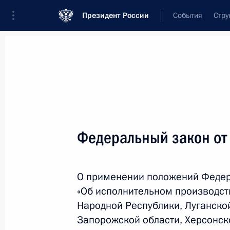
Президент России
События
Стру
Новости
Поручения Президента
Банк
Название документа или его номер
Федеральный закон от
Текст в документе
О применении положений Федер
Вид документа
«Об исполнительном производст
Все
Народной Республики, Луганско
Запорожской области, Херсонск
Дата вступления в силу...
или 