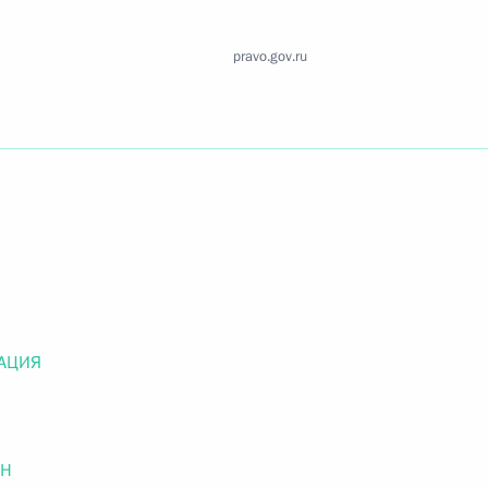
Найти документ
pravo.gov.ru
o.gov.ru
 г. № 259-ФЗ
льного закона «О статусе военнослужащих» и статью 86
 Российской Федерации»
АЦИЯ
 г. № 265-ФЗ
ОН