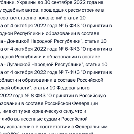
блики, Украины до 30 сентября 2022 года на
у судебных актов, прошедших рассмотрение в
 соответственно положений статьи 10
а от 4 октября 2022 года № 5-ФКЗ "О принятии в
дной Республики и образовании в составе
 г. № 267-ФЗ
а - Донецкой Народной Республики", статьи 10
льного закона «О благотворительной деятельности
а от 4 октября 2022 года № 6-ФКЗ "О принятии в
одной Республики и образовании в составе
 - Луганской Народной Республики", статьи 10
а от 4 октября 2022 года № 7-ФКЗ "О принятии в
бласти и образовании в составе Российской
ской области", статьи 10 Федерального
 г. № 251-ФЗ
 2022 года № 8-ФКЗ "О принятии в Российскую
с Российской Федерации и статьи 31 и 151 Уголовно-
азовании в составе Российской Федерации
дерации
, имеют ту же юридическую силу, что и
 либо вынесенные судами Российской
ому исполнению в соответствии с Федеральным