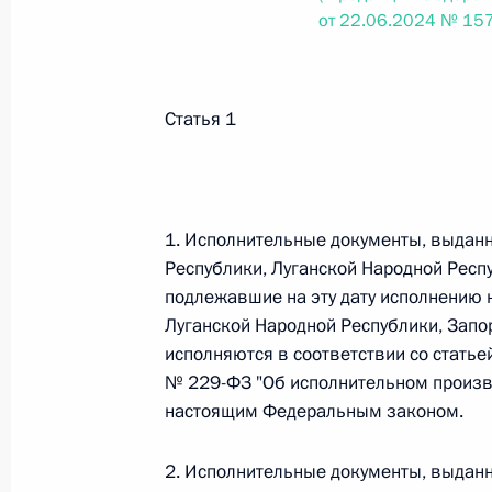
от 22.06.2024 № 15
Федеральный закон от 26.07.2026
О внесении изменений в статьи 85 и 102 
Статья 1
кодекса Российской Федерации
26 июля 2026 года
1. Исполнительные документы, выдан
Республики, Луганской Народной Респу
Федеральный закон от 26.07.2026
подлежавшие на эту дату исполнению 
О внесении изменений в Трудовой кодекс
Луганской Народной Республики, Запо
26 июля 2026 года
исполняются в соответствии со статье
№ 229-ФЗ "Об исполнительном произво
настоящим Федеральным законом.
Федеральный закон от 26.07.2026
2. Исполнительные документы, выдан
О внесении изменений в Федеральный за