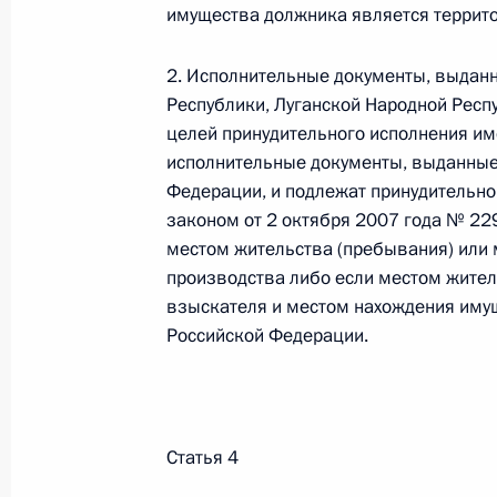
имущества должника является террит
Федеральный закон от 26.07.2026
2. Исполнительные документы, выдан
О внесении изменения в статью 6 Закона
Республики, Луганской Народной Респу
26 июля 2026 года
целей принудительного исполнения име
исполнительные документы, выданные
Федерации, и подлежат принудительн
законом от 2 октября 2007 года № 22
Федеральный закон от 26.07.2026
местом жительства (пребывания) или 
О внесении изменений в статью 9.21 Код
производства либо если местом жител
правонарушениях
взыскателя и местом нахождения иму
26 июля 2026 года
Российской Федерации.
Федеральный закон от 26.07.2026
Статья 4
О ратификации Соглашения между Правит
Республики Беларусь о сотрудничестве в 