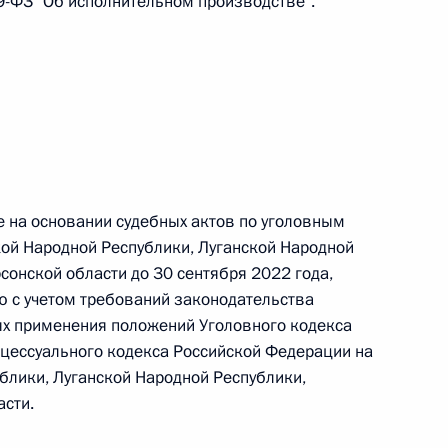
9-ФЗ "Об исполнительном производстве".
 г. № 264-ФЗ
ерального закона «Об актах гражданского состояния»
сти 13 статьи 3 Федерального закона «О внесении
х гражданского состояния“
 на основании судебных актов по уголовным
 г. № 270-ФЗ
ой Народной Республики, Луганской Народной
сонской области до 30 сентября 2022 года,
ального закона «Об автономных учреждениях»
 с учетом требований законодательства
ях применения положений Уголовного кодекса
цессуального кодекса Российской Федерации на
блики, Луганской Народной Республики,
 г. № 244-ФЗ
асти.
ельством Российской Федерации и Кабинетом