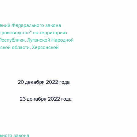
ального закона «О персональных данных» и отдельные
ации
ений Федерального закона
производстве" на территориях
еспублики, Луганской Народной
 г. № 256-ФЗ
ской области, Херсонской
кон «О присяжных заседателях федеральных судов общей
й 20 декабря 2022 года
 23 декабря 2022 года
 г. № 263-ФЗ
ального закона «О государственной регистрации
ьного закона