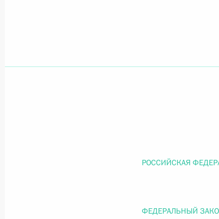
Официальный портал правовой информации
prav
26 июля 2026 года
Федеральный закон от 26.07.2026
О внесении изменений в статью 11 Федера
Федерального закона «Об образовании в
26 июля 2026 года
РОССИЙСКАЯ ФЕДЕР
Федеральный закон от 26.07.2026
ФЕДЕРАЛЬНЫЙ ЗАК