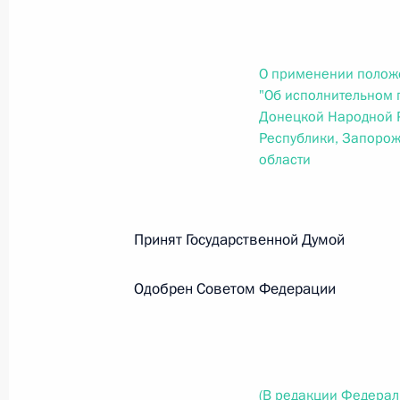
О внесении изменений в статью 12 Федер
законодательные акты Российской Федер
26 июля 2026 года
О применении полож
"Об исполнительном 
Донецкой Народной Р
Федеральный закон от 26.07.2026
Республики, Запорож
области
О внесении изменений в Федеральный за
юрисдикции в Российской Федерации»
26 июля 2026 года
Принят Государственной Думо
Одобрен Советом Федерации
Федеральный закон от 26.07.2026
О внесении изменений в статью 12 Федер
недвижимости»
26 июля 2026 года
(В редакции Федерал