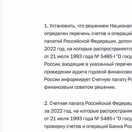
Федеральный закон от 26.07.2026
О внесении изменения в статью 6 Закона
1. Установить, что решением Национа
определен перечень счетов и операци
26 июля 2026 года
палатой Российской Федерации, допол
2022 год, на которые распространяет
от 21 июля 1993 года № 5485-I "О гос
Федеральный закон от 26.07.2026
России, входящие в указанный перечен
проведении аудита годовой финансовой
О внесении изменений в статью 9.21 Код
правонарушениях
России информирует Счетную палату 
финансовым советом решении.
26 июля 2026 года
2. Счетная палата Российской Федерац
за 2022 год, на которые распростран
Федеральный закон от 26.07.2026
от 21 июля 1993 года № 5485-I "О гос
О ратификации Соглашения между Правит
проверку счетов и операций Банка Ро
Республики Беларусь о сотрудничестве в 