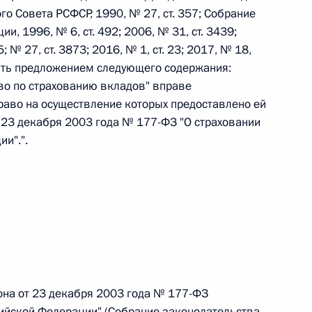
о Совета РСФСР, 1990, № 27, ст. 357; Собрание
, 1996, № 6, ст. 492; 2006, № 31, ст. 3439;
 г. № 242-ФЗ
5; № 27, ст. 3873; 2016, № 1, ст. 23; 2017, № 18,
лнить предложением следующего содержания:
части первой и статью 227–1 части второй Налогового
тво по страхованию вкладов" вправе
раво на осуществление которых предоставлено ей
 23 декабря 2003 года № 177-ФЗ "О страховании
и".".
 г. № 246-ФЗ
 Российской Федерации
 г. № 268-ФЗ
она от 23 декабря 2003 года № 177-ФЗ
кон «О пробации в Российской Федерации»
сийской Федерации" (Собрание законодательства