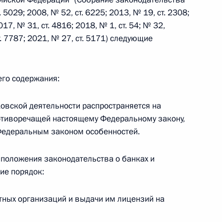
5029; 2008, № 52, ст. 6225; 2013, № 19, ст. 2308;
017, № 31, ст. 4816; 2018, № 1, ст. 54; № 32,
ст. 7787; 2021, № 27, ст. 5171) следующие
 г. № 267-ФЗ
его содержания:
льного закона «О благотворительной деятельности
ковской деятельности распространяется на
противоречащей настоящему Федеральному закону,
 Федеральным законом особенностей.
 г. № 251-ФЗ
 положения законодательства о банках и
с Российской Федерации и статьи 31 и 151 Уголовно-
ие порядок:
дерации
итных организаций и выдачи им лицензий на