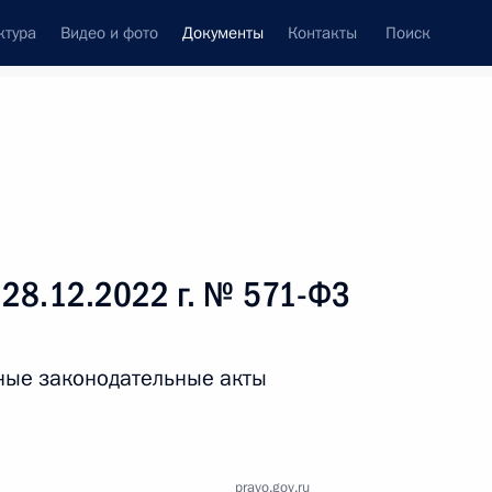
ктура
Видео и фото
Документы
Контакты
Поиск
 документов
Справка
Конституция России
 28.12.2022 г. № 571-ФЗ
ные законодательные акты
дата принятия
pravo.gov.ru