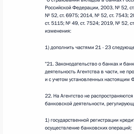
Российской Федерации, 2003, № 52, ст. 
26 июля 2026 года
№ 52, ст. 6975; 2014, № 52, ст. 7543; 2
ст. 5115; № 49, ст. 7524; 2019, № 52, 
изменения:
Федеральный закон от 26.07.2026
1) дополнить частями 21 - 23 следующ
О внесении изменения в статью 2 Федера
и добровольчестве (волонтерстве)»
"21. Законодательство о банках и бан
26 июля 2026 года
деятельность Агентства в части, не 
и с учетом установленных настоящим
Федеральный закон от 26.07.2026
22. На Агентство не распространяются
О внесении изменений в Уголовный кодек
банковской деятельности, регулирующ
процессуального кодекса Российской Фе
26 июля 2026 года
1) государственной регистрации кред
осуществление банковских операций;