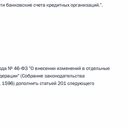
овом статусе представительств компетентных органов
сти банковские счета кредитных организаций.".
в Российской Федерации и Киргизской Республике
 г. № 252-ФЗ
его водного транспорта Российской Федерации и статью 1
инства измерений»
ода № 46-ФЗ "О внесении изменений в отдельные
дерации" (Собрание законодательства
. 1596) дополнить статьей 201 следующего
 г. № 250-ФЗ
кой Федерации об административных правонарушениях