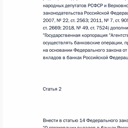
народных депутатов РСФСР и Верховног
законодательства Российской Федерации
Федеральный закон от 26.07.2026
2007, № 22, ст. 2563; 2011, № 7, ст. 90
ст. 2669; 2018, № 49, ст. 7524) допо
О внесении изменений в статьи 85 и 102 
"Государственная корпорация "Агентс
кодекса Российской Федерации
осуществлять банковские операции, п
26 июля 2026 года
на основании Федерального закона от
вкладов в банках Российской Федераци
Федеральный закон от 26.07.2026
О внесении изменений в Трудовой кодекс
Статья 2
26 июля 2026 года
Федеральный закон от 26.07.2026
Внести в статью 14 Федерального зак
О внесении изменений в Федеральный за
"О страховании вкладов в банках Рос