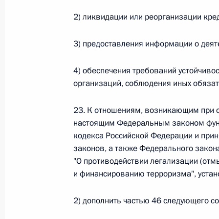
2) ликвидации или реорганизации кре
Федеральный закон от 26.07.2026
О внесении изменений в статью 13–2 Фед
3) предоставления информации о деят
и признании утратившим силу пункта 1 ча
изменений в Федеральный закон „Об акта
4) обеспечения требований устойчиво
26 июля 2026 года
организаций, соблюдения иных обязат
23. К отношениям, возникающим при 
Федеральный закон от 26.07.2026
настоящим Федеральным законом фун
О внесении изменения в статью 10 Федер
кодекса Российской Федерации и прин
законов, а также Федерального закон
26 июля 2026 года
"О противодействии легализации (отм
и финансированию терроризма", устан
Федеральный закон от 26.07.2026
2) дополнить частью 46 следующего с
О ратификации Соглашения между Правит