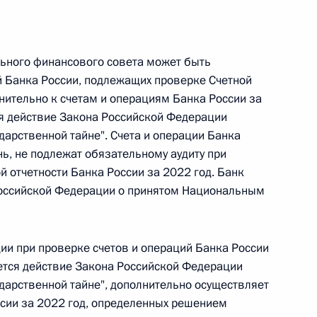
 г. № 266-ФЗ
 Российской Федерации «О защите прав потребителей»
льного финансового совета может быть
й Банка России, подлежащих проверке Счетной
нительно к счетам и операциям Банка России за
ся действие Закона Российской Федерации
ударственной тайне". Счета и операции Банка
 г. № 247-ФЗ
ь, не подлежат обязательному аудиту при
 отчетности Банка России за 2022 год. Банк
екса Российской Федерации об административных
Российской Федерации о принятом Национальным
ии при проверке счетов и операций Банка России
яется действие Закона Российской Федерации
 г. № 245-ФЗ
ударственной тайне", дополнительно осуществляет
ельством Российской Федерации и Правительством
ссии за 2022 год, определенных решением
сфере деятельности с драгоценными металлами,