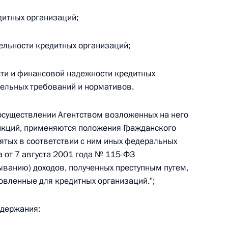
дитных организаций;
 г. № 264-ФЗ
ерального закона «Об актах гражданского состояния»
ельности кредитных организаций;
сти 13 статьи 3 Федерального закона «О внесении
х гражданского состояния“
сти и финансовой надежности кредитных
ельных требований и нормативов.
осуществлении Агентством возложенных на него
 г. № 270-ФЗ
кций, применяются положения Гражданского
ального закона «Об автономных учреждениях»
ятых в соответствии с ним иных федеральных
а от 7 августа 2001 года № 115-ФЗ
ыванию) доходов, полученных преступным путем,
овленные для кредитных организаций.";
 г. № 244-ФЗ
одержания:
ельством Российской Федерации и Кабинетом