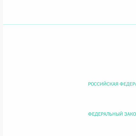
Официальный портал правовой информации
prav
26 июля 2026 года
Федеральный закон от 26.07.2026
О внесении изменений в статью 11 Федера
РОССИЙСКАЯ ФЕДЕР
Федерального закона «Об образовании в
26 июля 2026 года
ФЕДЕРАЛЬНЫЙ ЗАК
Федеральный закон от 26.07.2026