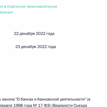
ального закона «О персональных данных» и отдельные
й в отдельные законодательные
ации
дерации
й 22 декабря 2022 года
 г. № 256-ФЗ
кон «О присяжных заседателях федеральных судов общей
 23 декабря 2022 года
 г. № 263-ФЗ
ального закона «О государственной регистрации
 закона "О банках и банковской деятельности" (в
евраля 1996 года № 17-ФЗ) (Ведомости Съезда