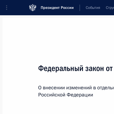
Президент России
События
Стру
Новости
Поручения Президента
Банк
Название документа или его номер
Федеральный закон от
Текст в документе
О внесении изменений в отдель
Вид документа
Российской Федерации
Все
Дата вступления в силу...
или 