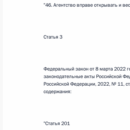
Министров Киргизской Республики о прав
"46. Агентство вправе открывать и ве
по вопросам внутренних дел и миграции 
26 июля 2026 года
Статья 3
Федеральный закон от 26.07.2026
О внесении изменений в Кодекс внутренн
Федерального закона «Об обеспечении ед
Федеральный закон от 8 марта 2022 г
26 июля 2026 года
законодательные акты Российской Фе
Российской Федерации, 2022, № 11, ст
содержания:
Федеральный закон от 26.07.2026
О внесении изменений в Кодекс Российс
26 июля 2026 года
"Статья 201