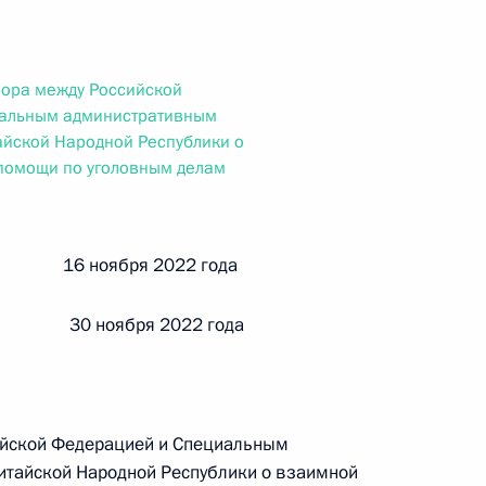
ального закона «О персональных данных» и отдельные
ации
вора между Российской
альным административным
айской Народной Республики о
 г. № 256-ФЗ
помощи по уголовным делам
кон «О присяжных заседателях федеральных судов общей
й 16 ноября 2022 года
 30 ноября 2022 года
 г. № 263-ФЗ
ального закона «О государственной регистрации
ийской Федерацией и Специальным
итайской Народной Республики о взаимной