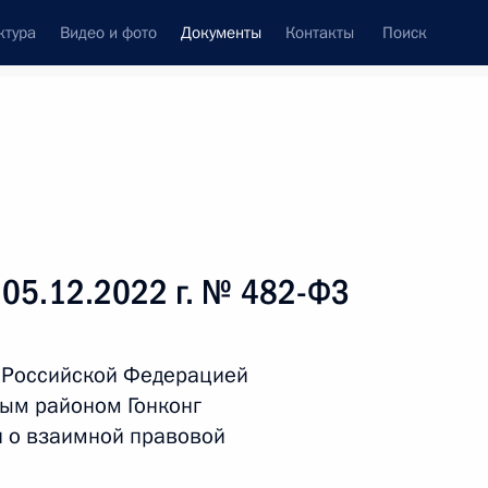
ктура
Видео и фото
Документы
Контакты
Поиск
 документов
Справка
Конституция России
 05.12.2022 г. № 482-ФЗ
 Российской Федерацией
ым районом Гонконг
и о взаимной правовой
дата принятия