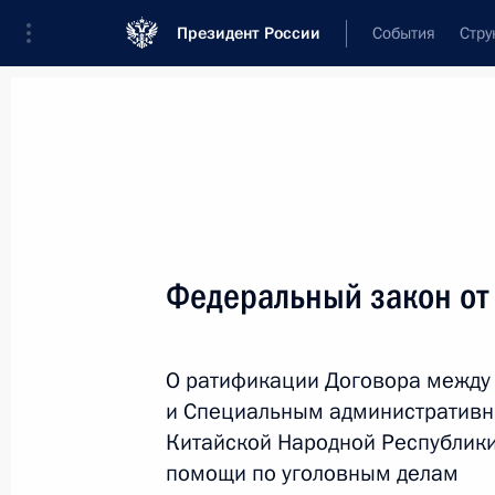
Президент России
События
Стру
Новости
Поручения Президента
Банк
Название документа или его номер
Федеральный закон от
Текст в документе
О ратификации Договора между
Вид документа
и Специальным административн
Все
Китайской Народной Республик
помощи по уголовным делам
Дата вступления в силу...
или 