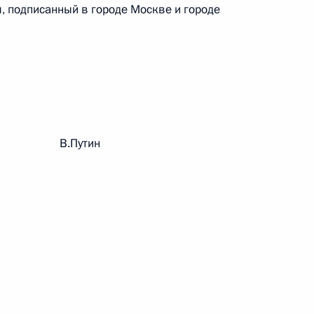
 подписанный в городе Москве и городе
 г. № 242-ФЗ
части первой и статью 227–1 части второй Налогового
рации В.Путин
 г. № 246-ФЗ
 Российской Федерации
 г. № 268-ФЗ
кон «О пробации в Российской Федерации»