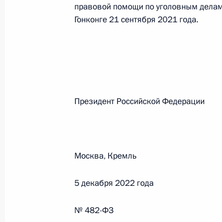
правовой помощи по уголовным делам,
Гонконге 21 сентября 2021 года.
Федеральный закон от 26.07.2026
О внесении изменений в статьи 85 и 102 
кодекса Российской Федерации
26 июля 2026 года
Президент Российской Феде
Федеральный закон от 26.07.2026
О внесении изменений в Трудовой кодекс
Москва, Кремль
26 июля 2026 года
5 декабря 2022 года
Федеральный закон от 26.07.2026
№ 482-ФЗ
О внесении изменений в Федеральный за