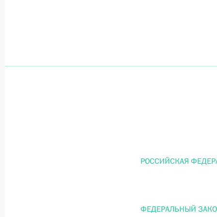
Официальный портал правовой информации
prav
26 июля 2026 года
Федеральный закон от 26.07.2026
О внесении изменений в статью 11 Федера
Федерального закона «Об образовании в
26 июля 2026 года
РОССИЙСКАЯ ФЕДЕР
Федеральный закон от 26.07.2026
ФЕДЕРАЛЬНЫЙ ЗАК