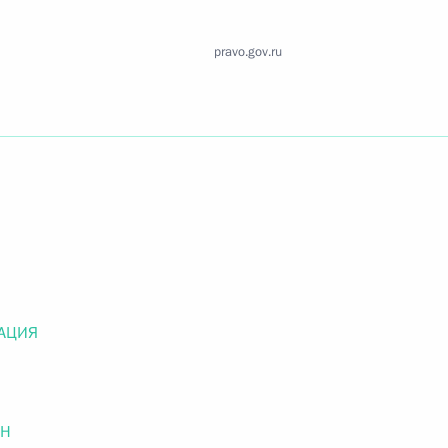
Найти документ
pravo.gov.ru
o.gov.ru
 г. № 259-ФЗ
льного закона «О статусе военнослужащих» и статью 86
 Российской Федерации»
АЦИЯ
 г. № 265-ФЗ
ОН