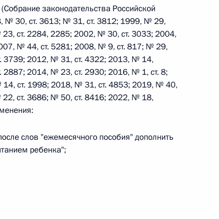
 (Собрание законодательства Российской
 № 30, ст. 3613; № 31, ст. 3812; 1999, № 29,
 г. № 242-ФЗ
 23, ст. 2284, 2285; 2002, № 30, ст. 3033; 2004,
007, № 44, ст. 5281; 2008, № 9, ст. 817; № 29,
части первой и статью 227–1 части второй Налогового
т. 3739; 2012, № 31, ст. 4322; 2013, № 14,
. 2887; 2014, № 23, ст. 2930; 2016, № 1, ст. 8;
 14, ст. 1998; 2018, № 31, ст. 4853; 2019, № 40,
 22, ст. 3686; № 50, ст. 8416; 2022, № 18,
зменения:
 г. № 246-ФЗ
1 после слов "ежемесячного пособия" дополнить
 Российской Федерации
итанием ребенка";
 г. № 268-ФЗ
кон «О пробации в Российской Федерации»