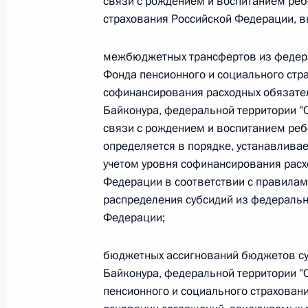
связи с рождением и воспитанием реб
страхования Российской Федерации, в
Федеральный закон от 26.07.2026
межбюджетных трансфертов из федер
О внесении изменения в статью 6 Закона
Фонда пенсионного и социального стр
26 июля 2026 года
софинансирования расходных обязател
Байконура, федеральной территории "
связи с рождением и воспитанием ре
Федеральный закон от 26.07.2026
определяется в порядке, устанавлив
учетом уровня софинансирования расх
О внесении изменений в статью 9.21 Код
правонарушениях
Федерации в соответствии с правила
распределения субсидий из федераль
26 июля 2026 года
Федерации;
бюджетных ассигнований бюджетов су
Федеральный закон от 26.07.2026
Байконура, федеральной территории "
пенсионного и социального страхован
О ратификации Соглашения между Правит
Республики Беларусь о сотрудничестве в 