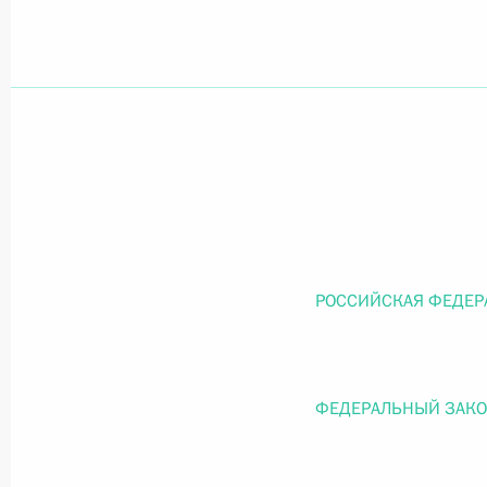
Официальный портал правовой информации
prav
26 июля 2026 года
Федеральный закон от 26.07.2026
О внесении изменений в статью 11 Федера
РОССИЙСКАЯ ФЕДЕР
Федерального закона «Об образовании в
26 июля 2026 года
ФЕДЕРАЛЬНЫЙ ЗАК
Федеральный закон от 26.07.2026