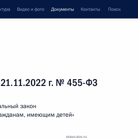
ктура
Видео и фото
Документы
Контакты
Поиск
 документов
Справка
Конституция России
 21.11.2022 г. № 455-ФЗ
альный закон
ражданам, имеющим детей»
дата принятия
pravo.gov.ru