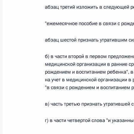
абзац третий изложить в следующей р
26 июля 2026 года
"ежемесячное пособие в связи с рожд
Федеральный закон от 26.07.2026
абзац шестой признать утратившим си
О внесении изменения в статью 2 Федера
и добровольчестве (волонтерстве)»
б) в части второй в первом предложен
26 июля 2026 года
медицинской организации в ранние ср
рождением и воспитанием ребенка", в
на учет в медицинской организации в
"в связи с рождением и воспитанием р
Федеральный закон от 26.07.2026
О внесении изменений в Уголовный кодек
в) часть третью признать утратившей с
процессуального кодекса Российской Фе
26 июля 2026 года
г) в части четвертой слова "и указанн