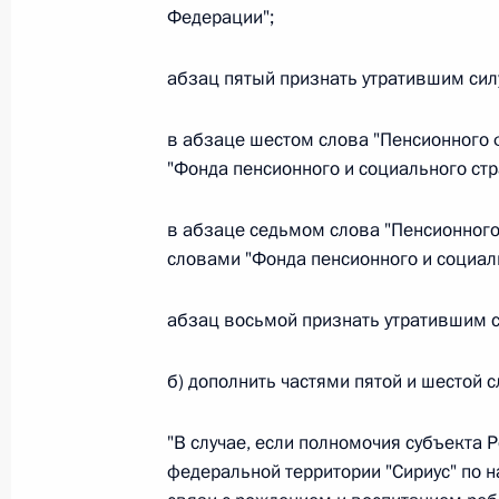
Министров Киргизской Республики о прав
Федерации";
по вопросам внутренних дел и миграции 
26 июля 2026 года
абзац пятый признать утратившим сил
в абзаце шестом слова "Пенсионного
Федеральный закон от 26.07.2026
"Фонда пенсионного и социального ст
О внесении изменений в Кодекс внутренн
в абзаце седьмом слова "Пенсионног
Федерального закона «Об обеспечении ед
словами "Фонда пенсионного и социал
26 июля 2026 года
абзац восьмой признать утратившим с
Федеральный закон от 26.07.2026
б) дополнить частями пятой и шестой 
О внесении изменений в Кодекс Российс
"В случае, если полномочия субъекта 
26 июля 2026 года
федеральной территории "Сириус" по 