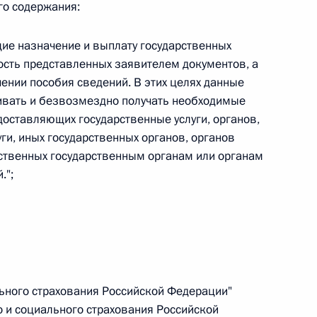
го содержания:
 г. № 264-ФЗ
ие назначение и выплату государственных
ерального закона «Об актах гражданского состояния»
ость представленных заявителем документов, а
сти 13 статьи 3 Федерального закона «О внесении
х гражданского состояния“
ении пособия сведений. В этих целях данные
ивать и безвозмездно получать необходимые
доставляющих государственные услуги, органов,
и, иных государственных органов, органов
ственных государственным органам или органам
 г. № 270-ФЗ
.";
ального закона «Об автономных учреждениях»
 г. № 244-ФЗ
ьного страхования Российской Федерации"
ельством Российской Федерации и Кабинетом
 и социального страхования Российской