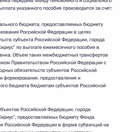
енка переданы Фонду пенсионного и социального
ыплата указанного пособия производится за счет:
 г. № 266-ФЗ
ального бюджета, предоставляемых бюджету
 Российской Федерации «О защите прав потребителей»
ахования Российской Федерации в целях
ьств субъекта Российской Федерации, города
Сириус" по выплате ежемесячного пособия в
бенка. Объем таких межбюджетных трансфертов
 г. № 247-ФЗ
аемом Правительством Российской Федерации с
одных обязательств субъектов Российской
екса Российской Федерации об административных
ми формирования, предоставления и
ного бюджета бюджетам субъектов Российской
бъектов Российской Федерации, города
 г. № 245-ФЗ
Сириус", предоставляемых бюджету Фонда
ия Российской Федерации в форме субвенций на
ельством Российской Федерации и Правительством
сфере деятельности с драгоценными металлами,