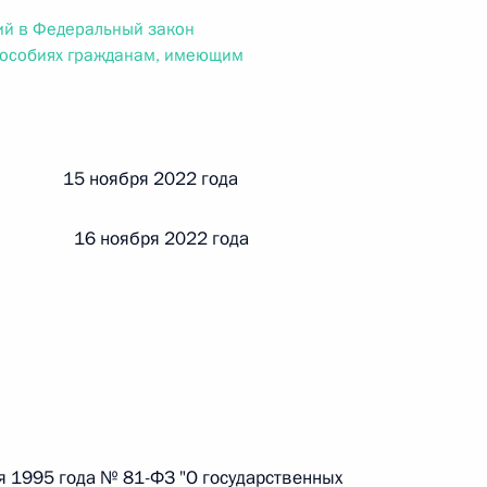
ального закона «О персональных данных» и отдельные
ий в Федеральный закон
ации
пособиях гражданам, имеющим
 г. № 256-ФЗ
й 15 ноября 2022 года
кон «О присяжных заседателях федеральных судов общей
 16 ноября 2022 года
 г. № 263-ФЗ
ального закона «О государственной регистрации
я 1995 года № 81-ФЗ "О государственных