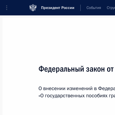
Президент России
События
Стру
Новости
Поручения Президента
Банк
Название документа или его номер
Федеральный закон от
Текст в документе
О внесении изменений в Федер
Вид документа
«О государственных пособиях г
Все
Дата вступления в силу...
или 