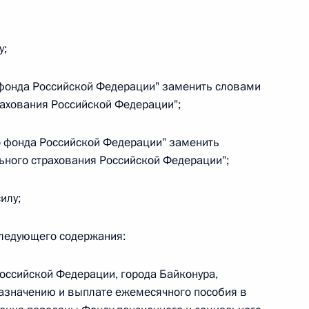
овом статусе представительств компетентных органов
в Российской Федерации и Киргизской Республике
у;
 фонда Российской Федерации" заменить словами
 г. № 252-ФЗ
рахования Российской Федерации";
его водного транспорта Российской Федерации и статью 1
о фонда Российской Федерации" заменить
инства измерений»
ьного страхования Российской Федерации";
илу;
 г. № 250-ФЗ
следующего содержания:
кой Федерации об административных правонарушениях
Российской Федерации, города Байконура,
назначению и выплате ежемесячного пособия в