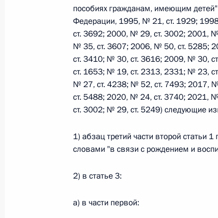
пособиях гражданам, имеющим детей"
Федерации, 1995, № 21, ст. 1929; 1998,
Федеральный закон от 26.07.2026
ст. 3692; 2000, № 29, ст. 3002; 2001, №
№ 35, ст. 3607; 2006, № 50, ст. 5285; 2
О внесении изменений в статьи 85 и 102 
ст. 3410; № 30, ст. 3616; 2009, № 30, с
кодекса Российской Федерации
ст. 1653; № 19, ст. 2313, 2331; № 23, ст
26 июля 2026 года
№ 27, ст. 4238; № 52, ст. 7493; 2017, №
ст. 5488; 2020, № 24, ст. 3740; 2021, №
ст. 3002; № 29, ст. 5249) следующие и
Федеральный закон от 26.07.2026
1) абзац третий части второй статьи 
О внесении изменений в Трудовой кодекс
словами "в связи с рождением и восп
26 июля 2026 года
2) в статье 3:
Федеральный закон от 26.07.2026
а) в части первой:
О внесении изменений в Федеральный за