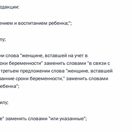
едакции:
ением и воспитанием ребенка;";
 г. № 267-ФЗ
лу;
льного закона «О благотворительной деятельности
ии слова "женщине, вставшей на учет в
оки беременности" заменить словами "в связи с
 третьем предложении слова "женщине, вставшей
 ранние сроки беременности," заменить словами
ебенка";
 г. № 251-ФЗ
с Российской Федерации и статьи 31 и 151 Уголовно-
илу;
дерации
ые" заменить словами "или указанные";