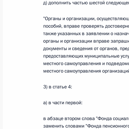
д) дополнить частью шестой следующе
Федеральный закон от 26.07.2026
"Органы и организации, осуществляющ
О внесении изменений в статью 13–2 Фед
пособий, вправе проверять достоверн
и признании утратившим силу пункта 1 ча
изменений в Федеральный закон „Об акта
также указанных в заявлении о назнач
органы и организации вправе запраш
26 июля 2026 года
документы и сведения от органов, пре
предоставляющих муниципальные услуг
местного самоуправления и подведом
Федеральный закон от 26.07.2026
местного самоуправления организаций
О внесении изменения в статью 10 Федер
3) в статье 4:
26 июля 2026 года
а) в части первой:
Федеральный закон от 26.07.2026
в абзаце втором слова "Фонда социал
О ратификации Соглашения между Правит
заменить словами "Фонда пенсионного