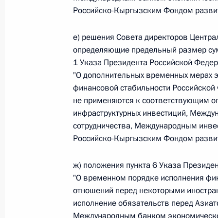
Российско-Кыргызским Фондом разви
Федеральный закон от 26.07.2026
О внесении изменений в статью 13–2 Фед
е) решения Совета директоров Центра
и признании утратившим силу пункта 1 ча
определяющие предельный размер сумм
изменений в Федеральный закон „Об акта
1 Указа Президента Российской Федер
26 июля 2026 года
"О дополнительных временных мерах 
финансовой стабильности Российской 
не применяются к соответствующим 
инфраструктурных инвестиций, Между
Федеральный закон от 26.07.2026
сотрудничества, Международным инве
О внесении изменения в статью 10 Федер
Российско-Кыргызским Фондом разви
26 июля 2026 года
ж) положения пункта 6 Указа Президен
"О временном порядке исполнения фи
отношений перед некоторыми иностра
Федеральный закон от 26.07.2026
исполнение обязательств перед Азиат
О ратификации Соглашения между Правит
Международным банком экономическо