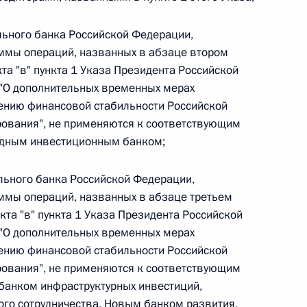
льного банка Российской Федерации,
мы операций, названных в абзаце втором
кта "в" пункта 1 Указа Президента Российской
 г. № 267-ФЗ
 "О дополнительных временных мерах
ению финансовой стабильности Российской
льного закона «О благотворительной деятельности
рования", не применяются к соответствующим
дным инвестиционным банком;
льного банка Российской Федерации,
мы операций, названных в абзаце третьем
 г. № 251-ФЗ
кта "в" пункта 1 Указа Президента Российской
 "О дополнительных временных мерах
с Российской Федерации и статьи 31 и 151 Уголовно-
дерации
ению финансовой стабильности Российской
рования", не применяются к соответствующим
анком инфраструктурных инвестиций,
о сотрудничества, Новым банком развития,