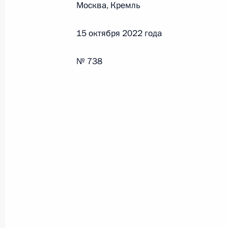
Москва, Кремль
Федеральный закон от 26.07.2026
15 октября 2022 года
О внесении изменения в статью 6 Закона
26 июля 2026 года
№ 738
Федеральный закон от 26.07.2026
О внесении изменений в статью 9.21 Код
правонарушениях
26 июля 2026 года
Федеральный закон от 26.07.2026
О ратификации Соглашения между Правит
Республики Беларусь о сотрудничестве в 