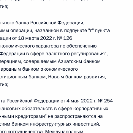
тия;
 г. № 264-ФЗ
ерального закона «Об актах гражданского состояния»
льного банка Российской Федерации,
сти 13 статьи 3 Федерального закона «О внесении
ы операции, названной в подпункте "г" пункта
х гражданского состояния“
ации от 18 марта 2022 г. № 126
экономического характера по обеспечению
Федерации в сфере валютного регулирования",
операциям, совершаемым Азиатским банком
народным банком экономического
 г. № 270-ФЗ
стиционным банком, Новым банком развития,
ального закона «Об автономных учреждениях»
тия;
та Российской Федерации от 4 мая 2022 г. № 254
нансовых обязательств в сфере корпоративных
нными кредиторами" не распространяются на
 г. № 244-ФЗ
ским банком инфраструктурных инвестиций,
ельством Российской Федерации и Кабинетом
го сотрудничества, Международным