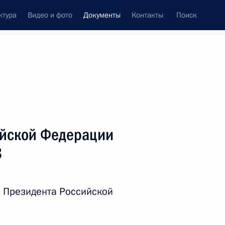
ктура
Видео и фото
Документы
Контакты
Поиск
 документов
Справка
Конституция России
ийской Федерации
8
 Президента Российской
дата принятия