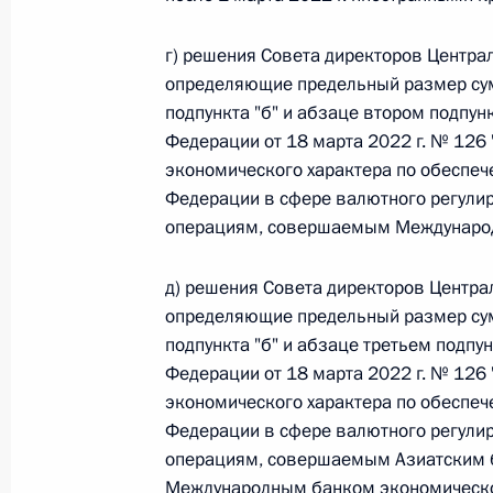
26 июля 2026 года
г) решения Совета директоров Центра
определяющие предельный размер сум
подпункта "б" и абзаце втором подпун
Федеральный закон от 26.07.2026
Федерации от 18 марта 2022 г. № 126
экономического характера по обеспеч
О внесении изменения в статью 2 Федера
и добровольчестве (волонтерстве)»
Федерации в сфере валютного регули
операциям, совершаемым Междунаро
26 июля 2026 года
д) решения Совета директоров Центра
определяющие предельный размер сум
Федеральный закон от 26.07.2026
подпункта "б" и абзаце третьем подпун
Федерации от 18 марта 2022 г. № 126
О внесении изменений в Уголовный кодек
процессуального кодекса Российской Фе
экономического характера по обеспеч
Федерации в сфере валютного регули
26 июля 2026 года
операциям, совершаемым Азиатским б
Международным банком экономическог