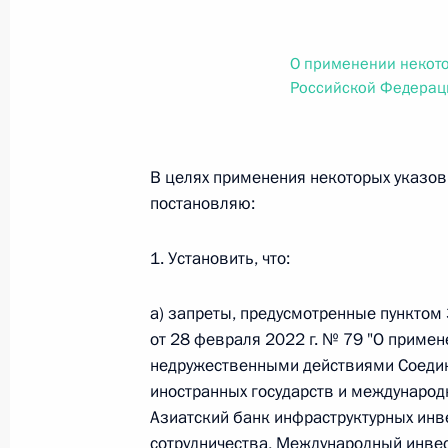
О внесении изменений в статью 12 Федер
законодательные акты Российской Федер
26 июля 2026 года
О применении некото
Российской Федерац
Федеральный закон от 26.07.2026
В целях применения некоторых указо
О внесении изменений в Федеральный за
постановляю:
юрисдикции в Российской Федерации»
26 июля 2026 года
1. Установить, что:
а) запреты, предусмотренные пунктом
Федеральный закон от 26.07.2026
от 28 февраля 2022 г. № 79 "О приме
недружественными действиями Соедин
О внесении изменений в статью 12 Федер
иностранных государств и международ
недвижимости»
Азиатский банк инфраструктурных ин
26 июля 2026 года
сотрудничества, Международный инвес