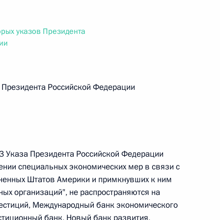
ального закона «О персональных данных» и отдельные
ации
рых указов Президента
ии
 г. № 256-ФЗ
в Президента Российской Федерации
кон «О присяжных заседателях федеральных судов общей
 3 Указа Президента Российской Федерации
 г. № 263-ФЗ
нении специальных экономических мер в связи с
енных Штатов Америки и примкнувших к ним
ального закона «О государственной регистрации
ных организаций", не распространяются на
вестиций, Международный банк экономического
тиционный банк, Новый банк развития,