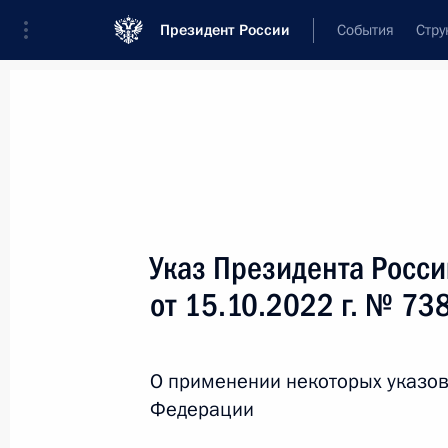
Президент России
События
Стру
Новости
Поручения Президента
Банк
Название документа или его номер
Указ Президента Росс
Текст в документе
от 15.10.2022 г. № 73
Вид документа
О применении некоторых указов
Все
Федерации
Дата вступления в силу...
или 