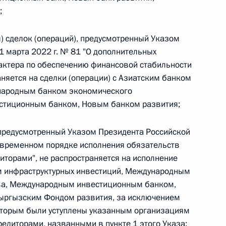
;
 г. № 242-ФЗ
я) сделок (операций), предусмотренный Указом
1 марта 2022 г. № 81 "О дополнительных
части первой и статью 227–1 части второй Налогового
актера по обеспечению финансовой стабильности
няется на сделки (операции) с Азиатским банком
народным банком экономического
стиционным банком, Новым банком развития;
 г. № 246-ФЗ
 предусмотренный Указом Президента Российской
 Российской Федерации
О временном порядке исполнения обязательств
торами", не распространяется на исполнение
м инфраструктурных инвестиций, Международным
ва, Международным инвестиционным банком,
ыргызским Фондом развития, за исключением
 г. № 268-ФЗ
которым были уступлены указанным организациям
редиторами, названными в пункте 1 этого Указа;
кон «О пробации в Российской Федерации»