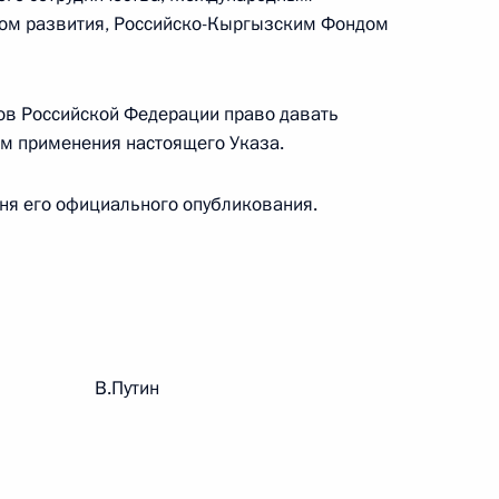
овом статусе представительств компетентных органов
ом развития, Российско-Кыргызским Фондом
в Российской Федерации и Киргизской Республике
ов Российской Федерации право давать
м применения настоящего Указа.
 г. № 252-ФЗ
 дня его официального опубликования.
его водного транспорта Российской Федерации и статью 1
инства измерений»
 г. № 250-ФЗ
рации В.Путин
кой Федерации об административных правонарушениях