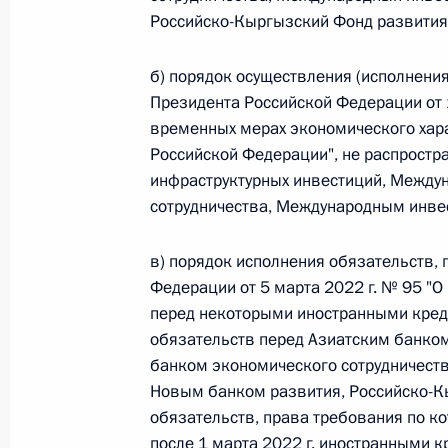
Российско-Кыргызский Фонд развития
Федеральный закон от 26.07.2026
б) порядок осуществления (исполнени
Президента Российской Федерации от 
О внесении изменений в статьи 85 и 102 
кодекса Российской Федерации
временных мерах экономического хар
Российской Федерации", не распростра
26 июля 2026 года
инфраструктурных инвестиций, Между
сотрудничества, Международным инве
Федеральный закон от 26.07.2026
в) порядок исполнения обязательств,
О внесении изменений в Трудовой кодекс
Федерации от 5 марта 2022 г. № 95 "
перед некоторыми иностранными креди
26 июля 2026 года
обязательств перед Азиатским банко
банком экономического сотрудничест
Новым банком развития, Российско-К
Федеральный закон от 26.07.2026
обязательств, права требования по 
после 1 марта 2022 г. иностранными к
О внесении изменений в Федеральный за