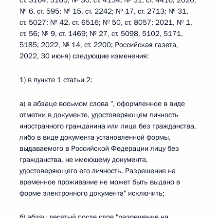
ст. 3164, 3165; № 30, ст. 4134; № 31, ст. 4416; 2020,
№ 6, ст. 595; № 15, ст. 2242; № 17, ст. 2713; № 31,
ст. 5027; № 42, ст. 6516; № 50, ст. 8057; 2021, № 1,
ст. 56; № 9, ст. 1469; № 27, ст. 5098, 5102, 5171,
5185; 2022, № 14, ст. 2200; Российская газета,
2022, 30 июня) следующие изменения:
1) в пункте 1 статьи 2:
а) в абзаце восьмом слова ", оформленное в виде
отметки в документе, удостоверяющем личность
иностранного гражданина или лица без гражданства,
либо в виде документа установленной формы,
выдаваемого в Российской Федерации лицу без
гражданства, не имеющему документа,
удостоверяющего его личность. Разрешение на
временное проживание не может быть выдано в
форме электронного документа" исключить;
б) абзац десятый после слов "разрешение на