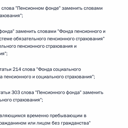
ой слова "Пенсионном фонде" заменить словами
ахования";
 фонда" заменить словами "Фонда пенсионного и
 г. № 267-ФЗ
истеме обязательного пенсионного страхования"
льного закона «О благотворительной деятельности
ельного пенсионного страхования и
ия";
статьи 214 слова "Фонда социального
а пенсионного и социального страхования";
 г. № 251-ФЗ
статьи 303 слова "Пенсионного фонда" заменить
с Российской Федерации и статьи 31 и 151 Уголовно-
ьного страхования";
дерации
а "являющимся временно пребывающим в
ражданином или лицом без гражданства"