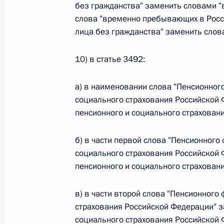
Министров Киргизской Республики о прав
без гражданства" заменить словами 
по вопросам внутренних дел и миграции 
слова "временно пребывающих в Росс
26 июля 2026 года
лица без гражданства" заменить сло
10) в статье 3492:
Федеральный закон от 26.07.2026
а) в наименовании слова "Пенсионног
О внесении изменений в Кодекс внутренн
социального страхования Российской
Федерального закона «Об обеспечении ед
пенсионного и социального страхован
26 июля 2026 года
б) в части первой слова "Пенсионног
социального страхования Российской
Федеральный закон от 26.07.2026
пенсионного и социального страхован
О внесении изменений в Кодекс Российс
в) в части второй слова "Пенсионног
26 июля 2026 года
страхования Российской Федерации" з
социального страхования Российской 