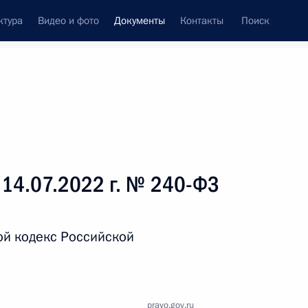
ктура
Видео и фото
Документы
Контакты
Поиск
 документов
Справка
Конституция России
 14.07.2022 г. № 240-ФЗ
ой кодекс Российской
дата принятия
pravo.gov.ru