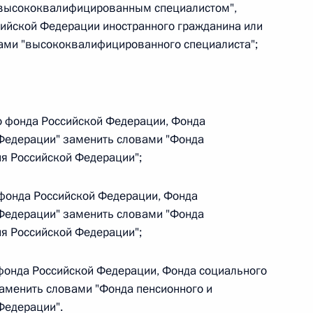
овом статусе представительств компетентных органов
"высококвалифицированным специалистом",
в Российской Федерации и Киргизской Республике
ийской Федерации иностранного гражданина или
вами "высококвалифицированного специалиста";
 г. № 252-ФЗ
о фонда Российской Федерации, Фонда
его водного транспорта Российской Федерации и статью 1
 Федерации" заменить словами "Фонда
инства измерений»
ия Российской Федерации";
о фонда Российской Федерации, Фонда
 Федерации" заменить словами "Фонда
 г. № 250-ФЗ
ия Российской Федерации";
кой Федерации об административных правонарушениях
о фонда Российской Федерации, Фонда социального
аменить словами "Фонда пенсионного и
Федерации".