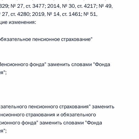
329; № 27, ст. 3477; 2014, № 30, ст. 4217; № 49,
 27, ст. 4280; 2019, № 14, ст. 1461; № 51,
 г. № 242-ФЗ
ющие изменения:
части первой и статью 227–1 части второй Налогового
 обязательное пенсионное страхование"
 "Пенсионного фонда" заменить словами "Фонда
я";
 г. № 246-ФЗ
 Российской Федерации
бязательного пенсионного страхования" заменить
енсионного страхования и обязательного
нсионного фонда" заменить словами "Фонда
 г. № 268-ФЗ
я";
кон «О пробации в Российской Федерации»