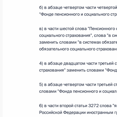
б) в абзаце четвертом части четверт
26 июля 2026 года
"Фонде пенсионного и социального стр
в) в части шестой слова "Пенсионного
Федеральный закон от 26.07.2026
социального страхования", слова "в с
О внесении изменения в статью 2 Федера
заменить словами "в системах обязат
и добровольчестве (волонтерстве)»
обязательного социального страхован
26 июля 2026 года
4) в абзаце двадцатом части третьей 
страхования" заменить словами "Фонд
Федеральный закон от 26.07.2026
5) в абзаце четвертом части третьей 
О внесении изменений в Уголовный кодек
словами "Фонда пенсионного и социал
процессуального кодекса Российской Фе
26 июля 2026 года
6) в части второй статьи 3272 слов
Российской Федерации иностранным г