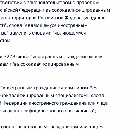
тветствии с законодательством о правовом
оссийской Федерации высококвалифицированным
 г. № 264-ФЗ
 на территории Российской Федерации (далее -
ерального закона «Об актах гражданского состояния»
т)", слова "являющемуся иностранным
сти 13 статьи 3 Федерального закона «О внесении
тва" заменить словами "являющемуся
х гражданского состояния“
стом";
тьи 3273 слова "иностранным гражданином или
ловами "высококвалифицированным
 г. № 270-ФЗ
ального закона «Об автономных учреждениях»
а "иностранным гражданином или лицом без
ококвалифицированным специалистом", слова
 Федерации иностранного гражданина или лица
"высококвалифицированного специалиста";
 г. № 244-ФЗ
76 слова "иностранным гражданином или лицом
ельством Российской Федерации и Кабинетом