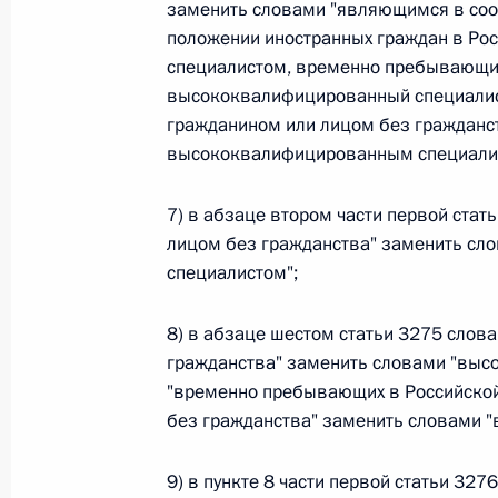
заменить словами "являющимся в соо
положении иностранных граждан в Р
Федеральный закон от 26.07.2026
специалистом, временно пребывающим
О внесении изменений в статью 13–2 Фед
высококвалифицированный специалис
и признании утратившим силу пункта 1 ча
гражданином или лицом без гражданс
изменений в Федеральный закон „Об акта
высококвалифицированным специали
26 июля 2026 года
7) в абзаце втором части первой ста
лицом без гражданства" заменить с
Федеральный закон от 26.07.2026
специалистом";
О внесении изменения в статью 10 Федер
8) в абзаце шестом статьи 3275 слов
26 июля 2026 года
гражданства" заменить словами "выс
"временно пребывающих в Российской
без гражданства" заменить словами 
Федеральный закон от 26.07.2026
9) в пункте 8 части первой статьи 32
О ратификации Соглашения между Правит