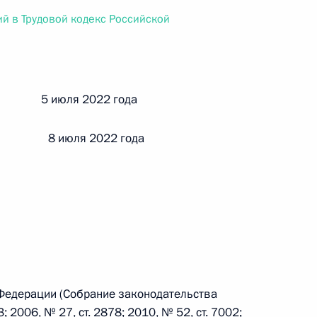
ального закона «О персональных данных» и отдельные
й в Трудовой кодекс Российской
ации
й 5 июля 2022 года
 г. № 256-ФЗ
кон «О присяжных заседателях федеральных судов общей
и 8 июля 2022 года
 г. № 263-ФЗ
ального закона «О государственной регистрации
 Федерации (Собрание законодательства
; 2006, № 27, ст. 2878; 2010, № 52, ст. 7002;