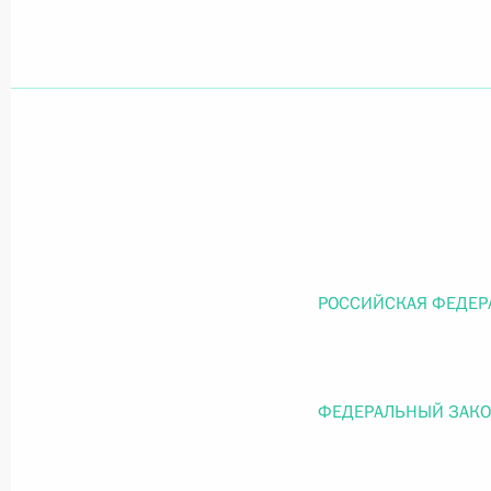
Официальный портал правовой информации
prav
26 июля 2026 года
Федеральный закон от 26.07.2026
О внесении изменений в статью 11 Федера
РОССИЙСКАЯ ФЕДЕР
Федерального закона «Об образовании в
26 июля 2026 года
ФЕДЕРАЛЬНЫЙ ЗАК
Федеральный закон от 26.07.2026