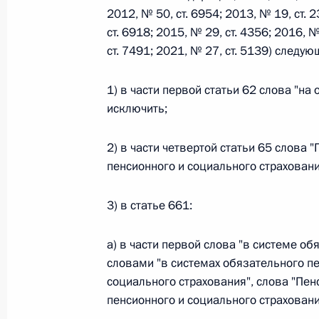
2012, № 50, ст. 6954; 2013, № 19, ст. 2
ст. 6918; 2015, № 29, ст. 4356; 2016, №
Федеральный закон от 26.07.2026
ст. 7491; 2021, № 27, ст. 5139) следу
О внесении изменений в статьи 85 и 102 
кодекса Российской Федерации
1) в части первой статьи 62 слова "на
исключить;
26 июля 2026 года
2) в части четвертой статьи 65 слова
пенсионного и социального страховани
Федеральный закон от 26.07.2026
О внесении изменений в Трудовой кодекс
3) в статье 661:
26 июля 2026 года
а) в части первой слова "в системе о
словами "в системах обязательного п
социального страхования", слова "Пе
Федеральный закон от 26.07.2026
пенсионного и социального страховани
О внесении изменений в Федеральный за