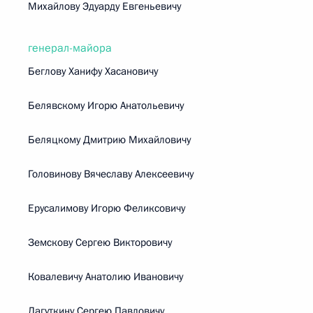
Михайлову Эдуарду Евгеньевичу
генерал-майора
Беглову Ханифу Хасановичу
Белявскому Игорю Анатольевичу
Беляцкому Дмитрию Михайловичу
Головинову Вячеславу Алексеевичу
Ерусалимову Игорю Феликсовичу
Земскову Сергею Викторовичу
Ковалевичу Анатолию Ивановичу
Лагуткину Сергею Павловичу