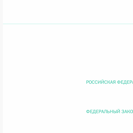
Официальный портал правовой информации
prav
26 июля 2026 года
Федеральный закон от 26.07.2026
О внесении изменений в статью 11 Федера
РОССИЙСКАЯ ФЕДЕР
Федерального закона «Об образовании в
26 июля 2026 года
ФЕДЕРАЛЬНЫЙ ЗАК
Федеральный закон от 26.07.2026