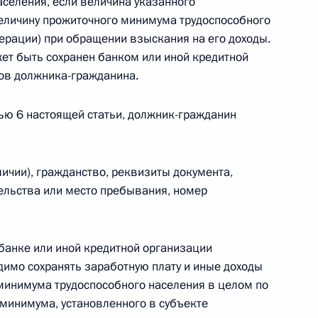
селения, если величина указанного
личину прожиточного минимума трудоспособного
 г. № 264-ФЗ
ерации) при обращении взыскания на его доходы.
ерального закона «Об актах гражданского состояния»
т быть сохранен банком или иной кредитной
сти 13 статьи 3 Федерального закона «О внесении
тов должника-гражданина.
х гражданского состояния“
тью 6 настоящей статьи, должник-гражданин
 г. № 270-ФЗ
личии), гражданство, реквизиты документа,
ельства или место пребывания, номер
ального закона «Об автономных учреждениях»
 банке или иной кредитной организации
димо сохранять заработную плату и иные доходы
 г. № 244-ФЗ
минимума трудоспособного населения в целом по
минимума, установленного в субъекте
ельством Российской Федерации и Кабинетом