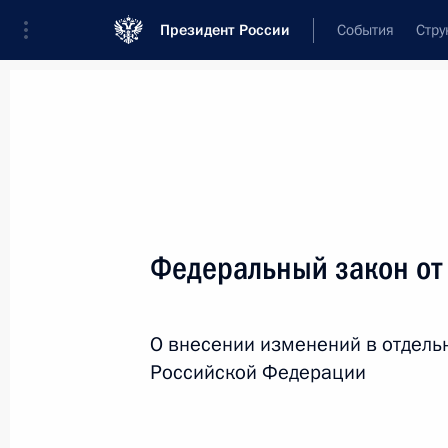
Президент России
События
Стру
Новости
Поручения Президента
Банк
Название документа или его номер
Федеральный закон от
Текст в документе
О внесении изменений в отдель
Вид документа
Российской Федерации
Все
Дата вступления в силу...
или 