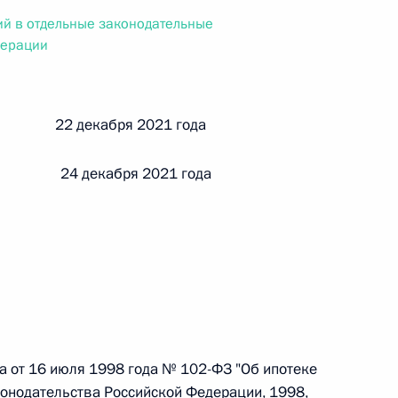
ального закона «О персональных данных» и отдельные
й в отдельные законодательные
ации
дерации
й 22 декабря 2021 года
 г. № 256-ФЗ
кон «О присяжных заседателях федеральных судов общей
 24 декабря 2021 года
 г. № 263-ФЗ
ального закона «О государственной регистрации
на от 16 июля 1998 года № 102-ФЗ "Об ипотеке
конодательства Российской Федерации, 1998,