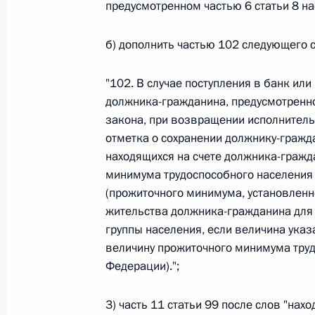
предусмотренном частью 6 статьи 8 н
Федеральный закон от 26.07.2026
б) дополнить частью 102 следующего 
О внесении изменения в статью 6 Закона
26 июля 2026 года
"102. В случае поступления в банк ил
должника-гражданина, предусмотренно
закона, при возвращении исполнитель
отметка о сохранении должнику-гражда
Федеральный закон от 26.07.2026
находящихся на счете должника-гражд
О внесении изменений в статью 9.21 Код
минимума трудоспособного населения
правонарушениях
(прожиточного минимума, установленн
26 июля 2026 года
жительства должника-гражданина для
группы населения, если величина ука
величину прожиточного минимума труд
Федерации).";
Федеральный закон от 26.07.2026
О ратификации Соглашения между Правит
3) часть 11 статьи 99 после слов "нах
Республики Беларусь о сотрудничестве в 