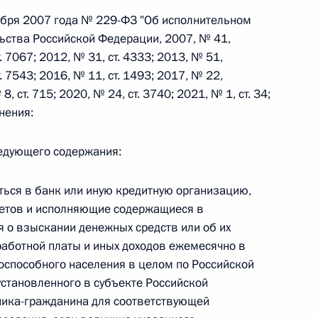
ября 2007 года № 229-ФЗ "Об исполнительном
ьства Российской Федерации, 2007, № 41,
т. 7067; 2012, № 31, ст. 4333; 2013, № 51,
т. 7543; 2016, № 11, ст. 1493; 2017, № 22,
 г. № 267-ФЗ
8, ст. 715; 2020, № 24, ст. 3740; 2021, № 1, ст. 34;
нения:
льного закона «О благотворительной деятельности
следующего содержания:
ться в банк или иную кредитную организацию,
етов и исполняющие содержащиеся в
 г. № 251-ФЗ
 о взыскании денежных средств или об их
с Российской Федерации и статьи 31 и 151 Уголовно-
работной платы и иных доходов ежемесячно в
дерации
оспособного населения в целом по Российской
становленного в субъекте Российской
ника-гражданина для соответствующей