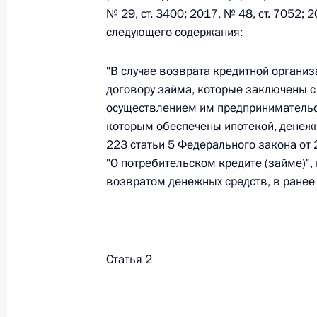
№ 29, ст. 3400; 2017, № 48, ст. 7052; 
следующего содержания:
Федеральный закон от 26.07.2026
"В случае возврата кредитной организ
О внесении изменений в статьи 85 и 102 
кодекса Российской Федерации
договору займа, которые заключены с
осуществлением им предпринимательс
26 июля 2026 года
которым обеспечены ипотекой, денежн
223 статьи 5 Федерального закона от
"О потребительском кредите (займе)",
Федеральный закон от 26.07.2026
возвратом денежных средств, в ранее 
О внесении изменений в Трудовой кодекс
26 июля 2026 года
Статья 2
Федеральный закон от 26.07.2026
О внесении изменений в Федеральный за