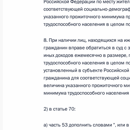
Российской Федерации по месту жите
Министров Киргизской Республики о прав
по вопросам внутренних дел и миграции 
соответствующей социально-демограф
указанного прожиточного минимума п
26 июля 2026 года
трудоспособного населения в целом п
8. При наличии лиц, находящихся на 
Федеральный закон от 26.07.2026
гражданин вправе обратиться в суд с 
О внесении изменений в Кодекс внутренн
иных доходов ежемесячно в размере
Федерального закона «Об обеспечении ед
трудоспособного населения в целом п
установленный в субъекте Российской
26 июля 2026 года
гражданина для соответствующей соци
величина указанного прожиточного м
минимума трудоспособного населения 
Федеральный закон от 26.07.2026
О внесении изменений в Кодекс Российс
2) в статье 70:
26 июля 2026 года
а) часть 53 дополнить словами ", или