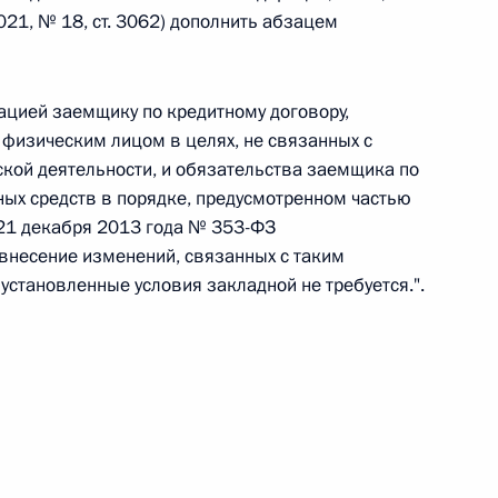
2021, № 18, ст. 3062) дополнить абзацем
 г. № 242-ФЗ
ацией заемщику по кредитному договору,
части первой и статью 227–1 части второй Налогового
 физическим лицом в целях, не связанных с
кой деятельности, и обязательства заемщика по
ых средств в порядке, предусмотренном частью
 21 декабря 2013 года № 353-ФЗ
 внесение изменений, связанных с таким
 г. № 246-ФЗ
установленные условия закладной не требуется.".
 Российской Федерации
 г. № 268-ФЗ
кон «О пробации в Российской Федерации»