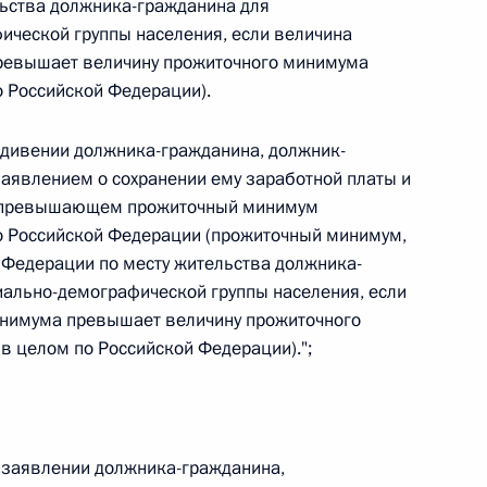
льства должника-гражданина для
овом статусе представительств компетентных органов
в Российской Федерации и Киргизской Республике
ической группы населения, если величина
ревышает величину прожиточного минимума
о Российской Федерации).
иждивении должника-гражданина, должник-
 г. № 252-ФЗ
заявлением о сохранении ему заработной платы и
его водного транспорта Российской Федерации и статью 1
, превышающем прожиточный минимум
инства измерений»
о Российской Федерации (прожиточный минимум,
 Федерации по месту жительства должника-
ально-демографической группы населения, если
инимума превышает величину прожиточного
в целом по Российской Федерации).";
 г. № 250-ФЗ
кой Федерации об административных правонарушениях
 в заявлении должника-гражданина,