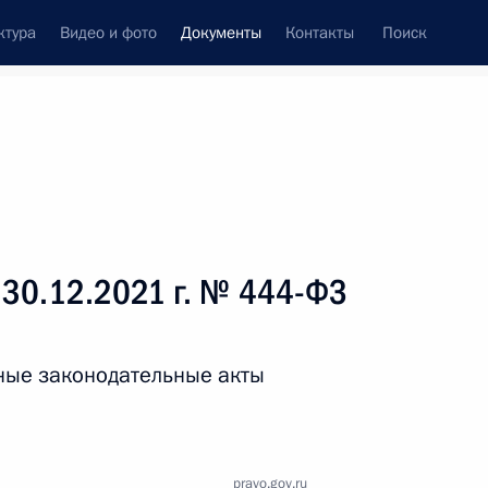
ктура
Видео и фото
Документы
Контакты
Поиск
 документов
Справка
Конституция России
 30.12.2021 г. № 444-ФЗ
ные законодательные акты
дата принятия
pravo.gov.ru