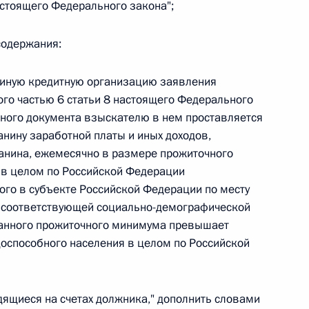
астоящего Федерального закона";
 г. № 266-ФЗ
содержания:
 Российской Федерации «О защите прав потребителей»
и иную кредитную организацию заявления
го частью 6 статьи 8 настоящего Федерального
ного документа взыскателю в нем проставляется
нину заработной платы и иных доходов,
 г. № 247-ФЗ
анина, ежемесячно в размере прожиточного
екса Российской Федерации об административных
 в целом по Российской Федерации
ого в субъекте Российской Федерации по месту
 соответствующей социально-демографической
занного прожиточного минимума превышает
оспособного населения в целом по Российской
 г. № 245-ФЗ
ельством Российской Федерации и Правительством
одящиеся на счетах должника," дополнить словами
сфере деятельности с драгоценными металлами,