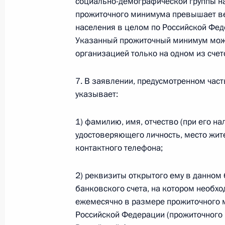
социально-демографической группы на
прожиточного минимума превышает ве
Федеральный закон от 26.07.2026
населения в целом по Российской Фед
О внесении изменений в статью 13–2 Фед
Указанный прожиточный минимум може
и признании утратившим силу пункта 1 ча
организацией только на одном из сче
изменений в Федеральный закон „Об акта
26 июля 2026 года
7. В заявлении, предусмотренном час
указывает:
Федеральный закон от 26.07.2026
1) фамилию, имя, отчество (при его на
удостоверяющего личность, место жит
О внесении изменения в статью 10 Федер
контактного телефона;
26 июля 2026 года
2) реквизиты открытого ему в данном
банковского счета, на котором необхо
Федеральный закон от 26.07.2026
ежемесячно в размере прожиточного 
Российской Федерации (прожиточного 
О ратификации Соглашения между Правит