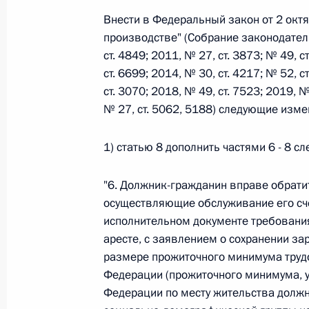
Внести в Федеральный закон от 2 окт
26 июля 2026 года
производстве" (Собрание законодател
ст. 4849; 2011, № 27, ст. 3873; № 49, с
ст. 6699; 2014, № 30, ст. 4217; № 52, с
Федеральный закон от 26.07.2026
ст. 3070; 2018, № 49, ст. 7523; 2019, № 
№ 27, ст. 5062, 5188) следующие изме
О внесении изменения в статью 2 Федера
и добровольчестве (волонтерстве)»
1) статью 8 дополнить частями 6 - 8 
26 июля 2026 года
"6. Должник-гражданин вправе обрати
осуществляющие обслуживание его сч
Федеральный закон от 26.07.2026
исполнительном документе требования
О внесении изменений в Уголовный кодек
аресте, с заявлением о сохранении за
процессуального кодекса Российской Фе
размере прожиточного минимума труд
26 июля 2026 года
Федерации (прожиточного минимума, у
Федерации по месту жительства долж