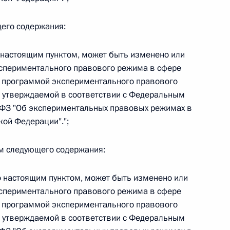
 г. № 266-ФЗ
щего содержания:
 Российской Федерации «О защите прав потребителей»
 настоящим пунктом, может быть изменено или
кспериментального правового режима в сфере
с программой экспериментального правового
 утверждаемой в соответствии с Федеральным
 г. № 247-ФЗ
-ФЗ "Об экспериментальных правовых режимах в
ой Федерации".";
екса Российской Федерации об административных
ем следующего содержания:
о настоящим пунктом, может быть изменено или
кспериментального правового режима в сфере
 г. № 245-ФЗ
с программой экспериментального правового
 утверждаемой в соответствии с Федеральным
ельством Российской Федерации и Правительством
сфере деятельности с драгоценными металлами,