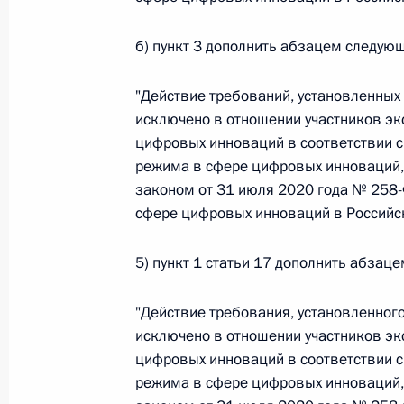
Федеральный закон от 26.07.2026
б) пункт 3 дополнить абзацем следую
О внесении изменения в статью 6 Закона
"Действие требований, установленных
26 июля 2026 года
исключено в отношении участников э
цифровых инноваций в соответствии 
режима в сфере цифровых инноваций,
Федеральный закон от 26.07.2026
законом от 31 июля 2020 года № 258
сфере цифровых инноваций в Российск
О внесении изменений в статью 9.21 Код
правонарушениях
5) пункт 1 статьи 17 дополнить абзац
26 июля 2026 года
"Действие требования, установленног
исключено в отношении участников э
Федеральный закон от 26.07.2026
цифровых инноваций в соответствии 
режима в сфере цифровых инноваций,
О ратификации Соглашения между Правит
Республики Беларусь о сотрудничестве в 