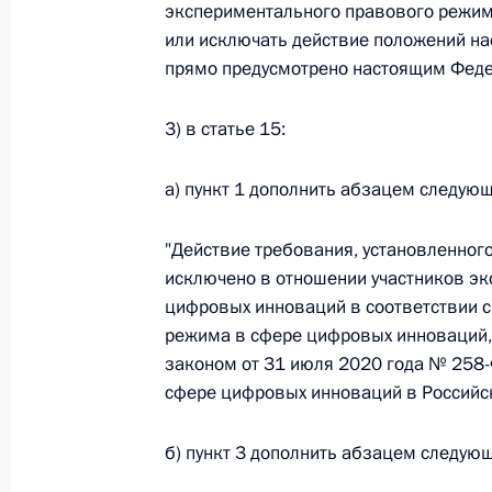
экспериментального правового режим
Федеральный закон от 26.07.2026
или исключать действие положений на
прямо предусмотрено настоящим Феде
О внесении изменений в статью 13–2 Фед
и признании утратившим силу пункта 1 ча
изменений в Федеральный закон „Об акта
3) в статье 15:
26 июля 2026 года
а) пункт 1 дополнить абзацем следую
"Действие требования, установленног
Федеральный закон от 26.07.2026
исключено в отношении участников э
О внесении изменения в статью 10 Федер
цифровых инноваций в соответствии 
режима в сфере цифровых инноваций,
26 июля 2026 года
законом от 31 июля 2020 года № 258
сфере цифровых инноваций в Российск
Федеральный закон от 26.07.2026
б) пункт 3 дополнить абзацем следую
О ратификации Соглашения между Правит