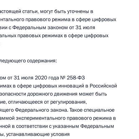
астоящей статьи, могут быть уточнены в
ентального правового режима в сфере цифровых
твии с Федеральным законом от 31 июля
альных правовых режимах в сфере цифровых
 г. № 267-ФЗ
;
льного закона «О благотворительной деятельности
 следующего содержания:
ном от 31 июля 2020 года № 258-ФЗ
имах в сфере цифровых инноваций в Российской
 г. № 251-ФЗ
езопасности дорожного движения может быть
ие, отличающееся от регулирования,
с Российской Федерации и статьи 31 и 151 Уголовно-
ящего Федерального закона. Такое специальное
дерации
раммой экспериментального правового режима в
нной в соответствии с указанным Федеральным
ы, устанавливающие условия