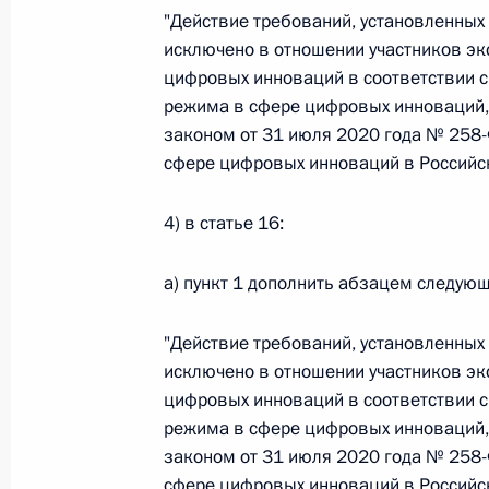
Министров Киргизской Республики о прав
"Действие требований, установленных
по вопросам внутренних дел и миграции 
исключено в отношении участников э
26 июля 2026 года
цифровых инноваций в соответствии 
режима в сфере цифровых инноваций,
законом от 31 июля 2020 года № 258
сфере цифровых инноваций в Российск
Федеральный закон от 26.07.2026
О внесении изменений в Кодекс внутренн
4) в статье 16:
Федерального закона «Об обеспечении ед
26 июля 2026 года
а) пункт 1 дополнить абзацем следую
"Действие требований, установленных
Федеральный закон от 26.07.2026
исключено в отношении участников э
цифровых инноваций в соответствии 
О внесении изменений в Кодекс Российс
режима в сфере цифровых инноваций,
26 июля 2026 года
законом от 31 июля 2020 года № 258
сфере цифровых инноваций в Российск