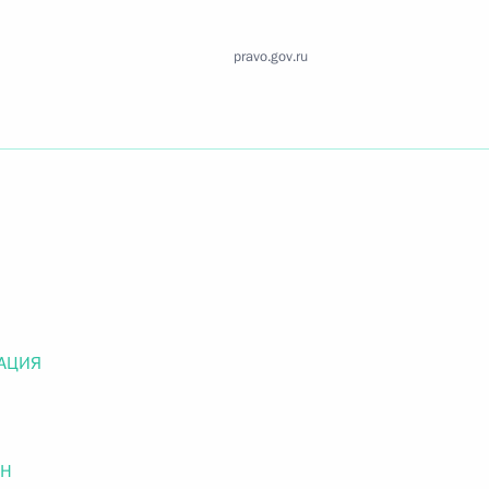
Найти документ
pravo.gov.ru
o.gov.ru
 г. № 259-ФЗ
льного закона «О статусе военнослужащих» и статью 86
 Российской Федерации»
АЦИЯ
 г. № 265-ФЗ
ОН