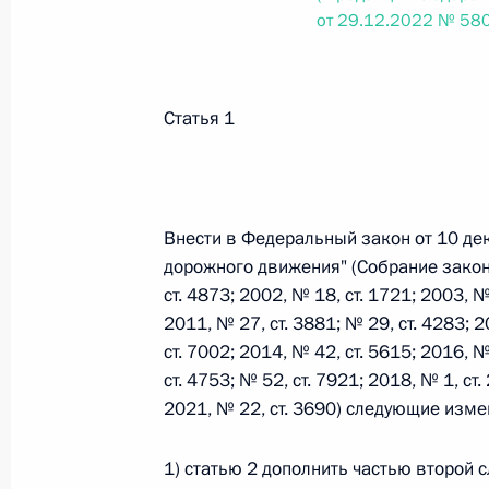
от 29.12.2022 № 58
Федеральный закон от 26.07.2026
О внесении изменений в статьи 85 и 102 
Статья 1
кодекса Российской Федерации
26 июля 2026 года
Внести в Федеральный закон от 10 де
дорожного движения" (Собрание закон
Федеральный закон от 26.07.2026
ст. 4873; 2002, № 18, ст. 1721; 2003, № 
О внесении изменений в Трудовой кодекс
2011, № 27, ст. 3881; № 29, ст. 4283; 2
26 июля 2026 года
ст. 7002; 2014, № 42, ст. 5615; 2016, №
ст. 4753; № 52, ст. 7921; 2018, № 1, ст.
2021, № 22, ст. 3690) следующие изме
Федеральный закон от 26.07.2026
1) статью 2 дополнить частью второй
О внесении изменений в Федеральный за