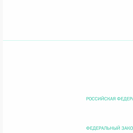
Официальный портал правовой информации
prav
26 июля 2026 года
Федеральный закон от 26.07.2026
О внесении изменений в статью 11 Федера
Федерального закона «Об образовании в
26 июля 2026 года
РОССИЙСКАЯ ФЕДЕР
Федеральный закон от 26.07.2026
ФЕДЕРАЛЬНЫЙ ЗАК