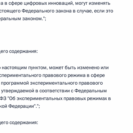
а в сфере цифровых инноваций, могут изменять
 г. № 264-ФЗ
стоящего Федерального закона в случае, если это
ральным законом.";
ерального закона «Об актах гражданского состояния»
сти 13 статьи 3 Федерального закона «О внесении
х гражданского состояния“
щего содержания:
о настоящим пунктом, может быть изменено или
 г. № 270-ФЗ
кспериментального правового режима в сфере
ального закона «Об автономных учреждениях»
с программой экспериментального правового
 утверждаемой в соответствии с Федеральным
-ФЗ "Об экспериментальных правовых режимах в
ой Федерации".";
 г. № 244-ФЗ
щего содержания:
ельством Российской Федерации и Кабинетом