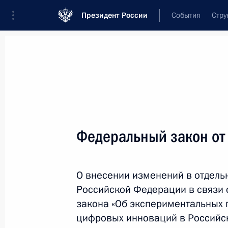
Президент России
События
Стру
Новости
Поручения Президента
Банк
Название документа или его номер
Федеральный закон от
Текст в документе
О внесении изменений в отдель
Вид документа
Российской Федерации в связи 
Все
закона «Об экспериментальных
цифровых инноваций в Российс
Дата вступления в силу...
или 