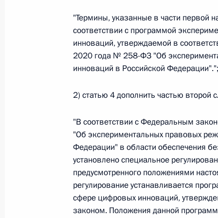
26 июля 2026 года
"Термины, указанные в части первой н
соответствии с программой эксперим
инноваций, утверждаемой в соответс
2020 года № 258-ФЗ "Об эксперимент
Федеральный закон от 26.07.2026
инноваций в Российской Федерации"."
О внесении изменения в статью 2 Федера
и добровольчестве (волонтерстве)»
2) статью 4 дополнить частью второй
26 июля 2026 года
"В соответствии с Федеральным зако
"Об экспериментальных правовых реж
Федеральный закон от 26.07.2026
Федерации" в области обеспечения б
установлено специальное регулирован
О внесении изменений в Уголовный кодек
предусмотренного положениями насто
процессуального кодекса Российской Фе
регулирование устанавливается прог
26 июля 2026 года
сфере цифровых инноваций, утвержде
законом. Положения данной программ