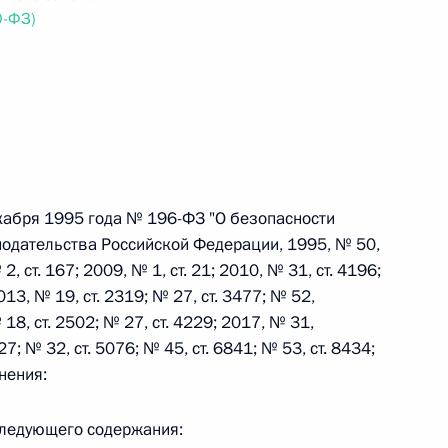
0-ФЗ)
 г. № 242-ФЗ
части первой и статью 227–1 части второй Налогового
кабря 1995 года № 196-ФЗ "О безопасности
одательства Российской Федерации, 1995, № 50,
 г. № 246-ФЗ
2, ст. 167; 2009, № 1, ст. 21; 2010, № 31, ст. 4196;
 Российской Федерации
013, № 19, ст. 2319; № 27, ст. 3477; № 52,
 18, ст. 2502; № 27, ст. 4229; 2017, № 31,
 27; № 32, ст. 5076; № 45, ст. 6841; № 53, ст. 8434;
нения:
 г. № 268-ФЗ
 следующего содержания:
кон «О пробации в Российской Федерации»