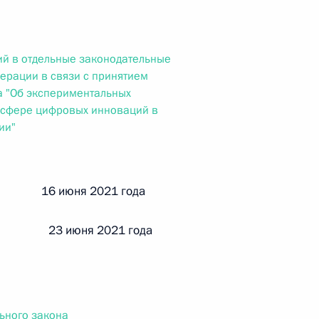
ального закона «О персональных данных» и отдельные
ации
й в отдельные законодательные
ерации в связи с принятием
а "Об экспериментальных
 г. № 256-ФЗ
 сфере цифровых инноваций в
ии"
кон «О присяжных заседателях федеральных судов общей
й 16 июня 2021 года
 23 июня 2021 года
 г. № 263-ФЗ
ального закона «О государственной регистрации
ьного закона