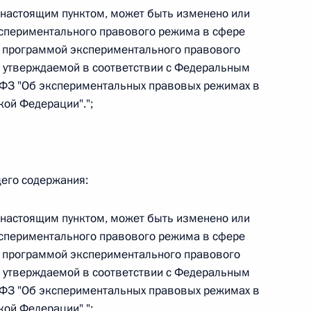
овом статусе представительств компетентных органов
 настоящим пунктом, может быть изменено или
в Российской Федерации и Киргизской Республике
кспериментального правового режима в сфере
с программой экспериментального правового
 утверждаемой в соответствии с Федеральным
-ФЗ "Об экспериментальных правовых режимах в
ой Федерации".";
 г. № 252-ФЗ
его водного транспорта Российской Федерации и статью 1
инства измерений»
щего содержания:
 настоящим пунктом, может быть изменено или
 г. № 250-ФЗ
кспериментального правового режима в сфере
с программой экспериментального правового
кой Федерации об административных правонарушениях
 утверждаемой в соответствии с Федеральным
-ФЗ "Об экспериментальных правовых режимах в
ой Федерации".";