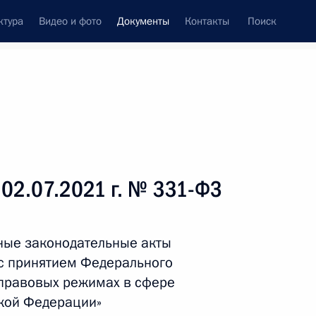
ктура
Видео и фото
Документы
Контакты
Поиск
 документов
Справка
Конституция России
 02.07.2021 г. № 331-ФЗ
ные законодательные акты
с принятием Федерального
 правовых режимах в сфере
кой Федерации»
дата принятия