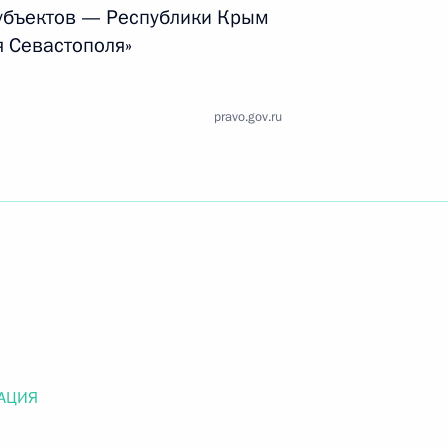
Найти документ
убъектов — Республики Крым
я Севастополя»
o.gov.ru
pravo.gov.ru
 г. № 259-ФЗ
льного закона «О статусе военнослужащих» и статью 86
 Российской Федерации»
АЦИЯ
 г. № 265-ФЗ