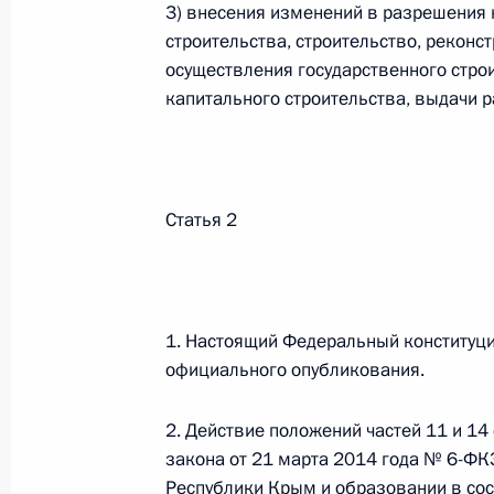
3) внесения изменений в разрешения 
Федеральный закон от 26.07.2026
строительства, строительство, реконс
осуществления государственного стро
О внесении изменений в статью 13–2 Фед
капитального строительства, выдачи р
и признании утратившим силу пункта 1 ча
изменений в Федеральный закон „Об акта
26 июля 2026 года
Статья 2
Федеральный закон от 26.07.2026
О внесении изменения в статью 10 Федер
26 июля 2026 года
1. Настоящий Федеральный конституцио
официального опубликования.
2. Действие положений частей 11 и 14
Федеральный закон от 26.07.2026
закона от 21 марта 2014 года № 6-ФК
О ратификации Соглашения между Правит
Республики Крым и образовании в сос