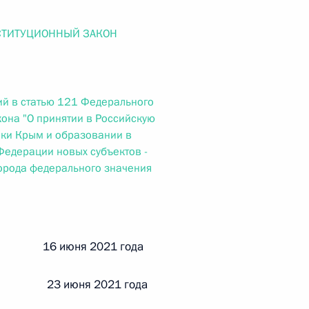
ального закона «О персональных данных» и отдельные
ации
СТИТУЦИОННЫЙ ЗАКОН
й в статью 121 Федерального
 г. № 256-ФЗ
кона "О принятии в Российскую
кон «О присяжных заседателях федеральных судов общей
ки Крым и образовании в
Федерации новых субъектов -
орода федерального значения
 г. № 263-ФЗ
ой 16 июня 2021 года
ального закона «О государственной регистрации
 23 июня 2021 года