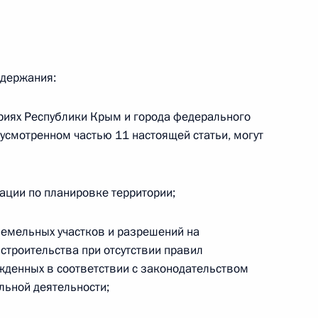
одержания:
 г. № 267-ФЗ
льного закона «О благотворительной деятельности
ориях Республики Крым и города федерального
усмотренном частью 11 настоящей статьи, могут
ации по планировке территории;
 г. № 251-ФЗ
земельных участков и разрешений на
с Российской Федерации и статьи 31 и 151 Уголовно-
строительства при отсутствии правил
дерации
жденных в соответствии с законодательством
льной деятельности;