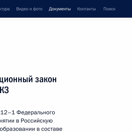
ктура
Видео и фото
Документы
Контакты
Поиск
 документов
Справка
Конституция России
ционный закон
ФКЗ
ю 12–1 Федерального
инятии в Российскую
дата принятия
образовании в составе