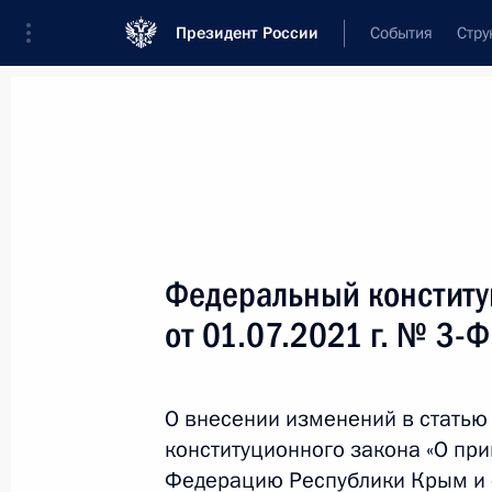
Президент России
События
Стру
Новости
Поручения Президента
Банк
Название документа или его номер
Федеральный конститу
Текст в документе
от 01.07.2021 г. № 3-
Вид документа
О внесении изменений в стать
Все
конституционного закона «О пр
Дата вступления в силу...
или 
Федерацию Республики Крым и 