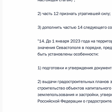
26 июля 2026 года
2) часть 12 признать утратившей силу;
3) дополнить частью 14 следующего с
Федеральный закон от 26.07.2026
О внесении изменения в статью 2 Федера
"14. До 1 января 2023 года на террит
и добровольчестве (волонтерстве)»
значения Севастополя в порядке, пред
26 июля 2026 года
быть установлены особенности:
1) подготовки и утверждения документ
Федеральный закон от 26.07.2026
2) выдачи градостроительных планов 
О внесении изменений в Уголовный кодек
строительство объектов капитального 
процессуального кодекса Российской Фе
землепользования и застройки, утвер
26 июля 2026 года
Российской Федерации о градостроите