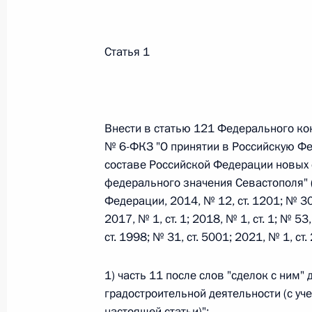
Федеральный закон от 26.07.2026
Статья 1
О внесении изменений в статьи 85 и 102 
кодекса Российской Федерации
26 июля 2026 года
Внести в статью 121 Федерального ко
№ 6-ФКЗ "О принятии в Российскую Ф
составе Российской Федерации новых 
Федеральный закон от 26.07.2026
федерального значения Севастополя" 
О внесении изменений в Трудовой кодекс
Федерации, 2014, № 12, ст. 1201; № 30,
2017, № 1, ст. 1; 2018, № 1, ст. 1; № 53
26 июля 2026 года
ст. 1998; № 31, ст. 5001; 2021, № 1, с
1) часть 11 после слов "сделок с ним"
Федеральный закон от 26.07.2026
градостроительной деятельности (с уч
О внесении изменений в Федеральный за
настоящей статьи)";