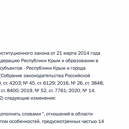
 г. № 242-ФЗ
части первой и статью 227–1 части второй Налогового
нституционного закона от 21 марта 2014 года
едерацию Республики Крым и образовании в
субъектов - Республики Крым и города
 г. № 246-ФЗ
(Собрание законодательства Российской
 Российской Федерации
 ст. 4203; № 45, ст. 6129; 2016, № 26, ст. 3848;
, ст. 8400; 2019, № 52, ст. 7761; 2020, № 14,
т. 2) следующие изменения:
 дополнить словами ", отношений в области
 г. № 268-ФЗ
етом особенностей, предусмотренных частью 14
кон «О пробации в Российской Федерации»