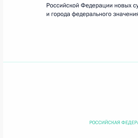
Российской Федерации новых с
и города федерального значени
Официальный портал правовой информации
prav
26 июля 2026 года
Федеральный закон от 26.07.2026
О внесении изменений в статью 11 Федера
Федерального закона «Об образовании в
26 июля 2026 года
РОССИЙСКАЯ ФЕДЕР
Федеральный закон от 26.07.2026