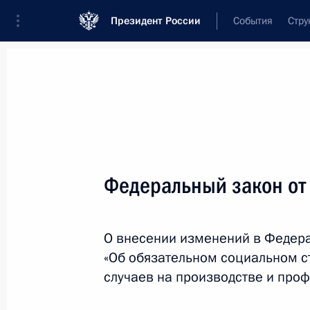
Президент России
События
Стру
Новости
Поручения Президента
Банк
Название документа или его номер
Федеральный закон от
Текст в документе
О внесении изменений в Федер
Вид документа
«Об обязательном социальном с
Все
случаев на производстве и про
Дата вступления в силу...
или 