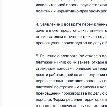
исполнительной власти, осуществляю
Федеральный закон от 26.07.2026
политики и нормативно-правовому рег
О внесении изменения в статью 6 Закона
4. Заявление о возврате перечисленны
26 июля 2026 года
зачете в счет предстоящих платежей 
страхователем в течение трех лет со д
прекращении производства по делу о 
Федеральный закон от 26.07.2026
5. Решение о возврате (об отказе в 
О внесении изменений в статью 9.21 Код
платежей и (или) об их зачете (отказе 
правонарушениях
страховым взносам принимается терр
26 июля 2026 года
десяти рабочих дней со дня получения
перечисленных капитализированных пла
платежей по страховым взносам и копи
Федеральный закон от 26.07.2026
прекращении производства по делу о 
порядке. Форма решения территориаль
О ратификации Соглашения между Правит
в возврате) перечисленных капитализи
Республики Беларусь о сотрудничестве в 