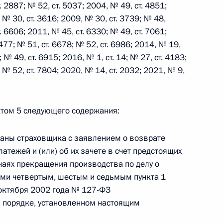
. 2887; № 52, ст. 5037; 2004, № 49, ст. 4851;
, № 30, ст. 3616; 2009, № 30, ст. 3739; № 48,
. 6606; 2011, № 45, ст. 6330; № 49, ст. 7061;
 г. № 242-ФЗ
477; № 51, ст. 6678; № 52, ст. 6986; 2014, № 19,
части первой и статью 227–1 части второй Налогового
; № 49, ст. 6915; 2016, № 1, ст. 14; № 27, ст. 4183;
, № 52, ст. 7804; 2020, № 14, ст. 2032; 2021, № 9,
нктом 5 следующего содержания:
 г. № 246-ФЗ
ганы страховщика с заявлением о возврате
 Российской Федерации
тежей и (или) об их зачете в счет предстоящих
чаях прекращения производства по делу о
ами четвертым, шестым и седьмым пункта 1
 октября 2002 года № 127-ФЗ
 в порядке, установленном настоящим
 г. № 268-ФЗ
кон «О пробации в Российской Федерации»