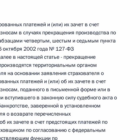
 г. № 264-ФЗ
ерального закона «Об актах гражданского состояния»
ованных платежей и (или) их зачет в счет
сти 13 статьи 3 Федерального закона «О внесении
зносам в случаях прекращения производства по
х гражданского состояния“
 абзацами четвертым, шестым и седьмым пункта
26 октября 2002 года № 127-ФЗ
далее в настоящей статье - прекращение
, производятся территориальным органом
еля на основании заявления страхователя о
 г. № 270-ФЗ
анных платежей и (или) об их зачете в счет
ального закона «Об автономных учреждениях»
зносам, поданного в письменной форме или в
и вступившего в законную силу судебного акта о
банкротстве, заверенной в установленном
ля о возврате перечисленных
об их зачете в счет предстоящих платежей по
 г. № 244-ФЗ
аховщиком по согласованию с федеральным
ельством Российской Федерации и Кабинетом
ществляющим функции по