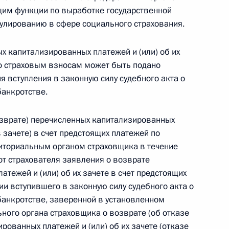
щим функции по выработке государственной
 г. № 266-ФЗ
улированию в сфере социального страхования.
 Российской Федерации «О защите прав потребителей»
х капитализированных платежей и (или) об их
по страховым взносам может быть подано
ня вступления в законную силу судебного акта о
банкротстве.
 г. № 247-ФЗ
возврате) перечисленных капитализированных
екса Российской Федерации об административных
в зачете) в счет предстоящих платежей по
иториальным органом страховщика в течение
 от страхователя заявления о возврате
тежей и (или) об их зачете в счет предстоящих
и вступившего в законную силу судебного акта о
 г. № 245-ФЗ
банкротстве, заверенной в установленном
ного органа страховщика о возврате (об отказе
ельством Российской Федерации и Правительством
рованных платежей и (или) об их зачете (отказе
сфере деятельности с драгоценными металлами,