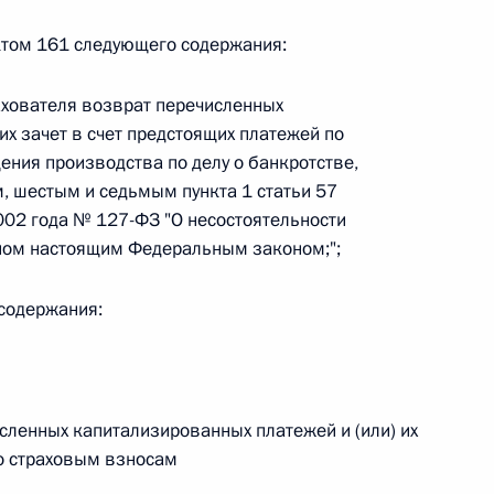
нктом 161 следующего содержания:
ахователя возврат перечисленных
 г. № 267-ФЗ
их зачет в счет предстоящих платежей по
ения производства по делу о банкротстве,
льного закона «О благотворительной деятельности
 шестым и седьмым пункта 1 статьи 57
002 года № 127-ФЗ "О несостоятельности
енном настоящим Федеральным законом;";
 содержания:
 г. № 251-ФЗ
с Российской Федерации и статьи 31 и 151 Уголовно-
дерации
сленных капитализированных платежей и (или) их
по страховым взносам