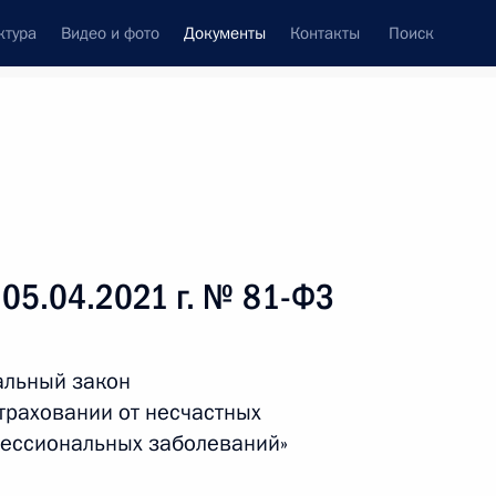
ктура
Видео и фото
Документы
Контакты
Поиск
 документов
Справка
Конституция России
 05.04.2021 г. № 81-ФЗ
альный закон
траховании от несчастных
фессиональных заболеваний»
дата принятия