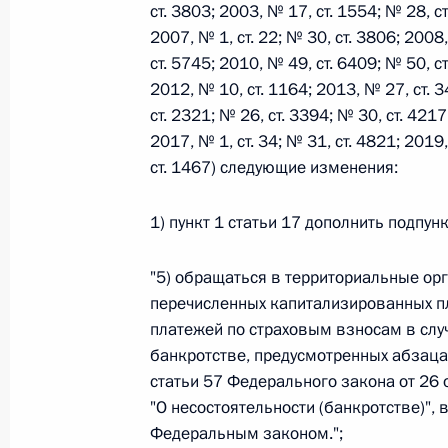
ст. 3803; 2003, № 17, ст. 1554; № 28, ст
2007, № 1, ст. 22; № 30, ст. 3806; 2008
ст. 5745; 2010, № 49, ст. 6409; № 50, ст
Федеральный закон от 26.07.2026
2012, № 10, ст. 1164; 2013, № 27, ст. 3
О внесении изменений в статьи 85 и 102 
ст. 2321; № 26, ст. 3394; № 30, ст. 4217
кодекса Российской Федерации
2017, № 1, ст. 34; № 31, ст. 4821; 2019
26 июля 2026 года
ст. 1467) следующие изменения:
1) пункт 1 статьи 17 дополнить подпу
Федеральный закон от 26.07.2026
"5) обращаться в территориальные ор
О внесении изменений в Трудовой кодекс
перечисленных капитализированных пла
26 июля 2026 года
платежей по страховым взносам в слу
банкротстве, предусмотренных абзац
статьи 57 Федерального закона от 26
"О несостоятельности (банкротстве)",
Федеральный закон от 26.07.2026
Федеральным законом.";
О внесении изменений в Федеральный за