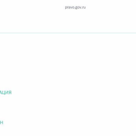
Найти документ
pravo.gov.ru
o.gov.ru
 г. № 259-ФЗ
льного закона «О статусе военнослужащих» и статью 86
 Российской Федерации»
АЦИЯ
ОН
 г. № 265-ФЗ