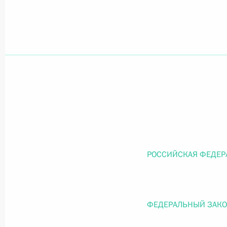
Официальный портал правовой информации
prav
26 июля 2026 года
Федеральный закон от 26.07.2026
О внесении изменений в статью 11 Федера
Федерального закона «Об образовании в
РОССИЙСКАЯ ФЕДЕР
26 июля 2026 года
ФЕДЕРАЛЬНЫЙ ЗАК
Федеральный закон от 26.07.2026