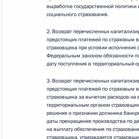
Министров Киргизской Республики о прав
выработке государственной политики
по вопросам внутренних дел и миграции 
социального страхования.
26 июля 2026 года
2. Возврат перечисленных капитализир
предстоящих платежей по страховым 
Федеральный закон от 26.07.2026
страховщика при условии исполнения 
Федеральным законом обязанности по
О внесении изменений в Кодекс внутренн
дату поступления в территориальный 
Федерального закона «Об обеспечении ед
26 июля 2026 года
3. Возврат перечисленных капитализир
предстоящих платежей по страховым 
страховщика за вычетом расходов на 
Федеральный закон от 26.07.2026
территориальным органом страховщик
решения о признании должника банкро
О внесении изменений в Кодекс Российс
даты прекращения производства по де
26 июля 2026 года
на выплату обеспечения по страхован
страховщика, утверждается страховщ