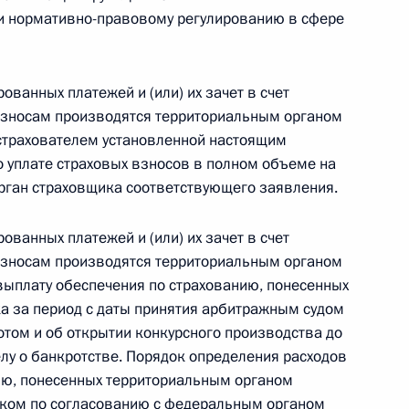
овом статусе представительств компетентных органов
 и нормативно-правовому регулированию в сфере
в Российской Федерации и Киргизской Республике
ованных платежей и (или) их зачет в счет
взносам производятся территориальным органом
 г. № 252-ФЗ
страхователем установленной настоящим
 уплате страховых взносов в полном объеме на
его водного транспорта Российской Федерации и статью 1
орган страховщика соответствующего заявления.
инства измерений»
ованных платежей и (или) их зачет в счет
взносам производятся территориальным органом
выплату обеспечения по страхованию, понесенных
 г. № 250-ФЗ
а за период с даты принятия арбитражным судом
том и об открытии конкурсного производства до
кой Федерации об административных правонарушениях
лу о банкротстве. Порядок определения расходов
ию, понесенных территориальным органом
иком по согласованию с федеральным органом