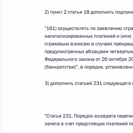
26 июля 2026 года
2) пункт 2 статьи 18 дополнить подпу
"161) осуществлять по заявлению стр
Федеральный закон от 26.07.2026
капитализированных платежей и (или) 
страховым взносам в случаях прекращ
О внесении изменения в статью 2 Федера
предусмотренных абзацами четвертым,
и добровольчестве (волонтерстве)»
Федерального закона от 26 октября 2
26 июля 2026 года
(банкротстве)", в порядке, установл
3) дополнить статьей 231 следующего
Федеральный закон от 26.07.2026
О внесении изменений в Уголовный кодек
процессуального кодекса Российской Фе
"Статья 231. Порядок возврата перечи
26 июля 2026 года
зачета в счет предстоящих платежей 