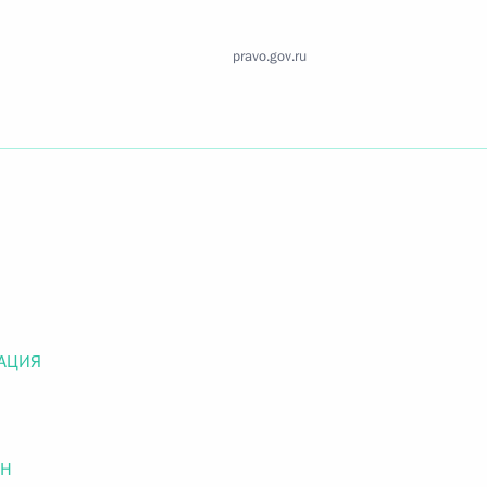
Найти документ
pravo.gov.ru
o.gov.ru
 г. № 259-ФЗ
льного закона «О статусе военнослужащих» и статью 86
 Российской Федерации»
АЦИЯ
 г. № 265-ФЗ
ОН