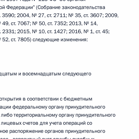
ой Федерации" (Собрание законодательства
3590; 2004, № 27, ст. 2711; № 35, ст. 3607; 2009,
 49, ст. 7067; № 50, ст. 7352; 2013, № 14,
. 2331; 2015, № 10, ст. 1427; 2016, № 1, ст. 45;
 г. № 267-ФЗ
 № 52, ст. 7805) следующие изменения:
льного закона «О благотворительной деятельности
адцатым и восемнадцатым следующего
 г. № 251-ФЗ
открытия в соответствии с бюджетным
с Российской Федерации и статьи 31 и 151 Уголовно-
ации федеральному органу принудительного
дерации
 либо территориальному органу принудительного
 лицевых счетов для учета операций со
ное распоряжение органов принудительного