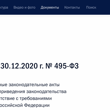
ктура
Видео и фото
Документы
Контакты
Поиск
 документов
Справка
Конституция России
 30.12.2020 г. № 495-ФЗ
ные законодательные акты
приведения законодательства
тствие с требованиями
Российской Федерации
дата принятия