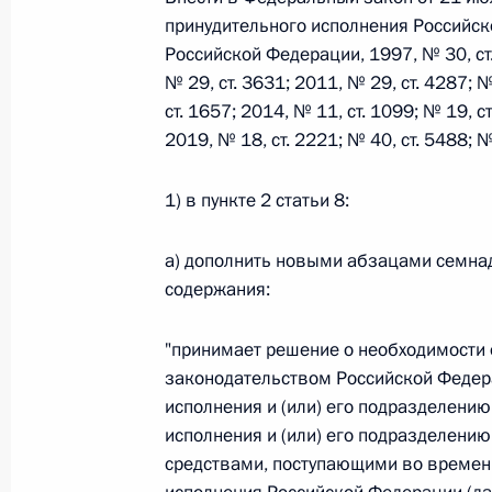
принудительного исполнения Российск
26 июля 2026 года
Российской Федерации, 1997, № 30, ст. 
№ 29, ст. 3631; 2011, № 29, ст. 4287; №
ст. 1657; 2014, № 11, ст. 1099; № 19, ст
Федеральный закон от 26.07.2026
2019, № 18, ст. 2221; № 40, ст. 5488;
О внесении изменения в статью 2 Федера
и добровольчестве (волонтерстве)»
1) в пункте 2 статьи 8:
26 июля 2026 года
а) дополнить новыми абзацами семн
содержания:
Федеральный закон от 26.07.2026
"принимает решение о необходимости 
О внесении изменений в Уголовный кодек
законодательством Российской Федер
процессуального кодекса Российской Фе
исполнения и (или) его подразделению
26 июля 2026 года
исполнения и (или) его подразделению
средствами, поступающими во времен