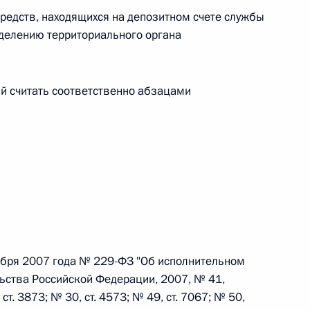
редств, находящихся на депозитном счете службы
 г. № 266-ФЗ
делению территориального органа
 Российской Федерации «О защите прав потребителей»
й считать соответственно абзацами
 г. № 247-ФЗ
екса Российской Федерации об административных
ября 2007 года № 229-ФЗ "Об исполнительном
 г. № 245-ФЗ
ьства Российской Федерации, 2007, № 41,
ельством Российской Федерации и Правительством
 ст. 3873; № 30, ст. 4573; № 49, ст. 7067; № 50,
сфере деятельности с драгоценными металлами,