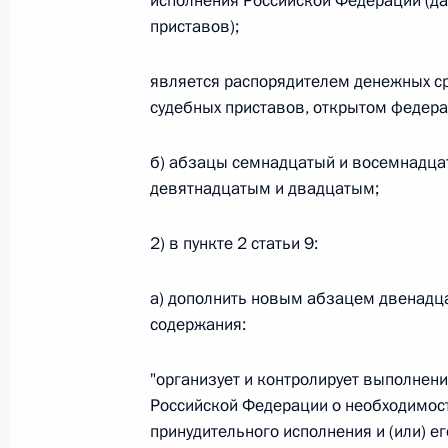
исполнения Российской Федерации (да
приставов);
Федеральный закон от 26.07.2026
О внесении изменений в статью 13–2 Фед
является распорядителем денежных ср
и признании утратившим силу пункта 1 ча
судебных приставов, открытом федера
изменений в Федеральный закон „Об акта
26 июля 2026 года
б) абзацы семнадцатый и восемнадца
девятнадцатым и двадцатым;
Федеральный закон от 26.07.2026
2) в пункте 2 статьи 9:
О внесении изменения в статью 10 Федер
а) дополнить новым абзацем двенадц
26 июля 2026 года
содержания:
"организует и контролирует выполнен
Федеральный закон от 26.07.2026
Российской Федерации о необходимост
принудительного исполнения и (или) е
О ратификации Соглашения между Правит