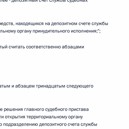
лее - депозитный счет службы судебных
 г. № 264-ФЗ
ерального закона «Об актах гражданского состояния»
едств, находящихся на депозитном счете службы
сти 13 статьи 3 Федерального закона «О внесении
льному органу принудительного исполнения;";
х гражданского состояния“
тый считать соответственно абзацами
 г. № 270-ФЗ
ального закона «Об автономных учреждениях»
атым и абзацем тринадцатым следующего
ие решения главного судебного пристава
 г. № 244-ФЗ
и открытия территориальному органу
го подразделению депозитного счета службы
ельством Российской Федерации и Кабинетом