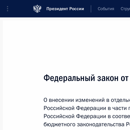
Президент России
События
Стру
Новости
Поручения Президента
Банк
Название документа или его номер
Федеральный закон от
Текст в документе
О внесении изменений в отдель
Вид документа
Российской Федерации в части 
Все
Российской Федерации в соотве
бюджетного законодательства 
Дата вступления в силу...
или 