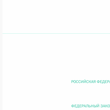
Официальный портал правовой информации
prav
26 июля 2026 года
Федеральный закон от 26.07.2026
О внесении изменений в статью 11 Федера
Федерального закона «Об образовании в
26 июля 2026 года
РОССИЙСКАЯ ФЕДЕР
Федеральный закон от 26.07.2026
ФЕДЕРАЛЬНЫЙ ЗАК