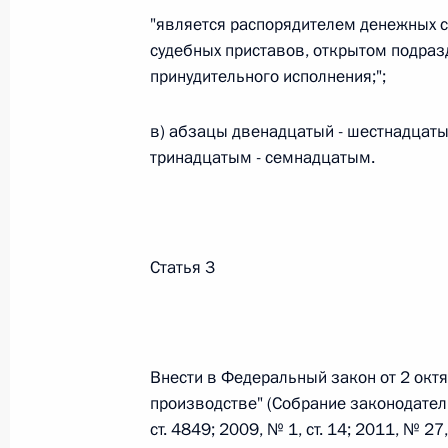
"является распорядителем денежных с
Федеральный закон от 26.07.2026
судебных приставов, открытом подраз
принудительного исполнения;";
О внесении изменения в статью 6 Закона
26 июля 2026 года
в) абзацы двенадцатый - шестнадцаты
тринадцатым - семнадцатым.
Федеральный закон от 26.07.2026
О внесении изменений в статью 9.21 Код
правонарушениях
Статья 3
26 июля 2026 года
Внести в Федеральный закон от 2 окт
Федеральный закон от 26.07.2026
производстве" (Собрание законодател
О ратификации Соглашения между Правит
ст. 4849; 2009, № 1, ст. 14; 2011, № 27,
Республики Беларусь о сотрудничестве в 