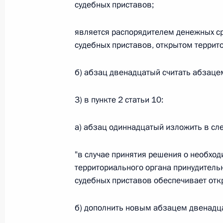
Министров Киргизской Республики о прав
судебных приставов;
по вопросам внутренних дел и миграции 
26 июля 2026 года
является распорядителем денежных ср
судебных приставов, открытом террито
б) абзац двенадцатый считать абзац
Федеральный закон от 26.07.2026
О внесении изменений в Кодекс внутренн
3) в пункте 2 статьи 10:
Федерального закона «Об обеспечении ед
26 июля 2026 года
а) абзац одиннадцатый изложить в сл
"в случае принятия решения о необхо
Федеральный закон от 26.07.2026
территориального органа принудитель
судебных приставов обеспечивает откр
О внесении изменений в Кодекс Российс
26 июля 2026 года
б) дополнить новым абзацем двенадц