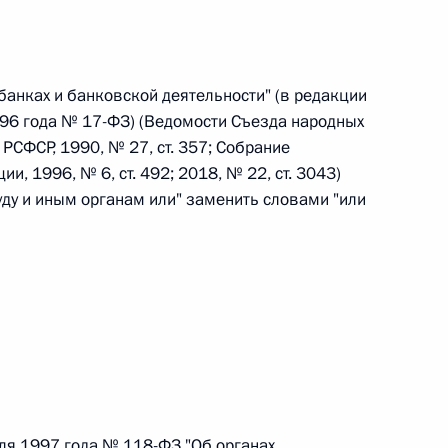
 г. № 242-ФЗ
банках и банковской деятельности" (в редакции
части первой и статью 227–1 части второй Налогового
96 года № 17-ФЗ) (Ведомости Съезда народных
РСФСР, 1990, № 27, ст. 357; Собрание
, 1996, № 6, ст. 492; 2018, № 22, ст. 3043)
суду и иным органам или" заменить словами "или
 г. № 246-ФЗ
 Российской Федерации
 г. № 268-ФЗ
ля 1997 года № 118-ФЗ "Об органах
кон «О пробации в Российской Федерации»