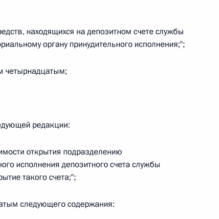
овом статусе представительств компетентных органов
в Российской Федерации и Киргизской Республике
едств, находящихся на депозитном счете службы
риальному органу принудительного исполнения;";
ем четырнадцатым;
 г. № 252-ФЗ
его водного транспорта Российской Федерации и статью 1
инства измерений»
едующей редакции:
димости открытия подразделению
 г. № 250-ФЗ
ного исполнения депозитного счета службы
ытие такого счета;";
кой Федерации об административных правонарушениях
атым следующего содержания: