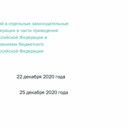
ального закона «О персональных данных» и отдельные
ации
й в отдельные законодательные
ерации в части приведения
ссийской Федерации в
 г. № 256-ФЗ
ованиями бюджетного
оссийской Федерации
кон «О присяжных заседателях федеральных судов общей
й 22 декабря 2020 года
 25 декабря 2020 года
 г. № 263-ФЗ
ального закона «О государственной регистрации