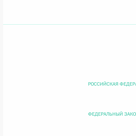
Официальный портал правовой информации
prav
26 июля 2026 года
Федеральный закон от 26.07.2026
О внесении изменений в статью 11 Федера
РОССИЙСКАЯ ФЕДЕР
Федерального закона «Об образовании в
26 июля 2026 года
ФЕДЕРАЛЬНЫЙ ЗАК
Федеральный закон от 26.07.2026