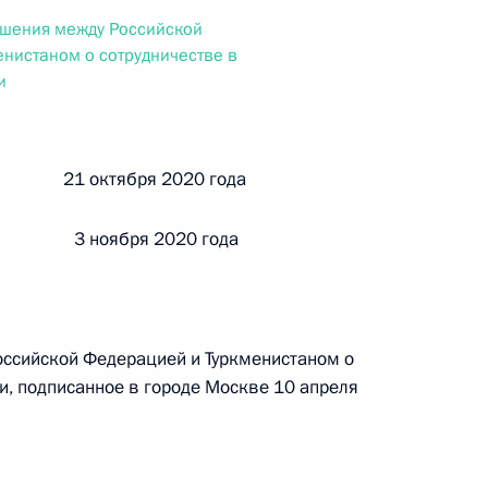
ального закона «О персональных данных» и отдельные
ашения между Российской
ации
нистаном о сотрудничестве в
и
 г. № 256-ФЗ
й 21 октября 2020 года
кон «О присяжных заседателях федеральных судов общей
 3 ноября 2020 года
ссийской Федерацией и Туркменистаном о
 г. № 263-ФЗ
и, подписанное в городе Москве 10 апреля
ального закона «О государственной регистрации