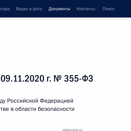
ктура
Видео и фото
Документы
Контакты
Поиск
 документов
Справка
Конституция России
 09.11.2020 г. № 355-ФЗ
ду Российской Федерацией
тве в области безопасности
дата принятия
pravo.gov.ru