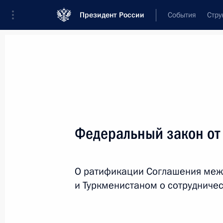
Президент России
События
Стру
Новости
Поручения Президента
Банк
Название документа или его номер
Федеральный закон от
Текст в документе
О ратификации Соглашения меж
Вид документа
и Туркменистаном о сотрудничес
Все
Дата вступления в силу...
или 