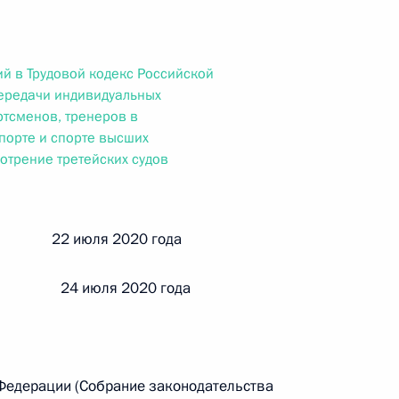
ального закона «О персональных данных» и отдельные
ации
й в Трудовой кодекс Российской
ередачи индивидуальных
ртсменов, тренеров в
 г. № 256-ФЗ
порте и спорте высших
отрение третейских судов
кон «О присяжных заседателях федеральных судов общей
й 22 июля 2020 года
 24 июля 2020 года
 г. № 263-ФЗ
ального закона «О государственной регистрации
 Федерации (Собрание законодательства