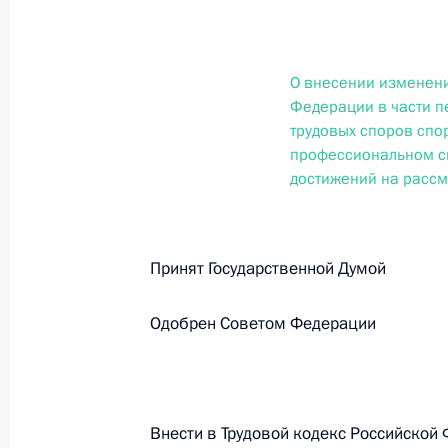
О внесении изменений в статью 12 Федер
законодательные акты Российской Федер
26 июля 2026 года
О внесении изменени
Федерации в части п
трудовых споров спо
Федеральный закон от 26.07.2026
профессиональном с
достижений на рассм
О внесении изменений в Федеральный за
юрисдикции в Российской Федерации»
26 июля 2026 года
Принят Государственной Думо
Одобрен Советом Федерации
Федеральный закон от 26.07.2026
О внесении изменений в статью 12 Федер
недвижимости»
26 июля 2026 года
Внести в Трудовой кодекс Российской