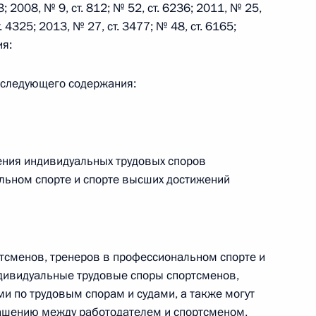
; 2008, № 9, ст. 812; № 52, ст. 6236; 2011, № 25,
. 4325; 2013, № 27, ст. 3477; № 48, ст. 6165;
ия:
 г. № 242-ФЗ
части первой и статью 227–1 части второй Налогового
3 следующего содержания:
ения индивидуальных трудовых споров
 г. № 246-ФЗ
льном спорте и спорте высших достижений
 Российской Федерации
тсменов, тренеров в профессиональном спорте и
ндивидуальные трудовые споры спортсменов,
 г. № 268-ФЗ
и по трудовым спорам и судами, а также могут
ашению между работодателем и спортсменом,
кон «О пробации в Российской Федерации»