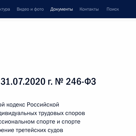
ктура
Видео и фото
Документы
Контакты
Поиск
 документов
Справка
Конституция России
 31.07.2020 г. № 246-ФЗ
ой кодекс Российской
дивидуальных трудовых споров
ссиональном спорте и спорте
ение третейских судов
дата принятия