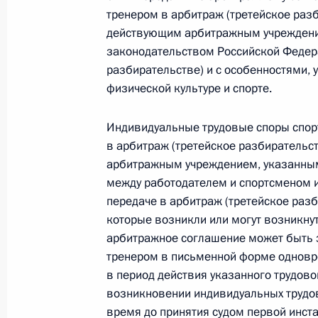
тренером в арбитраж (третейское раз
26 июля 2026 года
действующим арбитражным учреждени
законодательством Российской Федер
разбирательстве) и с особенностями,
Федеральный закон от 26.07.2026
физической культуре и спорте.
О внесении изменения в статью 2 Федера
Индивидуальные трудовые споры спор
и добровольчестве (волонтерстве)»
в арбитраж (третейское разбирательс
26 июля 2026 года
арбитражным учреждением, указанным 
между работодателем и спортсменом 
передаче в арбитраж (третейское раз
Федеральный закон от 26.07.2026
которые возникли или могут возникну
арбитражное соглашение может быть 
О внесении изменений в Уголовный кодек
процессуального кодекса Российской Фе
тренером в письменной форме одновр
в период действия указанного трудово
26 июля 2026 года
возникновении индивидуальных трудо
время до принятия судом первой инст