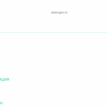
Найти документ
pravo.gov.ru
o.gov.ru
 г. № 259-ФЗ
льного закона «О статусе военнослужащих» и статью 86
 Российской Федерации»
АЦИЯ
 г. № 265-ФЗ
ОН