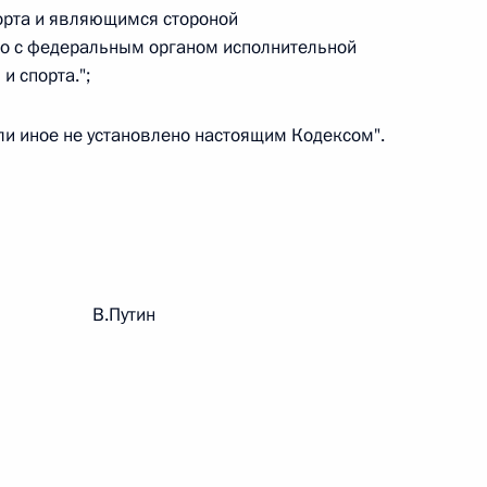
овом статусе представительств компетентных органов
орта и являющимся стороной
в Российской Федерации и Киргизской Республике
го с федеральным органом исполнительной
и спорта.";
сли иное не установлено настоящим Кодексом".
 г. № 252-ФЗ
его водного транспорта Российской Федерации и статью 1
инства измерений»
рации В.Путин
 г. № 250-ФЗ
кой Федерации об административных правонарушениях