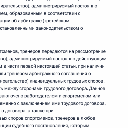
бирательство), администрируемый постоянно
ем, образованным в соответствии с
ации об арбитраже (третейском
 установленными законодательством о
 г. № 267-ФЗ
льного закона «О благотворительной деятельности
тсменов, тренеров передаются на рассмотрение
тво), администрируемый постоянно действующим
в части первой настоящей статьи, при наличии
или тренером арбитражного соглашения о
бирательство) индивидуальных трудовых споров,
 г. № 251-ФЗ
ть между сторонами трудового договора. Данное
заключено работодателем и спортсменом или
с Российской Федерации и статьи 31 и 151 Уголовно-
дерации
еменно с заключением ими трудового договора,
го договора, а также при
вых споров спортсменов, тренеров в любое
анции судебного постановления, которым