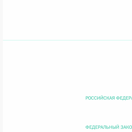
Официальный портал правовой информации
prav
26 июля 2026 года
Федеральный закон от 26.07.2026
О внесении изменений в статью 11 Федера
Федерального закона «Об образовании в
26 июля 2026 года
РОССИЙСКАЯ ФЕДЕР
Федеральный закон от 26.07.2026
ФЕДЕРАЛЬНЫЙ ЗАК