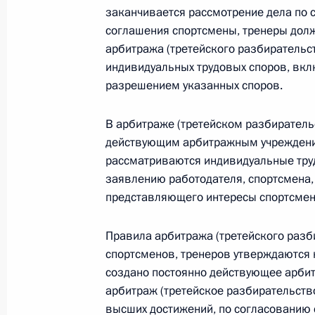
заканчивается рассмотрение дела по 
Федеральный закон от 26.07.2026
соглашения спортсмены, тренеры дол
арбитража (третейского разбирательст
О внесении изменений в статью 13–2 Фед
и признании утратившим силу пункта 1 ча
индивидуальных трудовых споров, вкл
изменений в Федеральный закон „Об акта
разрешением указанных споров.
26 июля 2026 года
В арбитраже (третейском разбиратель
действующим арбитражным учреждение
рассматриваются индивидуальные тру
Федеральный закон от 26.07.2026
заявлению работодателя, спортсмена,
О внесении изменения в статью 10 Федер
представляющего интересы спортсмена
26 июля 2026 года
Правила арбитража (третейского разб
спортсменов, тренеров утверждаются 
создано постоянно действующее арби
Федеральный закон от 26.07.2026
арбитраж (третейское разбирательств
О ратификации Соглашения между Правит
высших достижений, по согласовани