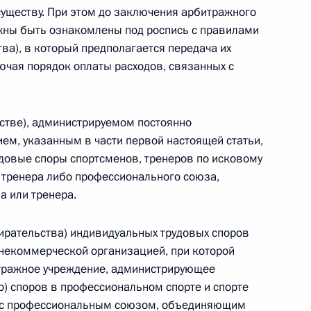
существу. При этом до заключения арбитражного
 г. № 264-ФЗ
жны быть ознакомлены под роспись с правилами
ва), в который предполагается передача их
ерального закона «Об актах гражданского состояния»
сти 13 статьи 3 Федерального закона «О внесении
ючая порядок оплаты расходов, связанных с
х гражданского состояния“
стве), администрируемом постоянно
м, указанным в части первой настоящей статьи,
довые споры спортсменов, тренеров по исковому
 г. № 270-ФЗ
 тренера либо профессионального союза,
ального закона «Об автономных учреждениях»
 или тренера.
ирательства) индивидуальных трудовых споров
некоммерческой организацией, при которой
тражное учреждение, администрирующее
 г. № 244-ФЗ
о) споров в профессиональном спорте и спорте
ельством Российской Федерации и Кабинетом
ю с профессиональным союзом, объединяющим