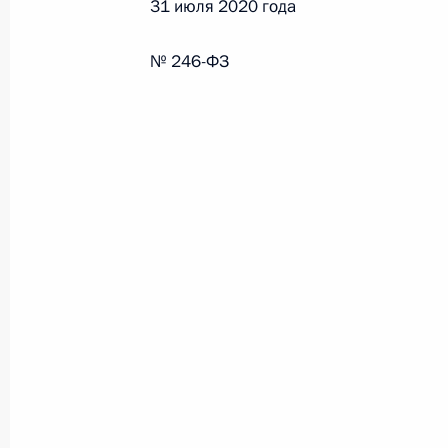
31 июля 2020 года
Федеральный закон от 26.07.2026
№ 246-ФЗ
О внесении изменения в статью 6 Закона
26 июля 2026 года
Федеральный закон от 26.07.2026
О внесении изменений в статью 9.21 Код
правонарушениях
26 июля 2026 года
Федеральный закон от 26.07.2026
О ратификации Соглашения между Правит
Республики Беларусь о сотрудничестве в 