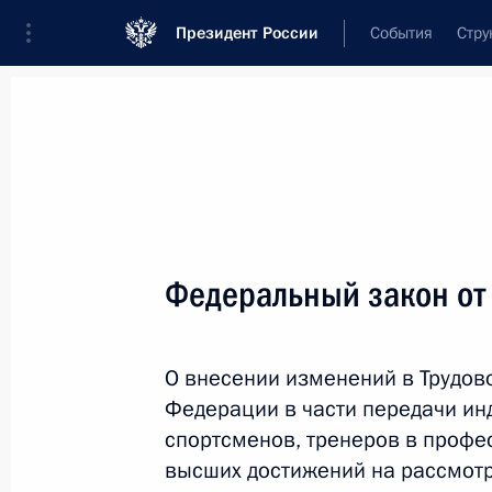
Президент России
События
Стру
Новости
Поручения Президента
Банк
Название документа или его номер
Федеральный закон от
Текст в документе
О внесении изменений в Трудов
Вид документа
Федерации в части передачи ин
Все
спортсменов, тренеров в профе
высших достижений на рассмотр
Дата вступления в силу...
или 