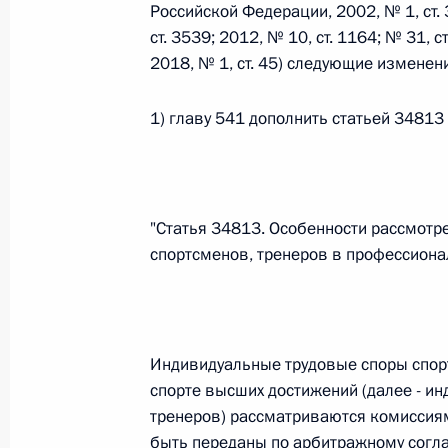
Российской Федерации, 2002, № 1, ст. 3
ст. 3539; 2012, № 10, ст. 1164; № 31, ст
2018, № 1, ст. 45) следующие изменен
Федеральный закон от 26.07.2026
О внесении изменений в статьи 85 и 102 
1) главу 541 дополнить статьей 3481
кодекса Российской Федерации
26 июля 2026 года
"Статья 34813. Особенности рассмотр
Федеральный закон от 26.07.2026
спортсменов, тренеров в профессиона
О внесении изменений в Трудовой кодекс
26 июля 2026 года
Индивидуальные трудовые споры спор
спорте высших достижений (далее - и
Федеральный закон от 26.07.2026
тренеров) рассматриваются комиссиям
быть переданы по арбитражному согл
О внесении изменений в Федеральный за