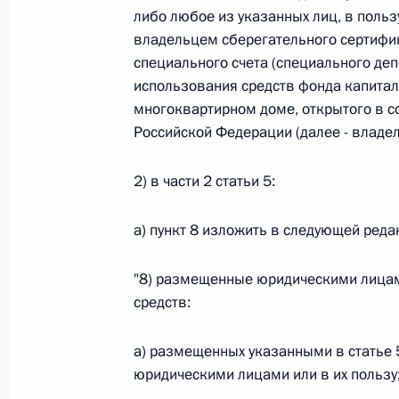
Министров Киргизской Республики о прав
либо любое из указанных лиц, в пользу
по вопросам внутренних дел и миграции 
владельцем сберегательного сертифи
26 июля 2026 года
специального счета (специального де
использования средств фонда капита
многоквартирном доме, открытого в 
Российской Федерации (далее - владел
Федеральный закон от 26.07.2026
О внесении изменений в Кодекс внутренн
2) в части 2 статьи 5:
Федерального закона «Об обеспечении ед
26 июля 2026 года
а) пункт 8 изложить в следующей реда
"8) размещенные юридическими лицами
Федеральный закон от 26.07.2026
средств:
О внесении изменений в Кодекс Российс
а) размещенных указанными в статье
26 июля 2026 года
юридическими лицами или в их пользу