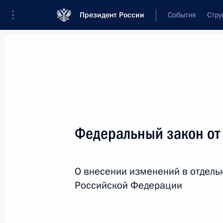
Президент России
События
Стру
Новости
Поручения Президента
Банк
Название документа или его номер
Федеральный закон от
Текст в документе
О внесении изменений в отдель
Вид документа
Российской Федерации
Все
Дата вступления в силу...
или 