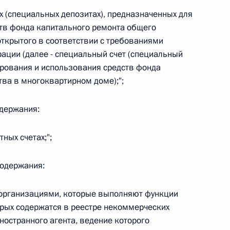
х (специальных депозитах), предназначенных для
 г. № 266-ФЗ
тв фонда капитального ремонта общего
ткрытого в соответствии с требованиями
 Российской Федерации «О защите прав потребителей»
ции (далее - специальный счет (специальный
рования и использования средств фонда
ва в многоквартирном доме);";
 г. № 247-ФЗ
одержания:
екса Российской Федерации об административных
ных счетах;";
содержания:
организациями, которые выполняют функции
 г. № 245-ФЗ
орых содержатся в реестре некоммерческих
ельством Российской Федерации и Правительством
остранного агента, ведение которого
сфере деятельности с драгоценными металлами,