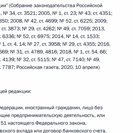
ии" (Собрание законодательства Российской
 г. № 264-ФЗ
№ 34, ст. 3521; 2005, № 1, ст. 23; № 43, ст. 4351;
350; 2008, № 42, ст. 4699; № 52, ст. 6225; 2009,
ерального закона «Об актах гражданского состояния»
сти 13 статьи 3 Федерального закона «О внесении
 ст. 3873; № 29, ст. 4262; № 49, ст. 7059; 2013,
х гражданского состояния“
т. 6336; № 52, ст. 6975; 2014, № 14, ст. 1533;
1, ст. 4, 14; № 27, ст. 3958; № 29, ст. 4355; 2016,
669; № 31, ст. 4789, 4816; 2018, № 1, ст. 54, 66;
т. 4139; № 32, ст. 5115; № 47, ст. 7140; № 49,
т. 7787; Российская газета, 2020, 10 апреля)
 г. № 270-ФЗ
ального закона «Об автономных учреждениях»
ющей редакции:
Федерации, иностранный гражданин, лицо без
ющие предпринимательскую деятельность, или
 г. № 244-ФЗ
е 51 настоящего Федерального закона,
ельством Российской Федерации и Кабинетом
ского вклада или договор банковского счета,