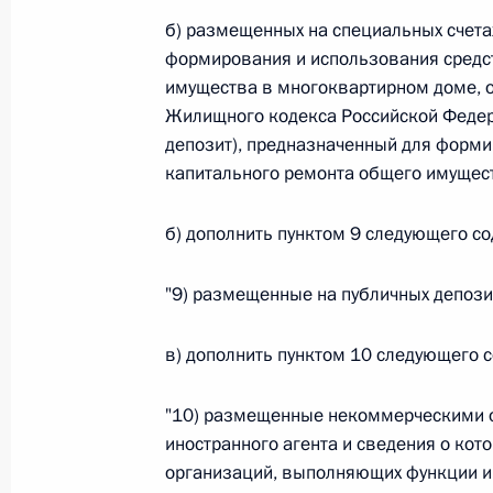
б) размещенных на специальных счета
Федеральный закон от 26.07.2026
формирования и использования средс
имущества в многоквартирном доме, о
О внесении изменения в статью 6 Закона
Жилищного кодекса Российской Федера
26 июля 2026 года
депозит), предназначенный для форми
капитального ремонта общего имущест
Федеральный закон от 26.07.2026
б) дополнить пунктом 9 следующего с
О внесении изменений в статью 9.21 Код
правонарушениях
"9) размещенные на публичных депозит
26 июля 2026 года
в) дополнить пунктом 10 следующего 
"10) размещенные некоммерческими 
Федеральный закон от 26.07.2026
иностранного агента и сведения о кот
О ратификации Соглашения между Правит
организаций, выполняющих функции ин
Республики Беларусь о сотрудничестве в 