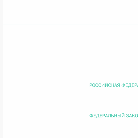
Официальный портал правовой информации
prav
26 июля 2026 года
Федеральный закон от 26.07.2026
О внесении изменений в статью 11 Федера
РОССИЙСКАЯ ФЕДЕР
Федерального закона «Об образовании в
26 июля 2026 года
ФЕДЕРАЛЬНЫЙ ЗАК
Федеральный закон от 26.07.2026