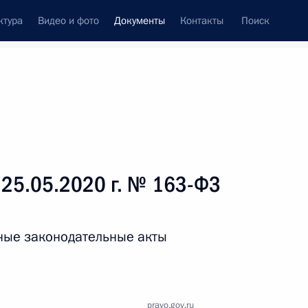
ктура
Видео и фото
Документы
Контакты
Поиск
 документов
Справка
Конституция России
 25.05.2020 г. № 163-ФЗ
ные законодательные акты
дата принятия
pravo.gov.ru