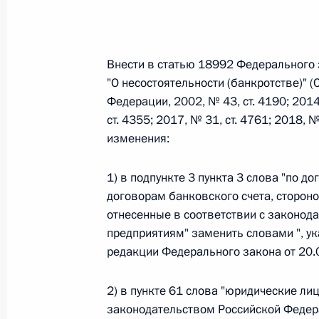
Федеральный закон от 26.07.2026
Внести в статью 18992 Федерального 
О внесении изменений в статьи 85 и 102 
"О несостоятельности (банкротстве)" 
кодекса Российской Федерации
Федерации, 2002, № 43, ст. 4190; 2014,
26 июля 2026 года
ст. 4355; 2017, № 31, ст. 4761; 2018, 
изменения:
Федеральный закон от 26.07.2026
1) в подпункте 3 пункта 3 слова "по д
договорам банковского счета, сторон
О внесении изменений в Трудовой кодекс
отнесенные в соответствии с законо
26 июля 2026 года
предприятиям" заменить словами ", ук
редакции Федерального закона от 20
Федеральный закон от 26.07.2026
2) в пункте 61 слова "юридические лиц
законодательством Российской Федер
О внесении изменений в Федеральный за