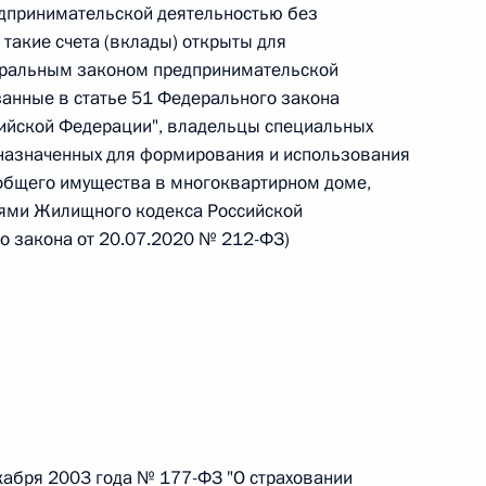
дпринимательской деятельностью без
такие счета (вклады) открыты для
еральным законом предпринимательской
занные в статье 51 Федерального закона
сийской Федерации", владельцы специальных
 г. № 267-ФЗ
дназначенных для формирования и использования
льного закона «О благотворительной деятельности
 общего имущества в многоквартирном доме,
иями Жилищного кодекса Российской
о закона от 20.07.2020 № 212-ФЗ)
 г. № 251-ФЗ
с Российской Федерации и статьи 31 и 151 Уголовно-
дерации
кабря 2003 года № 177-ФЗ "О страховании