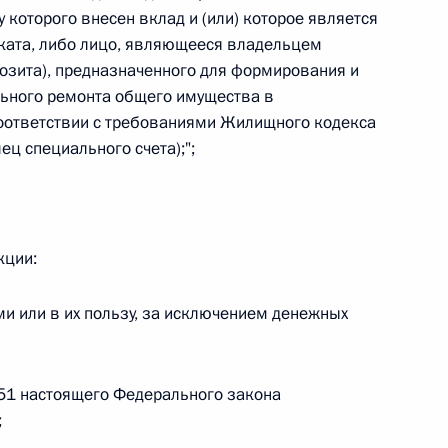
овом статусе представительств компетентных органов
 которого внесен вклад и (или) которое является
в Российской Федерации и Киргизской Республике
ката, либо лицо, являющееся владельцем
позита), предназначенного для формирования и
льного ремонта общего имущества в
соответствии с требованиями Жилищного кодекса
ец специального счета);";
 г. № 252-ФЗ
его водного транспорта Российской Федерации и статью 1
инства измерений»
кции:
 или в их пользу, за исключением денежных
 г. № 250-ФЗ
кой Федерации об административных правонарушениях
 51 настоящего Федерального закона
;