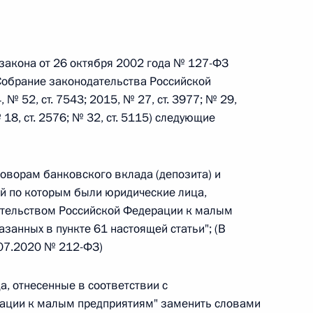
 г. № 242-ФЗ
закона от 26 октября 2002 года № 127-ФЗ
части первой и статью 227–1 части второй Налогового
(Собрание законодательства Российской
 № 52, ст. 7543; 2015, № 27, ст. 3977; № 29,
№ 18, ст. 2576; № 32, ст. 5115) следующие
 г. № 246-ФЗ
оговорам банковского вклада (депозита) и
ой по которым были юридические лица,
 Российской Федерации
дательством Российской Федерации к малым
азанных в пункте 61 настоящей статьи"; (В
.07.2020 № 212-ФЗ)
 г. № 268-ФЗ
а, отнесенные в соответствии с
ации к малым предприятиям" заменить словами
кон «О пробации в Российской Федерации»