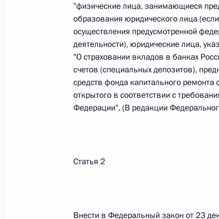
"физические лица, занимающиеся пре
26 июля 2026 года
образования юридического лица (если 
осуществления предусмотренной фед
деятельности), юридические лица, ука
"О страховании вкладов в банках Рос
Федеральный закон от 26.07.2026
счетов (специальных депозитов), пре
О внесении изменения в статью 2 Федера
средств фонда капитального ремонта
и добровольчестве (волонтерстве)»
открытого в соответствии с требован
26 июля 2026 года
Федерации". (В редакции Федеральног
Федеральный закон от 26.07.2026
Статья 2
О внесении изменений в Уголовный кодек
процессуального кодекса Российской Фе
26 июля 2026 года
Внести в Федеральный закон от 23 де