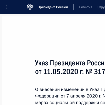
Президент России
События
Стру
Новости
Поручения Президента
Банк
Название документа или его номер
Указ Президента Росс
Текст в документе
от 11.05.2020 г. № 31
Вид документа
О внесении изменений в Указ П
Все
Федерации от 7 апреля 2020 г.
Дата вступления в силу...
или 
мерах социальной поддержки с