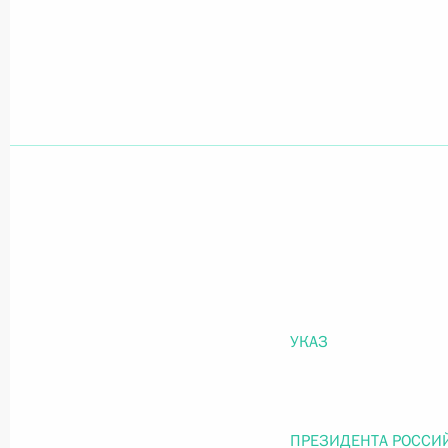
Официальный портал правовой информации
prav
26 июля 2026 года
Федеральный закон от 26.07.2026
О внесении изменений в статью 11 Федера
Федерального закона «Об образовании в
26 июля 2026 года
УКАЗ
Федеральный закон от 26.07.2026
ПРЕЗИДЕНТА РОССИ