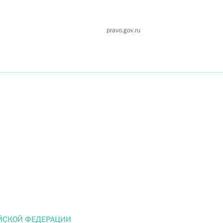
Найти документ
pravo.gov.ru
o.gov.ru
 г. № 259-ФЗ
льного закона «О статусе военнослужащих» и статью 86
 Российской Федерации»
 г. № 265-ФЗ
ЙСКОЙ ФЕДЕРАЦИИ