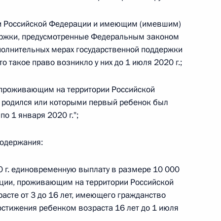
и Российской Федерации и имеющим (имевшим)
 г. № 242-ФЗ
ержки, предусмотренные Федеральным законом
ополнительных мерах государственной поддержки
части первой и статью 227–1 части второй Налогового
то такое право возникло у них до 1 июля 2020 г.;
 проживающим на территории Российской
к родился или которыми первый ребенок был
по 1 января 2020 г.";
 г. № 246-ФЗ
 Российской Федерации
содержания:
0 г. единовременную выплату в размере 10 000
ции, проживающим на территории Российской
асте от 3 до 16 лет, имеющего гражданство
 г. № 268-ФЗ
остижения ребенком возраста 16 лет до 1 июля
кон «О пробации в Российской Федерации»