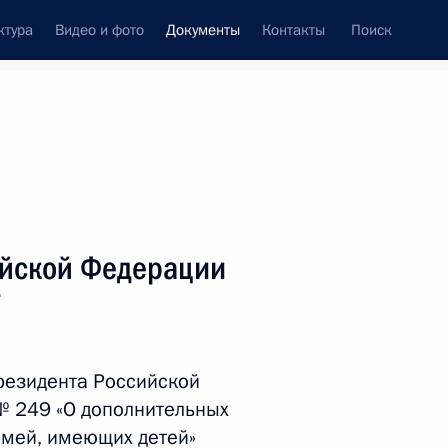
ктура
Видео и фото
Документы
Контакты
Поиск
 документов
Справка
Конституция России
ийской Федерации
7
резидента Российской
 № 249 «О дополнительных
дата принятия
емей, имеющих детей»