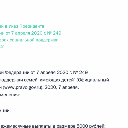
ального закона «О персональных данных» и отдельные
ации
й в Указ Президента
и от 7 апреля 2020 г. № 249
ерах социальной поддержки
 г. № 256-ФЗ
й"
кон «О присяжных заседателях федеральных судов общей
ой Федерации от 7 апреля 2020 г. № 249
 поддержки семей, имеющих детей" (Официальный
(www.pravo.gov.ru), 2020, 7 апреля,
менения:
 г. № 263-ФЗ
ального закона «О государственной регистрации
кции:
г. ежемесячные выплаты в размере 5000 рублей: