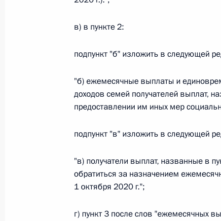
26 июля 2026 года
в) в пункте 2:
подпункт "б" изложить в следующей р
Федеральный закон от 26.07.2026
О внесении изменения в статью 2 Федера
"б) ежемесячные выплаты и единовре
и добровольчестве (волонтерстве)»
доходов семей получателей выплат, на
26 июля 2026 года
предоставлении им иных мер социальн
подпункт "в" изложить в следующей р
Федеральный закон от 26.07.2026
"в) получатели выплат, названные в пу
О внесении изменений в Уголовный кодек
обратиться за назначением ежемесяч
процессуального кодекса Российской Фе
1 октября 2020 г.";
26 июля 2026 года
г) пункт 3 после слов "ежемесячных в