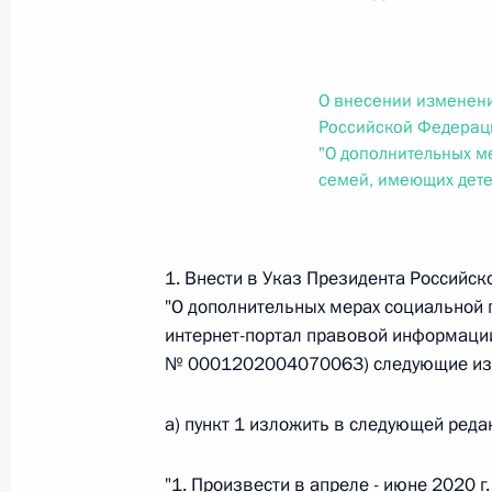
О внесении изменений в статью 12 Федер
законодательные акты Российской Федер
26 июля 2026 года
О внесении изменени
Российской Федераци
"О дополнительных м
Федеральный закон от 26.07.2026
семей, имеющих дете
О внесении изменений в Федеральный за
юрисдикции в Российской Федерации»
26 июля 2026 года
1. Внести в Указ Президента Российск
"О дополнительных мерах социальной
интернет-портал правовой информации 
№ 0001202004070063) следующие из
Федеральный закон от 26.07.2026
О внесении изменений в статью 12 Федер
а) пункт 1 изложить в следующей реда
недвижимости»
26 июля 2026 года
"1. Произвести в апреле - июне 2020 