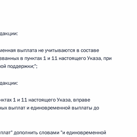
едакции:
 г. № 267-ФЗ
льного закона «О благотворительной деятельности
менная выплата не учитываются в составе
званных в пунктах 1 и 11 настоящего Указа, при
ой поддержки;";
едакции:
 г. № 251-ФЗ
нктах 1 и 11 настоящего Указа, вправе
с Российской Федерации и статьи 31 и 151 Уголовно-
ных выплат и единовременной выплаты до
дерации
ыплат" дополнить словами "и единовременной