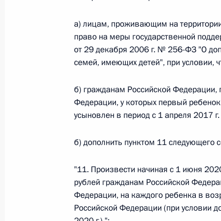
а) лицам, проживающим на территори
Федеральный закон от 26.07.2026
право на меры государственной подд
от 29 декабря 2006 г. № 256-ФЗ "О д
О внесении изменений в статьи 85 и 102 
кодекса Российской Федерации
семей, имеющих детей", при условии, ч
26 июля 2026 года
б) гражданам Российской Федерации,
Федерации, у которых первый ребено
усыновлен в период с 1 апреля 2017 г. 
Федеральный закон от 26.07.2026
О внесении изменений в Трудовой кодекс
б) дополнить пунктом 11 следующего 
26 июля 2026 года
"11. Произвести начиная с 1 июня 202
рублей гражданам Российской Федера
Федерации, на каждого ребенка в возр
Федеральный закон от 26.07.2026
Российской Федерации (при условии д
О внесении изменений в Федеральный за
2020 г.).";