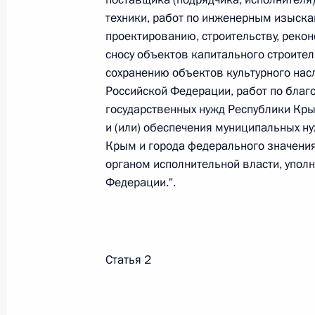
техники, работ по инженерным изыска
26 июля 2026 года
проектированию, строительству, рекон
сносу объектов капитального строител
сохранению объектов культурного насл
Федеральный закон от 26.07.2026
Российской Федерации, работ по благо
государственных нужд Республики Кры
О внесении изменения в статью 2 Федера
и добровольчестве (волонтерстве)»
и (или) обеспечения муниципальных 
Крым и города федерального значени
26 июля 2026 года
органом исполнительной власти, упо
Федерации.".
Федеральный закон от 26.07.2026
О внесении изменений в Уголовный кодек
процессуального кодекса Российской Фе
Статья 2
26 июля 2026 года