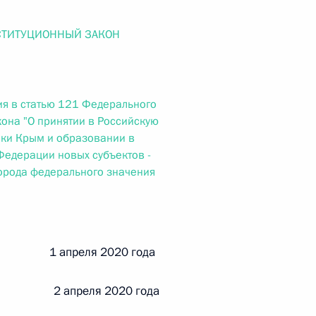
ального закона «О персональных данных» и отдельные
ации
СТИТУЦИОННЫЙ ЗАКОН
я в статью 121 Федерального
 г. № 256-ФЗ
кона "О принятии в Российскую
кон «О присяжных заседателях федеральных судов общей
ки Крым и образовании в
Федерации новых субъектов -
орода федерального значения
 г. № 263-ФЗ
ой 1 апреля 2020 года
ального закона «О государственной регистрации
 2 апреля 2020 года