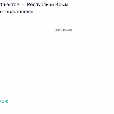
Найти документ
убъектов — Республики Крым
я Севастополя»
o.gov.ru
pravo.gov.ru
 г. № 259-ФЗ
льного закона «О статусе военнослужащих» и статью 86
 Российской Федерации»
АЦИЯ
 г. № 265-ФЗ