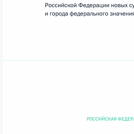
Российской Федерации новых с
и города федерального значени
Официальный портал правовой информации
prav
26 июля 2026 года
Федеральный закон от 26.07.2026
О внесении изменений в статью 11 Федера
Федерального закона «Об образовании в
26 июля 2026 года
РОССИЙСКАЯ ФЕДЕР
Федеральный закон от 26.07.2026