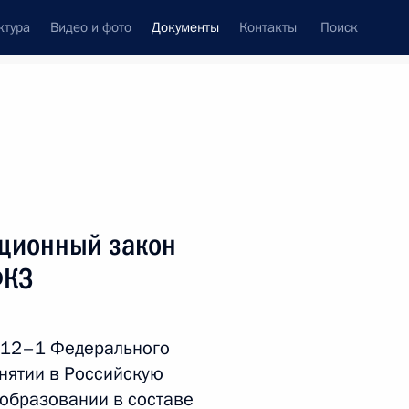
ктура
Видео и фото
Документы
Контакты
Поиск
 документов
Справка
Конституция России
ционный закон
ФКЗ
ю 12–1 Федерального
инятии в Российскую
дата принятия
образовании в составе