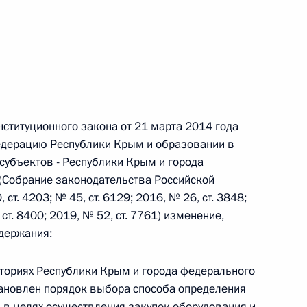
 г. № 242-ФЗ
части первой и статью 227–1 части второй Налогового
нституционного закона от 21 марта 2014 года
едерацию Республики Крым и образовании в
субъектов - Республики Крым и города
 г. № 246-ФЗ
(Собрание законодательства Российской
 Российской Федерации
 ст. 4203; № 45, ст. 6129; 2016, № 26, ст. 3848;
, ст. 8400; 2019, № 52, ст. 7761) изменение,
держания:
иториях Республики Крым и города федерального
 г. № 268-ФЗ
тановлен порядок выбора способа определения
кон «О пробации в Российской Федерации»
) в целях осуществления закупок оборудования и