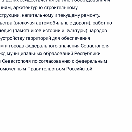
ниям, архитектурно-строительному
струкции, капитальному и текущему ремонту,
ьства (включая автомобильные дороги), работ по
едия (памятников истории и культуры) народов
 г. № 267-ФЗ
устройству территорий для обеспечения
м и города федерального значения Севастополя
льного закона «О благотворительной деятельности
нужд муниципальных образований Республики
я Севастополя по согласованию с федеральным
лномоченным Правительством Российской
 г. № 251-ФЗ
с Российской Федерации и статьи 31 и 151 Уголовно-
дерации