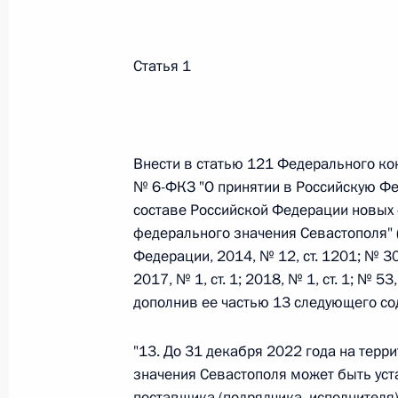
Федеральный закон от 26.07.2026
Статья 1
О внесении изменений в статьи 85 и 102 
кодекса Российской Федерации
26 июля 2026 года
Внести в статью 121 Федерального ко
№ 6-ФКЗ "О принятии в Российскую Ф
составе Российской Федерации новых 
Федеральный закон от 26.07.2026
федерального значения Севастополя" 
О внесении изменений в Трудовой кодекс
Федерации, 2014, № 12, ст. 1201; № 30,
2017, № 1, ст. 1; 2018, № 1, ст. 1; № 53
26 июля 2026 года
дополнив ее частью 13 следующего со
"13. До 31 декабря 2022 года на терр
Федеральный закон от 26.07.2026
значения Севастополя может быть ус
О внесении изменений в Федеральный за
поставщика (подрядчика, исполнителя