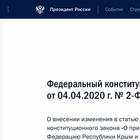
Президент России
События
Стру
Новости
Поручения Президента
Банк
Название документа или его номер
Федеральный конститу
Текст в документе
от 04.04.2020 г. № 2-
Вид документа
О внесении изменения в стать
Все
конституционного закона «О пр
Дата вступления в силу...
или 
Федерацию Республики Крым и 