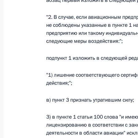
абзац первый изложить в следующей 
26 июля 2026 года
"2. В случае, если авиационным пре
не соблюдены указанные в пункте 1 на
предприятию или такому индивидуаль
Федеральный закон от 26.07.2026
следующие меры воздействия:";
О внесении изменения в статью 2 Федера
и добровольчестве (волонтерстве)»
подпункт 1 изложить в следующей ред
26 июля 2026 года
"1) лишение соответствующего сертиф
действия;";
Федеральный закон от 26.07.2026
в) пункт 3 признать утратившим силу;
О внесении изменений в Уголовный кодек
процессуального кодекса Российской Фе
3) в пункте 1 статьи 100 слова "и и
26 июля 2026 года
лицензированию в соответствии с за
деятельности в области авиации" искл