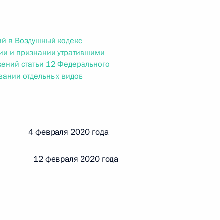
ального закона «О персональных данных» и отдельные
ации
ий в Воздушный кодекс
ии и признании утратившими
жений статьи 12 Федерального
 г. № 256-ФЗ
вании отдельных видов
кон «О присяжных заседателях федеральных судов общей
й 4 февраля 2020 года
 12 февраля 2020 года
 г. № 263-ФЗ
ального закона «О государственной регистрации