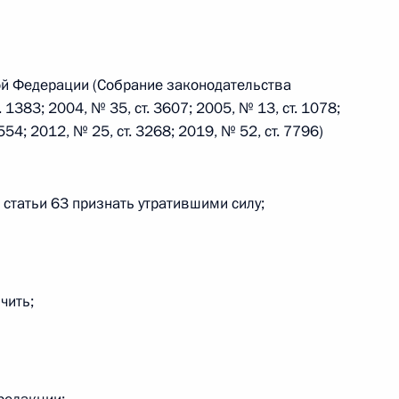
 г. № 242-ФЗ
ой Федерации (Собрание законодательства
части первой и статью 227–1 части второй Налогового
1383; 2004, № 35, ст. 3607; 2005, № 13, ст. 1078;
554; 2012, № 25, ст. 3268; 2019, № 52, ст. 7796)
 2 статьи 63 признать утратившими силу;
 г. № 246-ФЗ
 Российской Федерации
чить;
 г. № 268-ФЗ
кон «О пробации в Российской Федерации»