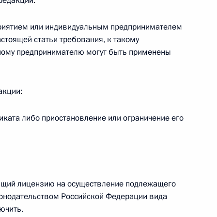
редакции:
дприятием или индивидуальным предпринимателем
стоящей статьи требования, к такому
ному предпринимателю могут быть применены
 г. № 267-ФЗ
льного закона «О благотворительной деятельности
акции:
иката либо приостановление или ограничение его
 г. № 251-ФЗ
с Российской Федерации и статьи 31 и 151 Уголовно-
дерации
меющий лицензию на осуществление подлежащего
конодательством Российской Федерации вида
ючить.