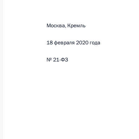
Министров Киргизской Республики о прав
по вопросам внутренних дел и миграции 
26 июля 2026 года
Москва, Кремль
18 февраля 2020 года
Федеральный закон от 26.07.2026
О внесении изменений в Кодекс внутренн
№ 21-ФЗ
Федерального закона «Об обеспечении ед
26 июля 2026 года
Федеральный закон от 26.07.2026
О внесении изменений в Кодекс Российс
26 июля 2026 года