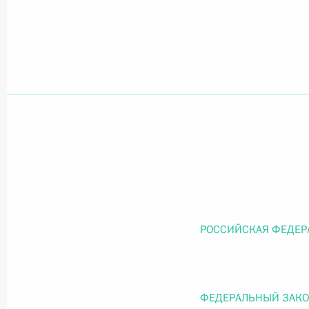
Официальный портал правовой информации
prav
26 июля 2026 года
Федеральный закон от 26.07.2026
О внесении изменений в статью 11 Федера
Федерального закона «Об образовании в
26 июля 2026 года
РОССИЙСКАЯ ФЕДЕР
Федеральный закон от 26.07.2026
ФЕДЕРАЛЬНЫЙ ЗАК