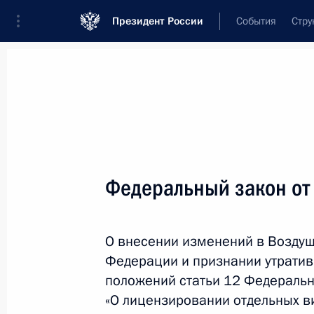
Президент России
События
Стру
Новости
Поручения Президента
Банк
Название документа или его номер
Федеральный закон от
Текст в документе
О внесении изменений в Возду
Вид документа
Федерации и признании утратив
Все
положений статьи 12 Федеральн
«О лицензировании отдельных в
Дата вступления в силу...
или 