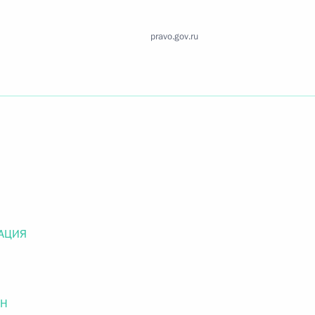
Найти документ
pravo.gov.ru
o.gov.ru
 г. № 259-ФЗ
льного закона «О статусе военнослужащих» и статью 86
 Российской Федерации»
АЦИЯ
 г. № 265-ФЗ
ОН