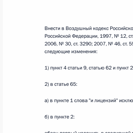
Федеральный закон от 26.07.2026
Внести в Воздушный кодекс Российск
О внесении изменений в статьи 85 и 102 
Российской Федерации, 1997, № 12, ст. 
кодекса Российской Федерации
2006, № 30, ст. 3290; 2007, № 46, ст. 5
26 июля 2026 года
следующие изменения:
1) пункт 4 статьи 9, статью 62 и пункт
Федеральный закон от 26.07.2026
2) в статье 65:
О внесении изменений в Трудовой кодекс
26 июля 2026 года
а) в пункте 1 слова "и лицензий" исклю
б) в пункте 2:
Федеральный закон от 26.07.2026
О внесении изменений в Федеральный за