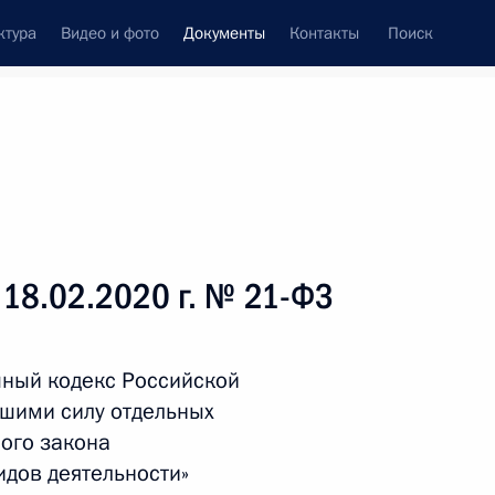
ктура
Видео и фото
Документы
Контакты
Поиск
 документов
Справка
Конституция России
 18.02.2020 г. № 21-ФЗ
шный кодекс Российской
шими силу отдельных
ого закона
идов деятельности»
дата принятия