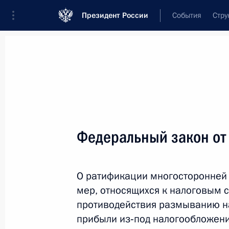
Президент России
События
Стру
Новости
Поручения Президента
Банк
Название документа или его номер
Федеральный закон от
Текст в документе
О ратификации многосторонней
Вид документа
мер, относящихся к налоговым 
Все
противодействия размыванию н
прибыли из‑под налогообложен
Дата вступления в силу...
или 