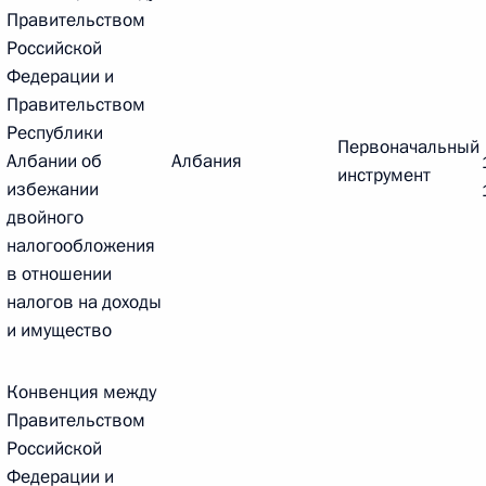
Правительством
Российской
Федерации и
Правительством
 г. № 267-ФЗ
Республики
Первоначальный
Албании об
Албания
льного закона «О благотворительной деятельности
инструмент
избежании
двойного
налогообложения
в отношении
налогов на доходы
 г. № 251-ФЗ
и имущество
с Российской Федерации и статьи 31 и 151 Уголовно-
дерации
Конвенция между
Правительством
Российской
Федерации и