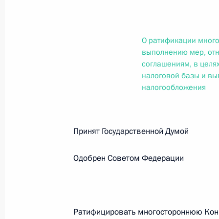
О внесении изменений в статью 12 Федер
законодательные акты Российской Федер
26 июля 2026 года
О ратификации мног
выполнению мер, от
соглашениям, в целя
Федеральный закон от 26.07.2026
налоговой базы и вы
налогообложения
О внесении изменений в Федеральный за
юрисдикции в Российской Федерации»
26 июля 2026 года
Принят Государственной Думо
Одобрен Советом Федерации
Федеральный закон от 26.07.2026
О внесении изменений в статью 12 Федер
недвижимости»
26 июля 2026 года
Ратифицировать многостороннюю Кон