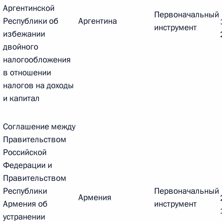
овом статусе представительств компетентных органов
Аргентинской
в Российской Федерации и Киргизской Республике
Первоначальный
Республики об
Аргентина
инструмент
избежании
двойного
налогообложения
в отношении
 г. № 252-ФЗ
налогов на доходы
его водного транспорта Российской Федерации и статью 1
и капитал
инства измерений»
Соглашение между
Правительством
Российской
 г. № 250-ФЗ
Федерации и
Правительством
кой Федерации об административных правонарушениях
Республики
Первоначальный
Армения
Армения об
инструмент
устранении