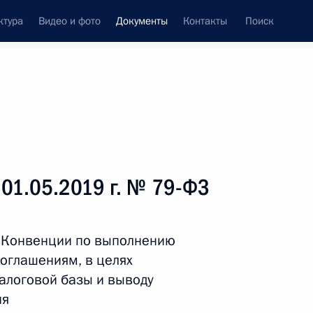
ктура
Видео и фото
Документы
Контакты
Поиск
 документов
Справка
Конституция России
 01.05.2019 г. № 79-ФЗ
 Конвенции по выполнению
соглашениям, в целях
алоговой базы и выводу
ия
дата принятия