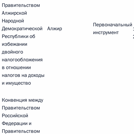
Правительством
 г. № 264-ФЗ
Алжирской
Народной
ерального закона «Об актах гражданского состояния»
Первоначальный
сти 13 статьи 3 Федерального закона «О внесении
Демократической
Алжир
инструмент
х гражданского состояния“
Республики об
избежании
двойного
налогообложения
в отношении
 г. № 270-ФЗ
налогов на доходы
ального закона «Об автономных учреждениях»
и имущество
Конвенция между
Правительством
Российской
 г. № 244-ФЗ
Федерации и
ельством Российской Федерации и Кабинетом
Правительством