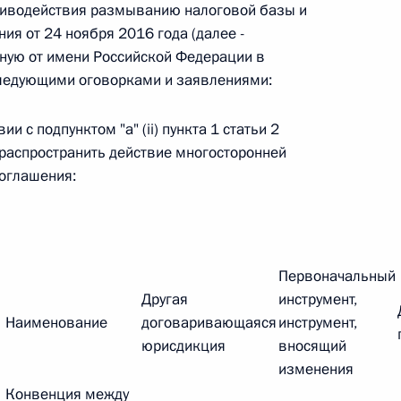
тиводействия размыванию налоговой базы и
я от 24 ноября 2016 года (далее -
ную от имени Российской Федерации в
 г. № 242-ФЗ
следующими оговорками и заявлениями:
части первой и статью 227–1 части второй Налогового
и с подпунктом "а" (ii) пункта 1 статьи 2
распространить действие многосторонней
оглашения:
 г. № 246-ФЗ
 Российской Федерации
Первоначальный
Другая
инструмент,
Наименование
договаривающаяся
инструмент,
юрисдикция
вносящий
 г. № 268-ФЗ
изменения
Конвенция между
кон «О пробации в Российской Федерации»