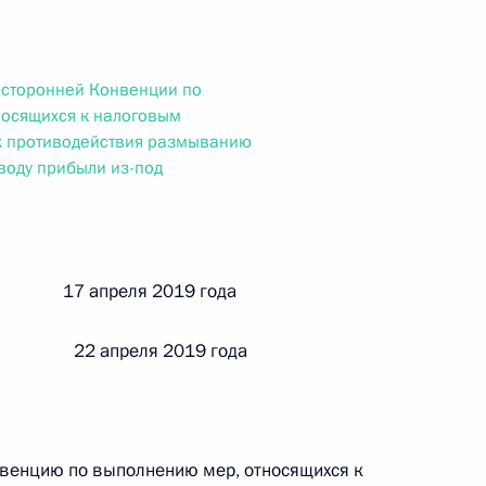
ального закона «О персональных данных» и отдельные
ации
осторонней Конвенции по
носящихся к налоговым
х противодействия размыванию
 г. № 256-ФЗ
воду прибыли из-под
кон «О присяжных заседателях федеральных судов общей
й 17 апреля 2019 года
 22 апреля 2019 года
 г. № 263-ФЗ
ального закона «О государственной регистрации
венцию по выполнению мер, относящихся к