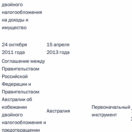
двойного
налогообложения
 г. № 266-ФЗ
на доходы и
 Российской Федерации «О защите прав потребителей»
имущество
24 октября
15 апреля
2011 года
2013 года
 г. № 247-ФЗ
Соглашение между
Правительством
екса Российской Федерации об административных
Российской
Федерации и
Правительством
Австралии об
избежании
Первоначальный
Австралия
 г. № 245-ФЗ
двойного
инструмент
налогообложения и
ельством Российской Федерации и Правительством
предотвращении
сфере деятельности с драгоценными металлами,