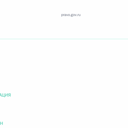
Найти документ
pravo.gov.ru
o.gov.ru
 г. № 259-ФЗ
льного закона «О статусе военнослужащих» и статью 86
 Российской Федерации»
АЦИЯ
 г. № 265-ФЗ
ОН