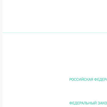
Официальный портал правовой информации
prav
26 июля 2026 года
Федеральный закон от 26.07.2026
О внесении изменений в статью 11 Федера
Федерального закона «Об образовании в
26 июля 2026 года
РОССИЙСКАЯ ФЕДЕР
Федеральный закон от 26.07.2026
ФЕДЕРАЛЬНЫЙ ЗАК