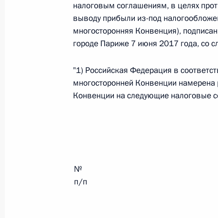
налоговым соглашениям, в целях про
выводу прибыли из-под налогообложени
многосторонняя Конвенция), подписан
Федеральный закон от 26.07.2026
городе Париже 7 июня 2017 года, со 
О внесении изменений в статьи 85 и 102 
кодекса Российской Федерации
"1) Российская Федерация в соответстви
26 июля 2026 года
многосторонней Конвенции намерена 
Конвенции на следующие налоговые с
Федеральный закон от 26.07.2026
О внесении изменений в Трудовой кодекс
26 июля 2026 года
№
п/п
Федеральный закон от 26.07.2026
О внесении изменений в Федеральный за