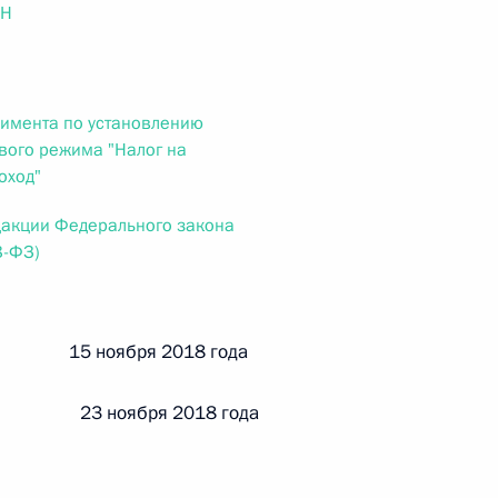
ального закона «О персональных данных» и отдельные
ОН
ации
римента по установлению
вого режима "Налог на
 г. № 256-ФЗ
оход"
кон «О присяжных заседателях федеральных судов общей
дакции Федерального закона
8-ФЗ)
й 15 ноября 2018 года
 г. № 263-ФЗ
 23 ноября 2018 года
ального закона «О государственной регистрации