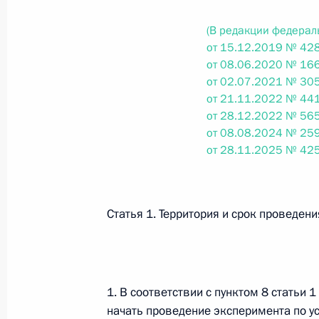
(В редакции федерал
Федеральный закон от 26.07.2026
от 15.12.2019 № 428
от 08.06.2020 № 166
О внесении изменений в статьи 85 и 102 
от 02.07.2021 № 305
кодекса Российской Федерации
от 21.11.2022 № 441
26 июля 2026 года
от 28.12.2022 № 565
от 08.08.2024 № 259
от 28.11.2025 № 42
Федеральный закон от 26.07.2026
О внесении изменений в Трудовой кодекс
Статья 1. Территория и срок проведен
26 июля 2026 года
Федеральный закон от 26.07.2026
1. В соответствии с пунктом 8 статьи
начать проведение эксперимента по 
О внесении изменений в Федеральный за