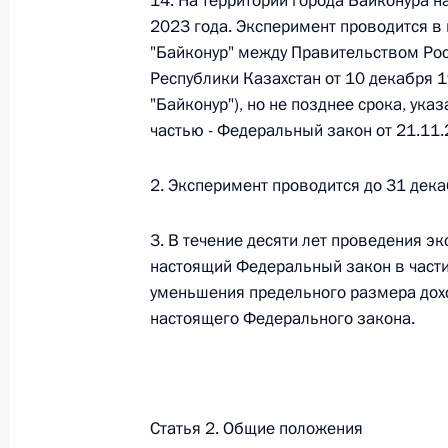
14. На территории города Байконура н
Министров Киргизской Республики о прав
2023 года. Эксперимент проводится в
по вопросам внутренних дел и миграции 
"Байконур" между Правительством Ро
26 июля 2026 года
Республики Казахстан от 10 декабря 1
"Байконур"), но не позднее срока, ука
частью - Федеральный закон от 21.11
Федеральный закон от 26.07.2026
2. Эксперимент проводится до 31 дек
О внесении изменений в Кодекс внутренн
Федерального закона «Об обеспечении ед
3. В течение десяти лет проведения э
26 июля 2026 года
настоящий Федеральный закон в части 
уменьшения предельного размера доход
настоящего Федерального закона.
Федеральный закон от 26.07.2026
О внесении изменений в Кодекс Российс
26 июля 2026 года
Статья 2. Общие положения