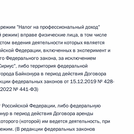
 г. № 266-ФЗ
 Российской Федерации «О защите прав потребителей»
 режим "Налог на профессиональный доход"
й режим) вправе физические лица, в том числе
стом ведения деятельности которых является
ийской Федерации, включенных в эксперимент и
его Федерального закона, за исключением
 г. № 247-ФЗ
Сириус", либо территория федеральной
екса Российской Федерации об административных
 города Байконура в период действия Договора
акции федеральных законов от 15.12.2019 № 428-
1.2022 № 441-ФЗ)
т Российской Федерации, либо федеральную
онур в период действия Договора аренды
 г. № 245-ФЗ
оторого (которой) им ведется деятельность, при
ельством Российской Федерации и Правительством
режим. (В редакции федеральных законов
сфере деятельности с драгоценными металлами,