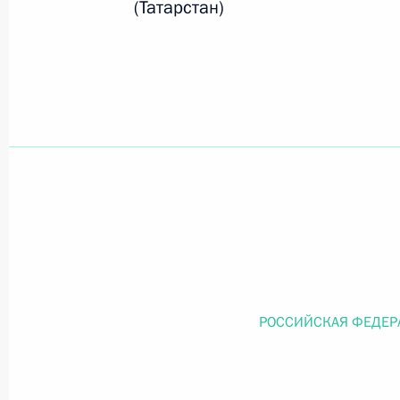
(Татарстан)
Официальный портал правовой информации
prav
26 июля 2026 года
Федеральный закон от 26.07.2026
О внесении изменений в статью 11 Федера
Федерального закона «Об образовании в
26 июля 2026 года
РОССИЙСКАЯ ФЕДЕР
Федеральный закон от 26.07.2026