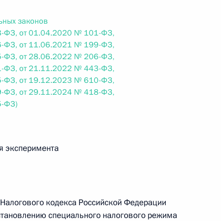
ьных законов
 г. № 242-ФЗ
-ФЗ, от 01.04.2020 № 101-ФЗ,
-ФЗ, от 11.06.2021 № 199-ФЗ,
части первой и статью 227–1 части второй Налогового
-ФЗ, от 28.06.2022 № 206-ФЗ,
-ФЗ, от 21.11.2022 № 443-ФЗ,
-ФЗ, от 19.12.2023 № 610-ФЗ,
-ФЗ, от 29.11.2024 № 418-ФЗ,
5-ФЗ)
 г. № 246-ФЗ
 Российской Федерации
ия эксперимента
 г. № 268-ФЗ
 1 Налогового кодекса Российской Федерации
установлению специального налогового режима
кон «О пробации в Российской Федерации»