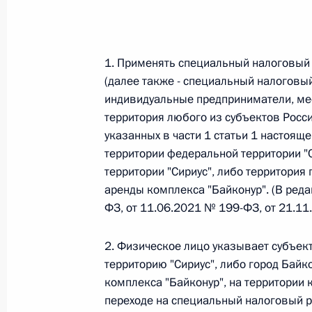
Федеральный закон от 26.07.2026
О внесении изменения в статью 6 Закона
1. Применять специальный налоговый
(далее также - специальный налоговы
26 июля 2026 года
индивидуальные предприниматели, ме
территория любого из субъектов Росс
указанных в части 1 статьи 1 настоящ
Федеральный закон от 26.07.2026
территории федеральной территории "
О внесении изменений в статью 9.21 Код
территории "Сириус", либо территория
правонарушениях
аренды комплекса "Байконур". (В ред
26 июля 2026 года
ФЗ, от 11.06.2021 № 199-ФЗ, от 21.1
2. Физическое лицо указывает субъек
территорию "Сириус", либо город Байк
Федеральный закон от 26.07.2026
комплекса "Байконур", на территории к
О ратификации Соглашения между Правит
переходе на специальный налоговый 
Республики Беларусь о сотрудничестве в 