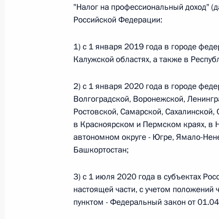
"Налог на профессиональный доход" (д
26 июля 2026 года
Российской Федерации:
1) с 1 января 2019 года в городе фед
Федеральный закон от 26.07.2026
Калужской областях, а также в Республ
О внесении изменения в статью 2 Федера
2) с 1 января 2020 года в городе фед
и добровольчестве (волонтерстве)»
Волгоградской, Воронежской, Ленингр
26 июля 2026 года
Ростовской, Самарской, Сахалинской,
в Красноярском и Пермском краях, в
автономном округе - Югре, Ямало-Нен
Федеральный закон от 26.07.2026
Башкортостан;
О внесении изменений в Уголовный кодек
процессуального кодекса Российской Фе
3) с 1 июля 2020 года в субъектах Рос
настоящей части, с учетом положений 
26 июля 2026 года
пунктом - Федеральный закон от 01.0