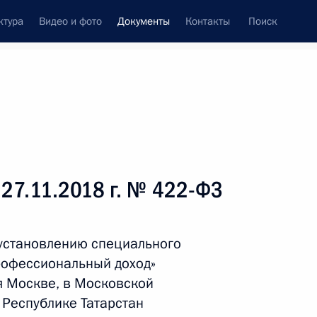
ктура
Видео и фото
Документы
Контакты
Поиск
 документов
Справка
Конституция России
 27.11.2018 г. № 422-ФЗ
установлению специального
рофессиональный доход»
я Москве, в Московской
в Республике Татарстан
дата принятия