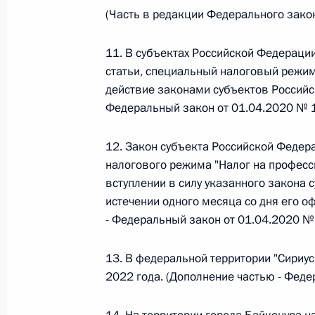
(Часть в редакции Федерального зако
Федеральный закон от 26.07.2026
О внесении изменений в статью 13–2 Фед
11. В субъектах Российской Федерации,
и признании утратившим силу пункта 1 ча
статьи, специальный налоговый режим
изменений в Федеральный закон „Об акта
действие законами субъектов Российс
26 июля 2026 года
Федеральный закон от 01.04.2020 № 
12. Закон субъекта Российской Федер
налогового режима "Налог на професс
Федеральный закон от 26.07.2026
вступлении в силу указанного закона 
О внесении изменения в статью 10 Федер
истечении одного месяца со дня его 
26 июля 2026 года
- Федеральный закон от 01.04.2020 №
13. В федеральной территории "Сириус
2022 года. (Дополнение частью - Фед
Федеральный закон от 26.07.2026
О ратификации Соглашения между Правит