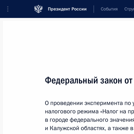
Президент России
События
Стру
Новости
Поручения Президента
Банк
Название документа или его номер
Федеральный закон от
Текст в документе
О проведении эксперимента по 
Вид документа
налогового режима «Налог на п
Все
в городе федерального значени
и Калужской областях, а также 
Дата вступления в силу...
или 