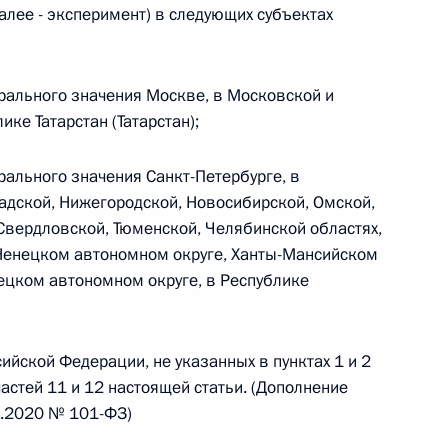
алее - эксперимент) в следующих субъектах
ерального значения Москве, в Московской и
 г. № 267-ФЗ
ике Татарстан (Татарстан);
льного закона «О благотворительной деятельности
ерального значения Санкт-Петербурге, в
адской, Нижегородской, Новосибирской, Омской,
 Свердловской, Тюменской, Челябинской областях,
 Ненецком автономном округе, Ханты-Мансийском
ецком автономном округе, в Республике
 г. № 251-ФЗ
с Российской Федерации и статьи 31 и 151 Уголовно-
дерации
сийской Федерации, не указанных в пунктах 1 и 2
частей 11 и 12 настоящей статьи. (Дополнение
4.2020 № 101-ФЗ)