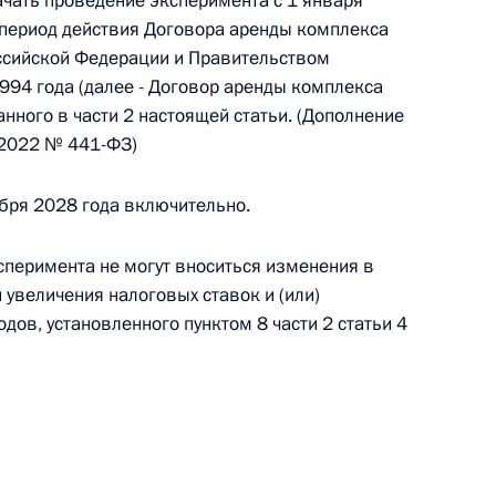
ачать проведение эксперимента с 1 января
овом статусе представительств компетентных органов
 период действия Договора аренды комплекса
в Российской Федерации и Киргизской Республике
ссийской Федерации и Правительством
994 года (далее - Договор аренды комплекса
занного в части 2 настоящей статьи. (Дополнение
.2022 № 441-ФЗ)
 г. № 252-ФЗ
абря 2028 года включительно.
его водного транспорта Российской Федерации и статью 1
инства измерений»
ксперимента не могут вноситься изменения в
увеличения налоговых ставок и (или)
ов, установленного пунктом 8 части 2 статьи 4
 г. № 250-ФЗ
кой Федерации об административных правонарушениях