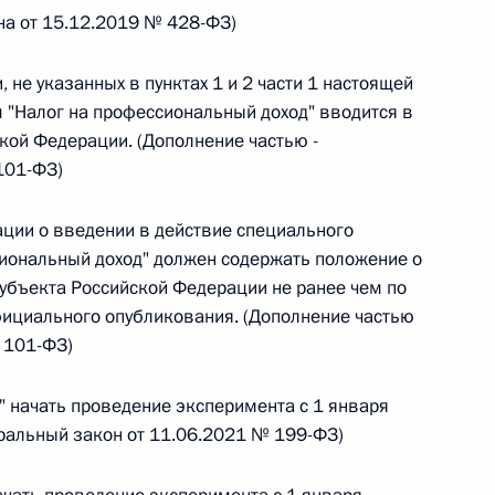
на от 15.12.2019 № 428-ФЗ)
 г. № 264-ФЗ
ерального закона «Об актах гражданского состояния»
 не указанных в пунктах 1 и 2 части 1 настоящей
сти 13 статьи 3 Федерального закона «О внесении
 "Налог на профессиональный доход" вводится в
х гражданского состояния“
кой Федерации. (Дополнение частью -
101-ФЗ)
ации о введении в действие специального
иональный доход" должен содержать положение о
 г. № 270-ФЗ
субъекта Российской Федерации не ранее чем по
ального закона «Об автономных учреждениях»
официального опубликования. (Дополнение частью
 101-ФЗ)
" начать проведение эксперимента с 1 января
еральный закон от 11.06.2021 № 199-ФЗ)
 г. № 244-ФЗ
ельством Российской Федерации и Кабинетом