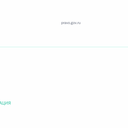
Найти документ
o.gov.ru
pravo.gov.ru
 г. № 259-ФЗ
льного закона «О статусе военнослужащих» и статью 86
 Российской Федерации»
АЦИЯ
 г. № 265-ФЗ