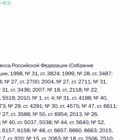
5-ФЗ)
 г. № 242-ФЗ
части первой и статью 227–1 части второй Налогового
декса Российской Федерации (Собрание
, 1998, № 31, ст. 3824; 1999, № 28, ст. 3487;
 г. № 246-ФЗ
4; № 27, ст. 2700; 2004, № 27, ст. 2711; № 31,
 Российской Федерации
 31, ст. 3436; 2007, № 18, ст. 2118; № 22,
. 5519; 2010, № 1, ст. 4; № 31, ст. 4198; № 40,
873; № 29, ст. 4291; № 30, ст. 4575; № 47, ст. 6611;
 27, ст. 3588; № 50, ст. 6954; 2013, № 26,
1; № 40, ст. 5037, 5038; № 44, ст. 5640; № 52,
 г. № 268-ФЗ
т. 6157, 6158; № 48, ст. 6657, 6660, 6663; 2015,
7, ст. 920; № 15, ст. 2063; № 18, ст. 2506, 2510;
кон «О пробации в Российской Федерации»