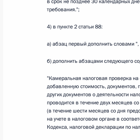
в срок не позднее 30 календарных дне
Министров Киргизской Республики о прав
по вопросам внутренних дел и миграции 
требования.";
26 июля 2026 года
4) в пункте 2 статьи 88:
а) абзац первый дополнить словами ",
Федеральный закон от 26.07.2026
О внесении изменений в Кодекс внутренн
б) дополнить абзацами следующего с
Федерального закона «Об обеспечении ед
26 июля 2026 года
"Камеральная налоговая проверка на 
добавленную стоимость, документов, 
других документов о деятельности нал
проводится в течение двух месяцев с
Федеральный закон от 26.07.2026
(в течение шести месяцев со дня пре
О внесении изменений в Кодекс Российс
на учете в налоговом органе в соответ
26 июля 2026 года
Кодекса, налоговой декларации по нал