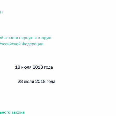
ального закона «О персональных данных» и отдельные
ации
ОН
й в части первую и вторую
 г. № 256-ФЗ
 Российской Федерации
кон «О присяжных заседателях федеральных судов общей
й 18 июля 2018 года
 28 июля 2018 года
 г. № 263-ФЗ
ального закона «О государственной регистрации
ьного закона