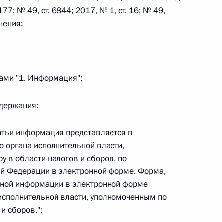
177; № 49, ст. 6844; 2017, № 1, ст. 16; № 49,
нения:
 г. № 267-ФЗ
ами "1. Информация";
льного закона «О благотворительной деятельности
одержания:
татьи информация представляется в
 органа исполнительной власти,
 г. № 251-ФЗ
у в области налогов и сборов, по
с Российской Федерации и статьи 31 и 151 Уголовно-
ой Федерации в электронной форме. Форма,
дерации
нной информации в электронной форме
сполнительной власти, уполномоченным по
и сборов.";