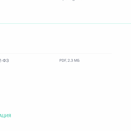
Найти документ
o.gov.ru
2-ФЗ
PDF, 2.3 МБ
 г. № 259-ФЗ
льного закона «О статусе военнослужащих» и статью 86
 Российской Федерации»
АЦИЯ
 г. № 265-ФЗ