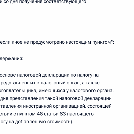
й со дня получения соответствующего
овом статусе представительств компетентных органов
в Российской Федерации и Киргизской Республике
 если иное не предусмотрено настоящим пунктом";
 г. № 252-ФЗ
его водного транспорта Российской Федерации и статью 1
одержания:
инства измерений»
основе налоговой декларации по налогу на
представленных в налоговый орган, а также
огоплательщика, имеющихся у налогового органа,
о дня представления такой налоговой декларации
 г. № 250-ФЗ
дставления иностранной организацией, состоящей
кой Федерации об административных правонарушениях
ствии с пунктом 46 статьи 83 настоящего
огу на добавленную стоимость).