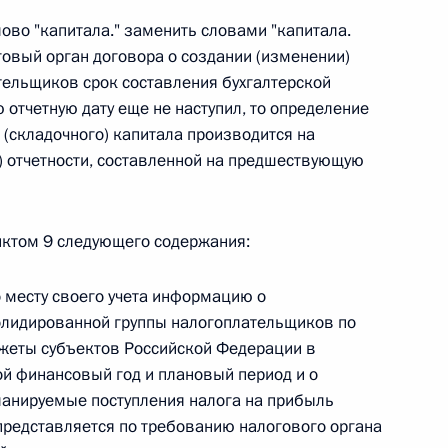
слово "капитала." заменить словами "капитала.
 г. № 264-ФЗ
говый орган договора о создании (изменении)
ерального закона «Об актах гражданского состояния»
ельщиков срок составления бухгалтерской
сти 13 статьи 3 Федерального закона «О внесении
 отчетную дату еще не наступил, то определение
х гражданского состояния“
 (складочного) капитала производится на
) отчетности, составленной на предшествующую
 г. № 270-ФЗ
унктом 9 следующего содержания:
ального закона «Об автономных учреждениях»
о месту своего учета информацию о
олидированной группы налогоплательщиков по
джеты субъектов Российской Федерации в
ой финансовый год и плановый период и о
 г. № 244-ФЗ
ланируемые поступления налога на прибыль
редставляется по требованию налогового органа
ельством Российской Федерации и Кабинетом