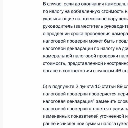
В случае, если до окончания камерал
по налогу на добавленную стоимость 
Федеральный закон от 26.07.2026
указывающие на возможное нарушение 
О внесении изменения в статью 6 Закона
руководитель (заместитель руководит
26 июля 2026 года
о продлении срока проведения камера
налоговой проверки может быть продл
налоговой декларации по налогу на д
камеральной налоговой проверки нало
Федеральный закон от 26.07.2026
стоимость, представленной иностранно
О внесении изменений в статью 9.21 Код
органе в соответствии с пунктом 46 ст
правонарушениях
26 июля 2026 года
5) в подпункте 2 пункта 10 статьи 89 
налоговой проверки проверяется пери
налоговая декларация" заменить сло
налоговой проверки является правиль
Федеральный закон от 26.07.2026
измененных показателей уточненной 
О ратификации Соглашения между Правит
ранее исчисленной суммы налога (увел
Республики Беларусь о сотрудничестве в 