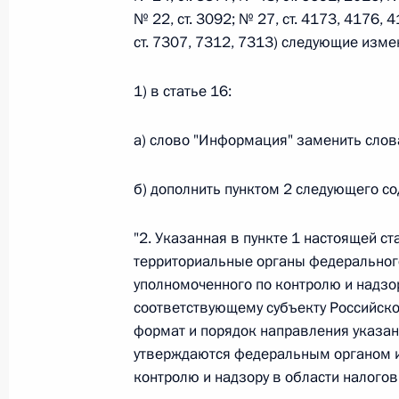
№ 22, ст. 3092; № 27, ст. 4173, 4176, 4
26 июля 2026 года
ст. 7307, 7312, 7313) следующие изме
1) в статье 16:
Федеральный закон от 26.07.2026
а) слово "Информация" заменить слов
О внесении изменения в статью 2 Федера
и добровольчестве (волонтерстве)»
б) дополнить пунктом 2 следующего с
26 июля 2026 года
"2. Указанная в пункте 1 настоящей с
территориальные органы федерального
Федеральный закон от 26.07.2026
уполномоченного по контролю и надзор
О внесении изменений в Уголовный кодек
соответствующему субъекту Российск
процессуального кодекса Российской Фе
формат и порядок направления указа
26 июля 2026 года
утверждаются федеральным органом и
контролю и надзору в области налогов 