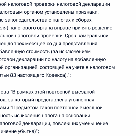
ьной налоговой проверки налоговой декларации
налоговым органом установлены признаки,
 г. № 266-ФЗ
законодательства о налогах и сборах,
 Российской Федерации «О защите прав потребителей»
еля) налогового органа вправе принять решение
льной налоговой проверки. Срок камеральной
ен до трех месяцев со дня представления
обавленную стоимость (за исключением
говой декларации по налогу на добавленную
 г. № 247-ФЗ
й организацией, состоящей на учете в налоговом
екса Российской Федерации об административных
атьи 83 настоящего Кодекса).";
слова "В рамках этой повторной выездной
од, за который представлена уточненная
вами "Предметом такой повторной выездной
ность исчисления налога на основании
 г. № 245-ФЗ
налоговой декларации, повлекших уменьшение
ельством Российской Федерации и Правительством
ичение убытка)";
сфере деятельности с драгоценными металлами,