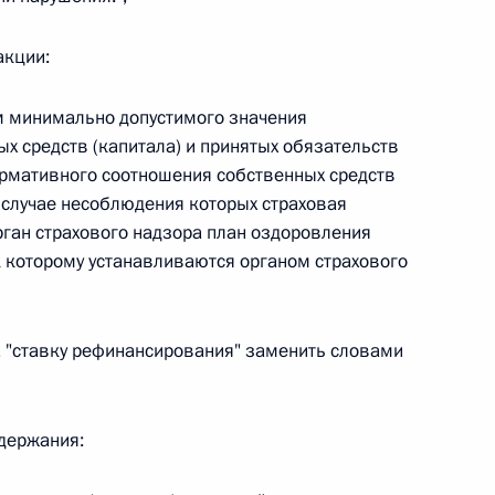
 г. № 266-ФЗ
акции:
 Российской Федерации «О защите прав потребителей»
ом минимально допустимого значения
х средств (капитала) и принятых обязательств
ормативного соотношения собственных средств
в случае несоблюдения которых страховая
 г. № 247-ФЗ
рган страхового надзора план оздоровления
 которому устанавливаются органом страхового
екса Российской Федерации об административных
ва "ставку рефинансирования" заменить словами
 г. № 245-ФЗ
одержания:
ельством Российской Федерации и Правительством
сфере деятельности с драгоценными металлами,