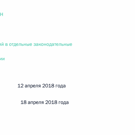
ального закона «О персональных данных» и отдельные
ации
ОН
й в отдельные законодательные
 г. № 256-ФЗ
кон «О присяжных заседателях федеральных судов общей
ии
й 12 апреля 2018 года
 г. № 263-ФЗ
 18 апреля 2018 года
ального закона «О государственной регистрации