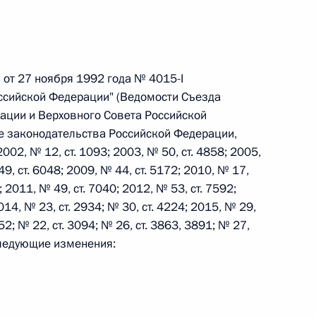
 г. № 242-ФЗ
части первой и статью 227–1 части второй Налогового
 от 27 ноября 1992 года № 4015-I
оссийской Федерации" (Ведомости Съезда
ации и Верховного Совета Российской
ие законодательства Российской Федерации,
 2002, № 12, ст. 1093; 2003, № 50, ст. 4858; 2005,
49, ст. 6048; 2009, № 44, ст. 5172; 2010, № 17,
 г. № 246-ФЗ
; 2011, № 49, ст. 7040; 2012, № 53, ст. 7592;
 Российской Федерации
014, № 23, ст. 2934; № 30, ст. 4224; 2015, № 29,
 52; № 22, ст. 3094; № 26, ст. 3863, 3891; № 27,
 следующие изменения:
 г. № 268-ФЗ
кон «О пробации в Российской Федерации»