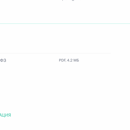
Найти документ
o.gov.ru
-ФЗ
PDF, 4.2 МБ
 г. № 259-ФЗ
льного закона «О статусе военнослужащих» и статью 86
 Российской Федерации»
АЦИЯ
 г. № 265-ФЗ