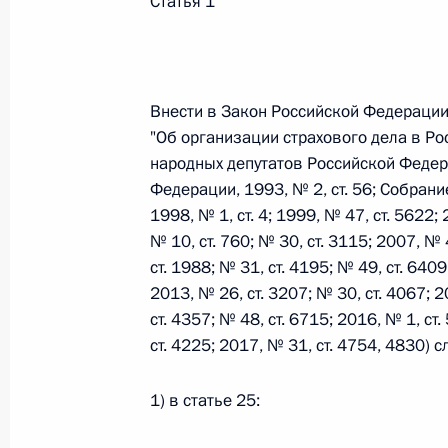
Статья 1
Федеральный закон от 26.07.2026
О внесении изменений в статьи 85 и 102 
Внести в Закон Российской Федерации
кодекса Российской Федерации
"Об организации страхового дела в Р
26 июля 2026 года
народных депутатов Российской Федер
Федерации, 1993, № 2, ст. 56; Собран
1998, № 1, ст. 4; 1999, № 47, ст. 5622;
№ 10, ст. 760; № 30, ст. 3115; 2007, № 
Федеральный закон от 26.07.2026
ст. 1988; № 31, ст. 4195; № 49, ст. 6409
О внесении изменений в Трудовой кодекс
2013, № 26, ст. 3207; № 30, ст. 4067; 2
26 июля 2026 года
ст. 4357; № 48, ст. 6715; 2016, № 1, ст.
ст. 4225; 2017, № 31, ст. 4754, 4830)
1) в статье 25:
Федеральный закон от 26.07.2026
О внесении изменений в Федеральный за