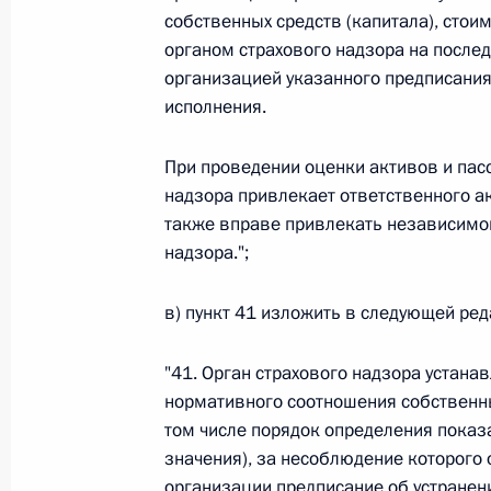
Министров Киргизской Республики о прав
собственных средств (капитала), стои
по вопросам внутренних дел и миграции 
органом страхового надзора на после
26 июля 2026 года
организацией указанного предписания
исполнения.
Федеральный закон от 26.07.2026
При проведении оценки активов и пас
надзора привлекает ответственного ак
О внесении изменений в Кодекс внутренн
также вправе привлекать независимог
Федерального закона «Об обеспечении ед
надзора.";
26 июля 2026 года
в) пункт 41 изложить в следующей ред
Федеральный закон от 26.07.2026
"41. Орган страхового надзора устан
нормативного соотношения собственных
О внесении изменений в Кодекс Российс
том числе порядок определения показ
26 июля 2026 года
значения), за несоблюдение которого 
организации предписание об устранени