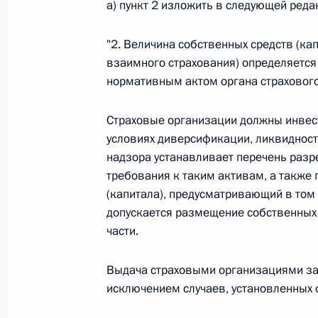
а) пункт 2 изложить в следующей реда
26 июля 2026 года
"2. Величина собственных средств (к
взаимного страхования) определяется 
нормативным актом органа страхового
Федеральный закон от 26.07.2026
О внесении изменения в статью 2 Федера
Страховые организации должны инвест
и добровольчестве (волонтерстве)»
условиях диверсификации, ликвидности
26 июля 2026 года
надзора устанавливает перечень разр
требования к таким активам, а также
(капитала), предусматривающий в том 
допускается размещение собственных с
Федеральный закон от 26.07.2026
части.
О внесении изменений в Уголовный кодек
процессуального кодекса Российской Фе
Выдача страховыми организациями зай
26 июля 2026 года
исключением случаев, установленных 