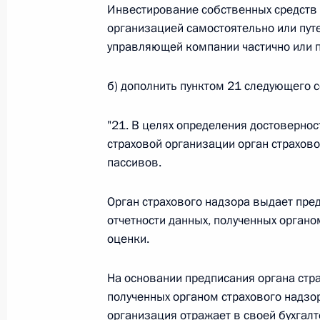
Инвестирование собственных средств 
Федеральный закон от 26.07.2026
организацией самостоятельно или пут
управляющей компании частично или п
О внесении изменений в статью 13–2 Фед
и признании утратившим силу пункта 1 ча
изменений в Федеральный закон „Об акта
б) дополнить пунктом 21 следующего 
26 июля 2026 года
"21. В целях определения достовернос
страховой организации орган страхово
пассивов.
Федеральный закон от 26.07.2026
О внесении изменения в статью 10 Федер
Орган страхового надзора выдает пре
26 июля 2026 года
отчетности данных, полученных орган
оценки.
На основании предписания органа стра
Федеральный закон от 26.07.2026
полученных органом страхового надзо
О ратификации Соглашения между Правит
организация отражает в своей бухгалт