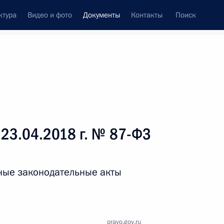
ктура
Видео и фото
Документы
Контакты
Поиск
 документов
Справка
Конституция России
 23.04.2018 г. № 87-ФЗ
ные законодательные акты
дата принятия
pravo.gov.ru