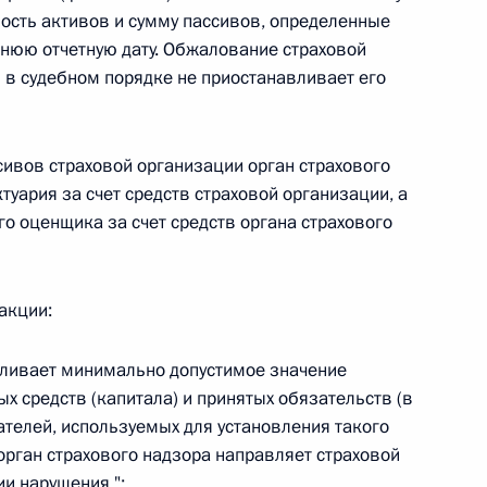
овом статусе представительств компетентных органов
мость активов и сумму пассивов, определенные
в Российской Федерации и Киргизской Республике
днюю отчетную дату. Обжалование страховой
 в судебном порядке не приостанавливает его
 г. № 252-ФЗ
сивов страховой организации орган страхового
туария за счет средств страховой организации, а
его водного транспорта Российской Федерации и статью 1
о оценщика за счет средств органа страхового
инства измерений»
акции:
 г. № 250-ФЗ
авливает минимально допустимое значение
 средств (капитала) и принятых обязательств (в
кой Федерации об административных правонарушениях
ателей, используемых для установления такого
орган страхового надзора направляет страховой
и нарушения.";