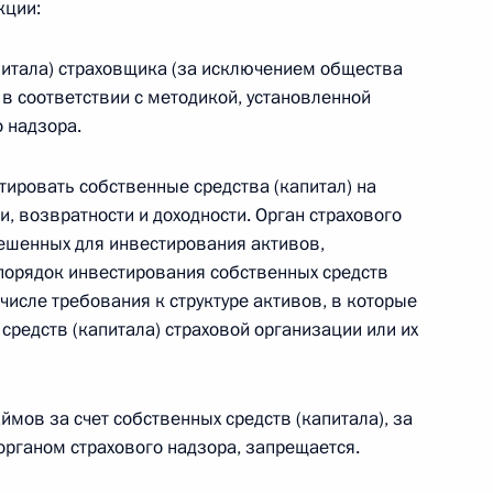
кции:
апитала) страховщика (за исключением общества
в соответствии с методикой, установленной
 надзора.
 г. № 267-ФЗ
льного закона «О благотворительной деятельности
ировать собственные средства (капитал) на
, возвратности и доходности. Орган страхового
ешенных для инвестирования активов,
 порядок инвестирования собственных средств
числе требования к структуре активов, в которые
редств (капитала) страховой организации или их
 г. № 251-ФЗ
с Российской Федерации и статьи 31 и 151 Уголовно-
дерации
мов за счет собственных средств (капитала), за
органом страхового надзора, запрещается.