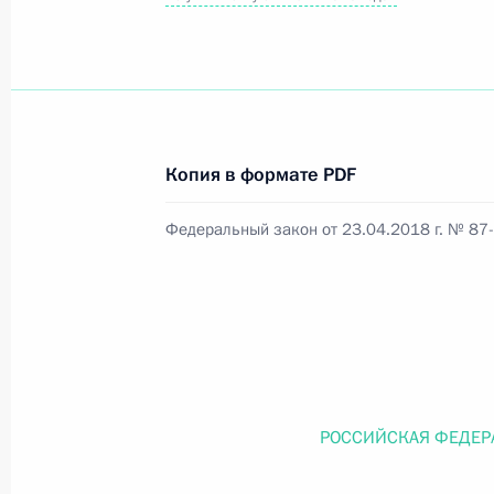
Официальный портал правовой информации
prav
Копия в формате PDF
26 июля 2026 года
Федеральный закон от 23.04.2018 г. № 87
Федеральный закон от 26.07.2026
О внесении изменений в статью 11 Федера
Федерального закона «Об образовании в
26 июля 2026 года
РОССИЙСКАЯ ФЕДЕР
Федеральный закон от 26.07.2026