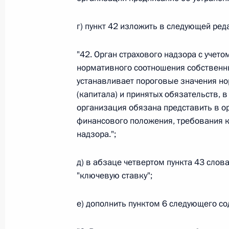
Федеральный закон от 26.07.2026
г) пункт 42 изложить в следующей ред
О внесении изменения в статью 6 Закона
"42. Орган страхового надзора с учет
26 июля 2026 года
нормативного соотношения собственны
устанавливает пороговые значения н
(капитала) и принятых обязательств, 
Федеральный закон от 26.07.2026
организация обязана представить в о
финансового положения, требования к
О внесении изменений в статью 9.21 Код
надзора.";
правонарушениях
26 июля 2026 года
д) в абзаце четвертом пункта 43 сло
"ключевую ставку";
Федеральный закон от 26.07.2026
е) дополнить пунктом 6 следующего с
О ратификации Соглашения между Правит
Республики Беларусь о сотрудничестве в 