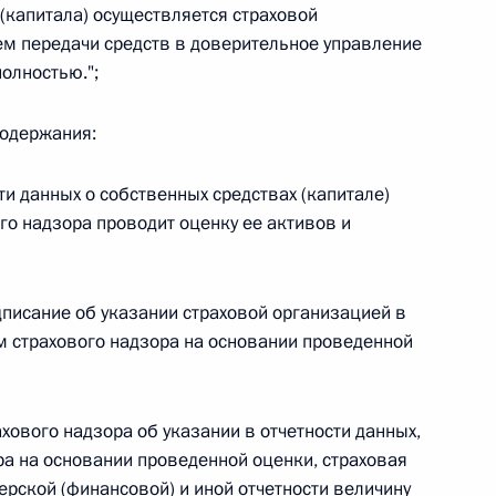
(капитала) осуществляется страховой
 г. № 264-ФЗ
ем передачи средств в доверительное управление
олностью.";
ерального закона «Об актах гражданского состояния»
сти 13 статьи 3 Федерального закона «О внесении
х гражданского состояния“
содержания:
ти данных о собственных средствах (капитале)
го надзора проводит оценку ее активов и
 г. № 270-ФЗ
ального закона «Об автономных учреждениях»
дписание об указании страховой организацией в
ом страхового надзора на основании проведенной
хового надзора об указании в отчетности данных,
 г. № 244-ФЗ
ра на основании проведенной оценки, страховая
ельством Российской Федерации и Кабинетом
ерской (финансовой) и иной отчетности величину