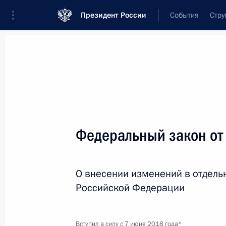
Президент России
События
Стру
Новости
Поручения Президента
Банк
Название документа или его номер
Федеральный закон от
Текст в документе
О внесении изменений в отдель
Вид документа
Российской Федерации
Все
Дата вступления в силу...
или 
Вступил в силу с 7 июня 2018 года*