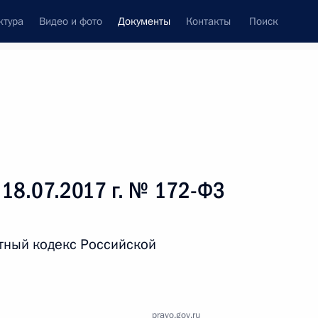
ктура
Видео и фото
Документы
Контакты
Поиск
 документов
Справка
Конституция России
 18.07.2017 г. № 172-ФЗ
тный кодекс Российской
дата принятия
pravo.gov.ru