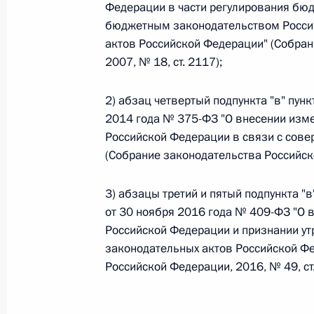
Федерации в части регулирования бюд
бюджетным законодательством Росси
Федеральный закон от 26.07.2026
актов Российской Федерации" (Собран
О внесении изменения в статью 6 Закона
2007, № 18, ст. 2117);
26 июля 2026 года
2) абзац четвертый подпункта "в" пунк
2014 года № 375-ФЗ "О внесении изм
Российской Федерации в связи с со
Федеральный закон от 26.07.2026
(Собрание законодательства Российско
О внесении изменений в статью 9.21 Код
правонарушениях
3) абзацы третий и пятый подпункта "в
26 июля 2026 года
от 30 ноября 2016 года № 409-ФЗ "О
Российской Федерации и признании у
законодательных актов Российской Ф
Российской Федерации, 2016, № 49, ст.
Федеральный закон от 26.07.2026
О ратификации Соглашения между Правит
Республики Беларусь о сотрудничестве в 