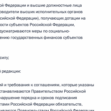
кой Федерации и высшие должностные лица
 г. № 264-ФЗ
ководители высших исполнительных органов
ерального закона «Об актах гражданского состояния»
ссийской Федерации), получающих дотации на
сти 13 статьи 3 Федерального закона «О внесении
сти субъектов Российской Федерации,
х гражданского состояния“
дусматриваются меры по социально-
ению государственных финансов субъектов
силу;
 г. № 270-ФЗ
ального закона «Об автономных учреждениях»
й редакции:
ий и требования к соглашениям, которые указаны
устанавливаются Правительством Российской
нарушение порядка и сроков подписания
 г. № 244-ФЗ
ктами Российской Федерации обязательств,
ельством Российской Федерации и Кабинетом
ливаются Правительством Российской Федерации