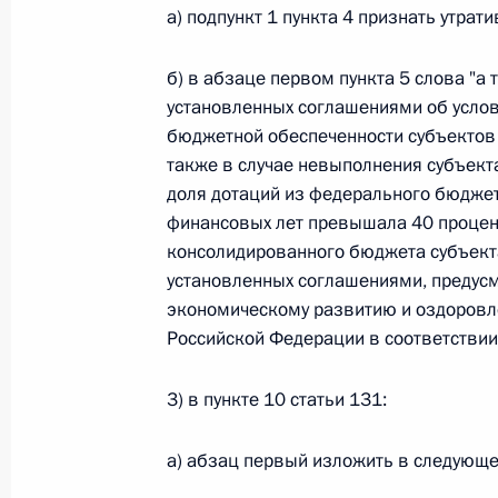
а) подпункт 1 пункта 4 признать утрат
26 июля 2026 года
б) в абзаце первом пункта 5 слова "а
установленных соглашениями об усло
Федеральный закон от 26.07.2026
бюджетной обеспеченности субъектов 
также в случае невыполнения субъект
О внесении изменения в статью 2 Федера
доля дотаций из федерального бюджета
и добровольчестве (волонтерстве)»
финансовых лет превышала 40 процен
26 июля 2026 года
консолидированного бюджета субъект
установленных соглашениями, предус
экономическому развитию и оздоровл
Федеральный закон от 26.07.2026
Российской Федерации в соответствии 
О внесении изменений в Уголовный кодек
3) в пункте 10 статьи 131:
процессуального кодекса Российской Фе
26 июля 2026 года
а) абзац первый изложить в следующе