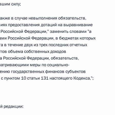
ившим силу;
 также в случае невыполнения обязательств,
виях предоставления дотаций на выравнивание
 г. № 267-ФЗ
Российской Федерации," заменить словами "а
ами Российской Федерации, в бюджетах которых
льного закона «О благотворительной деятельности
 в течение двух из трех последних отчетных
тов объема собственных доходов
а Российской Федерации, обязательств,
матривающими меры по социально-
ению государственных финансов субъектов
 г. № 251-ФЗ
с пунктом 10 статьи 131 настоящего Кодекса,";
с Российской Федерации и статьи 31 и 151 Уголовно-
дерации
й редакции: