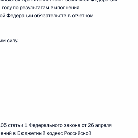
овом статусе представительств компетентных органов
 году по результатам выполнения
в Российской Федерации и Киргизской Республике
ой Федерации обязательств в отчетном
им силу.
 г. № 252-ФЗ
его водного транспорта Российской Федерации и статью 1
инства измерений»
 г. № 250-ФЗ
кой Федерации об административных правонарушениях
 105 статьи 1 Федерального закона от 26 апреля
нений в Бюджетный кодекс Российской