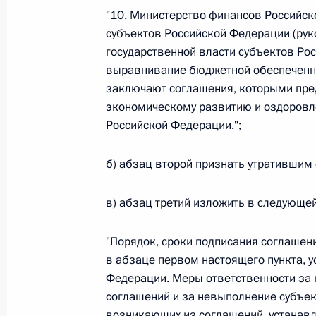
"10. Министерство финансов Российс
Федеральный закон от 26.07.2026
субъектов Российской Федерации (ру
О внесении изменений в статью 13–2 Фед
государственной власти субъектов Ро
и признании утратившим силу пункта 1 ча
выравнивание бюджетной обеспеченно
изменений в Федеральный закон „Об акта
заключают соглашения, которыми пре
26 июля 2026 года
экономическому развитию и оздоровл
Российской Федерации.";
б) абзац второй признать утратившим 
Федеральный закон от 26.07.2026
О внесении изменения в статью 10 Федер
в) абзац третий изложить в следующе
26 июля 2026 года
"Порядок, сроки подписания соглашен
в абзаце первом настоящего пункта, 
Федерации. Меры ответственности за 
Федеральный закон от 26.07.2026
соглашений и за невыполнение субъе
О ратификации Соглашения между Правит
возникающих из соглашений, устанав