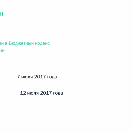
ального закона «О персональных данных» и отдельные
ации
ОН
ий в Бюджетный кодекс
 г. № 256-ФЗ
ии
кон «О присяжных заседателях федеральных судов общей
й 7 июля 2017 года
 12 июля 2017 года
 г. № 263-ФЗ
ального закона «О государственной регистрации