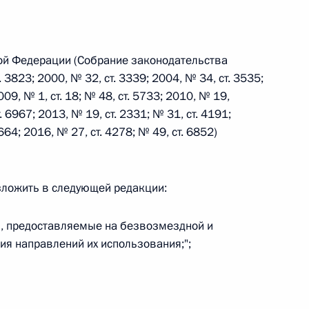
 г. № 242-ФЗ
ой Федерации (Собрание законодательства
части первой и статью 227–1 части второй Налогового
3823; 2000, № 32, ст. 3339; 2004, № 34, ст. 3535;
009, № 1, ст. 18; № 48, ст. 5733; 2010, № 19,
. 6967; 2013, № 19, ст. 2331; № 31, ст. 4191;
664; 2016, № 27, ст. 4278; № 49, ст. 6852)
 г. № 246-ФЗ
изложить в следующей редакции:
 Российской Федерации
, предоставляемые на безвозмездной и
ия направлений их использования;";
 г. № 268-ФЗ
кон «О пробации в Российской Федерации»