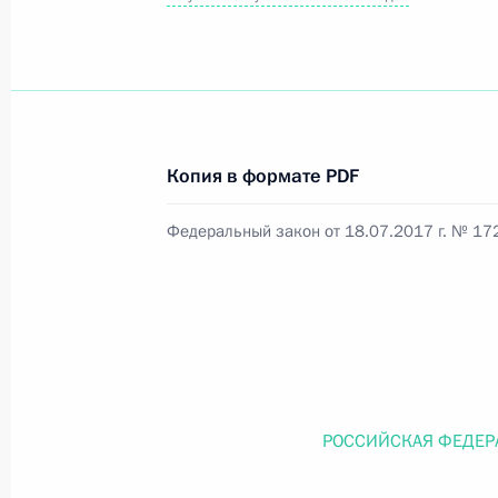
Официальный портал правовой информации
prav
Копия в формате PDF
26 июля 2026 года
Федеральный закон от 18.07.2017 г. № 17
Федеральный закон от 26.07.2026
О внесении изменений в статью 11 Федера
Федерального закона «Об образовании в
26 июля 2026 года
РОССИЙСКАЯ ФЕДЕР
Федеральный закон от 26.07.2026