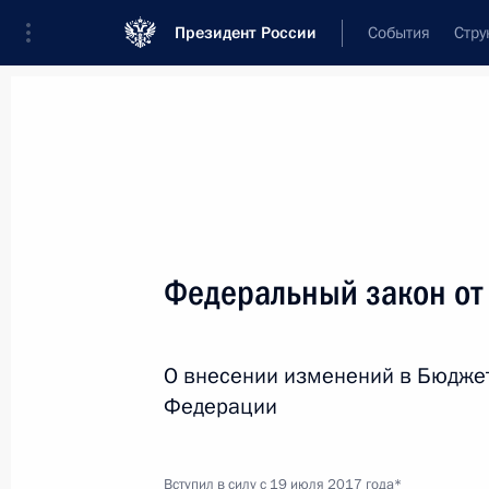
Президент России
События
Стру
Новости
Поручения Президента
Банк
Название документа или его номер
Федеральный закон от
Текст в документе
О внесении изменений в Бюдже
Вид документа
Федерации
Все
Дата вступления в силу...
или 
Вступил в силу с 19 июля 2017 года*