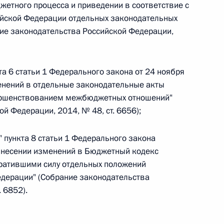
жетного процесса и приведении в соответствие с
йской Федерации отдельных законодательных
 г. № 266-ФЗ
ие законодательства Российской Федерации,
 Российской Федерации «О защите прав потребителей»
та 6 статьи 1 Федерального закона от 24 ноября
енений в отдельные законодательные акты
вершенствованием межбюджетных отношений"
 г. № 247-ФЗ
й Федерации, 2014, № 48, ст. 6656);
екса Российской Федерации об административных
" пункта 8 статьи 1 Федерального закона
 внесении изменений в Бюджетный кодекс
тратившими силу отдельных положений
едерации" (Собрание законодательства
 6852).
 г. № 245-ФЗ
ельством Российской Федерации и Правительством
сфере деятельности с драгоценными металлами,