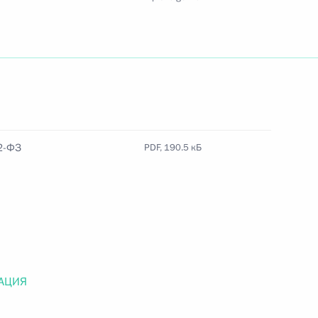
Найти документ
o.gov.ru
2-ФЗ
PDF, 190.5 кБ
 г. № 259-ФЗ
льного закона «О статусе военнослужащих» и статью 86
 Российской Федерации»
АЦИЯ
 г. № 265-ФЗ