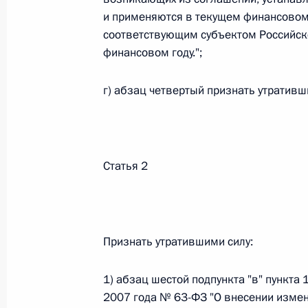
Министров Киргизской Республики о прав
и применяются в текущем финансовом
по вопросам внутренних дел и миграции 
соответствующим субъектом Российск
26 июля 2026 года
финансовом году.";
г) абзац четвертый признать утративш
Федеральный закон от 26.07.2026
О внесении изменений в Кодекс внутренн
Федерального закона «Об обеспечении ед
Статья 2
26 июля 2026 года
Федеральный закон от 26.07.2026
Признать утратившими силу:
О внесении изменений в Кодекс Российс
26 июля 2026 года
1) абзац шестой подпункта "в" пункта
2007 года № 63-ФЗ "О внесении изме