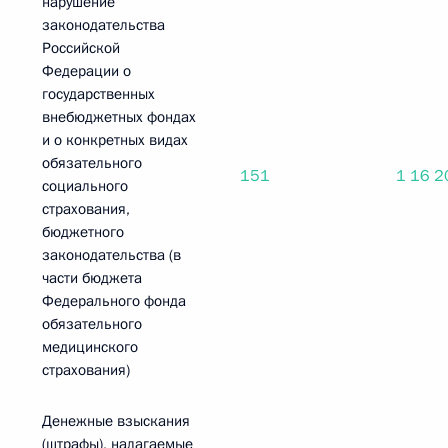
нарушение
законодательства
Российской
Федерации о
государственных
внебюджетных фондах
и о конкретных видах
обязательного
151
1 16 2
социального
страхования,
бюджетного
законодательства (в
части бюджета
Федерального фонда
обязательного
медицинского
страхования)
Денежные взыскания
(штрафы), налагаемые