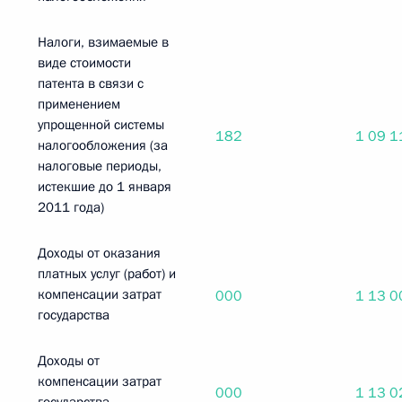
Налоги, взимаемые в
виде стоимости
патента в связи с
применением
упрощенной системы
182
1 09 1
налогообложения (за
налоговые периоды,
истекшие до 1 января
2011 года)
Доходы от оказания
платных услуг (работ) и
компенсации затрат
000
1 13 0
государства
Доходы от
компенсации затрат
000
1 13 0