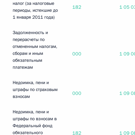
налог (за налоговые
182
1 05 0
периоды, истекшие до
1 января 2011 года)
Задолженность и
перерасчеты по
отмененным налогам,
сборам и иным
000
1 09 0
обязательным
платежам
Недоимка, пени и
штрафы по страховым
000
1 09 0
взносам
Недоимка, пени и
штрафы по взносам в
Федеральный фонд
обязательного
182
1 09 0