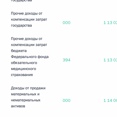
государства
Прочие доходы от
компенсации затрат
000
1 13 0
государства
Прочие доходы от
компенсации затрат
бюджета
Федерального фонда
394
1 13 0
обязательного
медицинского
страхования
Доходы от продажи
материальных и
нематериальных
000
1 14 0
активов