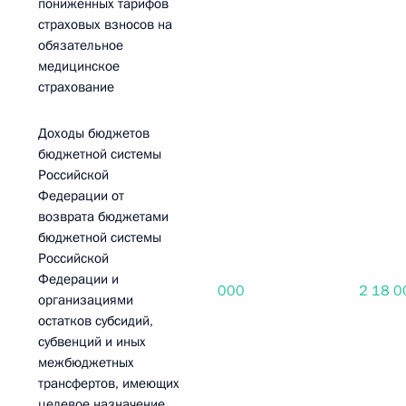
пониженных тарифов
страховых взносов на
обязательное
медицинское
страхование
Доходы бюджетов
бюджетной системы
Российской
Федерации от
возврата бюджетами
бюджетной системы
Российской
Федерации и
000
2 18 0
организациями
остатков субсидий,
субвенций и иных
межбюджетных
трансфертов, имеющих
целевое назначение,