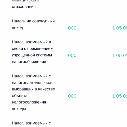
медицинского
страхования
Налоги на совокупный
доход
000
1 05 0
Налог, взимаемый в
связи с применением
упрощенной системы
000
1 05 0
налогообложения
Налог, взимаемый с
налогоплательщиков,
выбравших в качестве
объекта
000
1 05 0
налогообложения
доходы
Налог, взимаемый с