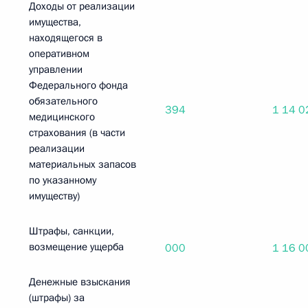
Доходы от реализации
имущества,
находящегося в
оперативном
управлении
Федерального фонда
обязательного
394
1 14 0
медицинского
страхования (в части
реализации
материальных запасов
по указанному
имуществу)
Штрафы, санкции,
возмещение ущерба
000
1 16 0
Денежные взыскания
(штрафы) за