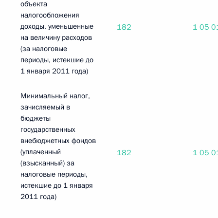
объекта
налогообложения
доходы, уменьшенные
182
1 05 0
на величину расходов
(за налоговые
периоды, истекшие до
1 января 2011 года)
Минимальный налог,
зачисляемый в
бюджеты
государственных
внебюджетных фондов
(уплаченный
182
1 05 0
(взысканный) за
налоговые периоды,
истекшие до 1 января
2011 года)