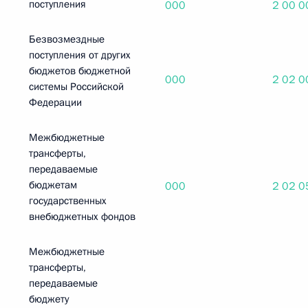
поступления
000
2 00 0
Безвозмездные
поступления от других
бюджетов бюджетной
000
2 02 0
системы Российской
Федерации
Межбюджетные
трансферты,
передаваемые
бюджетам
000
2 02 0
государственных
внебюджетных фондов
Межбюджетные
трансферты,
передаваемые
бюджету