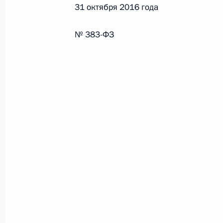
31 октября 2016 года
26 июля 2026 года
№ 383-ФЗ
Федеральный закон от 26.07.2026
О внесении изменения в статью 2 Федера
и добровольчестве (волонтерстве)»
26 июля 2026 года
Федеральный закон от 26.07.2026
О внесении изменений в Уголовный кодек
процессуального кодекса Российской Фе
26 июля 2026 года