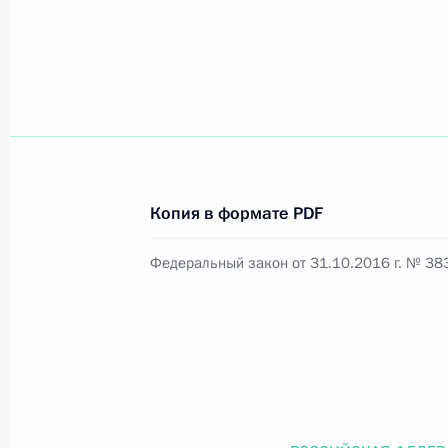
Официальный портал правовой информации
prav
26 июля 2026 года
Копия в формате PDF
Федеральный закон от 26.07.2026
Федеральный закон от 31.10.2016 г. № 38
О внесении изменений в статью 11 Федера
Федерального закона «Об образовании в
26 июля 2026 года
Федеральный закон от 26.07.2026