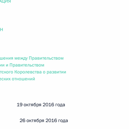
АЦИЯ
ального закона «О персональных данных» и отдельные
ации
ОН
 г. № 256-ФЗ
кон «О присяжных заседателях федеральных судов общей
ашения между Правительством
ии и Правительством
ского Королевства о развитии
еских отношений
 г. № 263-ФЗ
й 19 октября 2016 года
ального закона «О государственной регистрации
 26 октября 2016 года