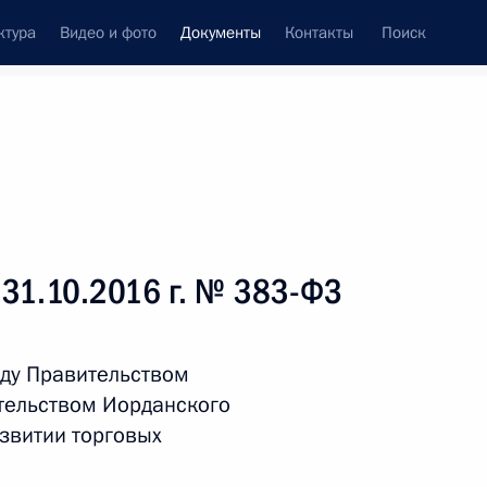
ктура
Видео и фото
Документы
Контакты
Поиск
 документов
Справка
Конституция России
 31.10.2016 г. № 383-ФЗ
ду Правительством
тельством Иорданского
звитии торговых
дата принятия