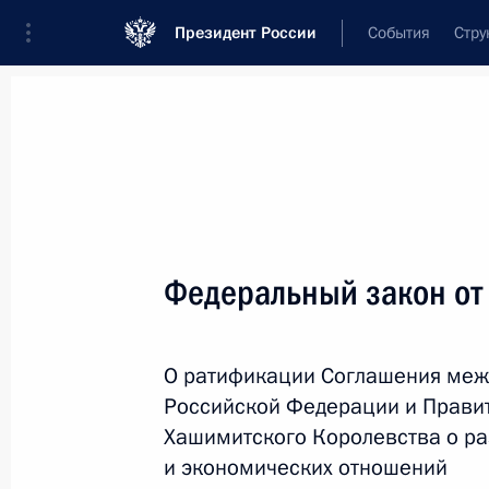
Президент России
События
Стру
Новости
Поручения Президента
Банк
Название документа или его номер
Федеральный закон от
Текст в документе
О ратификации Соглашения меж
Вид документа
Российской Федерации и Прави
Все
Хашимитского Королевства о ра
и экономических отношений
Дата вступления в силу...
или 