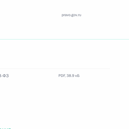
Найти документ
pravo.gov.ru
o.gov.ru
 г. № 259-ФЗ
3-ФЗ
PDF, 38.9 кБ
льного закона «О статусе военнослужащих» и статью 86
 Российской Федерации»
 г. № 265-ФЗ