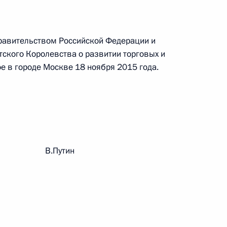
 г. № 242-ФЗ
равительством Российской Федерации и
части первой и статью 227–1 части второй Налогового
ского Королевства о развитии торговых и
е в городе Москве 18 ноября 2015 года.
 г. № 246-ФЗ
 Российской Федерации
рации В.Путин
 г. № 268-ФЗ
кон «О пробации в Российской Федерации»