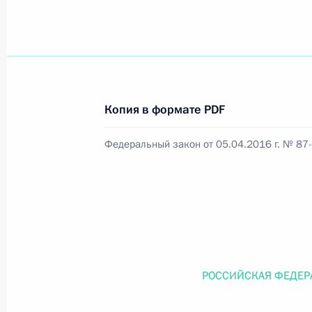
Официальный портал правовой информации
prav
Копия в формате PDF
26 июля 2026 года
Федеральный закон от 05.04.2016 г. № 87
Федеральный закон от 26.07.2026
О внесении изменений в статью 11 Федера
Федерального закона «Об образовании в
26 июля 2026 года
РОССИЙСКАЯ ФЕДЕР
Федеральный закон от 26.07.2026