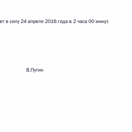
 в силу 24 апреля 2016 года в 2 часа 00 минут.
 г. № 267-ФЗ
льного закона «О благотворительной деятельности
рации В.Путин
 г. № 251-ФЗ
с Российской Федерации и статьи 31 и 151 Уголовно-
дерации