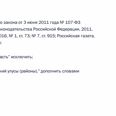
 г. № 242-ФЗ
го закона от 3 июня 2011 года № 107-ФЗ
части первой и статью 227–1 части второй Налогового
аконодательства Российской Федерации, 2011,
016, № 1, ст. 73; № 7, ст. 915; Российская газета,
:
ласть" исключить;
 г. № 246-ФЗ
кий улусы (районы)," дополнить словами
 Российской Федерации
 г. № 268-ФЗ
кон «О пробации в Российской Федерации»