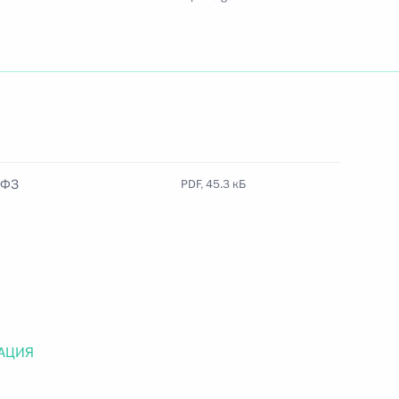
Найти документ
o.gov.ru
-ФЗ
PDF, 45.3 кБ
 г. № 259-ФЗ
льного закона «О статусе военнослужащих» и статью 86
 Российской Федерации»
АЦИЯ
 г. № 265-ФЗ