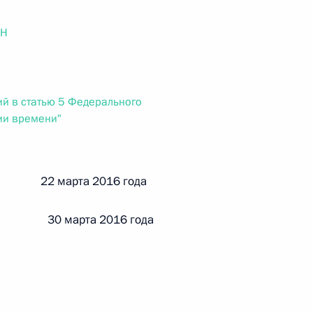
ального закона «О персональных данных» и отдельные
ации
ОН
й в статью 5 Федерального
 г. № 256-ФЗ
ии времени"
кон «О присяжных заседателях федеральных судов общей
й 22 марта 2016 года
 30 марта 2016 года
 г. № 263-ФЗ
ального закона «О государственной регистрации