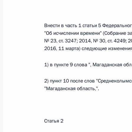
Федеральный закон от 26.07.2026
Внести в часть 1 статьи 5 Федерально
О внесении изменений в статьи 85 и 102 
"Об исчислении времени" (Собрание з
кодекса Российской Федерации
№ 23, ст. 3247; 2014, № 30, ст. 4249; 2
26 июля 2026 года
2016, 11 марта) следующие изменения
1) в пункте 9 слова ", Магаданская об
Федеральный закон от 26.07.2026
2) пункт 10 после слов "Среднеколымс
О внесении изменений в Трудовой кодекс
"Магаданская область,".
26 июля 2026 года
Федеральный закон от 26.07.2026
Статья 2
О внесении изменений в Федеральный за