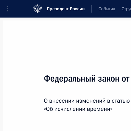
Президент России
События
Стру
Новости
Поручения Президента
Банк
Название документа или его номер
Федеральный закон от
Текст в документе
О внесении изменений в статью
Вид документа
«Об исчислении времени»
Все
Дата вступления в силу...
или 