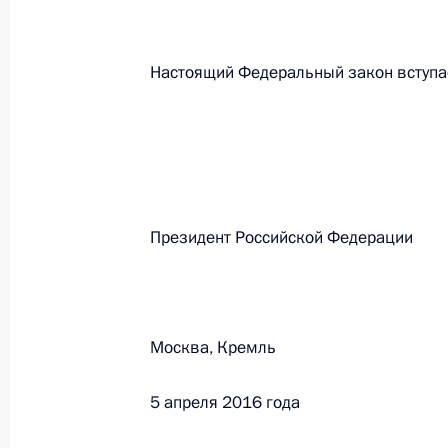
26 июля 2026 года
Настоящий Федеральный закон вступает
Федеральный закон от 26.07.2026
О внесении изменения в статью 2 Федера
и добровольчестве (волонтерстве)»
26 июля 2026 года
Президент Российской Феде
Федеральный закон от 26.07.2026
О внесении изменений в Уголовный кодек
Москва, Кремль
процессуального кодекса Российской Фе
26 июля 2026 года
5 апреля 2016 года