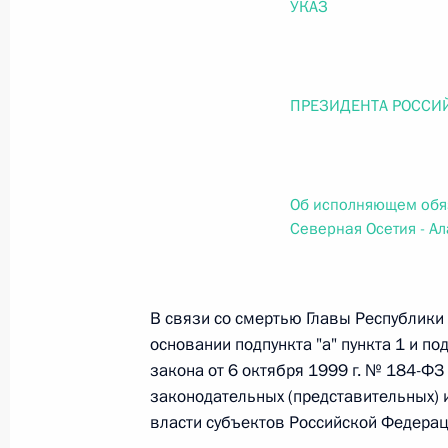
УКАЗ
О внесении изменений в статью 12 Федер
законодательные акты Российской Федер
26 июля 2026 года
ПРЕЗИДЕНТА РОССИ
Федеральный закон от 26.07.2026
О внесении изменений в Федеральный за
Об исполняющем обя
юрисдикции в Российской Федерации»
Северная Осетия - А
26 июля 2026 года
В связи со смертью Главы Республики С
Федеральный закон от 26.07.2026
основании подпункта "а" пункта 1 и по
закона от 6 октября 1999 г. № 184-Ф
О внесении изменений в статью 12 Федер
недвижимости»
законодательных (представительных) 
власти субъектов Российской Федерац
26 июля 2026 года