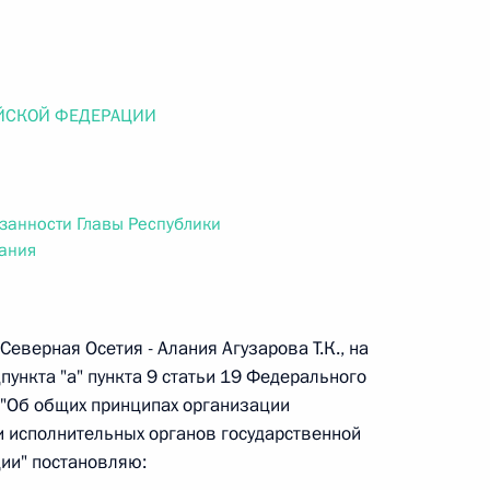
ального закона «О персональных данных» и отдельные
ации
ЙСКОЙ ФЕДЕРАЦИИ
 г. № 256-ФЗ
кон «О присяжных заседателях федеральных судов общей
занности Главы Республики
лания
еверная Осетия - Алания Агузарова Т.К., на
 г. № 263-ФЗ
дпункта "а" пункта 9 статьи 19 Федерального
З "Об общих принципах организации
ального закона «О государственной регистрации
и исполнительных органов государственной
ии" постановляю: