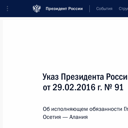
Президент России
События
Стру
Новости
Поручения Президента
Банк
Название документа или его номер
Указ Президента Росс
Текст в документе
от 29.02.2016 г. № 91
Вид документа
Об исполняющем обязанности Г
Все
Осетия — Алания
Дата вступления в силу...
или 