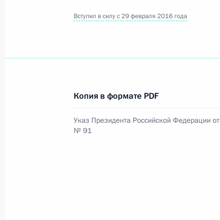
Вступил в силу с 29 февраля 2016 года
Официальный портал правовой информации
prav
26 июля 2026 года
Копия в формате PDF
Федеральный закон от 26.07.2026
Указ Президента Российской Федерации от 
№ 91
О внесении изменений в статью 11 Федера
Федерального закона «Об образовании в
26 июля 2026 года
Федеральный закон от 26.07.2026