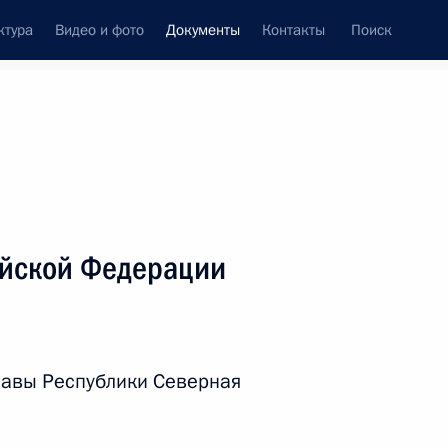
ктура
Видео и фото
Документы
Контакты
Поиск
 документов
Справка
Конституция России
ийской Федерации
лавы Республики Северная
дата принятия