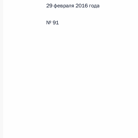
29 февраля 2016 года
26 июля 2026 года
№ 91
Федеральный закон от 26.07.2026
О внесении изменения в статью 2 Федера
и добровольчестве (волонтерстве)»
26 июля 2026 года
Федеральный закон от 26.07.2026
О внесении изменений в Уголовный кодек
процессуального кодекса Российской Фе
26 июля 2026 года