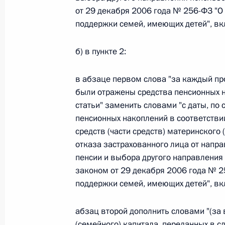
Министров Киргизской Республики о прав
от 29 декабря 2006 года № 256-ФЗ "О
по вопросам внутренних дел и миграции 
поддержки семей, имеющих детей", вкл
26 июля 2026 года
б) в пункте 2:
Федеральный закон от 26.07.2026
в абзаце первом слова "за каждый пр
были отражены средства пенсионных н
О внесении изменений в Кодекс внутренн
Федерального закона «Об обеспечении ед
статьи" заменить словами "с даты, по
пенсионных накоплений в соответствии
26 июля 2026 года
средств (части средств) материнского 
отказа застрахованного лица от напр
пенсии и выбора другого направления
Федеральный закон от 26.07.2026
законом от 29 декабря 2006 года № 2
поддержки семей, имеющих детей", вкл
О внесении изменений в Кодекс Российс
26 июля 2026 года
абзац второй дополнить словами "(за 
(семейного) капитала, переданных в с