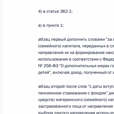
Федеральный закон от 26.07.2026
4) в статье 362-1:
О внесении изменений в статью 13–2 Фед
и признании утратившим силу пункта 1 ча
а) в пункте 1:
изменений в Федеральный закон „Об акта
26 июля 2026 года
абзац первый дополнить словами "за 
(семейного) капитала, переданных в с
направления их на формирование нако
использования в соответствии с Феде
Федеральный закон от 26.07.2026
№ 256-ФЗ "О дополнительных мерах г
О внесении изменения в статью 10 Федер
детей", включая доход, полученный от 
26 июля 2026 года
абзац второй после слов "с даты всту
пенсионном страховании с фондом" доп
средств) материнского (семейного) ка
Федеральный закон от 26.07.2026
застрахованного лица от направления
О ратификации Соглашения между Правит
выбора другого направления использ