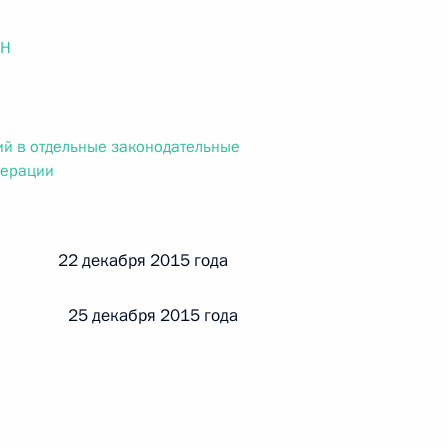
ального закона «О персональных данных» и отдельные
ации
ОН
й в отдельные законодательные
 г. № 256-ФЗ
дерации
кон «О присяжных заседателях федеральных судов общей
й 22 декабря 2015 года
 25 декабря 2015 года
 г. № 263-ФЗ
ального закона «О государственной регистрации