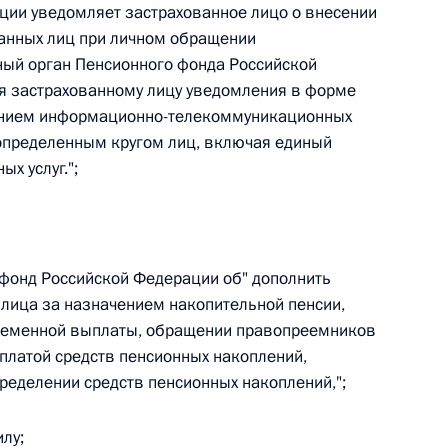
ции уведомляет застрахованное лицо о внесении
ванных лиц при личном обращении
ный орган Пенсионного фонда Российской
я застрахованному лицу уведомления в форме
ванием информационно-телекоммуникационных
 г. № 267-ФЗ
н определенным кругом лиц, включая единый
льного закона «О благотворительной деятельности
х услуг.";
 фонд Российской Федерации об" дополнить
 г. № 251-ФЗ
лица за назначением накопительной пенсии,
ременной выплаты, обращении правопреемников
с Российской Федерации и статьи 31 и 151 Уголовно-
платой средств пенсионных накоплений,
дерации
ределении средств пенсионных накоплений,";
лу;