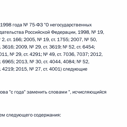
 г. № 242-ФЗ
 1998 года № 75-ФЗ "О негосударственных
части первой и статью 227–1 части второй Налогового
дательства Российской Федерации, 1998, № 19,
 2, ст. 166; 2005, № 19, ст. 1755; 2007, № 50,
. 3616; 2009, № 29, ст. 3619; № 52, ст. 6454;
011, № 29, ст. 4291; № 49, ст. 7036, 7037; 2012,
т. 6965; 2013, № 30, ст. 4044, 4084; № 52,
ст. 4219; 2015, № 27, ст. 4001) следующие
 г. № 246-ФЗ
 Российской Федерации
лова "с года" заменить словами ", исчисляющийся
цем следующего содержания:
 г. № 268-ФЗ
кон «О пробации в Российской Федерации»