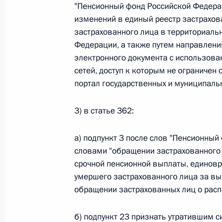
"Пенсионный фонд Российской Федера
26 июля 2026 года
изменений в единый реестр застрахо
застрахованного лица в территориаль
Федерации, а также путем направлени
электронного документа с использо
Федеральный закон от 26.07.2026
сетей, доступ к которым не ограниче
О внесении изменения в статью 2 Федера
портал государственных и муниципальны
и добровольчестве (волонтерстве)»
26 июля 2026 года
3) в статье 362:
а) подпункт 3 после слов "Пенсионный
Федеральный закон от 26.07.2026
словами "обращении застрахованного 
срочной пенсионной выплаты, единов
О внесении изменений в Уголовный кодек
умершего застрахованного лица за вы
процессуального кодекса Российской Фе
обращении застрахованных лиц о расп
26 июля 2026 года
б) подпункт 23 признать утратившим си