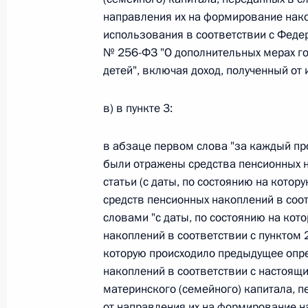
направления их на формирование нако
Федеральный закон от 26.07.2026
использования в соответствии с Феде
№ 256-ФЗ "О дополнительных мерах г
О внесении изменения в статью 6 Закона
детей", включая доход, полученный от 
26 июля 2026 года
в) в пункте 3:
Федеральный закон от 26.07.2026
в абзаце первом слова "за каждый пр
были отражены средства пенсионных н
О внесении изменений в статью 9.21 Код
правонарушениях
статьи (с даты, по состоянию на кот
средств пенсионных накоплений в соо
26 июля 2026 года
словами "с даты, по состоянию на ко
накоплений в соответствии с пунктом 2
которую происходило предыдущее опр
Федеральный закон от 26.07.2026
накоплений в соответствии с настоящи
материнского (семейного) капитала, п
О ратификации Соглашения между Правит
Республики Беларусь о сотрудничестве в 
от направления их на формирование н