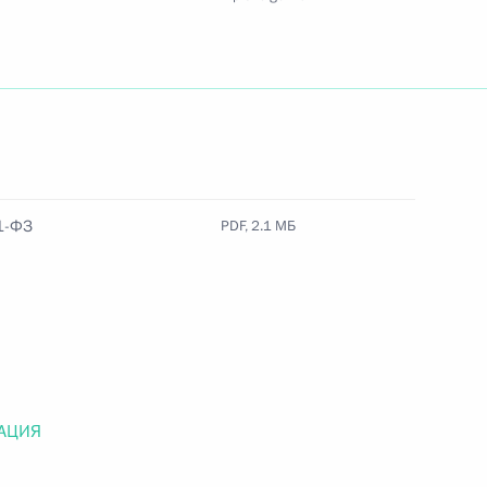
Найти документ
o.gov.ru
1-ФЗ
PDF, 2.1 МБ
 г. № 259-ФЗ
льного закона «О статусе военнослужащих» и статью 86
 Российской Федерации»
АЦИЯ
 г. № 265-ФЗ