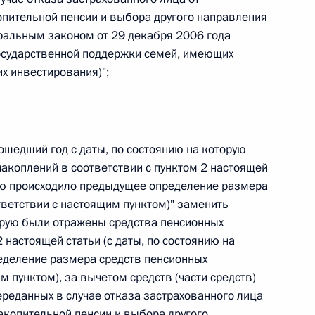
пительной пенсии и выбора другого направления
 г. № 266-ФЗ
ральным законом от 29 декабря 2006 года
осударственной поддержки семей, имеющих
 Российской Федерации «О защите прав потребителей»
их инвестирования)";
 г. № 247-ФЗ
ошедший год с даты, по состоянию на которую
акоплений в соответствии с пунктом 2 настоящей
екса Российской Федерации об административных
орую происходило предыдущее определение размера
тветствии с настоящим пунктом)" заменить
торую были отражены средства пенсионных
 настоящей статьи (с даты, по состоянию на
еделение размера средств пенсионных
 г. № 245-ФЗ
м пунктом), за вычетом средств (части средств)
ереданных в случае отказа застрахованного лица
ельством Российской Федерации и Правительством
сфере деятельности с драгоценными металлами,
акопительной пенсии и выбора другого