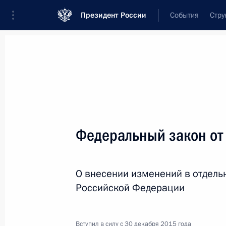
Президент России
События
Стру
Новости
Поручения Президента
Банк
Название документа или его номер
Федеральный закон от
Текст в документе
О внесении изменений в отдель
Вид документа
Российской Федерации
Все
Дата вступления в силу...
или 
Вступил в силу с 30 декабря 2015 года