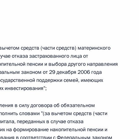
 г. № 264-ФЗ
ерального закона «Об актах гражданского состояния»
сти 13 статьи 3 Федерального закона «О внесении
х гражданского состояния“
вычетом средств (части средств) материнского
лучае отказа застрахованного лица от
пительной пенсии и выбора другого направления
ральным законом от 29 декабря 2006 года
 г. № 270-ФЗ
осударственной поддержки семей, имеющих
ального закона «Об автономных учреждениях»
их инвестирования";
пления в силу договора об обязательном
олнить словами "(за вычетом средств (части
питала, переданных в случае отказа
 г. № 244-ФЗ
 их на формирование накопительной пенсии и
ельством Российской Федерации и Кабинетом
ования в соответствии с Федеральным законом