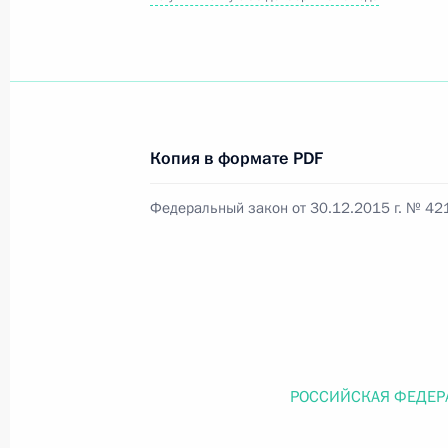
Официальный портал правовой информации
prav
Копия в формате PDF
26 июля 2026 года
Федеральный закон от 30.12.2015 г. № 42
Федеральный закон от 26.07.2026
О внесении изменений в статью 11 Федера
Федерального закона «Об образовании в
26 июля 2026 года
РОССИЙСКАЯ ФЕДЕР
Федеральный закон от 26.07.2026