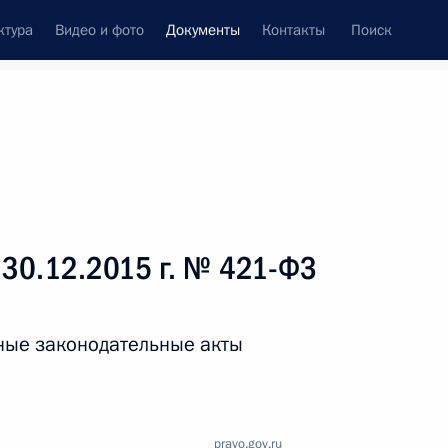
ктура
Видео и фото
Документы
Контакты
Поиск
 документов
Справка
Конституция России
 30.12.2015 г. № 421-ФЗ
ные законодательные акты
дата принятия
pravo.gov.ru