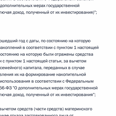
овом статусе представительств компетентных органов
 дополнительных мерах государственной
в Российской Федерации и Киргизской Республике
ючая доход, полученный от их инвестирования)";
 г. № 252-ФЗ
ошедший год с даты, по состоянию на которую
акоплений в соответствии с пунктом 1 настоящей
его водного транспорта Российской Федерации и статью 1
инства измерений»
 состоянию на которую были отражены средства
 с пунктом 1 настоящей статьи, за вычетом
(семейного) капитала, переданных в случае
авления их на формирование накопительной
 использования в соответствии с Федеральным
 г. № 250-ФЗ
56-ФЗ "О дополнительных мерах государственной
ючая доход, полученный от их инвестирования";
кой Федерации об административных правонарушениях
вычетом средств (части средств) материнского
лучае отказа застрахованного лица от