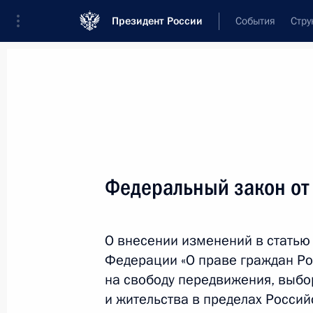
Президент России
События
Стру
Новости
Поручения Президента
Банк
Название документа или его номер
Федеральный закон от
Текст в документе
О внесении изменений в статью
Вид документа
Федерации «О праве граждан Р
Все
на свободу передвижения, выбо
и жительства в пределах Росси
Дата вступления в силу...
или 