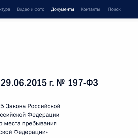
ктура
Видео и фото
Документы
Контакты
Поиск
 документов
Справка
Конституция России
 29.06.2015 г. № 197-ФЗ
 5 Закона Российской
оссийской Федерации
р места пребывания
йской Федерации»
дата принятия