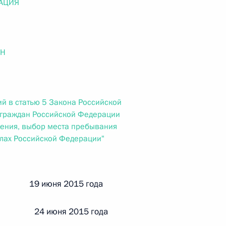
АЦИЯ
ального закона «О персональных данных» и отдельные
ации
ОН
 г. № 256-ФЗ
кон «О присяжных заседателях федеральных судов общей
й в статью 5 Закона Российской
 граждан Российской Федерации
ения, выбор места пребывания
елах Российской Федерации"
 г. № 263-ФЗ
й 19 июня 2015 года
ального закона «О государственной регистрации
 24 июня 2015 года