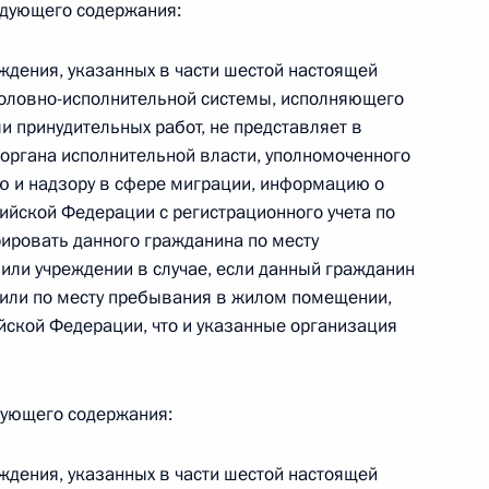
едующего содержания:
ждения, указанных в части шестой настоящей
головно-исполнительной системы, исполняющего
и принудительных работ, не представляет в
 г. № 267-ФЗ
органа исполнительной власти, уполномоченного
льного закона «О благотворительной деятельности
ю и надзору в сфере миграции, информацию о
ийской Федерации с регистрационного учета по
рировать данного гражданина по месту
или учреждении в случае, если данный гражданин
 или по месту пребывания в жилом помещении,
йской Федерации, что и указанные организация
 г. № 251-ФЗ
с Российской Федерации и статьи 31 и 151 Уголовно-
дерации
дующего содержания:
ждения, указанных в части шестой настоящей