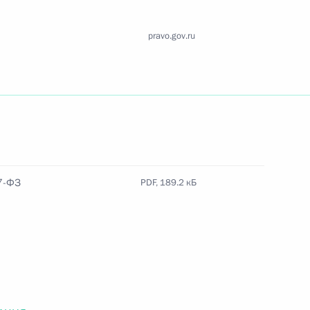
Найти документ
pravo.gov.ru
o.gov.ru
 г. № 259-ФЗ
7-ФЗ
PDF, 189.2 кБ
льного закона «О статусе военнослужащих» и статью 86
 Российской Федерации»
 г. № 265-ФЗ