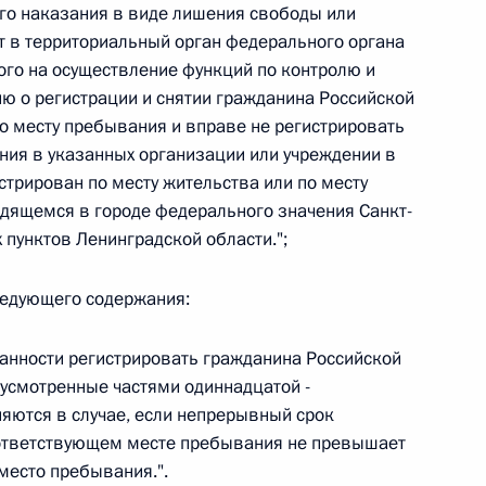
овом статусе представительств компетентных органов
го наказания в виде лишения свободы или
в Российской Федерации и Киргизской Республике
ет в территориальный орган федерального органа
ого на осуществление функций по контролю и
ю о регистрации и снятии гражданина Российской
по месту пребывания и вправе не регистрировать
ния в указанных организации или учреждении в
 г. № 252-ФЗ
стрирован по месту жительства или по месту
его водного транспорта Российской Федерации и статью 1
дящемся в городе федерального значения Санкт-
инства измерений»
 пунктов Ленинградской области.";
ледующего содержания:
 г. № 250-ФЗ
анности регистрировать гражданина Российской
усмотренные частями одиннадцатой -
кой Федерации об административных правонарушениях
няются в случае, если непрерывный срок
ответствующем месте пребывания не превышает
 место пребывания.".