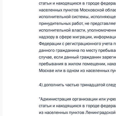
статьи и находящихся в городе федера
Федеральный закон от 26.07.2026
населенных пунктов Московской облас
исполнительной системы, исполняюще
О внесении изменений в статью 13–2 Фед
принудительных работ, не представля
и признании утратившим силу пункта 1 ча
изменений в Федеральный закон „Об акта
исполнительной власти, уполномоченн
надзору в сфере миграции, информаци
26 июля 2026 года
Федерации с регистрационного учета 
данного гражданина по месту пребыва
случае, если данный гражданин зареги
Федеральный закон от 26.07.2026
пребывания в жилом помещении, нахо
Москве или в одном из населенных пун
О внесении изменения в статью 10 Федер
26 июля 2026 года
4) дополнить частью тринадцатой сле
"Администрация организации или учре
Федеральный закон от 26.07.2026
статьи и находящихся в городе федера
из населенных пунктов Ленинградской
О ратификации Соглашения между Правит