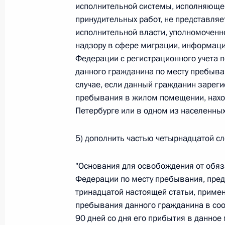
Министров Киргизской Республики о прав
исполнительной системы, исполняюще
по вопросам внутренних дел и миграции 
принудительных работ, не представля
26 июля 2026 года
исполнительной власти, уполномоченн
надзору в сфере миграции, информаци
Федерации с регистрационного учета 
данного гражданина по месту пребыва
Федеральный закон от 26.07.2026
случае, если данный гражданин зареги
О внесении изменений в Кодекс внутренн
пребывания в жилом помещении, нахо
Федерального закона «Об обеспечении ед
Петербурге или в одном из населенных
26 июля 2026 года
5) дополнить частью четырнадцатой с
Федеральный закон от 26.07.2026
"Основания для освобождения от обяз
Федерации по месту пребывания, пред
О внесении изменений в Кодекс Российс
тринадцатой настоящей статьи, приме
26 июля 2026 года
пребывания данного гражданина в со
90 дней со дня его прибытия в данное