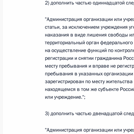
2) дополнить частью одиннадцатой сл
26 июля 2026 года
"Администрация организации или учре
статьи, за исключением учреждения у
наказания в виде лишения свободы ил
Федеральный закон от 26.07.2026
территориальный орган федерального 
О внесении изменения в статью 2 Федера
на осуществление функций по контрол
и добровольчестве (волонтерстве)»
регистрации и снятии гражданина Росс
26 июля 2026 года
месту пребывания и вправе не регист
пребывания в указанных организации 
зарегистрирован по месту жительства
находящемся в том же субъекте Росси
Федеральный закон от 26.07.2026
или учреждение.";
О внесении изменений в Уголовный кодек
процессуального кодекса Российской Фе
3) дополнить частью двенадцатой сле
26 июля 2026 года
"Администрация организации или учре