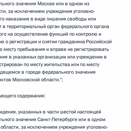
льного значения Москве или в одном из
 г. № 264-ФЗ
ти, за исключением учреждения уголовно-
го наказания в виде лишения свободы или
ерального закона «Об актах гражданского состояния»
ет в территориальный орган федерального органа
сти 13 статьи 3 Федерального закона «О внесении
х гражданского состояния“
ого на осуществление функций по контролю и
ю о регистрации и снятии гражданина Российской
по месту пребывания и вправе не регистрировать
ния в указанных организации или учреждении в
стрирован по месту жительства или по месту
 г. № 270-ФЗ
дящемся в городе федерального значения
ктов Московской области.";
ального закона «Об автономных учреждениях»
дующего содержания:
ждения, указанных в части шестой настоящей
 г. № 244-ФЗ
льного значения Санкт-Петербурге или в одном
 области, за исключением учреждения уголовно-
ельством Российской Федерации и Кабинетом