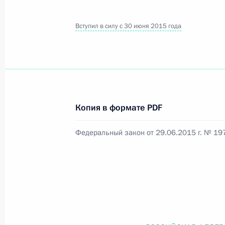
Вступил в силу с 30 июня 2015 года
Официальный портал правовой информации
prav
26 июля 2026 года
Копия в формате PDF
Федеральный закон от 26.07.2026
Федеральный закон от 29.06.2015 г. № 19
О внесении изменений в статью 11 Федера
Федерального закона «Об образовании в
26 июля 2026 года
Федеральный закон от 26.07.2026