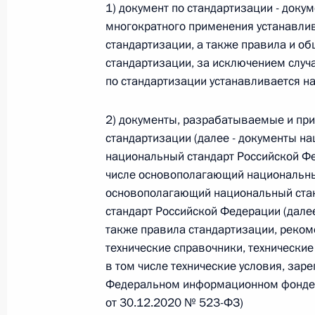
1) документ по стандартизации - докум
Федеральный закон от 26.07.2026
многократного применения устанавли
стандартизации, а также правила и о
О внесении изменений в статью 13–2 Фед
стандартизации, за исключением случ
и признании утратившим силу пункта 1 ча
изменений в Федеральный закон „Об акта
по стандартизации устанавливается 
26 июля 2026 года
2) документы, разрабатываемые и пр
стандартизации (далее - документы на
национальный стандарт Российской Фед
Федеральный закон от 26.07.2026
числе основополагающий национальный
О внесении изменения в статью 10 Федер
основополагающий национальный стан
стандарт Российской Федерации (далее
26 июля 2026 года
также правила стандартизации, реком
технические справочники, технические
в том числе технические условия, зар
Федеральный закон от 26.07.2026
Федеральном информационном фонде с
от 30.12.2020 № 523-ФЗ)
О ратификации Соглашения между Правит