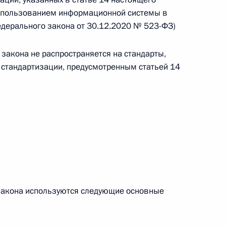
использованием информационной системы в
едерального закона от 30.12.2020 № 523-ФЗ)
закона не распространяется на стандарты,
 г. № 267-ФЗ
о стандартизации, предусмотренным статьей 14
льного закона «О благотворительной деятельности
 г. № 251-ФЗ
с Российской Федерации и статьи 31 и 151 Уголовно-
дерации
закона используются следующие основные