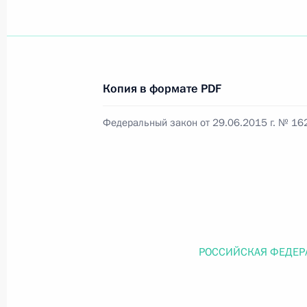
Официальный портал правовой информации
prav
Копия в формате PDF
Федеральный закон от 29.06.2015 г. № 16
26 июля 2026 года
Федеральный закон от 26.07.2026
О внесении изменений в статью 11 Федера
Федерального закона «Об образовании в
26 июля 2026 года
РОССИЙСКАЯ ФЕДЕР
Федеральный закон от 26.07.2026