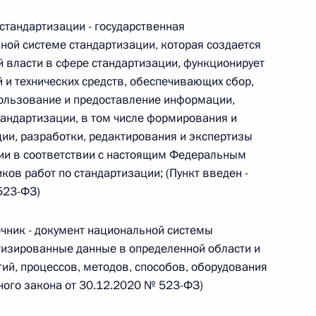
овом статусе представительств компетентных органов
в Российской Федерации и Киргизской Республике
стандартизации - государственная
ой системе стандартизации, которая создается
 власти в сфере стандартизации, функционирует
 и технических средств, обеспечивающих сбор,
пользование и предоставление информации,
 г. № 252-ФЗ
андартизации, в том числе формирования и
его водного транспорта Российской Федерации и статью 1
ии, разработки, редактирования и экспертизы
инства измерений»
ии в соответствии с настоящим Федеральным
ков работ по стандартизации; (Пункт введен -
523-ФЗ)
чник - документ национальной системы
 г. № 250-ФЗ
тизированные данные в определенной области и
кой Федерации об административных правонарушениях
ий, процессов, методов, способов, оборудования
ного закона от 30.12.2020 № 523-ФЗ)