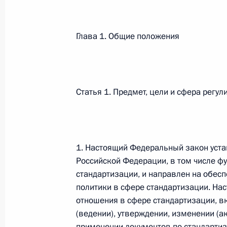
Федеральный закон от 26.07.2026
Глава 1. Общие положения
О внесении изменений в статьи 85 и 102 
кодекса Российской Федерации
26 июля 2026 года
Статья 1. Предмет, цели и сфера регу
Федеральный закон от 26.07.2026
О внесении изменений в Трудовой кодекс
1. Настоящий Федеральный закон уст
Российской Федерации, в том числе 
26 июля 2026 года
стандартизации, и направлен на обес
политики в сфере стандартизации. На
отношения в сфере стандартизации, 
Федеральный закон от 26.07.2026
(ведении), утверждении, изменении (а
О внесении изменений в Федеральный за
применении документов по стандартиз