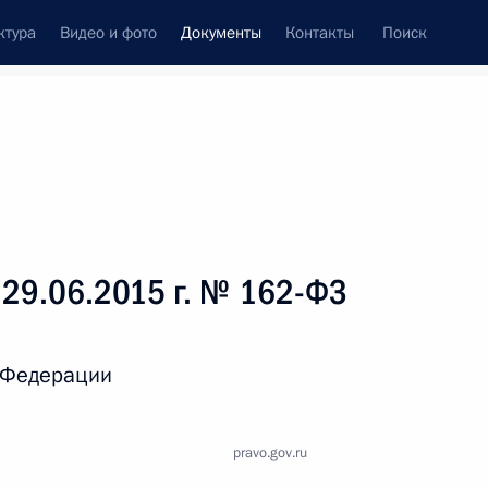
ктура
Видео и фото
Документы
Контакты
Поиск
 документов
Справка
Конституция России
 29.06.2015 г. № 162-ФЗ
й Федерации
pravo.gov.ru
дата принятия