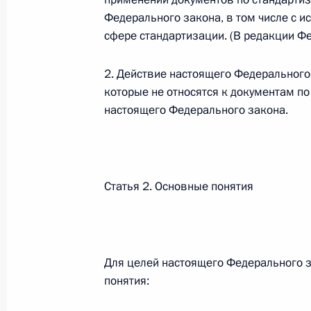
Федерального закона, в том числе с 
26 июля 2026 года
сфере стандартизации. (В редакции Ф
2. Действие настоящего Федерального 
Федеральный закон от 26.07.2026
которые не относятся к документам п
настоящего Федерального закона.
О внесении изменения в статью 2 Федера
и добровольчестве (волонтерстве)»
26 июля 2026 года
Статья 2. Основные понятия
Федеральный закон от 26.07.2026
О внесении изменений в Уголовный кодек
процессуального кодекса Российской Фе
Для целей настоящего Федерального 
26 июля 2026 года
понятия: