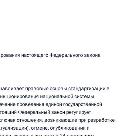
 г. № 242-ФЗ
части первой и статью 227–1 части второй Налогового
лирования настоящего Федерального закона
 г. № 246-ФЗ
 Российской Федерации
анавливает правовые основы стандартизации в
функционирования национальной системы
печение проведения единой государственной
стоящий Федеральный закон регулирует
включая отношения, возникающие при разработке
 г. № 268-ФЗ
ктуализации), отмене, опубликовании и
кон «О пробации в Российской Федерации»
ации, указанных в статье 14 настоящего