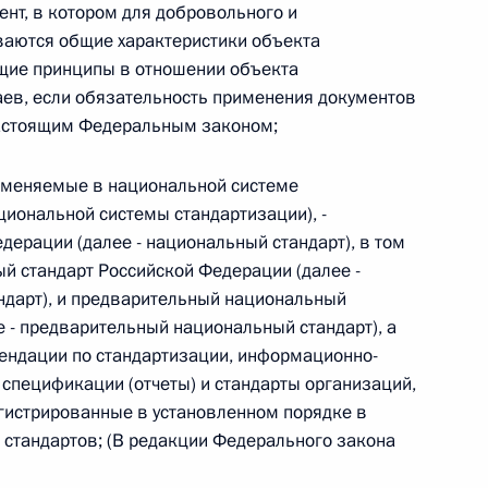
ент, в котором для добровольного и
 г. № 264-ФЗ
ваются общие характеристики объекта
бщие принципы в отношении объекта
ерального закона «Об актах гражданского состояния»
аев, если обязательность применения документов
сти 13 статьи 3 Федерального закона «О внесении
х гражданского состояния“
настоящим Федеральным законом;
именяемые в национальной системе
циональной системы стандартизации), -
ерации (далее - национальный стандарт), в том
 г. № 270-ФЗ
 стандарт Российской Федерации (далее -
ального закона «Об автономных учреждениях»
дарт), и предварительный национальный
 - предварительный национальный стандарт), а
ендации по стандартизации, информационно-
 спецификации (отчеты) и стандарты организаций,
егистрированные в установленном порядке в
 г. № 244-ФЗ
тандартов; (В редакции Федерального закона
ельством Российской Федерации и Кабинетом