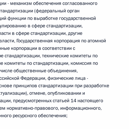
ции - механизм обеспечения согласованного
стандартизации (федеральный орган
 г. № 266-ФЗ
щий функции по выработке государственной
 Российской Федерации «О защите прав потребителей»
улированию в сфере стандартизации,
асти в сфере стандартизации, другие
ласти, Государственная корпорация по атомной
нные корпорации в соответствии с
 стандартизации, технические комитеты по
 г. № 247-ФЗ
ие комитеты по стандартизации, комиссия по
екса Российской Федерации об административных
 числе общественные объединения,
ссийской Федерации, физические лица -
снове принципов стандартизации при разработке
ктуализации), отмене, опубликовании и
ации, предусмотренных статьей 14 настоящего
ием нормативно-правового, информационного,
 г. № 245-ФЗ
иного ресурсного обеспечения;
ельством Российской Федерации и Правительством
сфере деятельности с драгоценными металлами,