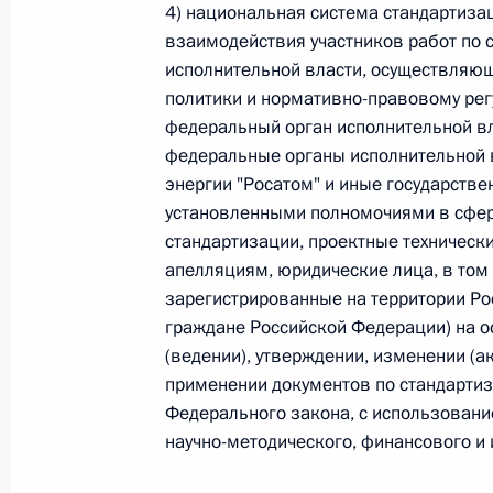
4) национальная система стандартиза
взаимодействия участников работ по 
Федеральный закон от 26.07.2026
исполнительной власти, осуществляю
О внесении изменения в статью 6 Закона
политики и нормативно-правовому рег
федеральный орган исполнительной вл
26 июля 2026 года
федеральные органы исполнительной в
энергии "Росатом" и иные государстве
установленными полномочиями в сфере
Федеральный закон от 26.07.2026
стандартизации, проектные техническ
О внесении изменений в статью 9.21 Код
апелляциям, юридические лица, в том
правонарушениях
зарегистрированные на территории Ро
26 июля 2026 года
граждане Российской Федерации) на о
(ведении), утверждении, изменении (а
применении документов по стандартиз
Федерального закона, с использован
Федеральный закон от 26.07.2026
научно-методического, финансового и 
О ратификации Соглашения между Правит
Республики Беларусь о сотрудничестве в 