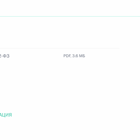
Найти документ
o.gov.ru
2-ФЗ
PDF, 3.6 МБ
 г. № 259-ФЗ
льного закона «О статусе военнослужащих» и статью 86
 Российской Федерации»
АЦИЯ
 г. № 265-ФЗ