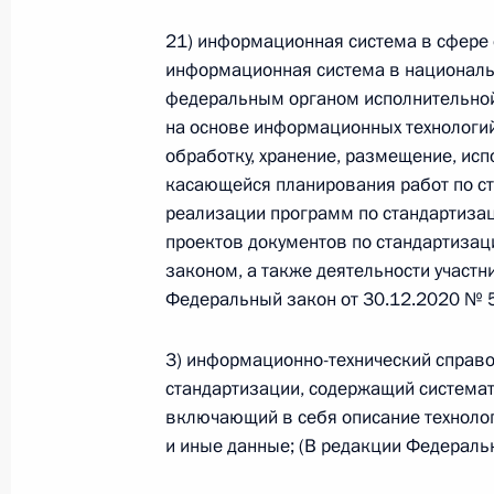
Министров Киргизской Республики о прав
по вопросам внутренних дел и миграции 
21) информационная система в сфере 
26 июля 2026 года
информационная система в национальн
федеральным органом исполнительной
на основе информационных технологий
обработку, хранение, размещение, ис
Федеральный закон от 26.07.2026
касающейся планирования работ по ст
О внесении изменений в Кодекс внутренн
реализации программ по стандартизац
Федерального закона «Об обеспечении ед
проектов документов по стандартизац
26 июля 2026 года
законом, а также деятельности участни
Федеральный закон от 30.12.2020 № 
3) информационно-технический справо
Федеральный закон от 26.07.2026
стандартизации, содержащий система
О внесении изменений в Кодекс Российс
включающий в себя описание технолог
26 июля 2026 года
и иные данные; (В редакции Федераль