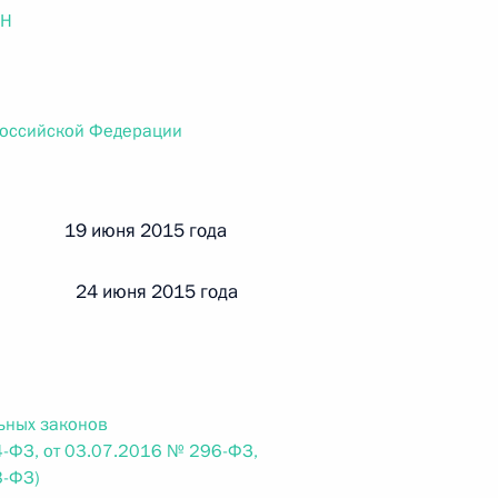
ального закона «О персональных данных» и отдельные
ОН
ации
Российской Федерации
 г. № 256-ФЗ
кон «О присяжных заседателях федеральных судов общей
й 19 июня 2015 года
 24 июня 2015 года
 г. № 263-ФЗ
ального закона «О государственной регистрации
ьных законов
-ФЗ, от 03.07.2016 № 296-ФЗ,
3-ФЗ)