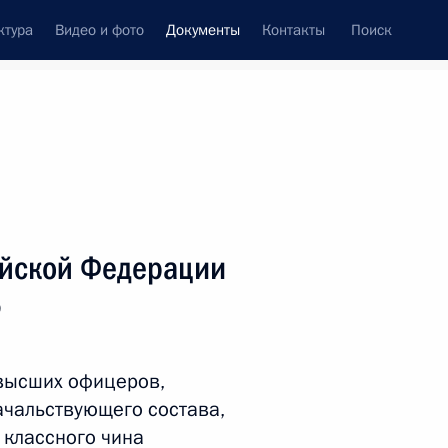
ктура
Видео и фото
Документы
Контакты
Поиск
 документов
Справка
Конституция России
ийской Федерации
5
 высших офицеров,
чальствующего состава,
дата принятия
 классного чина