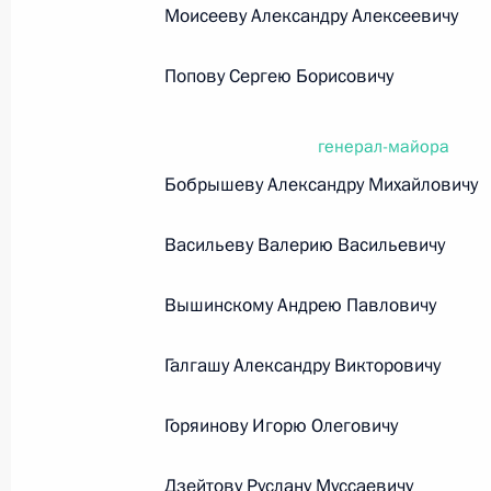
Моисееву Александру Алексеевичу
26 июля 2026 года
Попову Сергею Борисовичу
Федеральный закон от 26.07.2026
генерал-майора
О внесении изменения в статью 2 Федера
Бобрышеву Александру Михайловичу
и добровольчестве (волонтерстве)»
26 июля 2026 года
Васильеву Валерию Васильевичу
Вышинскому Андрею Павловичу
Федеральный закон от 26.07.2026
Галгашу Александру Викторовичу
О внесении изменений в Уголовный кодек
процессуального кодекса Российской Фе
Горяинову Игорю Олеговичу
26 июля 2026 года
Дзейтову Руслану Муссаевичу