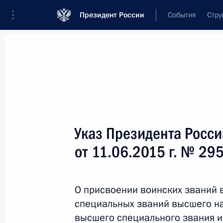
Президент России
События
Стру
Новости
Поручения Президента
Банк
Название документа или его номер
Указ Президента Росс
Текст в документе
от 11.06.2015 г. № 29
Вид документа
О присвоении воинских званий
Все
специальных званий высшего на
Дата вступления в силу...
или 
высшего специального звания и