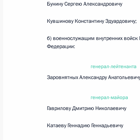
Бунину Сергею Александровичу
Федеральный закон от 26.07.2026
Кувшинову Константину Эдуардовичу;
О внесении изменения в статью 6 Закона
26 июля 2026 года
б) военнослужащим внутренних войск 
Федерации:
Федеральный закон от 26.07.2026
генерал-лейтенанта
О внесении изменений в статью 9.21 Код
Заровнятных Александру Анатольевич
правонарушениях
26 июля 2026 года
генерал-майора
Гаврилову Дмитрию Николаевичу
Федеральный закон от 26.07.2026
Катаеву Геннадию Геннадьевичу
О ратификации Соглашения между Правит
Республики Беларусь о сотрудничестве в 