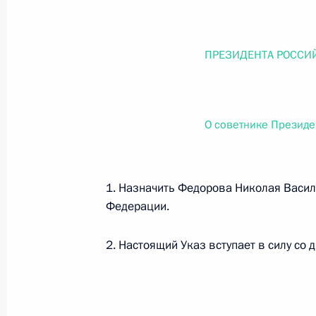
О внесении изменений в статью 12 Федер
законодательные акты Российской Федер
26 июля 2026 года
ПРЕЗИДЕНТА РОССИ
Федеральный закон от 26.07.2026
О советнике Презид
О внесении изменений в Федеральный за
юрисдикции в Российской Федерации»
26 июля 2026 года
1. Назначить Федорова Николая Васи
Федерации.
Федеральный закон от 26.07.2026
2. Настоящий Указ вступает в силу со 
О внесении изменений в статью 12 Федер
недвижимости»
26 июля 2026 года