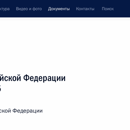
ктура
Видео и фото
Документы
Контакты
Поиск
 документов
Справка
Конституция России
ийской Федерации
5
йской Федерации
дата принятия