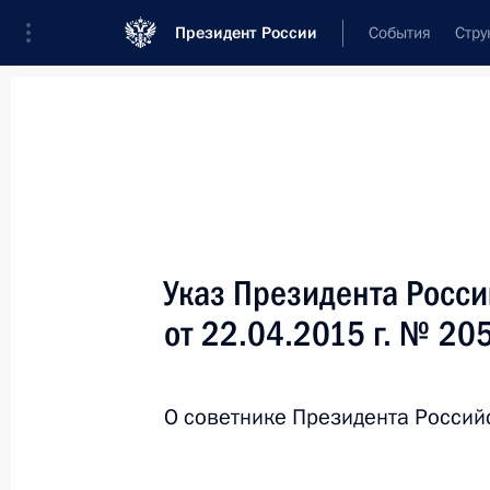
Президент России
События
Стру
Новости
Поручения Президента
Банк
Название документа или его номер
Указ Президента Росс
Текст в документе
от 22.04.2015 г. № 20
Вид документа
О советнике Президента Росси
Все
Дата вступления в силу...
или 