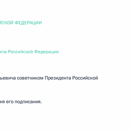
ального закона «О персональных данных» и отдельные
ации
ЙСКОЙ ФЕДЕРАЦИИ
 г. № 256-ФЗ
ента Российской Федерации
кон «О присяжных заседателях федеральных судов общей
льевича советником Президента Российской
 г. № 263-ФЗ
дня его подписания.
ального закона «О государственной регистрации