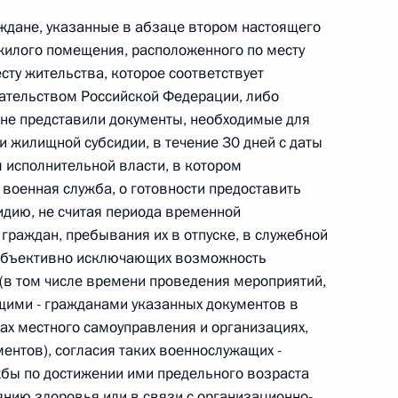
аждане, указанные в абзаце втором настоящего
 г. № 264-ФЗ
 жилого помещения, расположенного по месту
ерального закона «Об актах гражданского состояния»
ту жительства, которое соответствует
сти 13 статьи 3 Федерального закона «О внесении
ательством Российской Федерации, либо
х гражданского состояния“
 не представили документы, необходимые для
 жилищной субсидии, в течение 30 дней с даты
исполнительной власти, в котором
оенная служба, о готовности предоставить
 г. № 270-ФЗ
дию, не считая периода временной
граждан, пребывания их в отпуске, в служебной
ального закона «Об автономных учреждениях»
 объективно исключающих возможность
(в том числе времени проведения мероприятий,
щими - гражданами указанных документов в
нах местного самоуправления и организациях,
ентов), согласия таких военнослужащих -
 г. № 244-ФЗ
жбы по достижении ими предельного возраста
ельством Российской Федерации и Кабинетом
янию здоровья или в связи с организационно-