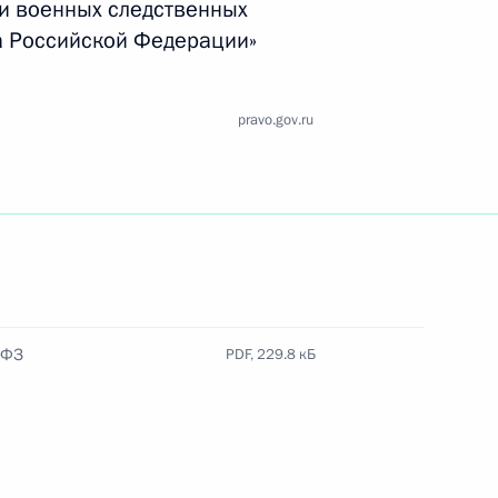
 и военных следственных
Найти документ
а Российской Федерации»
o.gov.ru
pravo.gov.ru
 г. № 259-ФЗ
льного закона «О статусе военнослужащих» и статью 86
 Российской Федерации»
-ФЗ
PDF, 229.8 кБ
 г. № 265-ФЗ