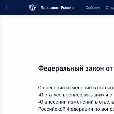
Президент России
События
Стру
Новости
Поручения Президента
Банк
Название документа или его номер
Федеральный закон от
Текст в документе
О внесении изменений в статью
Вид документа
«О статусе военнослужащих» и с
Все
«О внесении изменений в отдел
Российской Федерации по вопр
Дата вступления в силу...
или 