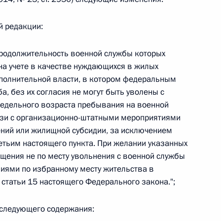
й редакции:
продолжительность военной службы которых
 г. № 267-ФЗ
 на учете в качестве нуждающихся в жилых
льного закона «О благотворительной деятельности
полнительной власти, в котором федеральным
, без их согласия не могут быть уволены с
редельного возраста пребывания на военной
язи с организационно-штатными мероприятиями
ний или жилищной субсидии, за исключением
етьим настоящего пункта. При желании указанных
 г. № 251-ФЗ
щения не по месту увольнения с военной службы
с Российской Федерации и статьи 31 и 151 Уголовно-
ями по избранному месту жительства в
дерации
статьи 15 настоящего Федерального закона.";
 следующего содержания: