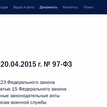
ктура
Видео и фото
Документы
Контакты
Поиск
 документов
Справка
Конституция России
 20.04.2015 г. № 97-ФЗ
 23 Федерального закона
татью 15 Федерального закона
ьные законодательные акты
осам военной службы
дата принятия