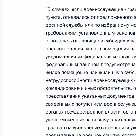
"В случаях, если военнослужащие - гр
Федеральный закон от 26.07.2026
пункта, отказались от предложенного
О внесении изменений в статью 13–2 Фед
военной службы или по избранному мес
и признании утратившим силу пункта 1 ча
требованиям, установленным законод
изменений в Федеральный закон „Об акта
отказались от жилищной субсидии или
26 июля 2026 года
предоставления жилого помещения или
уведомления их федеральным органом 
федеральным законом предусмотрена в
Федеральный закон от 26.07.2026
жилое помещение или жилищную субси
нетрудоспособности военнослужащих - 
О внесении изменения в статью 10 Федер
командировке и иных обстоятельств,
26 июля 2026 года
представления указанных документов 
связанных с получением военнослужа
органах государственной власти, орга
уполномоченных на выдачу таких докум
Федеральный закон от 26.07.2026
граждан на увольнение с военной слу
О ратификации Соглашения между Правит
пребывания на военной службе, состо