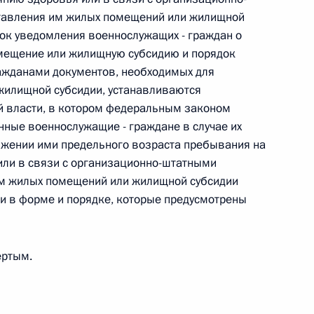
овом статусе представительств компетентных органов
тавления им жилых помещений или жилищной
в Российской Федерации и Киргизской Республике
док уведомления военнослужащих - граждан о
омещение или жилищную субсидию и порядок
ажданами документов, необходимых для
жилищной субсидии, устанавливаются
 г. № 252-ФЗ
 власти, в котором федеральным законом
нные военнослужащие - граждане в случае их
его водного транспорта Российской Федерации и статью 1
ижении ими предельного возраста пребывания на
инства измерений»
или в связи с организационно-штатными
м жилых помещений или жилищной субсидии
 в форме и порядке, которые предусмотрены
 г. № 250-ФЗ
ертым.
кой Федерации об административных правонарушениях