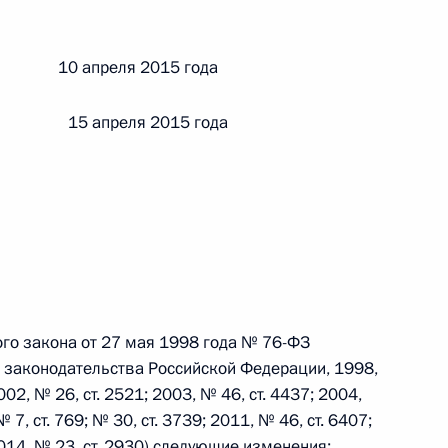
 г. № 242-ФЗ
й 10 апреля 2015 года
части первой и статью 227–1 части второй Налогового
 15 апреля 2015 года
 г. № 246-ФЗ
 Российской Федерации
ого закона от 27 мая 1998 года № 76-ФЗ
е законодательства Российской Федерации, 1998,
002, № 26, ст. 2521; 2003, № 46, ст. 4437; 2004,
 г. № 268-ФЗ
№ 7, ст. 769; № 30, ст. 3739; 2011, № 46, ст. 6407;
кон «О пробации в Российской Федерации»
 2014, № 23, ст. 2930) следующие изменения: