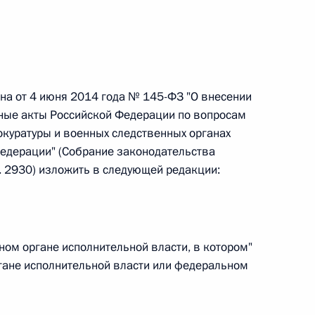
 г. № 266-ФЗ
 Российской Федерации «О защите прав потребителей»
она от 4 июня 2014 года № 145-ФЗ "О внесении
ные акты Российской Федерации по вопросам
окуратуры и военных следственных органах
 г. № 247-ФЗ
едерации" (Собрание законодательства
. 2930) изложить в следующей редакции:
екса Российской Федерации об административных
ном органе исполнительной власти, в котором"
гане исполнительной власти или федеральном
 г. № 245-ФЗ
ельством Российской Федерации и Правительством
сфере деятельности с драгоценными металлами,