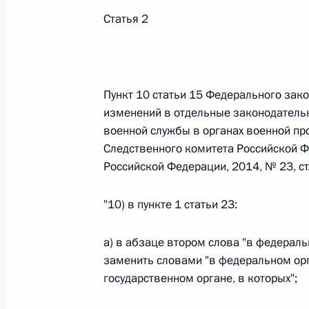
Статья 2
Федеральный закон от 26.07.2026
О внесении изменения в статью 6 Закона
26 июля 2026 года
Пункт 10 статьи 15 Федерального зак
изменений в отдельные законодатель
военной службы в органах военной пр
Федеральный закон от 26.07.2026
Следственного комитета Российской Ф
Российской Федерации, 2014, № 23, ст
О внесении изменений в статью 9.21 Код
правонарушениях
"10) в пункте 1 статьи 23:
26 июля 2026 года
а) в абзаце втором слова "в федераль
заменить словами "в федеральном ор
Федеральный закон от 26.07.2026
государственном органе, в которых";
О ратификации Соглашения между Правит
Республики Беларусь о сотрудничестве в 