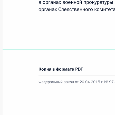
в органах военной прокуратуры
органах Следственного комитет
Официальный портал правовой информации
prav
26 июля 2026 года
Федеральный закон от 26.07.2026
Копия в формате PDF
О внесении изменений в статью 11 Федера
Федерального закона «Об образовании в
Федеральный закон от 20.04.2015 г. № 97
26 июля 2026 года
Федеральный закон от 26.07.2026