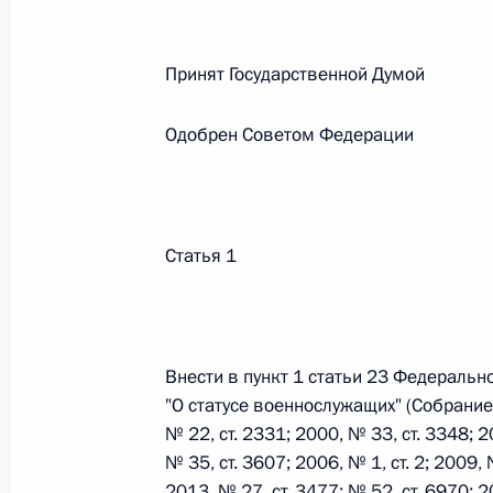
Федеральный закон от 26.07.2026
Принят Государственной Думо
О внесении изменений в статьи 85 и 102 
Одобрен Советом Федерации
кодекса Российской Федерации
26 июля 2026 года
Статья 1
Федеральный закон от 26.07.2026
О внесении изменений в Трудовой кодекс
26 июля 2026 года
Внести в пункт 1 статьи 23 Федеральн
"О статусе военнослужащих" (Собрани
№ 22, ст. 2331; 2000, № 33, ст. 3348; 2
Федеральный закон от 26.07.2026
№ 35, ст. 3607; 2006, № 1, ст. 2; 2009, 
О внесении изменений в Федеральный за
2013, № 27, ст. 3477; № 52, ст. 6970;