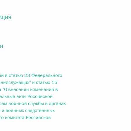
ального закона «О персональных данных» и отдельные
ации
АЦИЯ
 г. № 256-ФЗ
ОН
кон «О присяжных заседателях федеральных судов общей
й в статью 23 Федерального
еннослужащих" и статью 15
 "О внесении изменений в
ельные акты Российской
 г. № 263-ФЗ
сам военной службы в органах
ального закона «О государственной регистрации
 и военных следственных
го комитета Российской