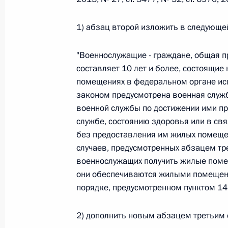
26 июля 2026 года
1) абзац второй изложить в следующе
"Военнослужащие - граждане, общая 
Федеральный закон от 26.07.2026
составляет 10 лет и более, состоящие
О внесении изменения в статью 2 Федера
помещениях в федеральном органе ис
и добровольчестве (волонтерстве)»
законом предусмотрена военная служба
военной службы по достижении ими п
26 июля 2026 года
службе, состоянию здоровья или в св
без предоставления им жилых помеще
случаев, предусмотренных абзацем тр
Федеральный закон от 26.07.2026
военнослужащих получить жилые поме
О внесении изменений в Уголовный кодек
они обеспечиваются жилыми помещени
процессуального кодекса Российской Фе
порядке, предусмотренном пунктом 14 
26 июля 2026 года
2) дополнить новым абзацем третьим