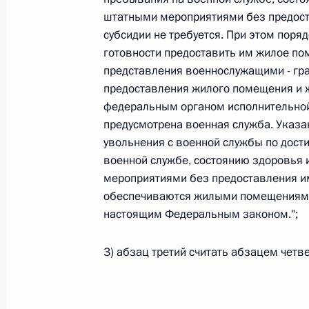
Министров Киргизской Республики о прав
штатными мероприятиями без предос
по вопросам внутренних дел и миграции 
субсидии не требуется. При этом поря
26 июля 2026 года
готовности предоставить им жилое п
представления военнослужащими - гр
предоставления жилого помещения и 
Федеральный закон от 26.07.2026
федеральным органом исполнительной
предусмотрена военная служба. Указа
О внесении изменений в Кодекс внутренн
увольнения с военной службы по дост
Федерального закона «Об обеспечении ед
военной службе, состоянию здоровья 
26 июля 2026 года
мероприятиями без предоставления и
обеспечиваются жилыми помещениями
настоящим Федеральным законом.";
Федеральный закон от 26.07.2026
3) абзац третий считать абзацем четв
О внесении изменений в Кодекс Российс
26 июля 2026 года