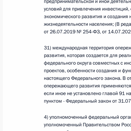
предпринимательской и иной деятель
условий для привлечения инвестиций,
Федеральный закон от 26.07.2026
экономического развития и создания 
О внесении изменения в статью 6 Закона
жизнедеятельности населения; (В ре
от 26.07.2019 № 254-ФЗ, от 14.07.20
26 июля 2026 года
31) международная территория опере
развития, которая создается для реал
Федеральный закон от 26.07.2026
федерального округа совместных с и
проектов, особенности создания и фу
О внесении изменений в статью 9.21 Код
правонарушениях
настоящего Федерального закона. В 
опережающего развития применяются 
26 июля 2026 года
если иное не установлено главой 91 
пунктом - Федеральный закон от 31.0
Федеральный закон от 26.07.2026
4) уполномоченный федеральный орган
О ратификации Соглашения между Правит
уполномоченный Правительством Росс
Республики Беларусь о сотрудничестве в 