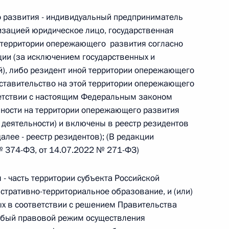
овом статусе представительств компетентных органов
в Российской Федерации и Киргизской Республике
о развития - индивидуальный предприниматель
зацией юридическое лицо, государственная
а территории опережающего развития согласно
ии (за исключением государственных и
), либо резидент иной территории опережающего
 г. № 252-ФЗ
ставительство на этой территории опережающего
его водного транспорта Российской Федерации и статью 1
ветствии с настоящим Федеральным законом
инства измерений»
ьности на территории опережающего развития
 деятельности) и включены в реестр резидентов
лее - реестр резидентов); (В редакции
 374-ФЗ, от 14.07.2022 № 271-ФЗ)
 г. № 250-ФЗ
- часть территории субъекта Российской
кой Федерации об административных правонарушениях
тративно-территориальное образование, и (или)
ых в соответствии с решением Правительства
обый правовой режим осуществления