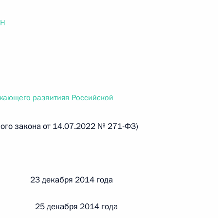
ального закона «О персональных данных» и отдельные
ации
ОН
 г. № 256-ФЗ
кон «О присяжных заседателях федеральных судов общей
ежающего развитияв Российской
ого закона от 14.07.2022 № 271-ФЗ)
 г. № 263-ФЗ
й 23 декабря 2014 года
ального закона «О государственной регистрации
 25 декабря 2014 года