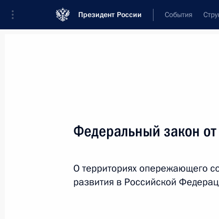
Президент России
События
Стру
Новости
Поручения Президента
Банк
Название документа или его номер
Федеральный закон от
Текст в документе
О территориях опережающего с
Вид документа
развития в Российской Федера
Все
Дата вступления в силу...
или 