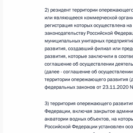
Министров Киргизской Республики о прав
по вопросам внутренних дел и миграции 
2) резидент территории опережающег
или являющееся коммерческой органи
26 июля 2026 года
регистрация которых осуществлена н
законодательству Российской Федерац
муниципальных унитарных предприятий
Федеральный закон от 26.07.2026
развития, создавший филиал или пред
О внесении изменений в Кодекс внутренн
развития, которые заключили в соот
Федерального закона «Об обеспечении ед
соглашение об осуществлении деятел
(далее - соглашение об осуществлении
26 июля 2026 года
территории опережающего развития (да
федеральных законов от 23.11.2020 №
Федеральный закон от 26.07.2026
3) территория опережающего развития 
О внесении изменений в Кодекс Российс
Федерации, включая закрытое админис
акватории водных объектов, на котор
26 июля 2026 года
Российской Федерации установлен ос