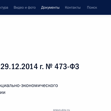
ктура
Видео и фото
Документы
Контакты
Поиск
 документов
Справка
Конституция России
 29.12.2014 г. № 473-ФЗ
оциально-экономического
ции
дата принятия
pravo.gov.ru