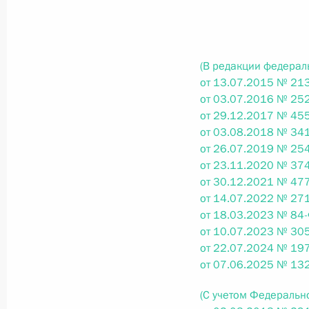
Федеральный закон от 26.07.2026
(В редакции федерал
О внесении изменений в статьи 85 и 102 
от 13.07.2015 № 213
кодекса Российской Федерации
от 03.07.2016 № 252
26 июля 2026 года
от 29.12.2017 № 455
от 03.08.2018 № 341
от 26.07.2019 № 254
от 23.11.2020 № 374
Федеральный закон от 26.07.2026
от 30.12.2021 № 477
О внесении изменений в Трудовой кодекс
от 14.07.2022 № 271
от 18.03.2023 № 84-
26 июля 2026 года
от 10.07.2023 № 305
от 22.07.2024 № 197
от 07.06.2025 № 132
Федеральный закон от 26.07.2026
(С учетом Федеральн
О внесении изменений в Федеральный за