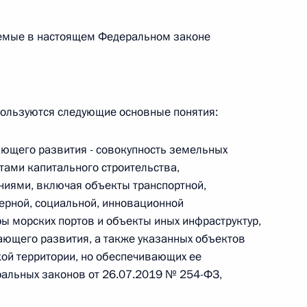
 г. № 264-ФЗ
зуемые в настоящем Федеральном законе
ерального закона «Об актах гражданского состояния»
сти 13 статьи 3 Федерального закона «О внесении
х гражданского состояния“
ользуются следующие основные понятия:
ающего развития - совокупность земельных
 г. № 270-ФЗ
тами капитального строительства,
ниями, включая объекты транспортной,
ального закона «Об автономных учреждениях»
ерной, социальной, инновационной
ры морских портов и объекты иных инфраструктур,
ающего развития, а также указанных объектов
кой территории, но обеспечивающих ее
 г. № 244-ФЗ
ральных законов от 26.07.2019 № 254-ФЗ,
ельством Российской Федерации и Кабинетом