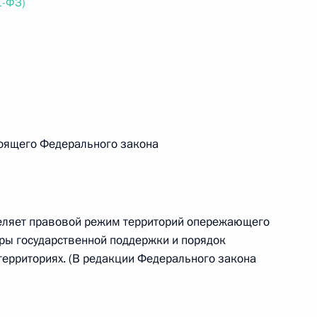
1-ФЗ)
 г. № 267-ФЗ
льного закона «О благотворительной деятельности
тоящего Федерального закона
 г. № 251-ФЗ
еляет правовой режим территорий опережающего
ры государственной поддержки и порядок
с Российской Федерации и статьи 31 и 151 Уголовно-
дерации
территориях. (В редакции Федерального закона