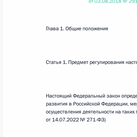
от 03.08.2018 № 29
26 июля 2026 года
Глава 1. Общие положения
Федеральный закон от 26.07.2026
О внесении изменения в статью 2 Федера
и добровольчестве (волонтерстве)»
Статья 1. Предмет регулирования нас
26 июля 2026 года
Федеральный закон от 26.07.2026
Настоящий Федеральный закон опред
развития в Российской Федерации, ме
О внесении изменений в Уголовный кодек
процессуального кодекса Российской Фе
осуществления деятельности на таких 
от 14.07.2022 № 271-ФЗ)
26 июля 2026 года