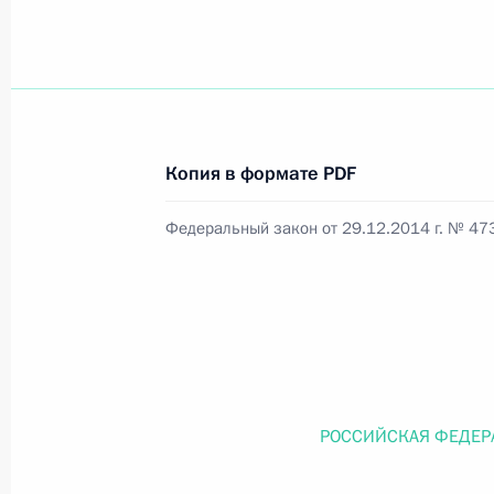
Официальный портал правовой информации
prav
Копия в формате PDF
26 июля 2026 года
Федеральный закон от 29.12.2014 г. № 47
Федеральный закон от 26.07.2026
О внесении изменений в статью 11 Федера
Федерального закона «Об образовании в
26 июля 2026 года
РОССИЙСКАЯ ФЕДЕР
Федеральный закон от 26.07.2026