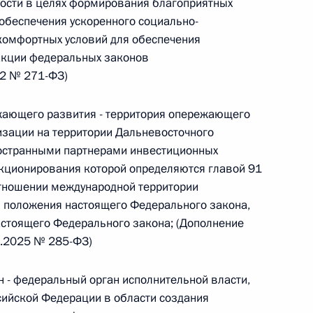
ности в целях формирования благоприятных
 обеспечения ускоренного социально-
 г. № 266-ФЗ
комфортных условий для обеспечения
 Российской Федерации «О защите прав потребителей»
дакции федеральных законов
22 № 271-ФЗ)
жающего развития - территория опережающего
изации на территории Дальневосточного
 г. № 247-ФЗ
ностранными партнерами инвестиционных
нкционирования которой определяются главой 91
екса Российской Федерации об административных
отношении международной территории
положения настоящего Федерального закона,
настоящего Федерального закона; (Дополнение
7.2025 № 285-ФЗ)
 г. № 245-ФЗ
 - федеральный орган исполнительной власти,
ельством Российской Федерации и Правительством
ийской Федерации в области создания
сфере деятельности с драгоценными металлами,