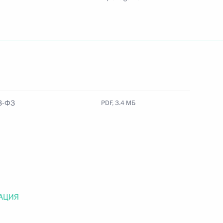
Найти документ
o.gov.ru
3-ФЗ
PDF, 3.4 МБ
 г. № 259-ФЗ
льного закона «О статусе военнослужащих» и статью 86
 Российской Федерации»
АЦИЯ
 г. № 265-ФЗ