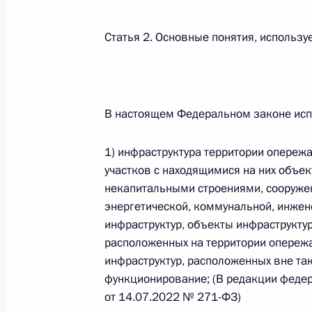
Федеральный закон от 26.07.2026
Статья 2. Основные понятия, исполь
О внесении изменений в статью 13–2 Фед
и признании утратившим силу пункта 1 ча
изменений в Федеральный закон „Об акта
26 июля 2026 года
В настоящем Федеральном законе исп
1) инфраструктура территории опереж
Федеральный закон от 26.07.2026
участков с находящимися на них объек
некапитальными строениями, сооруже
О внесении изменения в статью 10 Федер
энергетической, коммунальной, инжен
26 июля 2026 года
инфраструктур, объекты инфраструкту
расположенных на территории опереж
инфраструктур, расположенных вне та
Федеральный закон от 26.07.2026
функционирование; (В редакции феде
от 14.07.2022 № 271-ФЗ)
О ратификации Соглашения между Правит