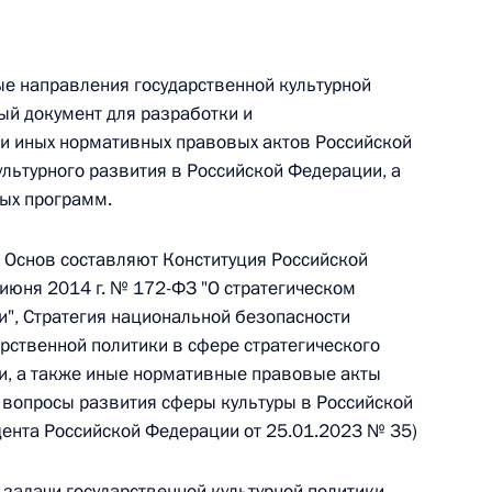
 г. № 264-ФЗ
ерального закона «Об актах гражданского состояния»
е направления государственной культурной
сти 13 статьи 3 Федерального закона «О внесении
ый документ для разработки и
х гражданского состояния“
и иных нормативных правовых актов Российской
льтурного развития в Российской Федерации, а
ых программ.
 г. № 270-ФЗ
 Основ составляют Конституция Российской
июня 2014 г. № 172-ФЗ "О стратегическом
ального закона «Об автономных учреждениях»
", Стратегия национальной безопасности
рственной политики в сфере стратегического
и, а также иные нормативные правовые акты
 вопросы развития сферы культуры в Российской
ента Российской Федерации от 25.01.2023 № 35)
 г. № 244-ФЗ
ельством Российской Федерации и Кабинетом
задачи государственной культурной политики,