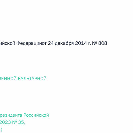
 г. № 267-ФЗ
ской Федерацииот 24 декабря 2014 г. № 808
льного закона «О благотворительной деятельности
ВЕННОЙ КУЛЬТУРНОЙ
 г. № 251-ФЗ
с Российской Федерации и статьи 31 и 151 Уголовно-
дерации
Президента Российской
.2023 № 35,
)