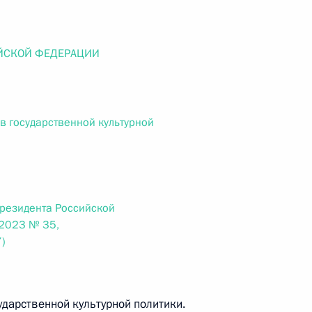
ального закона «О персональных данных» и отдельные
ации
ЙСКОЙ ФЕДЕРАЦИИ
 г. № 256-ФЗ
в государственной культурной
кон «О присяжных заседателях федеральных судов общей
Президента Российской
.2023 № 35,
 г. № 263-ФЗ
)
ального закона «О государственной регистрации
ударственной культурной политики.