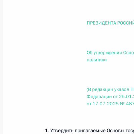
О внесении изменений в статью 12 Федер
законодательные акты Российской Федер
26 июля 2026 года
ПРЕЗИДЕНТА РОССИ
Федеральный закон от 26.07.2026
Об утверждении Осно
О внесении изменений в Федеральный за
политики
юрисдикции в Российской Федерации»
26 июля 2026 года
(В редакции указов 
Федерации от 25.01
Федеральный закон от 26.07.2026
от 17.07.2025 № 487
О внесении изменений в статью 12 Федер
недвижимости»
26 июля 2026 года
1. Утвердить прилагаемые Основы гос