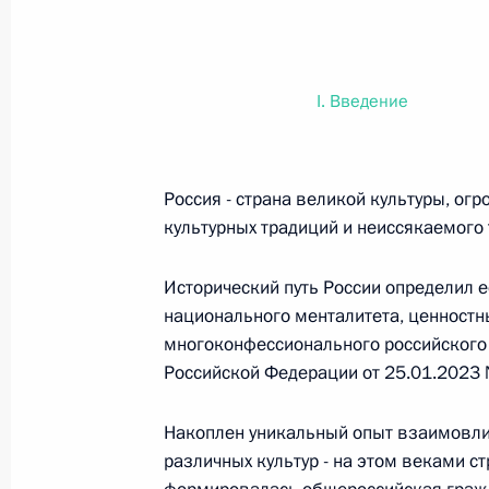
Федеральный закон от 26.07.2026
О внесении изменения в статью 6 Закона
I. Введение
26 июля 2026 года
Россия - страна великой культуры, ог
Федеральный закон от 26.07.2026
культурных традиций и неиссякаемого 
О внесении изменений в статью 9.21 Код
правонарушениях
Исторический путь России определил е
национального менталитета, ценност
26 июля 2026 года
многоконфессионального российского 
Российской Федерации от 25.01.2023 
Федеральный закон от 26.07.2026
Накоплен уникальный опыт взаимовли
различных культур - на этом веками с
О ратификации Соглашения между Правит
Республики Беларусь о сотрудничестве в 