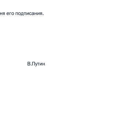
дня его подписания.
 г. № 242-ФЗ
части первой и статью 227–1 части второй Налогового
рации В.Путин
 г. № 246-ФЗ
 Российской Федерации
 г. № 268-ФЗ
кон «О пробации в Российской Федерации»