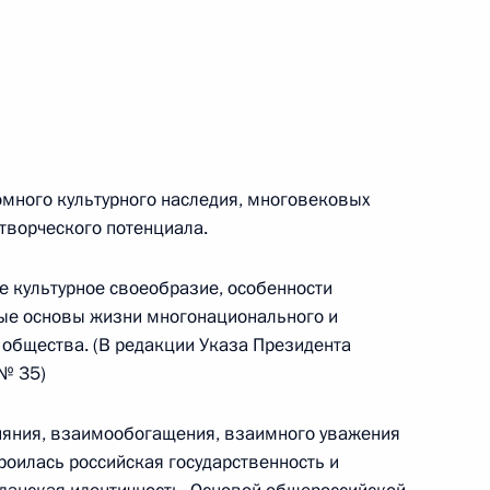
 г. № 266-ФЗ
 Российской Федерации «О защите прав потребителей»
ромного культурного наследия, многовековых
 г. № 247-ФЗ
творческого потенциала.
екса Российской Федерации об административных
е культурное своеобразие, особенности
ные основы жизни многонационального и
общества. (В редакции Указа Президента
№ 35)
 г. № 245-ФЗ
яния, взаимообогащения, взаимного уважения
троилась российская государственность и
ельством Российской Федерации и Правительством
сфере деятельности с драгоценными металлами,