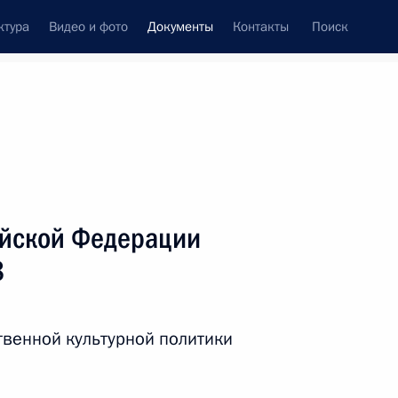
ктура
Видео и фото
Документы
Контакты
Поиск
 документов
Справка
Конституция России
ийской Федерации
8
твенной культурной политики
дата принятия