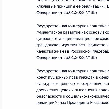
Министров Киргизской Республики о прав
ключевые принципы ее реализации. (В
по вопросам внутренних дел и миграции 
Федерации от 25.01.2023 № 35)
26 июля 2026 года
Государственная культурная политика 
гуманитарное развитие как основу эк
Федеральный закон от 26.07.2026
суверенитета и цивилизационной сам
гражданской идентичности, единства 
О внесении изменений в Кодекс внутренн
Федерального закона «Об обеспечении ед
качества жизни в Российской Федерац
Федерации от 25.01.2023 № 35)
26 июля 2026 года
Государственная культурная политика
конституционных прав граждан в сфере 
Федеральный закон от 26.07.2026
культурным ценностям, сохранения ист
О внесении изменений в Кодекс Российс
достижения целей и выполнения задач
безопасности и социально-экономичес
26 июля 2026 года
редакции Указа Президента Российско