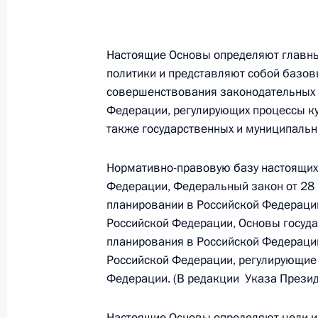
Федеральный закон от 26.07.2026
О внесении изменений в статью 13–2 Фед
Настоящие Основы определяют главны
и признании утратившим силу пункта 1 ча
политики и представляют собой базов
изменений в Федеральный закон „Об акта
совершенствования законодательных 
26 июля 2026 года
Федерации, регулирующих процессы ку
также государственных и муниципальн
Федеральный закон от 26.07.2026
Нормативно-правовую базу настоящих
Федерации, Федеральный закон от 28 
О внесении изменения в статью 10 Федер
планировании в Российской Федерации
26 июля 2026 года
Российской Федерации, Основы госуда
планирования в Российской Федераци
Российской Федерации, регулирующие
Федерации. (В редакции Указа Презид
Федеральный закон от 26.07.2026
О ратификации Соглашения между Правит
Настоящие Основы определяют цели и 