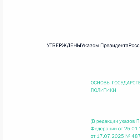
26 июля 2026 года
Федеральный закон от 26.07.2026
УТВЕРЖДЕНЫУказом ПрезидентаРоссий
О внесении изменения в статью 2 Федера
и добровольчестве (волонтерстве)»
26 июля 2026 года
ОСНОВЫ ГОСУДАРСТ
ПОЛИТИКИ
Федеральный закон от 26.07.2026
О внесении изменений в Уголовный кодек
процессуального кодекса Российской Фе
(В редакции указов 
26 июля 2026 года
Федерации от 25.01
от 17.07.2025 № 487