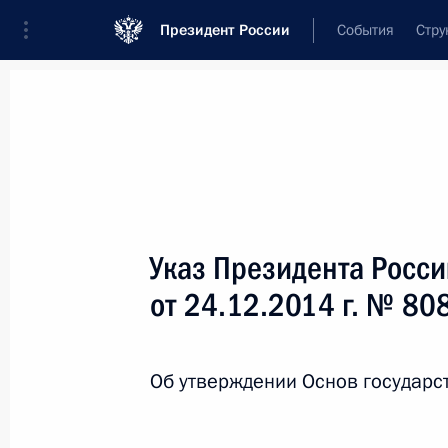
Президент России
События
Стру
Новости
Поручения Президента
Банк
Название документа или его номер
Указ Президента Росс
Текст в документе
от 24.12.2014 г. № 80
Вид документа
Об утверждении Основ государс
Все
Дата вступления в силу...
или 