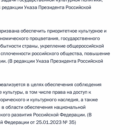
овом статусе представительств компетентных органов
 редакции Указа Президента Российской
в Российской Федерации и Киргизской Республике
призвана обеспечить приоритетное культурное и
ономического процветания, государственного
 г. № 252-ФЗ
обытности страны, укрепление общероссийской
и сплоченности российского общества, повышение
его водного транспорта Российской Федерации и статью 1
инства измерений»
ии. (В редакции Указа Президента Российской
 реализуется в целях обеспечения соблюдения
культуры, в том числе права на доступ к
 г. № 250-ФЗ
орического и культурного наследия, а также
кой Федерации об административных правонарушениях
 в области обеспечения национальной
кого развития Российской Федерации. (В
й Федерации от 25.01.2023 № 35)