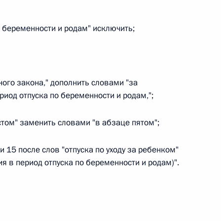
о беременности и родам" исключить;
 г. № 267-ФЗ
льного закона «О благотворительной деятельности
ного закона," дополнить словами "за
иод отпуска по беременности и родам,";
естом" заменить словами "в абзаце пятом";
 г. № 251-ФЗ
и 15 после слов "отпуска по уходу за ребенком"
я в период отпуска по беременности и родам)".
с Российской Федерации и статьи 31 и 151 Уголовно-
дерации