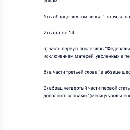
родам";
26 июля 2026 года
б) в абзаце шестом слова ", отпуска п
2) в статье 14:
Федеральный закон от 26.07.2026
О внесении изменения в статью 2 Федера
а) часть первую после слов "Федераль
и добровольчестве (волонтерстве)»
исключением матерей, уволенных в пер
26 июля 2026 года
б) в части третьей слова "в абзаце ш
Федеральный закон от 26.07.2026
3) абзац четвертый части первой стать
дополнить словами "(месяцу увольнени
О внесении изменений в Уголовный кодек
процессуального кодекса Российской Фе
26 июля 2026 года