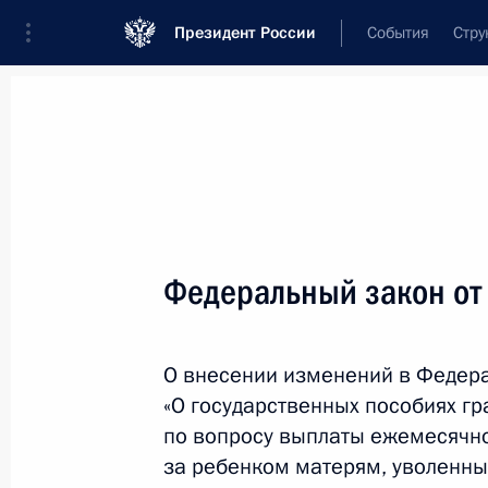
Президент России
События
Стру
Новости
Поручения Президента
Банк
Название документа или его номер
Федеральный закон от
Текст в документе
О внесении изменений в Федер
Вид документа
«О государственных пособиях г
Все
по вопросу выплаты ежемесячно
за ребенком матерям, уволенны
Дата вступления в силу...
или 