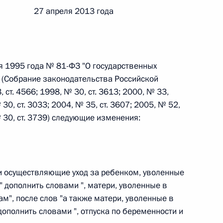
 27 апреля 2013 года
 г. № 242-ФЗ
части первой и статью 227–1 части второй Налогового
я 1995 года № 81-ФЗ "О государственных
 (Собрание законодательства Российской
 ст. 4566; 1998, № 30, ст. 3613; 2000, № 33,
 30, ст. 3033; 2004, № 35, ст. 3607; 2005, № 52,
№ 30, ст. 3739) следующие изменения:
 г. № 246-ФЗ
 Российской Федерации
ки осуществляющие уход за ребенком, уволенные
" дополнить словами ", матери, уволенные в
ам", после слов "а также матери, уволенные в
 г. № 268-ФЗ
дополнить словами ", отпуска по беременности и
кон «О пробации в Российской Федерации»