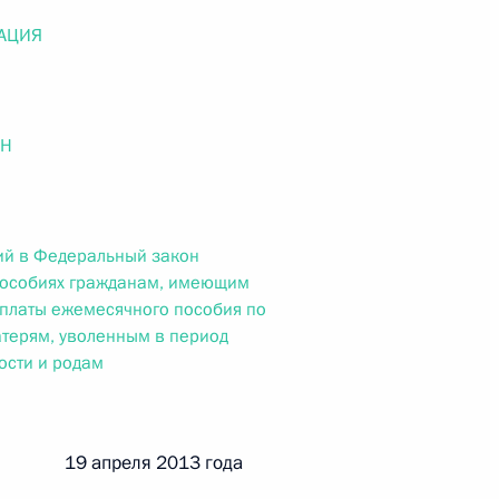
ального закона «О персональных данных» и отдельные
ации
АЦИЯ
ОН
 г. № 256-ФЗ
кон «О присяжных заседателях федеральных судов общей
ий в Федеральный закон
пособиях гражданам, имеющим
ыплаты ежемесячного пособия по
атерям, уволенным в период
ости и родам
 г. № 263-ФЗ
ального закона «О государственной регистрации
й 19 апреля 2013 года