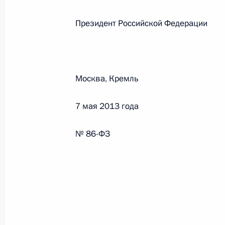
Федеральный закон от 26.07.2026
Президент Российской Феде
О внесении изменений в статью 13–2 Фед
и признании утратившим силу пункта 1 ча
изменений в Федеральный закон „Об акта
26 июля 2026 года
Москва, Кремль
7 мая 2013 года
Федеральный закон от 26.07.2026
№ 86-ФЗ
О внесении изменения в статью 10 Федер
26 июля 2026 года
Федеральный закон от 26.07.2026
О ратификации Соглашения между Правит