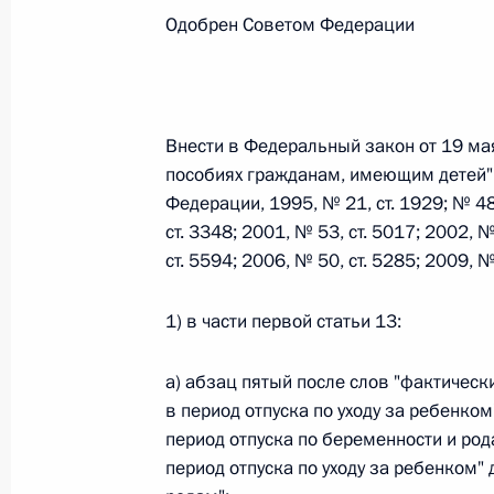
Одобрен Советом Федерации
Федеральный закон от 26.07.2026
О внесении изменений в статьи 85 и 102 
кодекса Российской Федерации
Внести в Федеральный закон от 19 ма
26 июля 2026 года
пособиях гражданам, имеющим детей"
Федерации, 1995, № 21, ст. 1929; № 48,
ст. 3348; 2001, № 53, ст. 5017; 2002, №
ст. 5594; 2006, № 50, ст. 5285; 2009, 
Федеральный закон от 26.07.2026
О внесении изменений в Трудовой кодекс
1) в части первой статьи 13:
26 июля 2026 года
а) абзац пятый после слов "фактичес
в период отпуска по уходу за ребенком
период отпуска по беременности и род
Федеральный закон от 26.07.2026
период отпуска по уходу за ребенком" 
О внесении изменений в Федеральный за