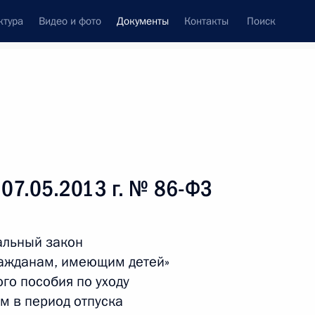
ктура
Видео и фото
Документы
Контакты
Поиск
 документов
Справка
Конституция России
 07.05.2013 г. № 86-ФЗ
альный закон
ражданам, имеющим детей»
го пособия по уходу
м в период отпуска
дата принятия