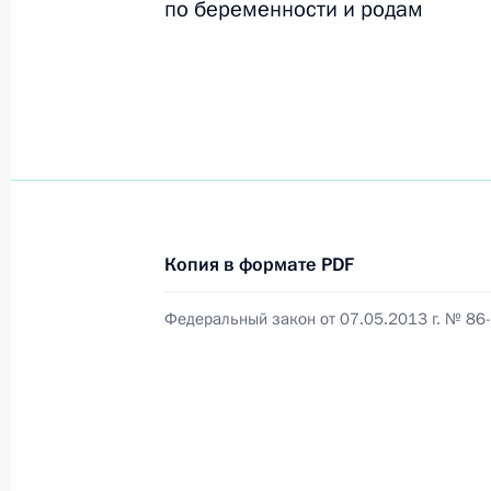
по беременности и родам
Официальный портал правовой информации
prav
26 июля 2026 года
Федеральный закон от 26.07.2026
Копия в формате PDF
О внесении изменений в статью 11 Федера
Федеральный закон от 07.05.2013 г. № 86
Федерального закона «Об образовании в
26 июля 2026 года
Федеральный закон от 26.07.2026