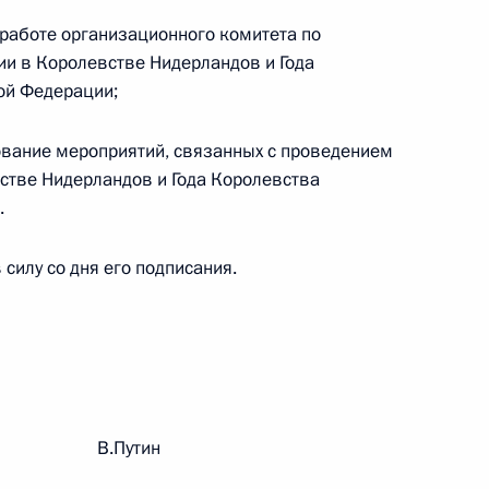
работе организационного комитета по
и в Королевстве Нидерландов и Года
ой Федерации;
 г. № 267-ФЗ
вание мероприятий, связанных с проведением
льного закона «О благотворительной деятельности
стве Нидерландов и Года Королевства
.
силу со дня его подписания.
 г. № 251-ФЗ
с Российской Федерации и статьи 31 и 151 Уголовно-
дерации
рации В.Путин