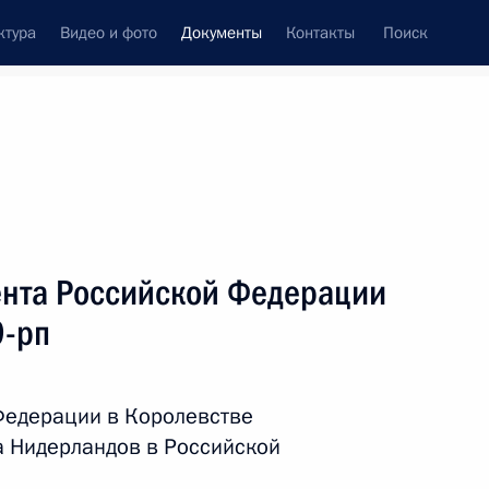
ктура
Видео и фото
Документы
Контакты
Поиск
 документов
Справка
Конституция России
нта Российской Федерации
9-рп
Федерации в Королевстве
а Нидерландов в Российской
дата принятия