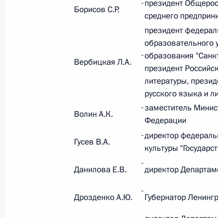
-
президент Общерос
Борисов С.Р.
среднего предприн
Федеральный закон от 26.07.2026
президент федерал
О внесении изменения в статью 6 Закона
образовательного 
-
образования "Санкт
26 июля 2026 года
Вербицкая Л.А.
президент Российс
литературы, прези
русского языка и л
Федеральный закон от 26.07.2026
-
заместитель Минис
Волин А.К.
О внесении изменений в статью 9.21 Код
Федерации
правонарушениях
-
директор федераль
Гусев В.А.
26 июля 2026 года
культуры "Государс
-
Данилова Е.В.
директор Департам
Федеральный закон от 26.07.2026
-
Дрозденко А.Ю.
Губернатор Ленинг
О ратификации Соглашения между Правит
Республики Беларусь о сотрудничестве в 