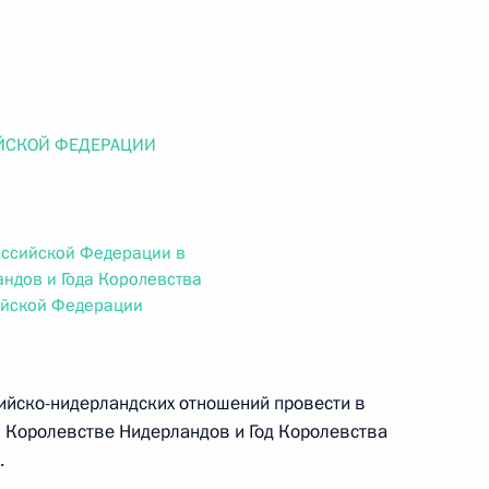
ального закона «О персональных данных» и отдельные
ации
ЙСКОЙ ФЕДЕРАЦИИ
 г. № 256-ФЗ
кон «О присяжных заседателях федеральных судов общей
оссийской Федерации в
ндов и Года Королевства
ийской Федерации
 г. № 263-ФЗ
сийско-нидерландских отношений провести в
ального закона «О государственной регистрации
в Королевстве Нидерландов и Год Королевства
.