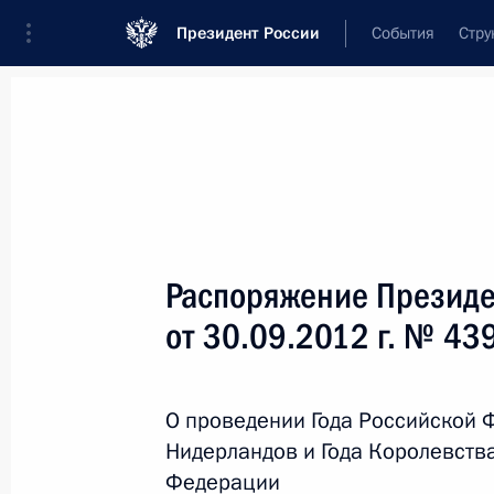
Президент России
События
Стру
Новости
Поручения Президента
Банк
Название документа или его номер
Распоряжение Президе
Текст в документе
от 30.09.2012 г. № 43
Вид документа
О проведении Года Российской 
Все
Нидерландов и Года Королевств
Дата вступления в силу...
или 
Федерации