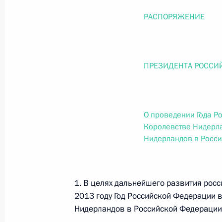
О внесении изменений в статью 12 Федер
законодательные акты Российской Федер
РАСПОРЯЖЕНИЕ
26 июля 2026 года
ПРЕЗИДЕНТА РОССИ
Федеральный закон от 26.07.2026
О внесении изменений в Федеральный за
юрисдикции в Российской Федерации»
О проведении Года Р
26 июля 2026 года
Королевстве Нидерла
Нидерландов в Росс
Федеральный закон от 26.07.2026
1. В целях дальнейшего развития рос
О внесении изменений в статью 12 Федер
недвижимости»
2013 году Год Российской Федерации 
Нидерландов в Российской Федерации
26 июля 2026 года