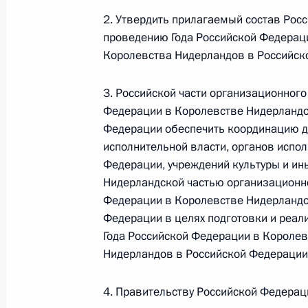
2. Утвердить прилагаемый состав Росс
проведению Года Российской Федераци
Федеральный закон от 26.07.2026
Королевства Нидерландов в Российск
О внесении изменений в статьи 85 и 102 
кодекса Российской Федерации
3. Российской части организационного
26 июля 2026 года
Федерации в Королевстве Нидерландо
Федерации обеспечить координацию д
исполнительной власти, органов испо
Федерации, учреждений культуры и ин
Федеральный закон от 26.07.2026
Нидерландской частью организационно
О внесении изменений в Трудовой кодекс
Федерации в Королевстве Нидерландо
Федерации в целях подготовки и реал
26 июля 2026 года
Года Российской Федерации в Королев
Нидерландов в Российской Федерации
Федеральный закон от 26.07.2026
4. Правительству Российской Федерац
О внесении изменений в Федеральный за