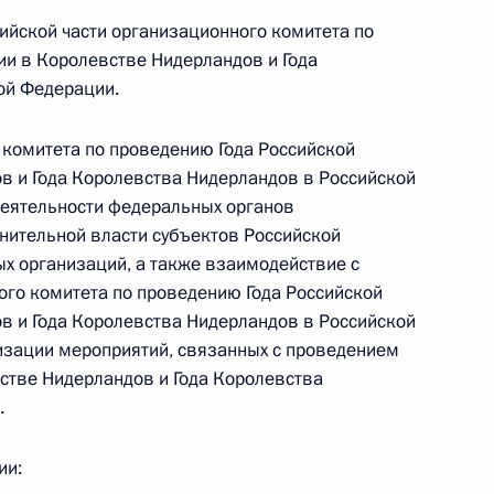
ийской части организационного комитета по
и в Королевстве Нидерландов и Года
 г. № 242-ФЗ
ой Федерации.
части первой и статью 227–1 части второй Налогового
 комитета по проведению Года Российской
в и Года Королевства Нидерландов в Российской
еятельности федеральных органов
лнительной власти субъектов Российской
ых организаций, а также взаимодействие с
 г. № 246-ФЗ
го комитета по проведению Года Российской
 Российской Федерации
в и Года Королевства Нидерландов в Российской
изации мероприятий, связанных с проведением
стве Нидерландов и Года Королевства
.
 г. № 268-ФЗ
ии:
кон «О пробации в Российской Федерации»