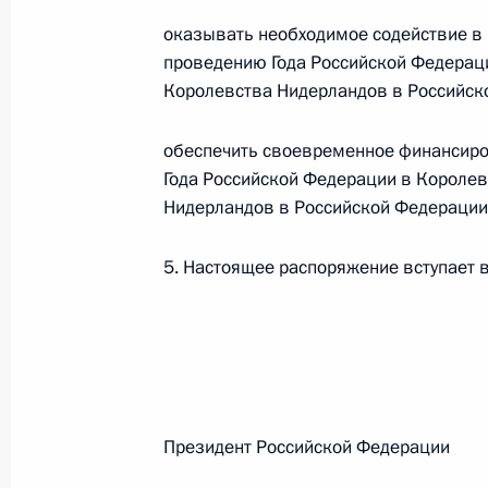
оказывать необходимое содействие в 
26 июля 2026 года
проведению Года Российской Федераци
Королевства Нидерландов в Российск
Федеральный закон от 26.07.2026
обеспечить своевременное финансиро
О внесении изменения в статью 2 Федера
Года Российской Федерации в Королев
и добровольчестве (волонтерстве)»
Нидерландов в Российской Федерации
26 июля 2026 года
5. Настоящее распоряжение вступает в 
Федеральный закон от 26.07.2026
О внесении изменений в Уголовный кодек
процессуального кодекса Российской Фе
26 июля 2026 года
Президент Российской Феде