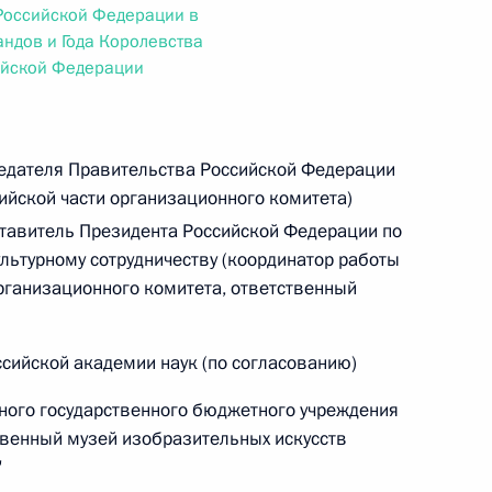
овом статусе представительств компетентных органов
Российской Федерации в
в Российской Федерации и Киргизской Республике
ндов и Года Королевства
ийской Федерации
 г. № 252-ФЗ
едателя Правительства Российской Федерации
ийской части организационного комитета)
его водного транспорта Российской Федерации и статью 1
инства измерений»
тавитель Президента Российской Федерации по
льтурному сотрудничеству (координатор работы
рганизационного комитета, ответственный
 г. № 250-ФЗ
сийской академии наук (по согласованию)
кой Федерации об административных правонарушениях
ного государственного бюджетного учреждения
твенный музей изобразительных искусств
"