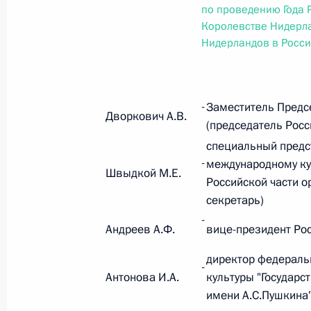
Министров Киргизской Республики о прав
по проведению Года 
по вопросам внутренних дел и миграции 
Королевстве Нидерла
26 июля 2026 года
Нидерландов в Росс
Федеральный закон от 26.07.2026
-
Заместитель Предс
Дворкович А.В.
(председатель Росс
О внесении изменений в Кодекс внутренн
Федерального закона «Об обеспечении ед
специальный предс
-
международному ку
26 июля 2026 года
Швыдкой М.Е.
Российской части о
секретарь)
-
Федеральный закон от 26.07.2026
Андреев А.Ф.
вице-президент Рос
О внесении изменений в Кодекс Российс
директор федераль
-
Антонова И.А.
культуры "Государс
26 июля 2026 года
имени А.С.Пушкина