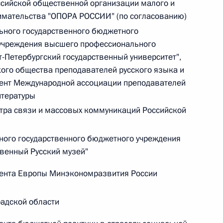
сийской общественной организации малого и
имательства "ОПОРА РОССИИ" (по согласованию)
 г. № 266-ФЗ
ьного государственного бюджетного
 Российской Федерации «О защите прав потребителей»
учреждения высшего профессионального
-Петербургский государственный университет",
кого общества преподавателей русского языка и
дент Международной ассоциации преподавателей
итературы
 г. № 247-ФЗ
тра связи и массовых коммуникаций Российской
екса Российской Федерации об административных
ного государственного бюджетного учреждения
твенный Русский музей"
ента Европы Минэкономразвития России
 г. № 245-ФЗ
радской области
ельством Российской Федерации и Правительством
сфере деятельности с драгоценными металлами,