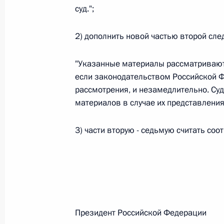
Министров Киргизской Республики о прав
суд.";
по вопросам внутренних дел и миграции 
26 июля 2026 года
2) дополнить новой частью второй сл
"Указанные материалы рассматривают
Федеральный закон от 26.07.2026
если законодательством Российской Ф
рассмотрения, и незамедлительно. Суд
О внесении изменений в Кодекс внутренн
материалов в случае их представления.
Федерального закона «Об обеспечении ед
26 июля 2026 года
3) части вторую - седьмую считать соо
Федеральный закон от 26.07.2026
О внесении изменений в Кодекс Российс
26 июля 2026 года
Президент Российской Феде