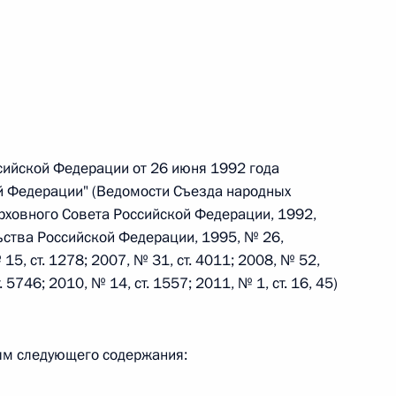
 г. № 242-ФЗ
части первой и статью 227–1 части второй Налогового
ссийской Федерации от 26 июня 1992 года
ой Федерации" (Ведомости Съезда народных
рховного Совета Российской Федерации, 1992,
 г. № 246-ФЗ
ьства Российской Федерации, 1995, № 26,
 Российской Федерации
 15, ст. 1278; 2007, № 31, ст. 4011; 2008, № 52,
. 5746; 2010, № 14, ст. 1557; 2011, № 1, ст. 16, 45)
ым следующего содержания:
 г. № 268-ФЗ
кон «О пробации в Российской Федерации»