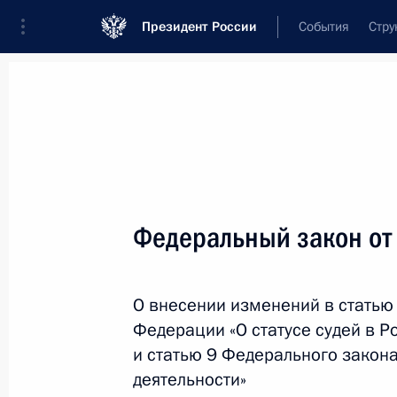
Президент России
События
Стру
Новости
Поручения Президента
Банк
Название документа или его номер
Федеральный закон от
Текст в документе
О внесении изменений в статью
Вид документа
Федерации «О статусе судей в 
Все
и статью 9 Федерального закон
деятельности»
Дата вступления в силу...
или 