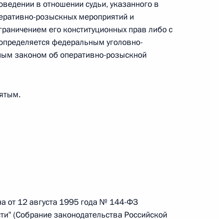
оведении в отношении судьи, указанного в
перативно-розыскных мероприятий и
граничением его конституционных прав либо с
 определяется федеральным уголовно-
ным законом об оперативно-розыскной
 г. № 267-ФЗ
льного закона «О благотворительной деятельности
пятым.
 г. № 251-ФЗ
с Российской Федерации и статьи 31 и 151 Уголовно-
дерации
на от 12 августа 1995 года № 144-ФЗ
ти" (Собрание законодательства Российской