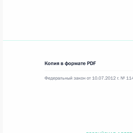
Официальный портал правовой информации
prav
26 июля 2026 года
Копия в формате PDF
Федеральный закон от 26.07.2026
Федеральный закон от 10.07.2012 г. № 11
О внесении изменений в статью 11 Федера
Федерального закона «Об образовании в
26 июля 2026 года
Федеральный закон от 26.07.2026