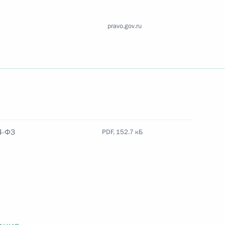
Найти документ
pravo.gov.ru
o.gov.ru
 г. № 259-ФЗ
4-ФЗ
PDF, 152.7 кБ
льного закона «О статусе военнослужащих» и статью 86
 Российской Федерации»
 г. № 265-ФЗ