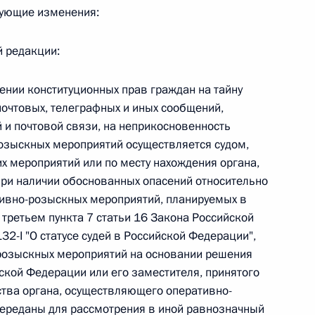
едующие изменения:
 г. № 264-ФЗ
й редакции:
ерального закона «Об актах гражданского состояния»
сти 13 статьи 3 Федерального закона «О внесении
х гражданского состояния“
ении конституционных прав граждан на тайну
почтовых, телеграфных и иных сообщений,
 и почтовой связи, на неприкосновенность
озыскных мероприятий осуществляется судом,
их мероприятий или по месту нахождения органа,
 г. № 270-ФЗ
При наличии обоснованных опасений относительно
ального закона «Об автономных учреждениях»
ивно-розыскных мероприятий, планируемых в
 третьем пункта 7 статьи 16 Закона Российской
2-I "О статусе судей в Российской Федерации",
розыскных мероприятий на основании решения
ской Федерации или его заместителя, принятого
 г. № 244-ФЗ
ства органа, осуществляющего оперативно-
ельством Российской Федерации и Кабинетом
переданы для рассмотрения в иной равнозначный