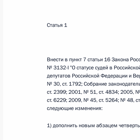
Федеральный закон от 26.07.2026
Статья 1
О внесении изменений в статьи 85 и 102 
кодекса Российской Федерации
26 июля 2026 года
Внести в пункт 7 статьи 16 Закона Ро
№ 3132-I "О статусе судей в Российск
депутатов Российской Федерации и Ве
Федеральный закон от 26.07.2026
№ 30, ст. 1792; Собрание законодател
О внесении изменений в Трудовой кодекс
ст. 2399; 2001, № 51, ст. 4834; 2005, №
26 июля 2026 года
ст. 6229; 2009, № 45, ст. 5264; № 48, ст
следующие изменения:
1) дополнить новым абзацем четверт
Федеральный закон от 26.07.2026
О внесении изменений в Федеральный за