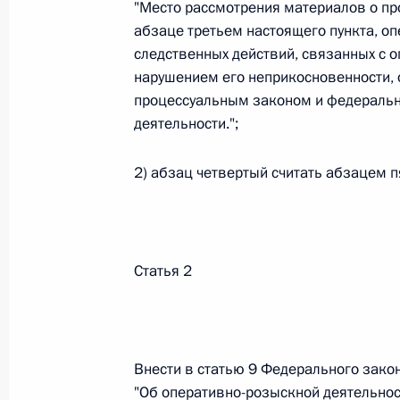
"Место рассмотрения материалов о пр
26 июля 2026 года
абзаце третьем настоящего пункта, о
следственных действий, связанных с о
нарушением его неприкосновенности,
процессуальным законом и федераль
Федеральный закон от 26.07.2026
деятельности.";
О внесении изменения в статью 2 Федера
и добровольчестве (волонтерстве)»
2) абзац четвертый считать абзацем 
26 июля 2026 года
Федеральный закон от 26.07.2026
Статья 2
О внесении изменений в Уголовный кодек
процессуального кодекса Российской Фе
26 июля 2026 года
Внести в статью 9 Федерального зако
"Об оперативно-розыскной деятельнос