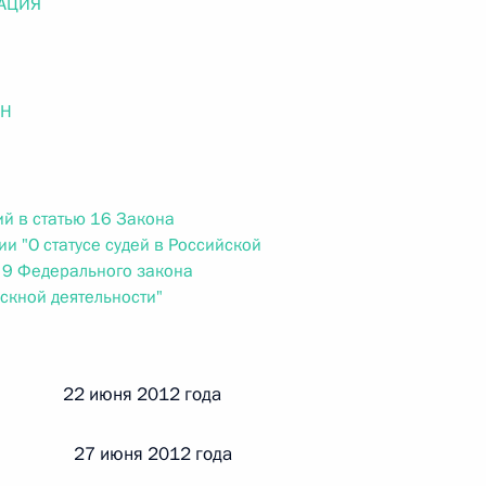
АЦИЯ
ального закона «О персональных данных» и отдельные
ации
ОН
 г. № 256-ФЗ
кон «О присяжных заседателях федеральных судов общей
й в статью 16 Закона
и "О статусе судей в Российской
 9 Федерального закона
скной деятельности"
 г. № 263-ФЗ
й 22 июня 2012 года
ального закона «О государственной регистрации
 27 июня 2012 года