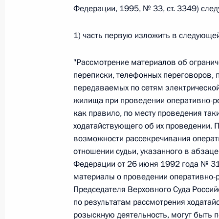
Федерации, 1995, № 33, ст. 3349) сл
Федеральный закон от 26.07.2026
1) часть первую изложить в следующе
О внесении изменений в статью 13–2 Фед
и признании утратившим силу пункта 1 ча
изменений в Федеральный закон „Об акта
"Рассмотрение материалов об огранич
26 июля 2026 года
переписки, телефонных переговоров, 
передаваемых по сетям электрической
жилища при проведении оперативно-р
как правило, по месту проведения так
Федеральный закон от 26.07.2026
ходатайствующего об их проведении. 
О внесении изменения в статью 10 Федер
возможности рассекречивания операт
26 июля 2026 года
отношении судьи, указанного в абзаце
Федерации от 26 июня 1992 года № 313
материалы о проведении оперативно-
Председателя Верховного Суда Россий
Федеральный закон от 26.07.2026
по результатам рассмотрения ходатай
О ратификации Соглашения между Правит
розыскную деятельность, могут быть 