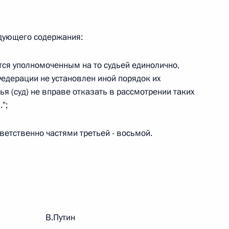
овом статусе представительств компетентных органов
в Российской Федерации и Киргизской Республике
едующего содержания:
ся уполномоченным на то судьей единолично,
 г. № 252-ФЗ
едерации не установлен иной порядок их
ья (суд) не вправе отказать в рассмотрении таких
его водного транспорта Российской Федерации и статью 1
";
инства измерений»
тветственно частями третьей - восьмой.
 г. № 250-ФЗ
кой Федерации об административных правонарушениях
рации В.Путин